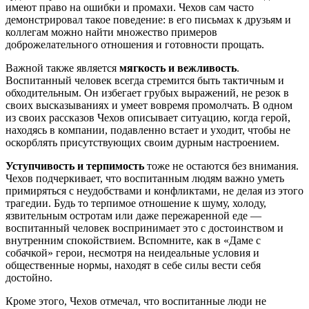
имеют право на ошибки и промахи. Чехов сам часто
демонстрировал такое поведение: в его письмах к друзьям и
коллегам можно найти множество примеров
доброжелательного отношения и готовности прощать.
Важной также является
мягкость и вежливость
.
Воспитанный человек всегда стремится быть тактичным и
обходительным. Он избегает грубых выражений, не резок в
своих высказываниях и умеет вовремя промолчать. В одном
из своих рассказов Чехов описывает ситуацию, когда герой,
находясь в компании, подавленно встает и уходит, чтобы не
оскорблять присутствующих своим дурным настроением.
Уступчивость и терпимость
тоже не остаются без внимания.
Чехов подчеркивает, что воспитанным людям важно уметь
примиряться с неудобствами и конфликтами, не делая из этого
трагедии. Будь то терпимое отношение к шуму, холоду,
язвительным остротам или даже пережаренной еде —
воспитанный человек воспринимает это с достоинством и
внутренним спокойствием. Вспомните, как в «Даме с
собачкой» герои, несмотря на неидеальные условия и
общественные нормы, находят в себе силы вести себя
достойно.
Кроме этого, Чехов отмечал, что воспитанные люди не