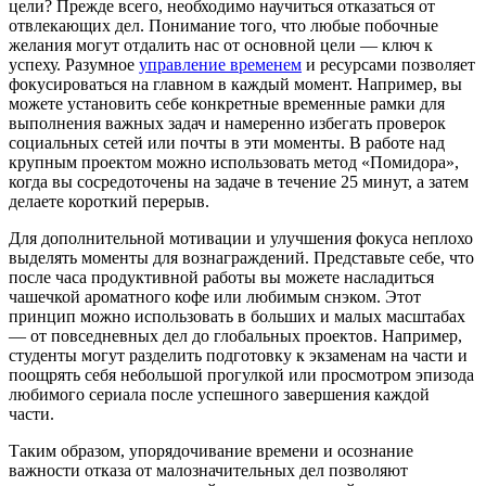
цели? Прежде всего, необходимо научиться отказаться от
отвлекающих дел. Понимание того, что любые побочные
желания могут отдалить нас от основной цели — ключ к
успеху. Разумное
управление временем
и ресурсами позволяет
фокусироваться на главном в каждый момент. Например, вы
можете установить себе конкретные временные рамки для
выполнения важных задач и намеренно избегать проверок
социальных сетей или почты в эти моменты. В работе над
крупным проектом можно использовать метод «Помидора»,
когда вы сосредоточены на задаче в течение 25 минут, а затем
делаете короткий перерыв.
Для дополнительной мотивации и улучшения фокуса неплохо
выделять моменты для вознаграждений. Представьте себе, что
после часа продуктивной работы вы можете насладиться
чашечкой ароматного кофе или любимым снэком. Этот
принцип можно использовать в больших и малых масштабах
— от повседневных дел до глобальных проектов. Например,
студенты могут разделить подготовку к экзаменам на части и
поощрять себя небольшой прогулкой или просмотром эпизода
любимого сериала после успешного завершения каждой
части.
Таким образом, упорядочивание времени и осознание
важности отказа от малозначительных дел позволяют