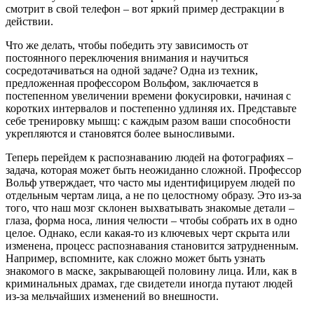
смотрит в свой телефон – вот яркий пример дестракции в
действии.
Что же делать, чтобы победить эту зависимость от
постоянного переключения внимания и научиться
сосредотачиваться на одной задаче? Одна из техник,
предложенная профессором Вольфом, заключается в
постепенном увеличении времени фокусировки, начиная с
коротких интервалов и постепенно удлиняя их. Представьте
себе тренировку мышц: с каждым разом ваши способности
укрепляются и становятся более выносливыми.
Теперь перейдем к распознаванию людей на фотографиях –
задача, которая может быть неожиданно сложной. Профессор
Вольф утверждает, что часто мы идентифицируем людей по
отдельным чертам лица, а не по целостному образу. Это из-за
того, что наш мозг склонен выхватывать знакомые детали –
глаза, форма носа, линия челюсти – чтобы собрать их в одно
целое. Однако, если какая-то из ключевых черт скрыта или
изменена, процесс распознавания становится затрудненным.
Например, вспомните, как сложно может быть узнать
знакомого в маске, закрывающей половину лица. Или, как в
криминальных драмах, где свидетели иногда путают людей
из-за мельчайших изменений во внешности.