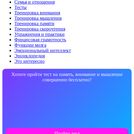
Семья и отношения
Тесты
Тренировка внимания
Тренировка мышления
Тренировка памяти
Тренировка скорочтения
Упражнения и практики
Финансовая грамотность
Функции мозга
Эмоциональный интеллект
Энциклопедия
Это интересно
Хотите пройти тест на память, внимание и мышление
совершенно бесплатно?
Пройти тест