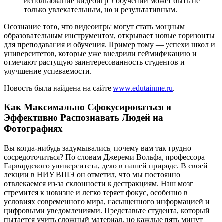
использование видеоигр в обучении может быть не
только увлекательным, но и результативным.
Осознание того, что видеоигры могут стать мощным
образовательным инструментом, открывает новые горизонты
для преподавания и обучения. Пример тому — успехи школ и
университетов, которые уже внедрили геймификацию и
отмечают растущую заинтересованность студентов и
улучшение успеваемости.
Новость была найдена на сайте
www.edutainme.ru
.
Как Максимально Сфокусироваться и
Эффективно Распознавать Людей на
Фотографиях
Вы когда-нибудь задумывались, почему вам так трудно
сосредоточиться? По словам Джереми Вольфа, профессора
Гарвардского университета, дело в нашей природе. В своей
лекции в НИУ ВШЭ он отметил, что мы постоянно
отвлекаемся из-за склонности к дестракциям. Наш мозг
стремится к новизне и легко теряет фокус, особенно в
условиях современного мира, насыщенного информацией и
цифровыми уведомлениями. Представьте студента, который
пытается учить сложный материал, но каждые пять минут