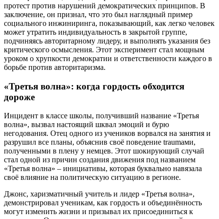
протест против нарушений демократических принципов. В
заключение, он признал, что это был наглядный пример
социального инжиниринга, показывающий, как легко человек
может утратить индивидуальность в закрытой группе,
подчиняясь авторитарному лидеру, и выполнять указания без
критического осмысления. Этот эксперимент стал мощным
уроком о хрупкости демократии и ответственности каждого в
борьбе против авторитаризма.
«Третья волна»: когда гордость обходится
дороже
Инцидент в классе школы, получивший название «Третья
волна», вызвал настоящий шквал эмоций и бурю
негодования. Отец одного из учеников ворвался на занятия и
разрушил все планы, объяснив своё поведение traumами,
полученными в плену у немцев. Этот шокирующий случай
стал одной из причин создания движения под названием
«Третья волна» – инициативы, которая буквально навязала
своё влияние на политическую ситуацию в регионе.
Джонс, харизматичный учитель и лидер «Третья волна»,
демонстрировал ученикам, как гордость и объединённость
могут изменить жизни и призывал их присоединиться к