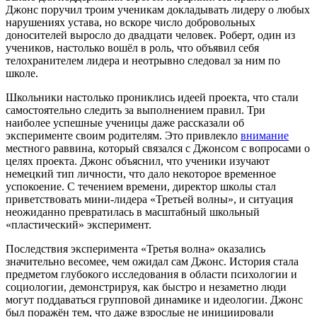
Джонс поручил троим ученикам докладывать лидеру о любых
нарушениях устава, но вскоре число добровольных
доносителей выросло до двадцати человек. Роберт, один из
учеников, настолько вошёл в роль, что объявил себя
телохранителем лидера и неотрывно следовал за ним по
школе.
Школьники настолько прониклись идеей проекта, что стали
самостоятельно следить за выполнением правил. Три
наиболее успешные ученицы даже рассказали об
эксперименте своим родителям. Это привлекло
внимание
местного раввина, который связался с Джонсом с вопросами о
целях проекта. Джонс объяснил, что ученики изучают
немецкий тип личности, что дало некоторое временное
успокоение. С течением времени, директор школы стал
приветствовать мини-лидера «Третьей волны», и ситуация
неожиданно превратилась в масштабный школьный
«пластический» эксперимент.
Последствия эксперимента «Третья волна» оказались
значительно весомее, чем ожидал сам Джонс. История стала
предметом глубокого исследования в области психологии и
социологии, демонстрируя, как быстро и незаметно люди
могут поддаваться групповой динамике и идеологии. Джонс
был поражён тем, что даже взрослые не инициировали