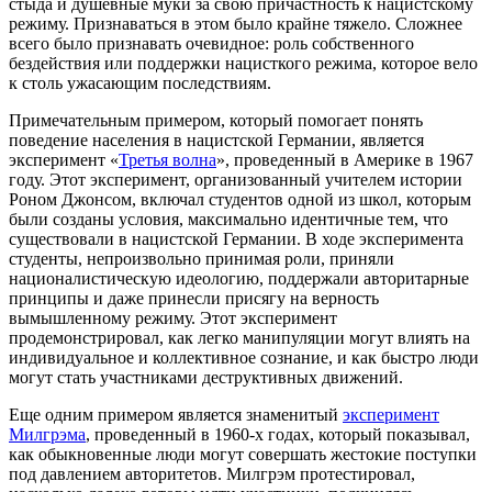
стыда и душевные муки за свою причастность к нацистскому
режиму. Признаваться в этом было крайне тяжело. Сложнее
всего было признавать очевидное: роль собственного
бездействия или поддержки нацисткого режима, которое вело
к столь ужасающим последствиям.
Примечательным примером, который помогает понять
поведение населения в нацистской Германии, является
эксперимент «
Третья волна
», проведенный в Америке в 1967
году. Этот эксперимент, организованный учителем истории
Роном Джонсом, включал студентов одной из школ, которым
были созданы условия, максимально идентичные тем, что
существовали в нацистской Германии. В ходе эксперимента
студенты, непроизвольно принимая роли, приняли
националистическую идеологию, поддержали авторитарные
принципы и даже принесли присягу на верность
вымышленному режиму. Этот эксперимент
продемонстрировал, как легко манипуляции могут влиять на
индивидуальное и коллективное сознание, и как быстро люди
могут стать участниками деструктивных движений.
Еще одним примером является знаменитый
эксперимент
Милгрэма
, проведенный в 1960-х годах, который показывал,
как обыкновенные люди могут совершать жестокие поступки
под давлением авторитетов. Милгрэм протестировал,