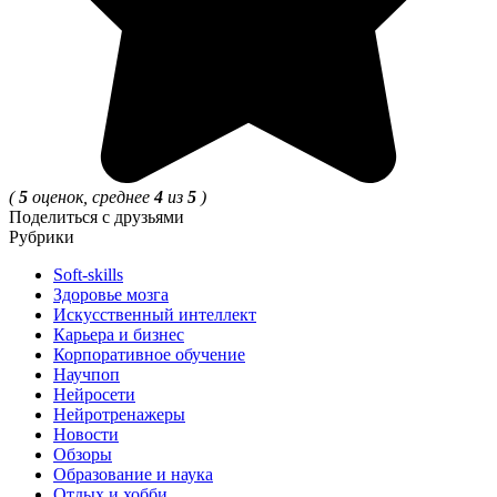
(
5
оценок, среднее
4
из
5
)
Поделиться с друзьями
Рубрики
Soft-skills
Здоровье мозга
Искусственный интеллект
Карьера и бизнес
Корпоративное обучение
Научпоп
Нейросети
Нейротренажеры
Новости
Обзоры
Образование и наука
Отдых и хобби