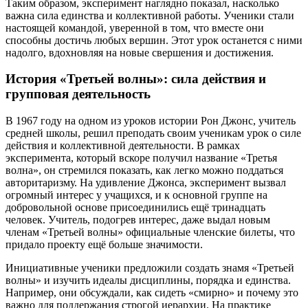
Таким образом, эксперимент наглядно показал, насколько
важна сила единства и коллективной работы. Ученики стали
настоящей командой, уверенной в том, что вместе они
способны достичь любых вершин. Этот урок останется с ними
надолго, вдохновляя на новые свершения и достижения.
История «Третьей волны»: сила действия и
групповая деятельность
В 1967 году на одном из уроков истории Рон Джонс, учитель
средней школы, решил преподать своим ученикам урок о силе
действия и коллективной деятельности. В рамках
эксперимента, который вскоре получил название «Третья
волна», он стремился показать, как легко можно поддаться
авторитаризму. На удивление Джонса, эксперимент вызвал
огромный интерес у учащихся, и к основной группе на
добровольной основе присоединились ещё тринадцать
человек. Учитель, подогрев интерес, даже выдал новым
членам «Третьей волны» официальные членские билеты, что
придало проекту ещё больше значимости.
Инициативные ученики предложили создать знамя «Третьей
волны» и изучить идеалы дисциплины, порядка и единства.
Например, они обсуждали, как сидеть «смирно» и почему это
важно для поддержания строгой иерархии. На практике