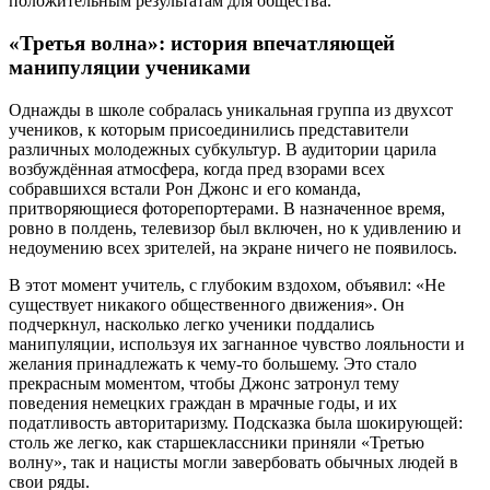
положительным результатам для общества.
«Третья волна»: история впечатляющей
манипуляции учениками
Однажды в школе собралась уникальная группа из двухсот
учеников, к которым присоединились представители
различных молодежных субкультур. В аудитории царила
возбуждённая атмосфера, когда пред взорами всех
собравшихся встали Рон Джонс и его команда,
притворяющиеся фоторепортерами. В назначенное время,
ровно в полдень, телевизор был включен, но к удивлению и
недоумению всех зрителей, на экране ничего не появилось.
В этот момент учитель, с глубоким вздохом, объявил: «Не
существует никакого общественного движения». Он
подчеркнул, насколько легко ученики поддались
манипуляции, используя их загнанное чувство лояльности и
желания принадлежать к чему-то большему. Это стало
прекрасным моментом, чтобы Джонс затронул тему
поведения немецких граждан в мрачные годы, и их
податливость авторитаризму. Подсказка была шокирующей:
столь же легко, как старшеклассники приняли «Третью
волну», так и нацисты могли завербовать обычных людей в
свои ряды.