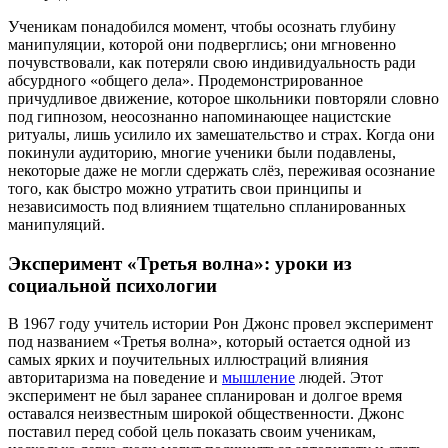
Ученикам понадобился момент, чтобы осознать глубину
манипуляции, которой они подверглись; они мгновенно
почувствовали, как потеряли свою индивидуальность ради
абсурдного «общего дела». Продемонстрированное
причудливое движение, которое школьники повторяли словно
под гипнозом, неосознанно напоминающее нацистские
ритуалы, лишь усилило их замешательство и страх. Когда они
покинули аудиторию, многие ученики были подавлены,
некоторые даже не могли сдержать слёз, переживая осознание
того, как быстро можно утратить свои принципы и
независимость под влиянием тщательно спланированных
манипуляций.
Эксперимент «Третья волна»: уроки из
социальной психологии
В 1967 году учитель истории Рон Джонс провел эксперимент
под названием «Третья волна», который остается одной из
самых ярких и поучительных иллюстраций влияния
авторитаризма на поведение и
мышление
людей. Этот
эксперимент не был заранее спланирован и долгое время
оставался неизвестным широкой общественности. Джонс
поставил перед собой цель показать своим ученикам,