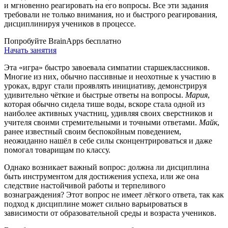
и мгновенно реагировать на его вопросы. Все эти задания
требовали не только внимания, но и быстрого реагирования,
дисциплинируя учеников в процессе.
Попробуйте BrainApps бесплатно
Начать занятия
Эта «игра» быстро завоевала симпатии старшеклассников.
Многие из них, обычно пассивные и неохотные к участию в
уроках, вдруг стали проявлять инициативу, демонстрируя
удивительно чёткие и быстрые ответы на вопросы.
Мария
,
которая обычно сидела тише воды, вскоре стала одной из
наиболее активных участниц, удивляя своих сверстников и
учителя своими стремительными и точными ответами.
Майк
,
ранее известный своим беспокойным поведением,
неожиданно нашёл в себе силы сконцентрироваться и даже
помогал товарищам по классу.
Однако возникает важный вопрос: должна ли дисциплина
быть инструментом для достижения успеха, или же она
следствие настойчивой работы и терпеливого
вознаграждения? Этот вопрос не имеет лёгкого ответа, так как
подход к дисциплине может сильно варьироваться в
зависимости от образовательной среды и возраста учеников.