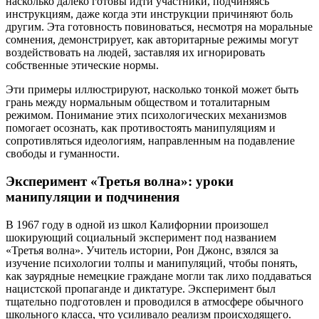
насколько далеко готовы идти участники, подчиняясь
инструкциям, даже когда эти инструкции причиняют боль
другим. Эта готовность повиноваться, несмотря на моральные
сомнения, демонстрирует, как авторитарные режимы могут
воздействовать на людей, заставляя их игнорировать
собственные этические нормы.
Эти примеры иллюстрируют, насколько тонкой может быть
грань между нормальным обществом и тоталитарным
режимом. Понимание этих психологических механизмов
помогает осознать, как противостоять манипуляциям и
сопротивляться идеологиям, направленным на подавление
свободы и гуманности.
Эксперимент «Третья волна»: уроки
манипуляции и подчинения
В 1967 году в одной из школ Калифорнии произошел
шокирующий социальный эксперимент под названием
«Третья волна». Учитель истории, Рон Джонс, взялся за
изучение психологии толпы и манипуляций, чтобы понять,
как заурядные немецкие граждане могли так лихо поддаваться
нацистской пропаганде и диктатуре. Эксперимент был
тщательно подготовлен и проводился в атмосфере обычного
школьного класса, что усиливало реализм происходящего.