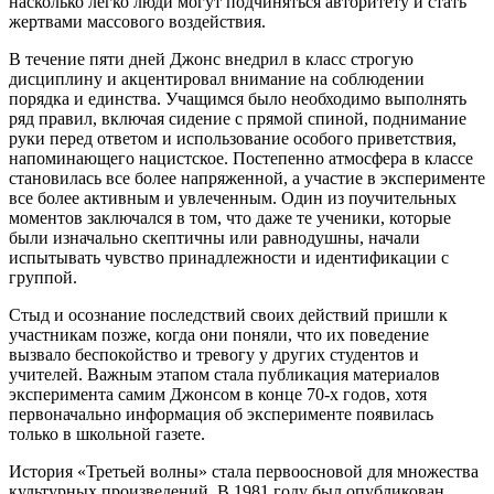
насколько легко люди могут подчиняться авторитету и стать
жертвами массового воздействия.
В течение пяти дней Джонс внедрил в класс строгую
дисциплину и акцентировал внимание на соблюдении
порядка и единства. Учащимся было необходимо выполнять
ряд правил, включая сидение с прямой спиной, поднимание
руки перед ответом и использование особого приветствия,
напоминающего нацистское. Постепенно атмосфера в классе
становилась все более напряженной, а участие в эксперименте
все более активным и увлеченным. Один из поучительных
моментов заключался в том, что даже те ученики, которые
были изначально скептичны или равнодушны, начали
испытывать чувство принадлежности и идентификации с
группой.
Стыд и осознание последствий своих действий пришли к
участникам позже, когда они поняли, что их поведение
вызвало беспокойство и тревогу у других студентов и
учителей. Важным этапом стала публикация материалов
эксперимента самим Джонсом в конце 70-х годов, хотя
первоначально информация об эксперименте появилась
только в школьной газете.
История «Третьей волны» стала первоосновой для множества
культурных произведений. В 1981 году был опубликован