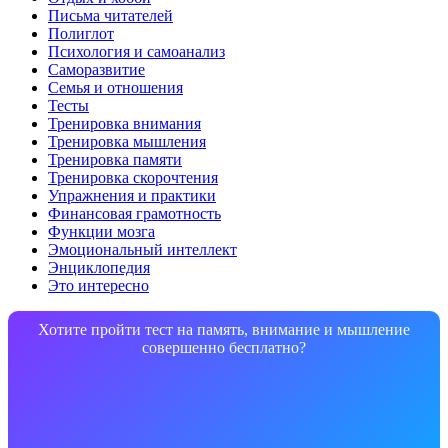
Письма читателей
Полиглот
Психология и самоанализ
Саморазвитие
Семья и отношения
Тесты
Тренировка внимания
Тренировка мышления
Тренировка памяти
Тренировка скорочтения
Упражнения и практики
Финансовая грамотность
Функции мозга
Эмоциональный интеллект
Энциклопедия
Это интересно
Хотите пройти тест на память, внимание и мышление
совершенно бесплатно?