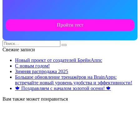
Пройти тест
Search
for:
Свежие записи
Новый проект от создателей БрейнАппс
С новым годом!
Зимняя распродажа 2025
Большое обновление тренажёров на BrainApps:
встречайте новый уровень удобства и эффективности!
🍁 Поздравляем с началом золотой осени! 🍁
Вам также может понравиться