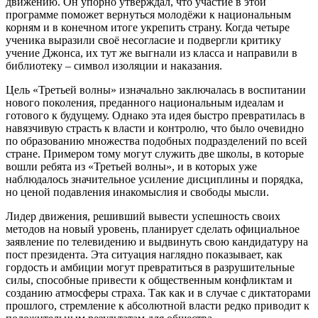
движению. Он упорно утверждал, что участие в этой
программе поможет вернуться молодёжи к национальным
корням и в конечном итоге укрепить страну. Когда четыре
ученика выразили своё несогласие и подвергли критику
учение Джонса, их тут же выгнали из класса и направили в
библиотеку – символ изоляции и наказания.
Цель «Третьей волны» изначально заключалась в воспитании
нового поколения, преданного национальным идеалам и
готового к будущему. Однако эта идея быстро превратилась в
навязчивую страсть к власти и контролю, что было очевидно
по образованию множества подобных подразделений по всей
стране. Примером тому могут служить две школы, в которые
вошли ребята из «Третьей волны», и в которых уже
наблюдалось значительное усиление дисциплины и порядка,
но ценой подавления инакомыслия и свободы мысли.
Лидер движения, решивший вывести успешность своих
методов на новый уровень, планирует сделать официальное
заявление по телевидению и выдвинуть свою кандидатуру на
пост президента. Эта ситуация наглядно показывает, как
гордость и амбиции могут превратиться в разрушительные
силы, способные привести к общественным конфликтам и
созданию атмосферы страха. Так как и в случае с диктаторами
прошлого, стремление к абсолютной власти редко приводит к