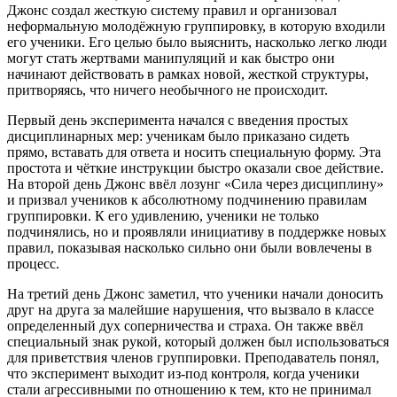
Джонс создал жесткую систему правил и организовал
неформальную молодёжную группировку, в которую входили
его ученики. Его целью было выяснить, насколько легко люди
могут стать жертвами манипуляций и как быстро они
начинают действовать в рамках новой, жесткой структуры,
притворяясь, что ничего необычного не происходит.
Первый день эксперимента начался с введения простых
дисциплинарных мер: ученикам было приказано сидеть
прямо, вставать для ответа и носить специальную форму. Эта
простота и чёткие инструкции быстро оказали свое действие.
На второй день Джонс ввёл лозунг «Сила через дисциплину»
и призвал учеников к абсолютному подчинению правилам
группировки. К его удивлению, ученики не только
подчинялись, но и проявляли инициативу в поддержке новых
правил, показывая насколько сильно они были вовлечены в
процесс.
На третий день Джонс заметил, что ученики начали доносить
друг на друга за малейшие нарушения, что вызвало в классе
определенный дух соперничества и страха. Он также ввёл
специальный знак рукой, который должен был использоваться
для приветствия членов группировки. Преподаватель понял,
что эксперимент выходит из-под контроля, когда ученики
стали агрессивными по отношению к тем, кто не принимал