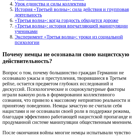
Урок единства и силы коллектива
История «Третьей волны»: сила действия и групповая
деятельность
«Третья волна»: когда гордость обходится дороже
«Третья волна»: история впечатляющей манипуляции
учениками
Эксперимент «Третья волна»: уроки из социальной
психологии
Почему немцы не осознавали свою нацистскую
действительность?
Вопрос о том, почему большинство граждан Германии не
осознавало ужасы и преступления, творившиеся в Третьем
рейхе, остается предметом глубоких исследований и
дискуссий. Психологические и социокультурные факторы
играли важную роль в формировании коллективного
сознания, что привело к массовому неприятию реальности и
принятому поведению. Немцы зачастую не считали себя
нацистами и не осознавали своей роли в поддержке режима,
благодаря эффективно работающей нацистской пропаганде и
продуманной системе манипуляции общественным мнением.
После окончания войны многие немцы испытывали чувство