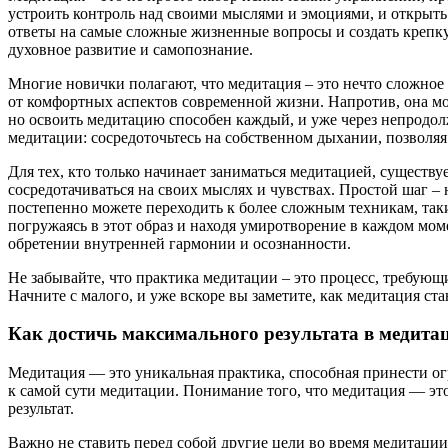
устроить контроль над своими мыслями и эмоциями, и открыть 
ответы на самые сложные жизненные вопросы и создать крепкую
духовное развитие и самопознание.
Многие новички полагают, что медитация – это нечто сложное 
от комфортных аспектов современной жизни. Напротив, она мо
но освоить медитацию способен каждый, и уже через непродол
медитации: сосредоточьтесь на собственном дыхании, позволяя
Для тех, кто только начинает заниматься медитацией, существ
сосредотачиваться на своих мыслях и чувствах. Простой шаг – 
постепенно можете переходить к более сложным техникам, так
погружаясь в этот образ и находя умиротворение в каждом мом
обретении внутренней гармонии и осознанности.
Не забывайте, что практика медитации – это процесс, требующ
Начните с малого, и уже вскоре вы заметите, как медитация с
Как достичь максимального результата в медита
Медитация — это уникальная практика, способная принести ог
к самой сути медитации. Понимание того, что медитация — это
результат.
Важно не ставить перед собой другие цели во время медитаци