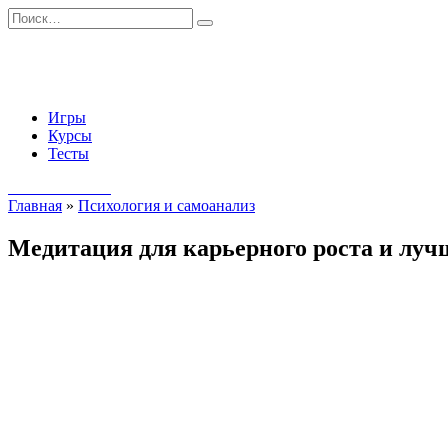
Перейти
Search
к
for:
содержанию
Игры
Курсы
Тесты
Начать занятия
Главная
»
Психология и самоанализ
Медитация для карьерного роста и луч