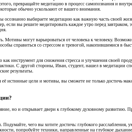
 этого, превращайте медитацию в процесс самопознания и внутре
, которые обычно ускользают от вашего внимания.
 вы осознанно выбираете медитацию как важную часть своей жизн
 если вы решите медитировать каждое утро перед завтраком, эт
ня.
ать. Мотивы могут варьироваться от человека к человеку. Возм
пособы справиться со стрессом и тревогой, накопившимися в бы
ак инструмент для снижения стресса и улучшения своей продук
рактики. С другой стороны, Иван, студент, нашел в медитации с
ские результаты.
её истинные цели и мотивы, вы сможете не только достичь макс
ации?
ояние, но и открывает двери к глубокому духовному развитию. 
 Подумайте, чего вы хотите достичь: глубокого расслабления, 
ности, попробуйте техники, направленные на глубокое дыхание 