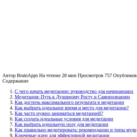
Автор
BrainApps
На чтение
28 мин
Просмотров
757
Опубликов
Содержание
С чего начать медитацию: руководство для начинающих
Медитация: Путь к Духовному Росту и Самопознанию
Как достичь максимального результата в медитации
Как выбрать идеальное время и место для медитации?
Как часто нужно заниматься медитацией?
Как создать идеальные условия для медитации
Как выбрать идеальную позу для медитации
Как правильно медитировать: рекомендации и типы мудр
Ключевые идеи для эффективной медитации