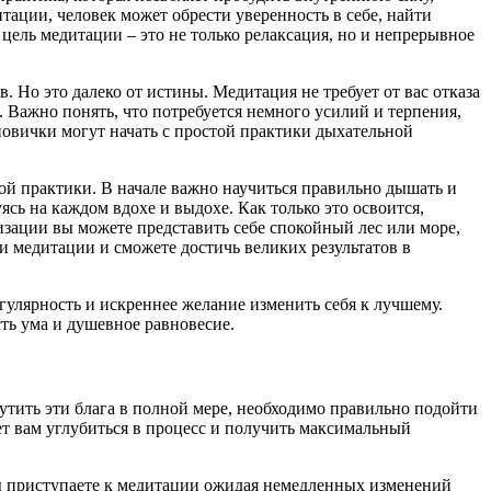
тации, человек может обрести уверенность в себе, найти
цель медитации – это не только релаксация, но и непрерывное
 Но это далеко от истины. Медитация не требует от вас отказа
 Важно понять, что потребуется немного усилий и терпения,
новички могут начать с простой практики дыхательной
той практики. В начале важно научиться правильно дышать и
ясь на каждом вдохе и выдохе. Как только это освоится,
изации вы можете представить себе спокойный лес или море,
ки медитации и сможете достичь великих результатов в
егулярность и искреннее желание изменить себя к лучшему.
сть ума и душевное равновесие.
утить эти блага в полной мере, необходимо правильно подойти
ет вам углубиться в процесс и получить максимальный
 вы приступаете к медитации ожидая немедленных изменений