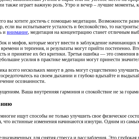
ии также играет важную роль. Утро и вечер – лучшие моменты, к
его вы хотите достичь с помощью медитации. Возможности разн
 если вы испытываете усталость и беспокойство, то настроитьс
ь и
внимание
, медитация на концентрацию станет отличным вы
бок и мифов, которые могут ввести в заблуждение начинающих
 времени и терпения, и результаты могут прийти постепенно. В
ь и принятие их без критики. Третья ошибка — это сомнения в 
небольшие усилия в практике медитации могут принести значител
ика всего нескольких минут в день могут существенно улучшить
осредоточьтесь на своем дыхании и глубоко вдыхайте и выдыхай
ичение осознанности.
щущениям. Ваша внутренняя гармония и спокойствие не за горам
анию
, многие ищут способы не только улучшить свое физическое сос
я, что истинные изменения начинаются изнутри. Одним из самы
дназначенных для снятия стресса и расслабления. Это глубокая 