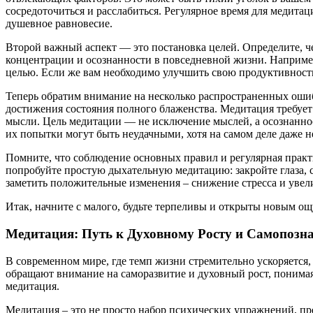
сосредоточиться и расслабиться. Регулярное время для медитац
душевное равновесие.
Второй важный аспект — это постановка целей. Определите, ч
концентрации и осознанности в повседневной жизни. Например,
целью. Если же вам необходимо улучшить свою продуктивност
Теперь обратим внимание на несколько распространенных оши
достижения состояния полного блаженства. Медитация требует
мысли. Цель медитации — не исключение мыслей, а осознанност
их попытки могут быть неудачными, хотя на самом деле даже 
Помните, что соблюдение основных правил и регулярная практ
попробуйте простую дыхательную медитацию: закройте глаза, с
заметить положительные изменения – снижение стресса и увел
Итак, начните с малого, будьте терпеливы и открыты новым о
Медитация: Путь к Духовному Росту и Самопозн
В современном мире, где темп жизни стремительно ускоряется
обращают внимание на саморазвитие и духовный рост, понима
медитация.
Медитация – это не просто набор психических упражнений, пре