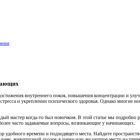
онии
инающих
 достижения внутреннего покоя, повышения концентрации и улу
стресса и укреплении психического здоровья. Однако многие но
дый мастер когда-то был новичком. В этой статье мы подробно 
иболее часто задаваемые вопросы, возникающие у начинающих.
 удобного времени и подходящего места. Найдите пространство,
доме, живописный уголок в парке или же уютное место на прир