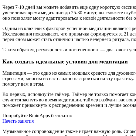
Через 7-10 дней вы можете добавить еще одну короткую сессию
увеличивая время медитации до 25-30 минут, вы сможете глубж
оно позволяет мозгу адаптироваться к новой деятельности без
Одним из ключевых факторов успешной медитации является рег
Исследования показывают, что привычка формируется за 21 де
перед сном может стать отличной частью вечернего ритуала, п
Таким образом, регулярность и постепенность — два залога ус
Как создать идеальные условия для медитации
Медитация — это одно из самых мощных средств для духовног
стрессами, многим из нас сложно настроиться на эту практику.
помогут вам в этом.
Во-первых, используйте таймер. Таймер не только помогает ко
случится заснуть во время медитации, таймер разбудит вас вов
поможет привыкнуть к распределению времени и лучше осозна
Попробуйте BrainApps бесплатно
Начать занятия
Музыкальное сопровождение также играет важную роль. Споко