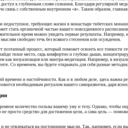
доступ к глубинным слоям сознания. Благодаря регулярной меди
 связь с собственным внутренним «я». Таким образом, главная 
и недоступное, требующее жизни в монастыре тибетских монахов.
жет стать органичной частью вашего повседневного расписания.
жительное время можно увидеть первые результаты. Например, 
 мыслям свободно течь без всякого стеснения или осуждения.
ует поэтапный процесс, который поможет освоить все тонкости э
найди тихое место, сядь комфортно и глубоко дыши, концентриру
им как визуализация или мантра-медитация. Например, в визуал
енте. Со временем, вы будете открывать для себя разные методи
ий времени и настойчивости. Как и в любом деле, здесь важна р
тановится необходимым ритуалом вашего саморазвития, даря ясно
ции
ромное количество пользы вашему уму и телу. Однако, чтобы ощ
 не просто средство для достижения цели, а сама цель — помож
и и не отвлекаться на посторонние мысли. Так, например, если