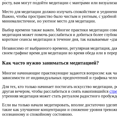
росту, вам могут подойти медитации с мантрами или визуализ
Место для медитации должно излучать спокойствие и уединени
Важно, чтобы пространство было чистым и уютным, с удобной 
минималистичное, но уютное место для медитации.
Выбор времени также важен. Многие практики медитации совет
медитация может помочь расслабиться и добиться более глубок
короткие сеансы медитации в течение дня, так называемые «дз
Независимо от выбранного времени, регулярная медитация, даж
своем графике время для медитации во время обеда или в пер
Как часто нужно заниматься медитацией?
Многие начинающие практикующие задаются вопросом: как част
зависимости от индивидуальных предпочтений и графика челов
Для тех, кто только начинает постигать искусство медитации, 
другая вечером, чтобы расслабиться и снять накопившийся
стре
утренняя медитация может стать ритуалом радостного пробужде
Если вы только начали медитировать, вполне достаточно уделя
такие как улучшение концентрации и снижение уровня тревожн
осознанному и спокойному состоянию.