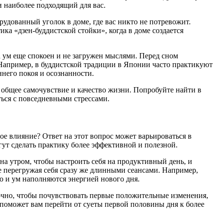
 наиболее подходящий для вас.
удованный уголок в доме, где вас никто не потревожит.
а «дзен-буддистской стойки», когда в доме создается
 ум еще спокоен и не загружен мыслями. Перед сном
 Например, в буддистской традиции в Японии часто практикуют
ннего покоя и осознанности.
 общее самочувствие и качество жизни. Попробуйте найти в
ться с повседневными стрессами.
е влияние? Ответ на этот вопрос может варьироваться в
ут сделать практику более эффективной и полезной.
дна утром, чтобы настроить себя на продуктивный день, и
е перегружая себя сразу же длинными сеансами. Например,
о и ум наполняются энергией нового дня.
точно, чтобы почувствовать первые положительные изменения,
поможет вам перейти от суеты первой половины дня к более