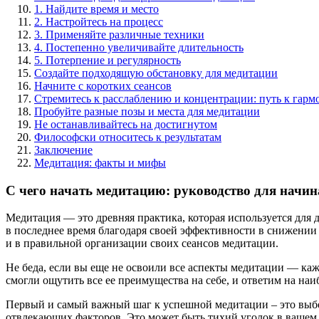
1. Найдите время и место
2. Настройтесь на процесс
3. Применяйте различные техники
4. Постепенно увеличивайте длительность
5. Потерпение и регулярность
Создайте подходящую обстановку для медитации
Начните с коротких сеансов
Стремитесь к расслаблению и концентрации: путь к гарм
Пробуйте разные позы и места для медитации
Не останавливайтесь на достигнутом
Философски относитесь к результатам
Заключение
Медитация: факты и мифы
С чего начать медитацию: руководство для нач
Медитация — это древняя практика, которая используется для
в последнее время благодаря своей эффективности в снижении 
и в правильной организации своих сеансов медитации.
Не беда, если вы еще не освоили все аспекты медитации — каж
смогли ощутить все ее преимущества на себе, и ответим на на
Первый и самый важный шаг к успешной медитации – это выбор
отвлекающих факторов. Это может быть тихий уголок в вашем 