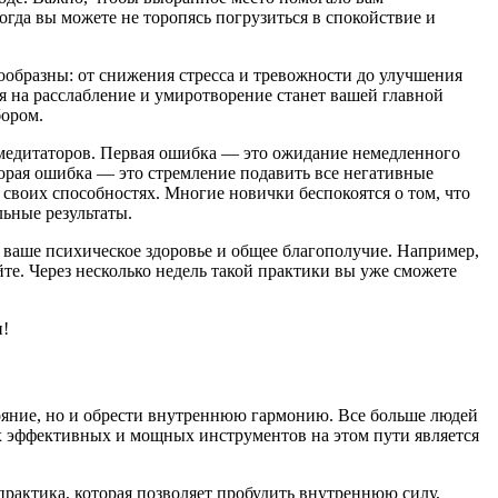
огда вы можете не торопясь погрузиться в спокойствие и
ообразны: от снижения стресса и тревожности до улучшения
я на расслабление и умиротворение станет вашей главной
бором.
 медитаторов. Первая ошибка — это ожидание немедленного
торая ошибка — это стремление подавить все негативные
своих способностях. Многие новички беспокоятся о том, что
ьные результаты.
 ваше психическое здоровье и общее благополучие. Например,
те. Через несколько недель такой практики вы уже сможете
и!
тояние, но и обрести внутреннюю гармонию. Все больше людей
х эффективных и мощных инструментов на этом пути является
практика, которая позволяет пробудить внутреннюю силу,