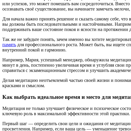
или успехов, это может помешать вам сосредоточиться. Вместо
осознавать своё существование, вы начинаете замечать мелочи
Для начала важно принять решение и сказать самому себе, что
вы должны быть последовательными и настойчивыми. Например,
поддерживать ваше состояние покоя и ясности на протяжении д
Так же не забудьте понять, зачем именно вы хотите медитиров
память
для профессионального роста. Может быть, вы ищете с
внутренний покой и гармонию.
Например, Мария, успешный менеджер, обнаружила медитацию к
минут в день, постепенно увеличивая время и углубляя свои п
справиться с экзаменационным стрессом и улучшить академиче
Делая медитацию неотъемлемой частью своей жизни и понимая 
красками и смыслом.
Как выбрать идеальное время и место для медит
Медитация не только улучшает физическое и психическое сост
ключевую роль в максимальной эффективности этой практики.
Первый шаг — определить свои цели и ожидания от медитации.
просветления. Например, если ваша цель — уменьшение тревож