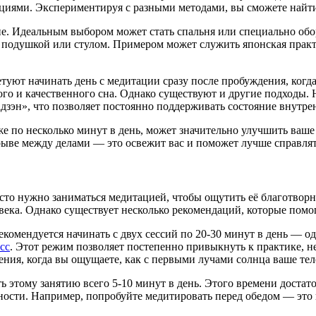
ациями. Экспериментируя с разными методами, вы сможете найти
е. Идеальным выбором может стать спальня или специально обор
подушкой или стулом. Примером может служить японская практик
уют начинать день с медитации сразу после пробуждения, когда
ого и качественного сна. Однако существуют и другие подходы.
адзэн», что позволяет постоянно поддерживать состояние внутре
е по несколько минут в день, может значительно улучшить ваше
ерыве между делами — это освежит вас и поможет лучше справля
о нужно заниматься медитацией, чтобы ощутить её благотворно
ека. Однако существует несколько рекомендаций, которые помог
рекомендуется начинать с двух сессий по 20-30 минут в день — о
сс
. Этот режим позволяет постепенно привыкнуть к практике, н
ния, когда вы ощущаете, как с первыми лучами солнца ваше тел
ть этому занятию всего 5-10 минут в день. Этого времени доста
ости. Например, попробуйте медитировать перед обедом — это 