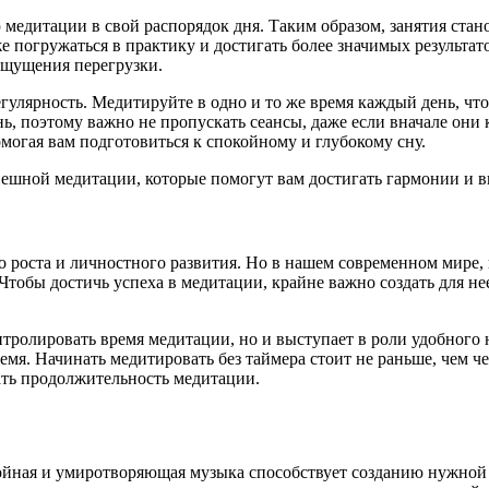
 медитации в свой распорядок дня. Таким образом, занятия стан
е погружаться в практику и достигать более значимых результат
 ощущения перегрузки.
улярность. Медитируйте в одно и то же время каждый день, что
нь, поэтому важно не пропускать сеансы, даже если вначале он
омогая вам подготовиться к спокойному и глубокому сну.
пешной медитации, которые помогут вам достигать гармонии и в
о роста и личностного развития. Но в нашем современном мир
 Чтобы достичь успеха в медитации, крайне важно создать для н
нтролировать время медитации, но и выступает в роли удобного
ремя. Начинать медитировать без таймера стоит не раньше, чем ч
ть продолжительность медитации.
йная и умиротворяющая музыка способствует созданию нужной 