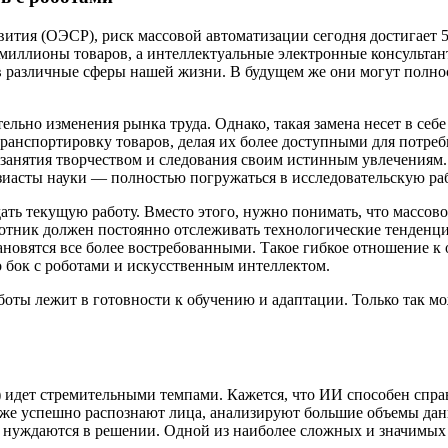
ития (ОЭСР), риск массовой автоматизации сегодня достигает 
миллионы товаров, а интеллектуальные электронные консультант
в различные сферы нашей жизни. В будущем же они могут полнос
льно изменения рынка труда. Однако, такая замена несет в себе
транспортировку товаров, делая их более доступными для потре
занятия творчеством и следования своим истинным увлечениям. 
узиасты науки — полностью погружаться в исследовательскую раб
дать текущую работу. Вместо этого, нужно понимать, что массов
отник должен постоянно отслеживать технологические тенденции
новятся все более востребованными. Такое гибкое отношение к 
о бок с роботами и искусственным интеллектом.
ты лежит в готовности к обучению и адаптации. Только так мож
идет стремительными темпами. Кажется, что ИИ способен справл
е успешно распознают лица, анализируют большие объемы данн
 нуждаются в решении. Одной из наиболее сложных и значимых 