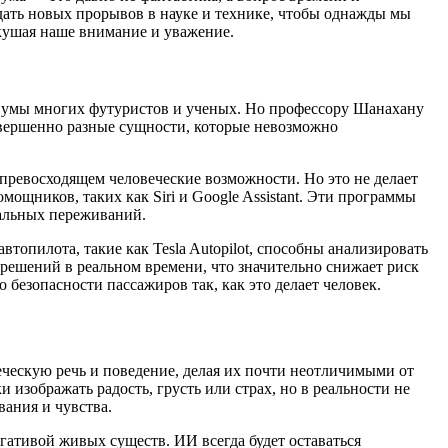
дать новых прорывов в науке и технике, чтобы однажды мы
вкушая наше внимание и уважение.
ит умы многих футуристов и ученых. Но профессору Шанахану
совершенно разные сущности, которые невозможно
ревосходящем человеческие возможности. Но это не делает
щников, таких как Siri и Google Assistant. Эти программы
нальных переживаний.
опилота, такие как Tesla Autopilot, способны анализировать
решений в реальном времени, что значительно снижает риск
 безопасности пассажиров так, как это делает человек.
ческую речь и поведение, делая их почти неотличимыми от
 изображать радость, грусть или страх, но в реальности не
вания и чувства.
ативой живых существ. ИИ всегда будет оставаться