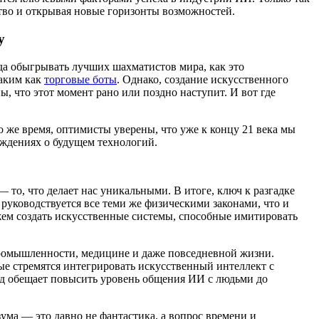
ство и открывая новые горизонты возможностей.
у
уда обыгрывать лучших шахматистов мира, как это
таким как
торговые боты
. Однако, создание искусственного
ны, что этот момент рано или поздно наступит. И вот где
о же время, оптимисты уверены, что уже к концу 21 века мы
ждениях о будущем технологий.
то, что делает нас уникальными. В итоге, ключ к разгадке
руководствуется все теми же физическими законами, что и
ем создать искусственные системы, способные имитировать
ромышленности, медицине и даже повседневной жизни.
ые стремятся интегрировать искусственный интеллект с
д обещает повысить уровень общения ИИ с людьми до
ума — это давно не фантастика, а вопрос времени и