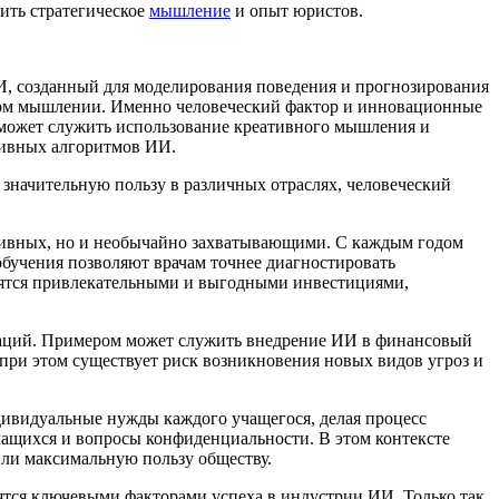
ить стратегическое
мышление
и опыт юристов.
ИИ, созданный для моделирования поведения и прогнозирования
ском мышлении. Именно человеческий фактор и инновационные
 может служить использование креативного мышления и
тивных алгоритмов ИИ.
т значительную пользу в различных отраслях, человеческий
ктивных, но и необычайно захватывающими. С каждым годом
бучения позволяют врачам точнее диагностировать
овятся привлекательными и выгодными инвестициями,
оваций. Примером может служить внедрение ИИ в финансовый
при этом существует риск возникновения новых видов угроз и
дивидуальные нужды каждого учащегося, делая процесс
чащихся и вопросы конфиденциальности. В этом контексте
или максимальную пользу обществу.
ятся ключевыми факторами успеха в индустрии ИИ. Только так