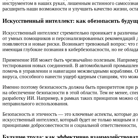
инструментом в наших руках, лишенным истинного самосознани
расширить наши возможности и улучшить качество жизни, оста
Искусственный интеллект: как обезопасить будущ
Искусственный интеллект стремительно проникает в различны
от умных помощников и персонализированных рекомендаций д
появляются и новые риски. Возникает тревожный вопрос: что 
имеющая глубокие познания в кибербезопасности, но не обла
Применение ИИ может быть чрезвычайно полезным. Например, 
тестирования новых соединений. В автомобильной промышленн
помочь в управлении и навигации межзвездными кораблями. Од
вируса, способного нанести ущерб ядерным станциям, что може
Именно поэтому безопасность должна быть приоритетом при р
на обеспечение безопасности в этой области. Тем не менее, с
разработку ИИ. Например, в рамках таких принципов можно с
неправильного использования.
Безопасность и этичность — это ключевые аспекты, которые д
искусственный интеллект, который будет не только мощным и 
принципами добросовестности и социальной ответственности,
Будущее труда: как эффективно взаимодействоват