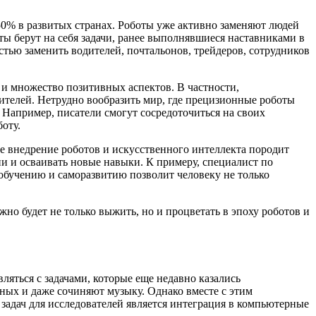
50% в развитых странах. Роботы уже активно заменяют людей
ы берут на себя задачи, ранее выполнявшиеся наставниками в
тью заменить водителей, почтальонов, трейдеров, сотрудников
 и множество позитивных аспектов. В частности,
бителей. Нетрудно вообразить мир, где прецизионные роботы
Например, писатели смогут сосредоточиться на своих
оту.
ое внедрение роботов и искусственного интеллекта породит
 и осваивать новые навыки. К примеру, специалист по
обучению и саморазвитию позволит человеку не только
но будет не только выжить, но и процветать в эпоху роботов и
яться с задачами, которые еще недавно казались
ых и даже сочиняют музыку. Однако вместе с этим
задач для исследователей является интеграция в компьютерные