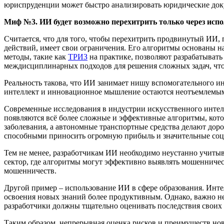
юриспруденции может быстро анализировать юридические докум
Миф №3. ИИ будет возможно перехитрить только через испо
Считается, что для того, чтобы перехитрить продвинутый ИИ, 
действий, имеет свои ограничения. Его алгоритмы основаны 
методы, такие как
ТРИЗ
на практике, позволяют разрабатыват
междисциплинарных подходов для решения сложных задач, что
Реальность такова, что ИИ занимает нишу вспомогательного ин
интеллект и инновационное мышление остаются неотъемлемы
Современные исследования в индустрии искусственного интел
появляются всё более сложные и эффективные алгоритмы, кото
заболевания, а автономные транспортные средства делают дор
способными приносить огромную прибыль и значительные со
Тем не менее, разработчикам ИИ необходимо неустанно учиты
сектор, где алгоритмы могут эффективно выявлять мошенничес
мошенничеств.
Другой пример – использование ИИ в сфере образования. Инт
освоения новых знаний более продуктивным. Однако, важно не
разработчики должны тщательно оценивать последствия своих
Таким образом, непрерывная оценка рисков и преимуществ нов