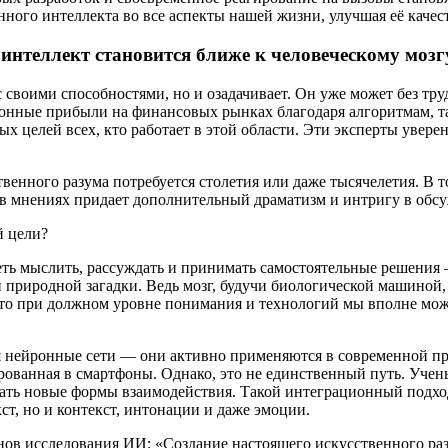
нного интеллекта во все аспекты нашей жизни, улучшая её каче
интеллект становится ближе к человеческому мозг
 своими способностями, но и озадачивает. Он уже может без тр
онные прибыли на финансовых рынках благодаря алгоритмам, 
ых целей всех, кто работает в этой области. Эти эксперты увере
венного разума потребуется столетия или даже тысячелетия. В т
в мнениях придает дополнительный драматизм и интригу в обсу
й цели?
ть мыслить, рассуждать и принимать самостоятельные решения — 
природной загадки. Ведь мозг, будучи биологической машиной, 
что при должном уровне понимания и технологий мы вполне мож
я нейронные сети — они активно применяются в современной п
ованная в смартфоны. Однако, это не единственный путь. Учен
ать новые формы взаимодействия. Такой интеграционный подхо
ст, но и контекст, интонации и даже эмоции.
нов исследования ИИ: «Создание настоящего искусственного раз