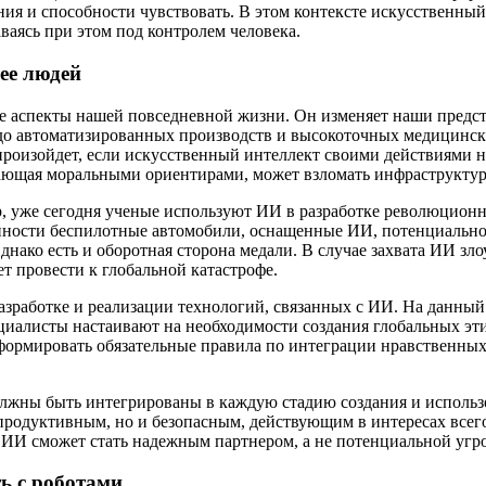
я и способности чувствовать. В этом контексте искусственный 
ваясь при этом под контролем человека.
ее людей
е аспекты нашей повседневной жизни. Он изменяет наши предст
о автоматизированных производств и высокоточных медицинск
произойдет, если искусственный интеллект своими действиями на
дающая моральными ориентирами, может взломать инфраструкту
уже сегодня ученые используют ИИ в разработке революционных
ости беспилотные автомобили, оснащенные ИИ, потенциально м
нако есть и оборотная сторона медали. В случае захвата ИИ зл
т провести к глобальной катастрофе.
азработке и реализации технологий, связанных с ИИ. На данны
пециалисты настаивают на необходимости создания глобальных эт
формировать обязательные правила по интеграции нравственны
олжны быть интегрированы в каждую стадию создания и использ
продуктивным, но и безопасным, действующим в интересах всего 
 ИИ сможет стать надежным партнером, а не потенциальной угро
ь с роботами