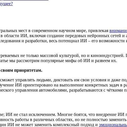
дущее?
тральных мест в современном научном мире, привлекая
внимани
 в области ИИ, включая создание передовых нейронных сетей и 
едования и разработки, весь потенциал ИИ – его возможности и 
еваемых не только массовой культурой, но и киноиндустрией. Г
татье мы рассмотрим популярные мифы об ИИ и развеем их.
 своим приоритетам.
может управлять людьми, диктовать им свои условия и даже подч
обучение ИИ ориентировано на выполнение конкретных задач в р
еского управления автомобилями, разрабатываются с чёткими п
е; ИИ не стал исключением. Многие боятся, что внедрение ИИ 
вность работы в различных областях, но не полностью заменить
 один ИИ не может заменить комплексный подход и
эмоциональны