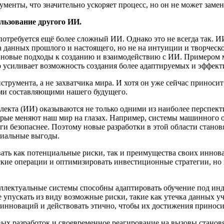
енты, что значительно ускоряет процесс, но он не может замен
льзование другого ИИ.
потребуется ещё более сложный ИИ. Однако это не всегда так. 
на данных прошлого и настоящего, но не на интуиции и творче
ь новые подходы к созданию и взаимодействию с ИИ. Примером
 усиливает возможность создания более адаптируемых и эффек
струмента, а не захватчика мира. И хотя он уже сейчас приноси
ми составляющими нашего будущего.
лекта (ИИ) оказываются не только одними из наиболее перспе
рые меняют наш мир на глазах. Например, системы машинного о
оги безопаснее. Поэтому новые разработки в этой области стан
циальные выгоды.
вать как потенциальные риски, так и преимущества своих инн
кие операции и оптимизировать инвестиционные стратегии, но 
еллектуальные системы способны адаптировать обучение под ин
 упускать из виду возможные риски, такие как утечка данных у
 инноваций и действовать этично, чтобы их достижения принос
ых разработок и своевременное реагирование на вызовы станов