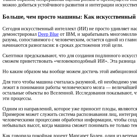
можно добиться устойчивого развития и интеграции искусстве
Больше, чем просто машины: Как искусственный 
Сегодня искусственный интеллект (ИИ) не просто удивляет нас
демонстрировал
Deep Blue
от IBM, и зарабатывать многомилли
разума, сопоставимого с человеческим, остается одной из главн
начинаются разногласия: в сроках достижения этой цели.
Скептики предсказывают, что для создания подлинного искусст
сможем приветствовать «человекоподобный ИИ». Эта разница 
Но каким образом мы вообще можем достичь этой амбициозно
Для того чтобы машина считалась разумной, ей необходимо уме
лежит в понимании работы человеческого мозга — величайшей 
остальные объекты во Вселенной. Исследования показывают, 
эти процессы.
Одним из направлений, которое уже приносит плоды, являютс
Примером может служить система распознавания лиц, интегрир
человеческими процессами обработки информации, чтобы созд
небывалых высот, когда машина сможет понимать не только тек
Как говорила покойная доцент Маргарет Боден, один из ветера