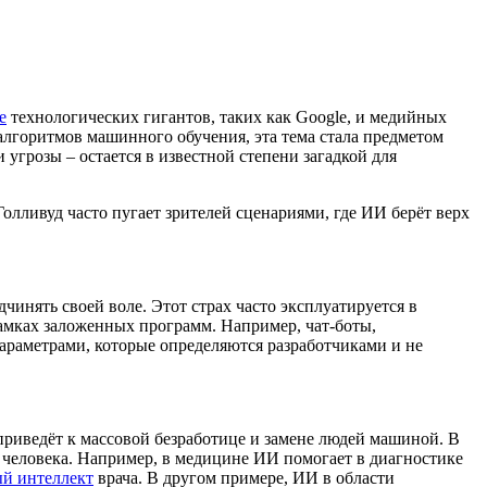
е
технологических гигантов, таких как Google, и медийных
алгоритмов машинного обучения, эта тема стала предметом
угрозы – остается в известной степени загадкой для
олливуд часто пугает зрителей сценариями, где ИИ берёт верх
инять своей воле. Этот страх часто эксплуатируется в
амках заложенных программ. Например, чат-боты,
араметрами, которые определяются разработчиками и не
приведёт к массовой безработице и замене людей машиной. В
 человека. Например, в медицине ИИ помогает в диагностике
й интеллект
врача. В другом примере, ИИ в области