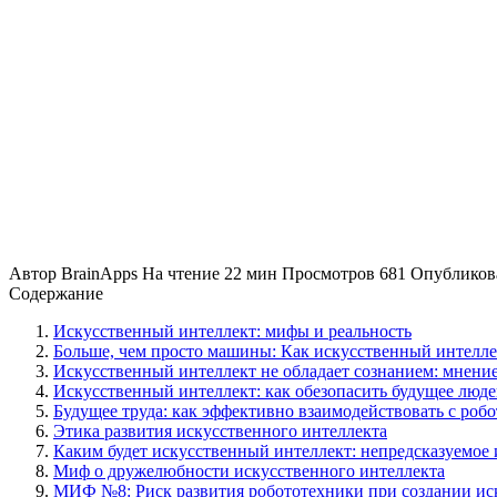
Автор
BrainApps
На чтение
22 мин
Просмотров
681
Опубликов
Содержание
Искусственный интеллект: мифы и реальность
Больше, чем просто машины: Как искусственный интелле
Искусственный интеллект не обладает сознанием: мнени
Искусственный интеллект: как обезопасить будущее люд
Будущее труда: как эффективно взаимодействовать с роб
Этика развития искусственного интеллекта
Каким будет искусственный интеллект: непредсказуемое 
Миф о дружелюбности искусственного интеллекта
МИФ №8: Риск развития робототехники при создании ис