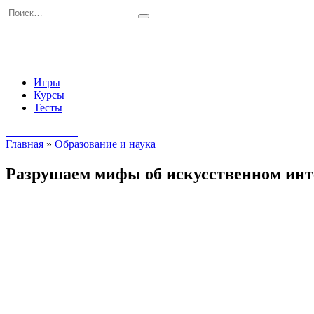
Перейти
Search
к
for:
содержанию
Игры
Курсы
Тесты
Начать занятия
Главная
»
Образование и наука
Разрушаем мифы об искусственном инте