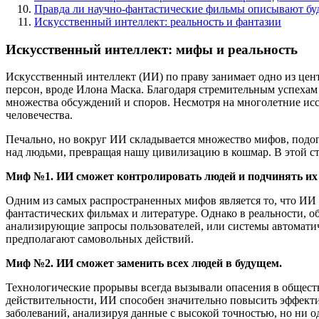
Правда ли научно-фантастические фильмы описывают бу
Искусственный интеллект: реальность и фантазии
Искусственный интеллект: мифы и реальность
Искусственный интеллект (ИИ) по праву занимает одно из цен
персон, вроде Илона Маска. Благодаря стремительным успехам
множества обсуждений и споров. Несмотря на многолетние иссл
человечества.
Печально, но вокруг ИИ складывается множество мифов, подогр
над людьми, превращая нашу цивилизацию в кошмар. В этой с
Миф №1. ИИ сможет контролировать людей и подчинять их
Одним из самых распространенных мифов является то, что ИИ с
фантастических фильмах и литературе. Однако в реальности, 
анализирующие запросы пользователей, или системы автоматич
предполагают самовольных действий.
Миф №2. ИИ сможет заменить всех людей в будущем.
Технологические прорывы всегда вызывали опасения в обществ
действительности, ИИ способен значительно повысить эффекти
заболеваний, анализируя данные с высокой точностью, но ни