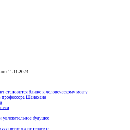
ано
11.11.2023
кт становится ближе к человеческому мозгу
е профессора Шанахана
ей
отами
и увлекательное будущее
кусственного интеллекта