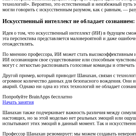
технологий». Вероятно, это естественный и неизбежный путь 
могли говорить с искусственным разумом, как с равным, — раз
Искусственный интеллект не обладает сознанием
Идея о том, что искусственный интеллект (ИИ) в будущем смо
эта перспектива представляется маловероятной и даже ошибоч
отождествлять.
По мнению профессора, ИИ может стать высокоэффективным ин
ИИ осознающим свое существование или способным чувствовать
могут с легкостью распознавать голосовые команды и отвечат
Другой пример, который приводит Шанахан, связан с технологи
огромное количество данных для безопасного вождения. Они и
аварий. Однако ни одна из этих технологий не обладает сознан
Попробуйте BrainApps бесплатно
Начать занятия
Шанахан также подчеркивает важность различия между симуля
настоящих, но за этой моделью нет реальных эмоций или ощущен
испытывают этих эмоций в данный момент. Так и искусственны
Профессор Шанахан резюмирует: мы можем создавать невероятн