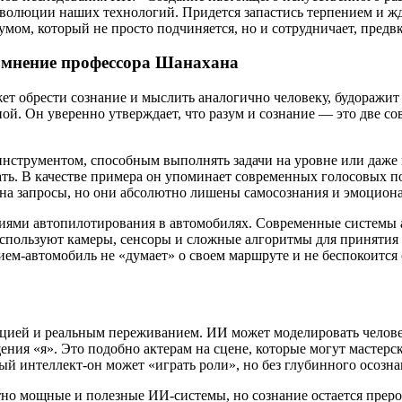
эволюции наших технологий. Придется запастись терпением и ж
умом, который не просто подчиняется, но и сотрудничает, пред
: мнение профессора Шанахана
жет обрести сознание и мыслить аналогично человеку, будораж
ной. Он уверенно утверждает, что разум и сознание — это две 
струментом, способным выполнять задачи на уровне или даже п
. В качестве примера он упоминает современных голосовых помо
ь на запросы, но они абсолютно лишены самосознания и эмоцио
ями автопилотирования в автомобилях. Современные системы авт
спользуют камеры, сенсоры и сложные алгоритмы для принятия 
ием-автомобиль не «думает» о своем маршруте и не беспокоится о
цией и реальным переживанием. ИИ может моделировать челове
ия «я». Это подобно актерам на сцене, которые могут мастерски
й интеллект-он может «играть роли», но без глубинного осозна
о мощные и полезные ИИ-системы, но сознание остается прерог