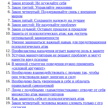
Закон второй: Не осуждайте себя
Закон третий: Управляйте эмоциями
Закон четвертый: Поддерживайте связь с внешним
миром
Закон пятый: Сохраните надежду на лучшее
Закон шестой: Не раздувайте проблему
Закон седьмой: Оставьте прошлое в прошлом
Защита от психологических атак: как достичь
оптимальной защищенности
Умение защищаться: важный навык для предотвращения
психологических атак
Профилактика нападения играет важную роль в защите
Уступки манипуляторам не решают проблему и могут
нанести вред психике
В мирной стратегии поведения нужно применять
«силовой аргумент»
Необходимо взаимодействовать с людьми так, чтобы
они чувствовали вашу энергию и силу
Необходимо быть уверенным в себе и обладать
правильной самооценкой
Люди с подобными «характеристиками» отводят от себя
множество атак манипуляторов
Как защитить себя от психологических атак
Закон четвертый: человека можно сломать только с его
согласия