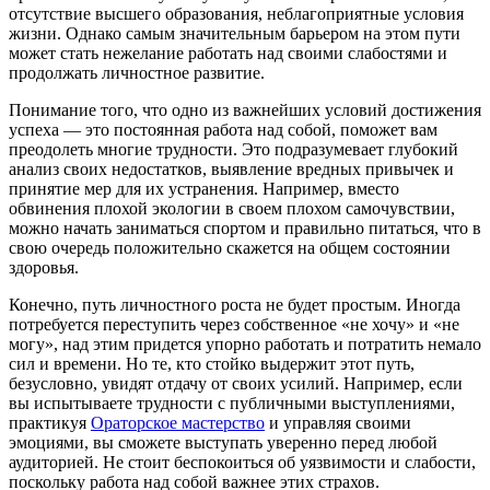
отсутствие высшего образования, неблагоприятные условия
жизни. Однако самым значительным барьером на этом пути
может стать нежелание работать над своими слабостями и
продолжать личностное развитие.
Понимание того, что одно из важнейших условий достижения
успеха — это постоянная работа над собой, поможет вам
преодолеть многие трудности. Это подразумевает глубокий
анализ своих недостатков, выявление вредных привычек и
принятие мер для их устранения. Например, вместо
обвинения плохой экологии в своем плохом самочувствии,
можно начать заниматься спортом и правильно питаться, что в
свою очередь положительно скажется на общем состоянии
здоровья.
Конечно, путь личностного роста не будет простым. Иногда
потребуется переступить через собственное «не хочу» и «не
могу», над этим придется упорно работать и потратить немало
сил и времени. Но те, кто стойко выдержит этот путь,
безусловно, увидят отдачу от своих усилий. Например, если
вы испытываете трудности с публичными выступлениями,
практикуя
Ораторское мастерство
и управляя своими
эмоциями, вы сможете выступать уверенно перед любой
аудиторией. Не стоит беспокоиться об уязвимости и слабости,
поскольку работа над собой важнее этих страхов.