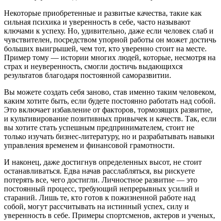
Некоторые приобретенные и развитые качества, такие как
сильная психика и уверенность в себе, часто называют
ключами к успеху. Но, удивительно, даже если человек слаб и
чувствителен, посредством упорной работы он может достичь
больших выигрышей, чем тот, кто уверенно стоит на месте.
Пример тому — истории многих людей, которые, несмотря на
страх и неуверенность, смогли достичь выдающихся
результатов благодаря постоянной саморазвитии.
Вы можете создать себя заново, став именно таким человеком,
каким хотите быть, если будете постоянно работать над собой.
Это включает избавление от факторов, тормозящих развитие,
и культивирование позитивных привычек и качеств. Так, если
вы хотите стать успешным предпринимателем, стоит не
только изучать бизнес-литературу, но и разрабатывать навыки
управления временем и финансовой грамотности.
И наконец, даже достигнув определенных высот, не стоит
останавливаться. Едва начав расслабляться, вы рискуете
потерять все, чего достигли. Личностное развитие — это
постоянный процесс, требующий непрерывных усилий и
стараний. Лишь те, кто готов к пожизненной работе над
собой, могут рассчитывать на истинный успех, силу и
уверенность в себе. Примеры спортсменов, актеров и ученых,