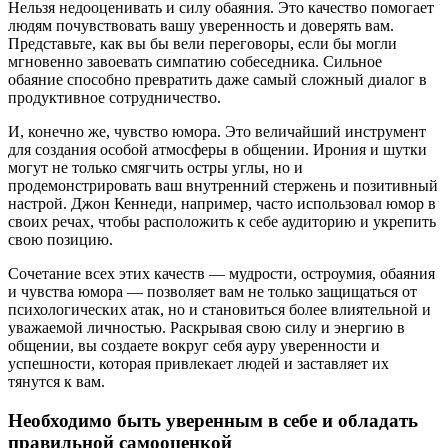
Нельзя недооценивать и силу обаяния. Это качество помогает
людям почувствовать вашу уверенность и доверять вам.
Представьте, как вы бы вели переговоры, если бы могли
мгновенно завоевать симпатию собеседника. Сильное
обаяние способно превратить даже самый сложный диалог в
продуктивное сотрудничество.
И, конечно же, чувство юмора. Это величайший инструмент
для создания особой атмосферы в общении. Ирония и шутки
могут не только смягчить остры углы, но и
продемонстрировать ваш внутренний стержень и позитивный
настрой. Джон Кеннеди, например, часто использовал юмор в
своих речах, чтобы расположить к себе аудиторию и укрепить
свою позицию.
Сочетание всех этих качеств — мудрости, остроумия, обаяния
и чувства юмора — позволяет вам не только защищаться от
психологических атак, но и становиться более влиятельной и
уважаемой личностью. Раскрывая свою силу и энергию в
общении, вы создаете вокруг себя ауру уверенности и
успешности, которая привлекает людей и заставляет их
тянутся к вам.
Необходимо быть уверенным в себе и обладать
правильной самооценкой