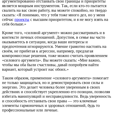
аргументированно отстаивать свои границы и приоритеты
является мощным инструментом. Так, если кто-то пытается
свалить на вас свою работу, вы можете спокойно, но твердо
сказать: «Я понимаю, что у тебя тоже много дел, но у меня
сейчас
проекты
с высшим приоритетом, и я не могу взять на
себя больше.»
Кроме того, «силовой аргумент» можно рассматривать и в
контексте личных отношений. Допустим, в семье вы часто
оказываетесь в ситуации, когда ваши интересы и
предпочтения игнорируются. Умение грамотно настоять на
своём, не прибегая к агрессии, например, предлагая
компромиссные решения, тоже можно считать проявлением
«силового аргумента». Вы можете сказать: «Мне важно,
чтобы мы оба были счастливы, давай попробуем найти
вариант, который устроит нас обоих.»
Таким образом, применение «силового аргумента» помогает
не только защищаться, но и демонстрировать свои силы и
энергию. Это делает человека более уверенным в своих
действиях и способствует укреплению его позиции, позволяя
избегать манипуляций и несправедливости. Ведь уверенность
и способность отстаивать свои права — это ключевые
элементы гармоничных и здоровых отношений, будь то
профессиональные или личные.