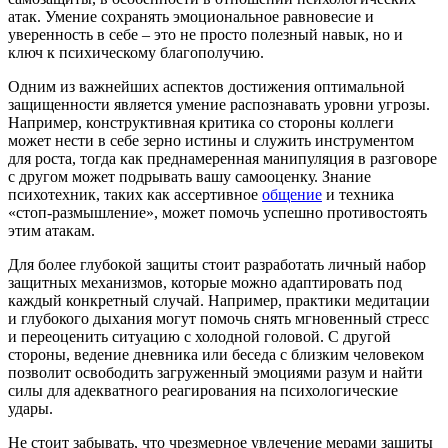
атак. Умение сохранять эмоциональное равновесие и
уверенность в себе – это не просто полезный навык, но и
ключ к психическому благополучию.
Одним из важнейших аспектов достижения оптимальной
защищенности является умение распознавать уровни угрозы.
Например, конструктивная критика со стороны коллеги
может нести в себе зерно истины и служить инструментом
для роста, тогда как преднамеренная манипуляция в разговоре
с другом может подрывать вашу самооценку. Знание
психотехник, таких как ассертивное
общение
и техника
«стоп-размышление», может помочь успешно противостоять
этим атакам.
Для более глубокой защиты стоит разработать личный набор
защитных механизмов, которые можно адаптировать под
каждый конкретный случай. Например, практики медитации
и глубокого дыхания могут помочь снять мгновенный стресс
и переоценить ситуацию с холодной головой. С другой
стороны, ведение дневника или беседа с близким человеком
позволит освободить загруженный эмоциями разум и найти
силы для адекватного реагирования на психологические
удары.
Не стоит забывать, что чрезмерное увлечение мерами защиты