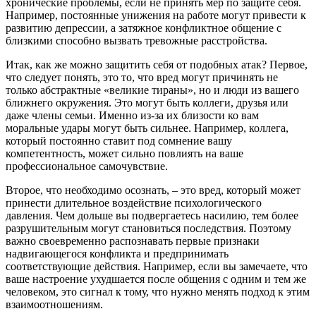
хронические проблемы, если не принять мер по защите себя.
Например, постоянные унижения на работе могут привести к
развитию депрессии, а затяжное конфликтное общение с
близкими способно вызвать тревожные расстройства.
Итак, как же можно защитить себя от подобных атак? Первое,
что следует понять, это то, что вред могут причинять не
только абстрактные «великие тираны», но и люди из вашего
ближнего окружения. Это могут быть коллеги, друзья или
даже члены семьи. Именно из-за их близости ко вам
моральные удары могут быть сильнее. Например, коллега,
который постоянно ставит под сомнение вашу
компетентность, может сильно повлиять на ваше
профессиональное самочувствие.
Второе, что необходимо осознать, – это вред, который может
принести длительное воздействие психологического
давления. Чем дольше вы подвергаетесь насилию, тем более
разрушительным могут становиться последствия. Поэтому
важно своевременно распознавать первые признаки
надвигающегося конфликта и предпринимать
соответствующие действия. Например, если вы замечаете, что
ваше настроение ухудшается после общения с одним и тем же
человеком, это сигнал к тому, что нужно менять подход к этим
взаимоотношениям.