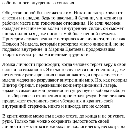
собственного внутреннего согласия.
Общество порой бывает жестоким. Никто не застрахован от
агресии и нападок, будь то школьный буллинг, унижение на
рабочем месте или токсичные отношения. Но если человек
обладает несгибаемой волей и внутренней силой, он сможет
вновь подняться даже после самой болезненной неудачи.
Примером служат великие исторические личности, такие как
Нельсон Мандела, который претерпел много лишений, но не
поддался внутренне, и Марина Цветаева, продолжавшая
творить несмотря на жизненные трудности.
Ломка личности происходит, когда человек теряет веру в свои
силы и возможности. Это часто случается постепенно и даже
незаметно: разочарования накапливаются, а пораженческие
мысли медленно разрушают внутренний мир. Но, как говорил
Виктор Франкл, переживший концентрационный лагерь,
«даже в самой адской реальности существует свобода выбора
— выбор своего отношения к происходящему». Если человек
продолжает отстаивать свои убеждения и хранить свой
внутренний стержень, никто и никогда его не сломит.
В критические моменты важно стоять до конца и не опускать
руки. Только так можно сохранить целостность своей
личности и «остаться в живых» психологически, несмотря на