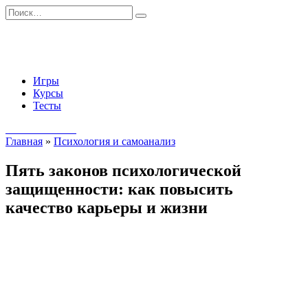
Перейти
Search
к
for:
содержанию
Игры
Курсы
Тесты
Начать занятия
Главная
»
Психология и самоанализ
Пять законов психологической
защищенности: как повысить
качество карьеры и жизни