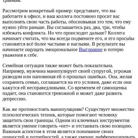
травмам.
Рассмотрим конкретный пример: представьте, что вы
работаете в офисе, и ваш коллега постоянно просит вас
выполнять свою часть работы, обосновывая это тем, что ему
нужно уйти раньше. Вы соглашаетесь раз, два, три, чтобы
избежать конфликта. Но что происходит дальше? Коллега
начинает считать, что вы всегда подмените его, и его просьбы
становятся всё более частыми и наглыми. В результате вы
начинаете ощущать эмоциональное
Выгорание
и потерю
уважения к себе.
Семейная ситуация также может быть показательна.
Например, мужчина манипулирует своей супругой, угрожая
разводом или напоминая ей о прошлых ошибках. Она, желая
сохранить семью, соглашается на его условия, даже если они
кажутся ей несправедливыми. Со временем её самооценка
падает, она становится тревожной и может даже развить
депрессию.
Как же противостоять манипуляциям? Существует множество
психологических техник, которые помогают человеку
защитить свои границы. Одним из ключевых инструментов
является умение говорить «нет» и отстаивать свою позицию.
Важным аспектом в этом является понимание своих
ценностей и потребностей, а также умение дифференцировать