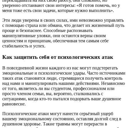
перекладывать на них свою работу, они спокойно, но
уверенно отстаивают свои интересы: «Я готов помочь, но у
меня тоже есть свои задачи, которые нужно выполнить».
Эти люди уверены в своих силах, ими невозможно управлять
с помощью страха или обмана, что делает их жизненный путь
проще и безопаснее. Способные распознавать
манипулятивные уловки, они остаются верны своим
ценностям и принципам, обеспечивая тем самым себе
стабильность и успех.
Как защитить себя от психологических атак
В повседневной жизни каждого из нас могут подстерегать
эмоциональные и психологические удары. Часто источниками
таких атак становятся люди, стремящиеся получить контроль
над нами и манипулировать нашими действиями. Независимо
от того, являетесь ли вы студентом, профессионалом или
просто членом семьи, вы, вероятно, сталкивались с
ситуациями, когда кто-то пытался подорвать ваше душевное
равновесие.
Психологические атаки могут нанести серьёзный ущерб
вашему эмоциональному состоянию, оставляя долгий след в
душевном здоровье. Такие травмы могут перерасти в