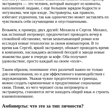
экстраверта — это человек, который выходит из комнаты,
наполненной людьми, с еще большим зарядом бодрости и
энтузиазма, чем при входе. Экстраверты, как правило,
избегают уединения, так как одиночество может заставлять их
чувствовать себя скучающими и опустошенными.
Возьмем, к примеру, двух друзей: Михаила и Сергея. Михаил,
как истинный интроверт, предпочитает проводить вечер в
спокойной обстановке, читая захватывающий роман или
исследуя новые технологии за своим компьютером. В то
время как Сергей, яркий экстраверт, обожает проводить время
в компаниях, наслаждаясь активной беседой и заводя новые
знакомства даже в очереди за кофе. Оба получают
удовольствие, просто каждый на своем «поле».
Таким образом, понимание этих различий важно не только
для самопознания, но и для эффективного взаимодействия с
окружающими. Уважая чужие предпочтения и границы,
можно создать гармоничные и продуктивные социальные
связи. Поняв, из чего черпают силы интроверты и
экстраверты, становится легче находить общий язык и строить
взаимопонимание.
Амбиверты: что это за тип личности?