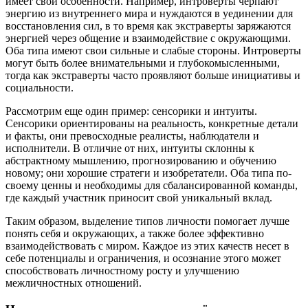
имеет свои особенности. Например, интроверты черпают
энергию из внутреннего мира и нуждаются в уединении для
восстановления сил, в то время как экстраверты заряжаются
энергией через общение и взаимодействие с окружающими.
Оба типа имеют свои сильные и слабые стороны. Интроверты
могут быть более внимательными и глубокомысленными,
тогда как экстраверты часто проявляют больше инициативы и
социальности.
Рассмотрим еще один пример: сенсорики и интуиты.
Сенсорики ориентированы на реальность, конкретные детали
и факты, они превосходные реалисты, наблюдатели и
исполнители. В отличие от них, интуиты склонны к
абстрактному мышлению, прогнозированию и обучению
новому; они хорошие стратеги и изобретатели. Оба типа по-
своему ценны и необходимы для сбалансированной команды,
где каждый участник приносит свой уникальный вклад.
Таким образом, выделение типов личности помогает лучше
понять себя и окружающих, а также более эффективно
взаимодействовать с миром. Каждое из этих качеств несет в
себе потенциалы и ограничения, и осознание этого может
способствовать личностному росту и улучшению
межличностных отношений.