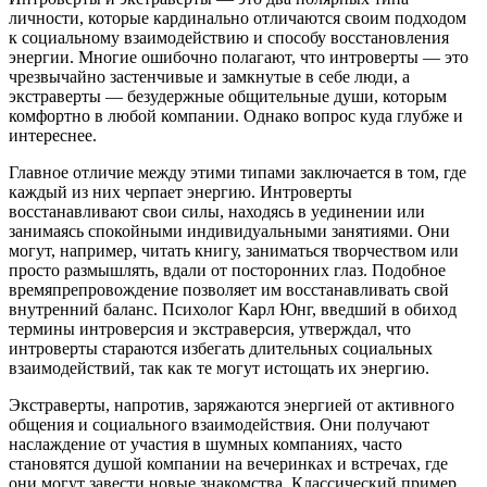
личности, которые кардинально отличаются своим подходом
к социальному взаимодействию и способу восстановления
энергии. Многие ошибочно полагают, что интроверты — это
чрезвычайно застенчивые и замкнутые в себе люди, а
экстраверты — безудержные общительные души, которым
комфортно в любой компании. Однако вопрос куда глубже и
интереснее.
Главное отличие между этими типами заключается в том, где
каждый из них черпает энергию. Интроверты
восстанавливают свои силы, находясь в уединении или
занимаясь спокойными индивидуальными занятиями. Они
могут, например, читать книгу, заниматься творчеством или
просто размышлять, вдали от посторонних глаз. Подобное
времяпрепровождение позволяет им восстанавливать свой
внутренний баланс. Психолог Карл Юнг, введший в обиход
термины интроверсия и экстраверсия, утверждал, что
интроверты стараются избегать длительных социальных
взаимодействий, так как те могут истощать их энергию.
Экстраверты, напротив, заряжаются энергией от активного
общения и социального взаимодействия. Они получают
наслаждение от участия в шумных компаниях, часто
становятся душой компании на вечеринках и встречах, где
они могут завести новые знакомства. Классический пример