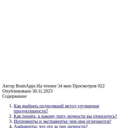
Автор
BrainApps
На чтение
34 мин
Просмотров
922
Опубликовано
30.11.2023
Содержание
Как выбрать подходящий метод улучшения
продуктивности?
Как понять, к какому типу личности вы относитесь?
Интроверты и экстраверты: чем они отличаются?
Амбиверты: что это за тип личности?