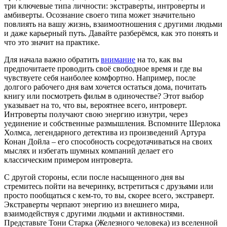
три ключевые типа личности: экстраверты, интроверты и
амбиверты. Осознание своего типа может значительно
повлиять на вашу жизнь, взаимоотношения с другими людьми
и даже карьерный путь. Давайте разберёмся, как это понять и
что это значит на практике.
Для начала важно обратить
внимание
на то, как вы
предпочитаете проводить своё свободное время и где вы
чувствуете себя наиболее комфортно. Например, после
долгого рабочего дня вам хочется остаться дома, почитать
книгу или посмотреть фильм в одиночестве? Этот выбор
указывает на то, что вы, вероятнее всего, интроверт.
Интроверты получают свою энергию изнутри, через
уединение и собственные размышления. Вспомните Шерлока
Холмса, легендарного детектива из произведений Артура
Конан Дойла – его способность сосредотачиваться на своих
мыслях и избегать шумных компаний делает его
классическим примером интроверта.
С другой стороны, если после насыщенного дня вы
стремитесь пойти на вечеринку, встретиться с друзьями или
просто пообщаться с кем-то, то вы, скорее всего, экстраверт.
Экстраверты черпают энергию из внешнего мира,
взаимодействуя с другими людьми и активностями.
Представьте Тони Старка (Железного человека) из вселенной