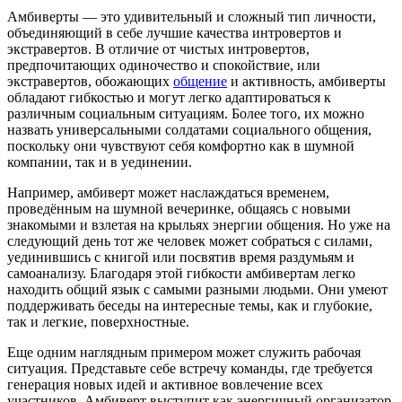
Амбиверты — это удивительный и сложный тип личности,
объединяющий в себе лучшие качества интровертов и
экстравертов. В отличие от чистых интровертов,
предпочитающих одиночество и спокойствие, или
экстравертов, обожающих
общение
и активность, амбиверты
обладают гибкостью и могут легко адаптироваться к
различным социальным ситуациям. Более того, их можно
назвать универсальными солдатами социального общения,
поскольку они чувствуют себя комфортно как в шумной
компании, так и в уединении.
Например, амбиверт может наслаждаться временем,
проведённым на шумной вечеринке, общаясь с новыми
знакомыми и взлетая на крыльях энергии общения. Но уже на
следующий день тот же человек может собраться с силами,
уединившись с книгой или посвятив время раздумьям и
самоанализу. Благодаря этой гибкости амбивертам легко
находить общий язык с самыми разными людьми. Они умеют
поддерживать беседы на интересные темы, как и глубокие,
так и легкие, поверхностные.
Еще одним наглядным примером может служить рабочая
ситуация. Представьте себе встречу команды, где требуется
генерация новых идей и активное вовлечение всех
участников. Амбиверт выступит как энергичный организатор,