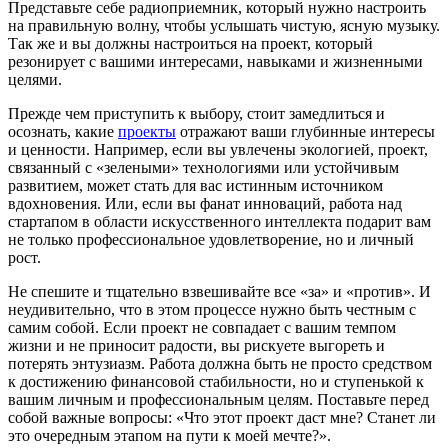
Представьте себе радиоприемник, который нужно настроить
на правильную волну, чтобы услышать чистую, ясную музыку.
Так же и вы должны настроиться на проект, который
резонирует с вашими интересами, навыками и жизненными
целями.
Прежде чем приступить к выбору, стоит замедлиться и
осознать, какие
проекты
отражают ваши глубинные интересы
и ценности. Например, если вы увлечены экологией, проект,
связанный с «зелеными» технологиями или устойчивым
развитием, может стать для вас истинным источником
вдохновения. Или, если вы фанат инноваций, работа над
стартапом в области искусственного интеллекта подарит вам
не только профессиональное удовлетворение, но и личный
рост.
Не спешите и тщательно взвешивайте все «за» и «против». И
неудивительно, что в этом процессе нужно быть честным с
самим собой. Если проект не совпадает с вашим темпом
жизни и не приносит радости, вы рискуете выгореть и
потерять энтузиазм. Работа должна быть не просто средством
к достижению финансовой стабильности, но и ступенькой к
вашим личным и профессиональным целям. Поставьте перед
собой важные вопросы: «Что этот проект даст мне? Станет ли
это очередным этапом на пути к моей мечте?».