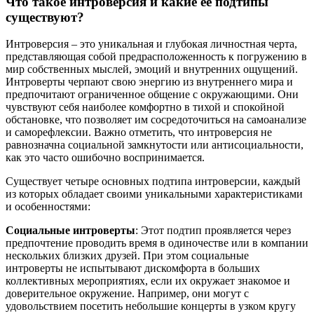
Что такое интроверсия и какие её подтипы
существуют?
Интроверсия – это уникальная и глубокая личностная черта,
представляющая собой предрасположенность к погружению в
мир собственных мыслей, эмоций и внутренних ощущений.
Интроверты черпают свою энергию из внутреннего мира и
предпочитают ограниченное общение с окружающими. Они
чувствуют себя наиболее комфортно в тихой и спокойной
обстановке, что позволяет им сосредоточиться на самоанализе
и саморефлексии. Важно отметить, что интроверсия не
равнозначна социальной замкнутости или антисоциальности,
как это часто ошибочно воспринимается.
Существует четыре основных подтипа интроверсии, каждый
из которых обладает своими уникальными характеристиками
и особенностями:
Социальные интроверты
: Этот подтип проявляется через
предпочтение проводить время в одиночестве или в компании
нескольких близких друзей. При этом социальные
интроверты не испытывают дискомфорта в больших
коллективных мероприятиях, если их окружает знакомое и
доверительное окружение. Например, они могут с
удовольствием посетить небольшие концерты в узком кругу