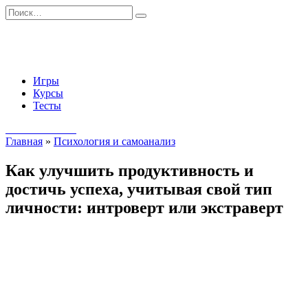
Перейти
Search
к
for:
содержанию
Игры
Курсы
Тесты
Начать занятия
Главная
»
Психология и самоанализ
Как улучшить продуктивность и
достичь успеха, учитывая свой тип
личности: интроверт или экстраверт