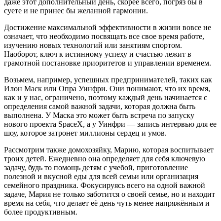
даже этот дополнительный день, скорее всего, погряз бы в
суете и не принес бы желанной гармонии.
Достижение максимальной эффективности в жизни вовсе не
означает, что необходимо посвящать все свое время работе,
изучению новых технологий или занятиям спортом.
Наоборот, ключ к истинному успеху и счастью лежит в
грамотной постановке приоритетов и управлении временем.
Возьмем, например, успешных предпринимателей, таких как
Илон Маск или Опра Уинфри. Они понимают, что их время,
как и у нас, ограничено, поэтому каждый день начинается с
определения самой важной задачи, которая должна быть
выполнена. У Маска это может быть встреча по запуску
нового проекта SpaceX, а у Уинфри — запись интервью для ее
шоу, которое затронет миллионы сердец и умов.
Рассмотрим также домохозяйку, Марию, которая воспитывает
троих детей. Ежедневно она определяет для себя ключевую
задачу, будь то помощь детям с учебой, приготовление
полезной и вкусной еды для всей семьи или организация
семейного праздника. Фокусируясь всего на одной важной
задаче, Мария не только заботится о своей семье, но и находит
время на себя, что делает её день чуть менее напряжённым и
более продуктивным.