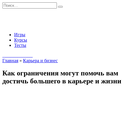
Перейти
Search
к
for:
содержанию
Игры
Курсы
Тесты
Начать занятия
Главная
»
Карьера и бизнес
Как ограничения могут помочь вам
достичь большего в карьере и жизни