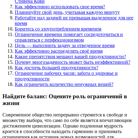
Стивена Кови
Как эффективно использовать свое время?
Планируйте свой день, учитывая каждую минуту
Работайте над задачей не превышая выделенное для нее
время
Боритесь со злоупотреблением временем
Ограничение времени помогает сосредоточиться и
справляться с перфекционизмом
Цель — выполнить задачу за отведенное время
Как эффективно распределять своё время
Какие препятствия мешают вашей продуктивности?
Почему многозадачность может быть неэффективной?
Как достичь большей продуктивности?
Ограничение рабочих часов: забота о здоровье и
продуктивности
Как ограничить количество ненужных вещей?
Найдите баланс: Оцените роль ограничений в
жизни
Современное общество непрерывно стремится к свободе и
множеству выбора, что само по себе является впечатляющим
достижением цивилизации. Однако подлинная мудрость
кроется в способности находить гармонию и принимать
ограничения как источник новых возможностей для