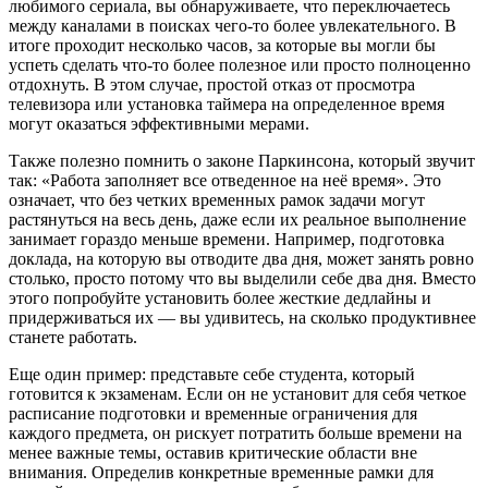
любимого сериала, вы обнаруживаете, что переключаетесь
между каналами в поисках чего-то более увлекательного. В
итоге проходит несколько часов, за которые вы могли бы
успеть сделать что-то более полезное или просто полноценно
отдохнуть. В этом случае, простой отказ от просмотра
телевизора или установка таймера на определенное время
могут оказаться эффективными мерами.
Также полезно помнить о законе Паркинсона, который звучит
так: «Работа заполняет все отведенное на неё время». Это
означает, что без четких временных рамок задачи могут
растянуться на весь день, даже если их реальное выполнение
занимает гораздо меньше времени. Например, подготовка
доклада, на которую вы отводите два дня, может занять ровно
столько, просто потому что вы выделили себе два дня. Вместо
этого попробуйте установить более жесткие дедлайны и
придерживаться их — вы удивитесь, на сколько продуктивнее
станете работать.
Еще один пример: представьте себе студента, который
готовится к экзаменам. Если он не установит для себя четкое
расписание подготовки и временные ограничения для
каждого предмета, он рискует потратить больше времени на
менее важные темы, оставив критические области вне
внимания. Определив конкретные временные рамки для