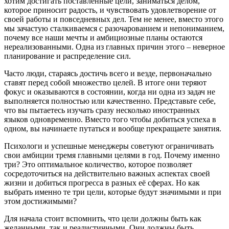
хотим достигать поставленные цели, заниматься делом,
которое приносит радость, и чувствовать удовлетворение от
своей работы и повседневных дел. Тем не менее, вместо этого
мы зачастую сталкиваемся с разочарованием и непониманием,
почему все наши мечты и амбициозные планы остаются
нереализованными. Одна из главных причин этого – неверное
планирование и распределение сил.
Часто люди, стараясь достичь всего и везде, первоначально
ставят перед собой множество целей. В итоге они теряют
фокус и оказываются в состоянии, когда ни одна из задач не
выполняется полностью или качественно. Представьте себе,
что вы пытаетесь изучать сразу несколько иностранных
языков одновременно. Вместо того чтобы добиться успеха в
одном, вы начинаете путаться и вообще прекращаете занятия.
Психологи и успешные менеджеры советуют ограничивать
свои амбиции тремя главными целями в год. Почему именно
три? Это оптимальное количество, которое позволяет
сосредоточиться на действительно важных аспектах своей
жизни и добиться прогресса в разных её сферах. Но как
выбрать именно те три цели, которые будут значимыми и при
этом достижимыми?
Для начала стоит вспомнить, что цели должны быть как
желанными, так и реалистичными. Они должны быть