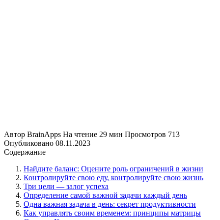
Автор
BrainApps
На чтение
29 мин
Просмотров
713
Опубликовано
08.11.2023
Содержание
Найдите баланс: Оцените роль ограничений в жизни
Контролируйте свою еду, контролируйте свою жизнь
Три цели — залог успеха
Определение самой важной задачи каждый день
Одна важная задача в день: секрет продуктивности
Как управлять своим временем: принципы матрицы