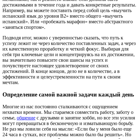
достижимыми в течение года и давать конкретные результаты.
Например, вы можете поставить перед собой цель «выучить
испанский язык до уровня B2» вместо общего «выучить
испанский». Или «пробежать марафон» вместо абстрактного
«заняться спортом».
Подводя итог, можно с уверенностью сказать, что путь к
успеху лежит не через количество поставленных задач, а через
их качественную проработку и четкий фокус. Выбирая для
себя три ключевые цели и концентрируясь на их достижении,
вы значительно повысите свои шансы на успех и
почувствуете настоящее удовлетворение от своих
достижений. В конце концов, дело не в количестве, а в
эффективности и целеустремленности на пути к своим
мечтам.
Определение самой важной задачи каждый день
Многие из нас постоянно сталкиваются с ощущением
нехватки времени. Мы стараемся совместить работу, заботу о
семье,
общение
с друзьями и занятие хобби, но все эти усилия
могут превращаться в бесконечную и изматывающую борьбу.
Не раз мы ловили себя на мысли: «Если бы у меня было еще
24 часа в сутках, все проблемы можно было бы решить». Но