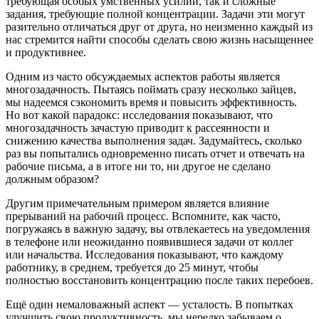
требующая особых умственных усилий, так и сложные
задания, требующие полной концентрации. Задачи эти могут
разительно отличаться друг от друга, но неизменно каждый из
нас стремится найти способы сделать свою жизнь насыщеннее
и продуктивнее.
Одним из часто обсуждаемых аспектов работы является
многозадачность. Пытаясь поймать сразу несколько зайцев,
мы надеемся сэкономить время и повысить эффективность.
Но вот какой парадокс: исследования показывают, что
многозадачность зачастую приводит к рассеянности и
снижению качества выполнения задач. Задумайтесь, сколько
раз вы попытались одновременно писать отчет и отвечать на
рабочие письма, а в итоге ни то, ни другое не сделано
должным образом?
Другим примечательным примером является влияние
прерываний на рабочий процесс. Вспомните, как часто,
погружаясь в важную задачу, вы отвлекаетесь на уведомления
в телефоне или неожиданно появившиеся задачи от коллег
или начальства. Исследования показывают, что каждому
работнику, в среднем, требуется до 25 минут, чтобы
полностью восстановить концентрацию после таких перебоев.
Ещё один немаловажный аспект — усталость. В попытках
улучшить свою продуктивность, мы нередко забываем о