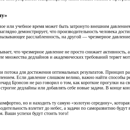
ну»
ое или учебное время может быть затронуто внешним давлением.
 наглядно демонстрирует, что производительность человека дост
 вызывающее расслабленность, на другой — чрезмерное давление
ывает, что чрезмерное давление не просто снижает активность, 
осле множества дедлайнов и академических требований теряет мо
ли потока для достижения оптимальных результатов. Принцип ра
лением. Если давление слишком велико, важно найти способы ре
рд Брэнсон не раз говорил о том, как короткие прогулки на св
строгие дедлайны или добавлять себе новые задачи. В конце кон
 комфортно, но и находить ту самую «золотую середину», котор
одительность взлетит до небес, а задачи по саморазвитию будут
м. Ваши успехи будут стоить того!