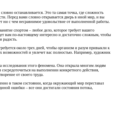
 словно останавливается. Это та самая точка, где сложность
ти. Перед вами словно открывается дверь в иной мир, и вы
сет ни с чем несравнимое удовольствие от выполненной работы.
анятие спортом – любое дело, которое требует вашего
удет вам по-настоящему интересно и достаточно сложным, чтобы
и радость.
требуется около трех дней, чтобы организм и разум привыкли к
их возможностей и увлечет вас полностью. Например, художник
на исследования этого феномена. Она открыла многим людям
и сосредоточиться на выполнении конкретного действия,
ворение от своего труда.
енно в таком состоянии, когда окружающий мир переставал
иной ошибки – все они достигали состояния потока,