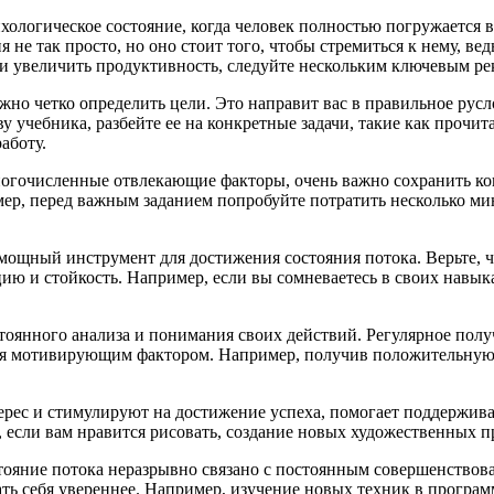
психологическое состояние, когда человек полностью погружаетс
ия не так просто, но оно стоит того, чтобы стремиться к нему, 
 и увеличить продуктивность, следуйте нескольким ключевым р
ажно четко определить цели. Это направит вас в правильное рус
 учебника, разбейте ее на конкретные задачи, такие как прочита
аботу.
многочисленные отвлекающие факторы, очень важно сохранить 
ер, перед важным заданием попробуйте потратить несколько мин
о мощный инструмент для достижения состояния потока. Верьте, 
ию и стойкость. Например, если вы сомневаетесь в своих навы
тоянного анализа и понимания своих действий. Регулярное полу
ся мотивирующим фактором. Например, получив положительную оц
терес и стимулируют на достижение успеха, помогает поддержива
, если вам нравится рисовать, создание новых художественных 
тояние потока неразрывно связано с постоянным совершенствов
ть себя увереннее. Например, изучение новых техник в програ