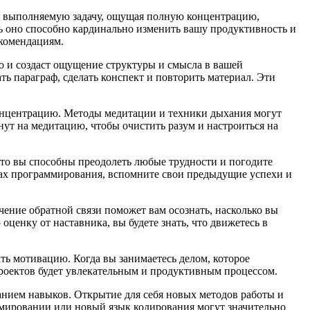
я в выполняемую задачу, ощущая полную концентрацию,
ведь оно способно кардинально изменить вашу продуктивность и
екомендациям.
ло и создаст ощущение структуры и смысла в вашей
ть параграф, сделать конспект и повторить материал. Эти
концентрацию. Методы медитации и техники дыхания могут
ут на медитацию, чтобы очистить разум и настроиться на
что вы способны преодолеть любые трудности и погодите
ках программирования, вспомните свои предыдущие успехи и
чение обратной связи поможет вам осознать, насколько вы
енку от наставника, вы будете знать, что движетесь в
ть мотивацию. Когда вы занимаетесь делом, которое
проектов будет увлекательным и продуктивным процессом.
анием навыков. Открытие для себя новых методов работы и
ммировании или новый язык кодирования могут значительно