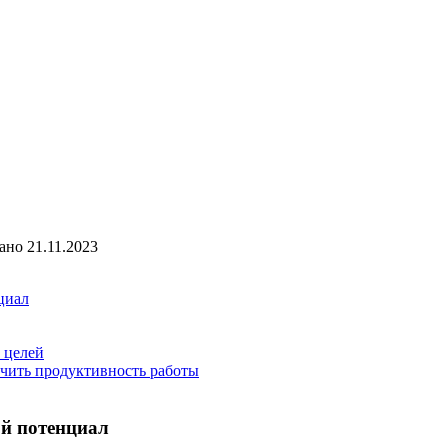
ано
21.11.2023
циал
 целей
ичить продуктивность работы
ой потенциал