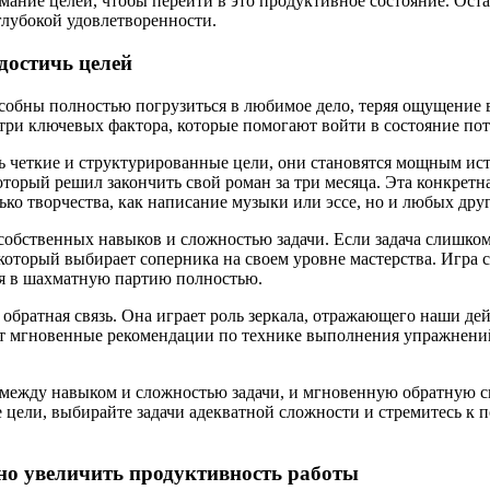
мание целей, чтобы перейти в это продуктивное состояние. Оста
глубокой удовлетворенности.
достичь целей
особны полностью погрузиться в любимое дело, теряя ощущение
и ключевых фактора, которые помогают войти в состояние поток
ть четкие и структурированные цели, они становятся мощным и
торый решил закончить свой роман за три месяца. Эта конкретна
ько творчества, как написание музыки или эссе, но и любых друг
обственных навыков и сложностью задачи. Если задача слишком 
который выбирает соперника на своем уровне мастерства. Игра 
ся в шахматную партию полностью.
обратная связь. Она играет роль зеркала, отражающего наши де
т мгновенные рекомендации по технике выполнения упражнений.
 между навыком и сложностью задачи, и мгновенную обратную св
 цели, выбирайте задачи адекватной сложности и стремитесь к 
ьно увеличить продуктивность работы