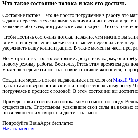
Что такое состояние потока и как его достичь
Состояние потока – это не просто погружение в работу, это маг
задания пересекается с вашими умениями и интересом к делу, 
забываете обо всем, погружаясь в сам процесс. Это состояние 
Чтобы достичь состояния потока, неважно, чем именно вы зани
внимания и увлечения, может стать вашей персональной дверью
удерживать вашу концентрацию. В такие моменты часы превраща
Несмотря на то, что это состояние доступно каждому, оно треб
новому режиму работы. Воспользуйтесь этим временем для подб
может эксперементировать с новой техникой живописи, а прог
Созданная модель потока выдающимся психологом
Михай Чик
путь к самосовершенствованию и профессиональному росту. Что
погружаясь в процесс с головой. В этом состоянии вы достигн
Примеры таких состояний потока можно найти повсюду. Велики
существовать. Спортсмены, удвоившие свои силы на важных с
позволяющего им творить и достигать высот.
Попробуйте BrainApps бесплатно
Начать занятия