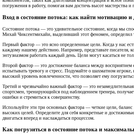
компонентов, таких как длительная концентрация и ясное пони
погружения в работу, помогая вам достичь высот мастерства и 
Вход в состояние потока: как найти мотивацию и 
Состояние потока — это удивительное состояние, когда мы сп
Михай Чиксентмихайи, выделивший этот феномен, определил тр
Первый фактор — это ясно определенные цели. Когда у нас ес
каждому нашему действию. Например, представьте писателя, ко
энтузиазмом работать каждый день. Цели могут касаться не тол
Второй фактор — это достижение баланса между восприятием с
испытывать тревогу и стресс. Подумайте о шахматном игроке, 
высокий уровень вовлеченности, что позволяет ему погрузить
Третий и чрезвычайно важный фактор — это незамедлительная 
спортсмен, тренирующийся под наблюдением тренера, получае
ошибки и стремиться к совершенству.
Используйте эти три основных фактора — четкие цели, баланс
высоких целей. Определите для себя конкретные и достижимые
двигаться вперед и наслаждаться процессом.
Как погрузиться в состояние потока и максимал