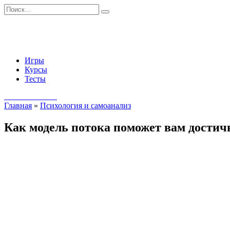
Перейти
Search
к
for:
содержанию
Игры
Курсы
Тесты
Начать занятия
Главная
»
Психология и самоанализ
Как модель потока поможет вам достичь