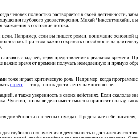
огда человек полностью растворяется в своей деятельности, заб
 ощущения глубокого удовлетворения. Михай Чиксентмихайи, в
 вхождения в состояние потока.
й цели. Например, если вы пишете роман, понимание основной це
 полностью. При этом важно сохранять способность на длительну
.
 сливаясь с задачей, теряя представление о реальном времени. П
кже важно время от времени получать немедленную и прямую обра
и тоже играет критическую роль. Например, когда программис
звать
стресс
— тогда поток достигается намного легче.
ией, а также уверенность в своих действиях. Если скалолаз зн
ока. Чувство, что ваше дело имеет смысл и приносит пользу, так
ведомлённости о телесных нуждах. Представьте себе писателя, к
 для глубокого погружения в деятельность и достижения состоя