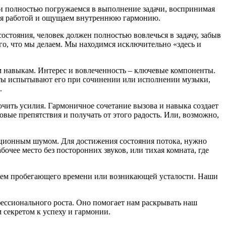
 и полностью погружаемся в выполнение задачи, воспринимая
мся работой и ощущаем внутреннюю гармонию.
остояния, человек должен полностью вовлечься в задачу, забыв
го, что мы делаем. Мы находимся исключительно «здесь и
им навыкам. Интерес и вовлеченность – ключевые компоненты.
анты испытывают его при сочинении или исполнении музыки,
.
очить усилия. Гармоничное сочетание вызова и навыка создает
овые препятствия и получать от этого радость. Или, возможно,
ационным шумом. Для достижения состояния потока, нужно
очее место без посторонних звуков, или тихая комната, где
чаем пробегающего времени или возникающей усталости. Наши
фессионального роста. Оно помогает нам раскрывать наш
 секретом к успеху и гармонии.