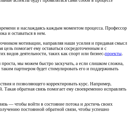
льные аспекты будут проявляться сами собой в процессе
 времени и наслаждаясь каждым моментом процесса. Профессор
а и оставаться в нем.
сточником мотивации, направляя наши усилия и придавая смысл
я цель помогает ему оставаться сосредоточенным и с
их видов деятельности, таких как спорт или бизнес-
проекты
.
проста, мы можем быстро заскучать, а если слишком сложна,
с таким партнером будет стимулировать его и поддерживать
йствия и позволяющего корректировать курс. Например,
 Такая обратная связь помогает ему своевременно исправлять
язь — чтобы войти в состояние потока и достичь своих
получению постоянной обратной связи, чтобы успешно