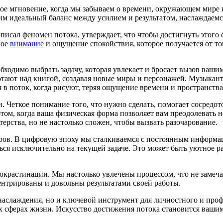
ское мгновение, когда мы забываем о времени, окружающем мире
дим идеальный баланс между усилием и результатом, наслаждае
сал феномен потока, утверждает, что чтобы достигнуть этого с
ное
внимание
и ощущение спокойствия, которое получается от то
обходимо выбрать задачу, которая увлекает и бросает вызов ваш
аботают над книгой, создавая новые миры и персонажей. Музык
в поток, когда рисуют, теряя ощущение времени и пространства
 Четкое понимание того, что нужно сделать, помогает сосредот
том, когда ваша физическая форма позволяет вам преодолевать н
ерства, но не настолько сложен, чтобы вызвать разочарование.
оров. В цифровую эпоху мы сталкиваемся с постоянным информ
ся исключительно на текущей задаче. Это может быть уютное раб
рокрастинации. Мы настолько увлечены процессом, что не заме
нтрированы и довольны результатами своей работы.
е наслаждения, но и ключевой инструмент для личностного и про
 сферах жизни. Искусство достижения потока становится вашим