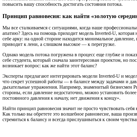
повысить вашу способность достигать состояния потока.
Принцип равновесия: как найти «золотую середи
Мы все сталкиваемся с ситуациями, когда наше профессиональн
апатию? Здесь на помощь приходит модель Inverted-U, которая
себе арку: на одной стороне находится минимальное давление,
приводит к лени, а слишком высокое — к перегрузке.
Однако модель потока погружена в процесс еще глубже и показ
себе студента, который сначала заинтересован проектом, но п
возникает вопрос: как же найти этот баланс?
Эксперты предлагают интегрировать модели Inverted-U и моде
что секрет успешной работы — в балансе между задачами и дав
дыхательные упражнения. Например, знаменитый бизнесмен Рича
стороны, если давление недостаточно, можно установить более 
постоянного давления к началу, нет движения к концу».
Найти принцип равновесия значит не просто чувствовать себя
Как только вы обретете это волшебное равновесие, ваша произв
стремиться к балансу и всегда прислушиваться к своим чувства