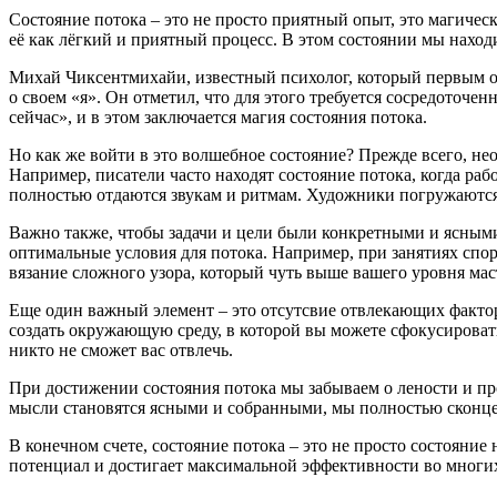
Состояние потока – это не просто приятный опыт, это магиче
её как лёгкий и приятный процесс. В этом состоянии мы нахо
Михай Чиксентмихайи, известный психолог, который первым опи
о своем «я». Он отметил, что для этого требуется сосредоточен
сейчас», и в этом заключается магия состояния потока.
Но как же войти в это волшебное состояние? Прежде всего, не
Например, писатели часто находят состояние потока, когда р
полностью отдаются звукам и ритмам. Художники погружаются 
Важно также, чтобы задачи и цели были конкретными и ясными.
оптимальные условия для потока. Например, при занятиях спор
вязание сложного узора, который чуть выше вашего уровня маст
Еще один важный элемент – это отсутсвие отвлекающих факт
создать окружающую среду, в которой вы можете сфокусировать
никто не сможет вас отвлечь.
При достижении состояния потока мы забываем о лености и п
мысли становятся ясными и собранными, мы полностью сконце
В конечном счете, состояние потока – это не просто состояни
потенциал и достигает максимальной эффективности во многих