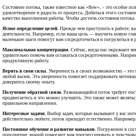
Состояние потока, также известное как «flow», – это особое 
удовлетворение и радость от процесса. Добиться этого состоян
качество выполнения работы. Чтобы достичь состояния потока
Ясное определение целей
. Прежде чем приступить к работе, в
деятельности. Например, если ваша цель — выучить новую главу
маленькие шаги помогут вам сосредоточиться и погрузиться в р
Максимальная концентрация
. Сейчас, когда нас окружают 
удивительно помочь вам оставаться сосредоточенными. Наприм
продуктивную работу.
Верить в свои силы
. Уверенность в своих возможностях – эт
любой вызов. Эта уверенность помогает поддерживать мотивац
доверьтесь своему опыту.
Получение обратной связи
. Развивающийся поток требует пос
продвигаетесь и что можно улучшить. Это также может являть
правильном направлении.
Интересные задачи
. Выбор задач, которые вызывают у вас ин
действительно любите, поток приходит естественно. Например
Постоянное обучение и развитие навыков
. Погружение в сос
пополнение знаний помогают вам прогрессировать и чувствова