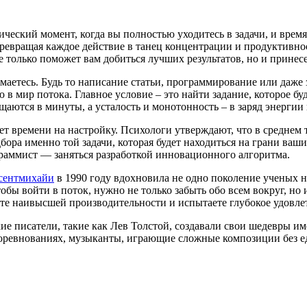
ический момент, когда вы полностью уходитесь в задачи, и время
превращая каждое действие в танец концентрации и продуктивнос
не только поможет вам добиться лучших результатов, но и прине
маетесь. Будь то написание статьи, программирование или даже з
 в мир потока. Главное условие – это найти задание, которое б
ются в минуты, а усталость и монотонность – в заряд энергии 
ует времени на настройку. Психологи утверждают, что в среднем 
ора именно той задачи, которая будет находиться на грани ваш
раммист — заняться разработкой инновационного алгоритма.
сентмихайи
в 1990 году вдохновила не одно поколение ученых 
бы войти в поток, нужно не только забыть обо всем вокруг, но 
ете наивысшей производительности и испытаете глубокое удовлет
е писатели, такие как Лев Толстой, создавали свои шедевры им
оревнованиях, музыканты, играющие сложные композиции без ед