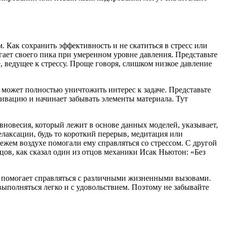
 Как сохранить эффективность и не скатиться в стресс или
игает своего пика при умеренном уровне давления. Представьте
, ведущее к стрессу. Проще говоря, слишком низкое давление
а может полностью уничтожить интерес к задаче. Представьте
тивацию и начинает забывать элементы материала. Тут
вновесия, который лежит в основе данных моделей, указывает,
лаксации, будь то короткий перерыв, медитация или
ежем воздухе помогали ему справляться со стрессом. С другой
цов, как сказал один из отцов механики Исак Ньютон: «Без
ая помогает справляться с различными жизненными вызовами.
 выполняться легко и с удовольствием. Поэтому не забывайте