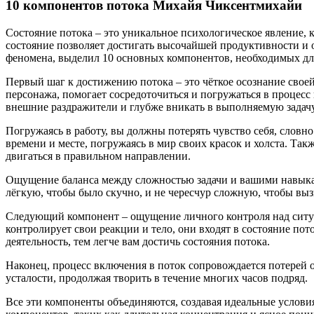
10 компонентов потока Михайя Чиксентмихайи
Состояние потока – это уникальное психологическое явление, к
состояние позволяет достигать высочайшей продуктивности и
феномена, выделил 10 основных компонентов, необходимых для
Первый шаг к достижению потока – это чёткое осознание свое
персонажа, помогает сосредоточиться и погружаться в процесс
внешние раздражители и глубже вникать в выполняемую задачу
Погружаясь в работу, вы должны потерять чувство себя, словно
времени и месте, погружаясь в мир своих красок и холста. Та
двигаться в правильном направлении.
Ощущение баланса между сложностью задачи и вашими навыкам
лёгкую, чтобы было скучно, и не чересчур сложную, чтобы вы
Следующий компонент – ощущение личного контроля над ситуац
контролирует свои реакции и тело, они входят в состояние пот
деятельность, тем легче вам достичь состояния потока.
Наконец, процесс включения в поток сопровождается потерей ос
усталости, продолжая творить в течение многих часов подряд.
Все эти компоненты объединяются, создавая идеальные условия