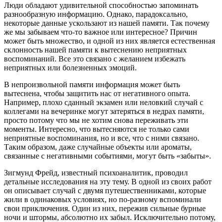
Люди обладают удивительной способностью запоминать
разнообразную информацию. Однако, парадоксально,
некоторые данные ускользают из нашей памяти. Так почему
же мы забываем что-то важное или интересное? Причин
может быть множество, и одной из них является естественная
склонность нашей памяти к вытеснению неприятных
воспоминаний. Все это связано с желанием избежать
неприятных или болезненных эмоций.
В непроизвольной памяти информация может быть
вытеснена, чтобы защитить нас от негативного опыта.
Например, плохо сданный экзамен или неловкий случай с
коллегами на вечеринке могут затеряться в недрах памяти,
просто потому что мы не хотим снова переживать эти
моменты. Интересно, что вытесняются не только сами
неприятные воспоминания, но и все, что с ними связано.
Таким образом, даже случайные объекты или ароматы,
связанные с негативными событиями, могут быть «забыты».
Зигмунд Фрейд, известный психоаналитик, проводил
детальные исследования на эту тему. В одной из своих работ
он описывает случай с двумя путешественниками, которые
жили в одинаковых условиях, но по-разному вспоминали
свои приключения. Один из них, пережив сильные бурные
ночи и штормы, абсолютно их забыл. Исключительно потому,