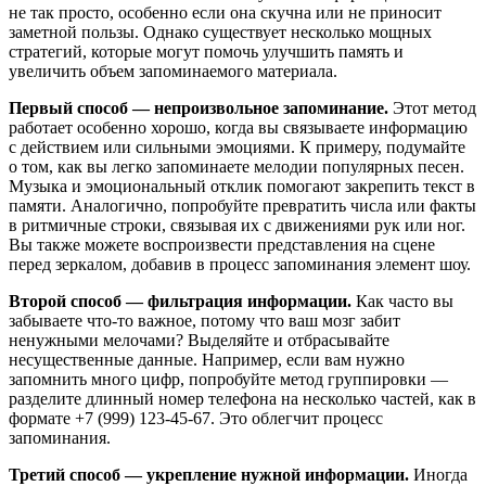
не так просто, особенно если она скучна или не приносит
заметной пользы. Однако существует несколько мощных
стратегий, которые могут помочь улучшить память и
увеличить объем запоминаемого материала.
Первый способ — непроизвольное запоминание.
Этот метод
работает особенно хорошо, когда вы связываете информацию
с действием или сильными эмоциями. К примеру, подумайте
о том, как вы легко запоминаете мелодии популярных песен.
Музыка и эмоциональный отклик помогают закрепить текст в
памяти. Аналогично, попробуйте превратить числа или факты
в ритмичные строки, связывая их с движениями рук или ног.
Вы также можете воспроизвести представления на сцене
перед зеркалом, добавив в процесс запоминания элемент шоу.
Второй способ — фильтрация информации.
Как часто вы
забываете что-то важное, потому что ваш мозг забит
ненужными мелочами? Выделяйте и отбрасывайте
несущественные данные. Например, если вам нужно
запомнить много цифр, попробуйте метод группировки —
разделите длинный номер телефона на несколько частей, как в
формате +7 (999) 123-45-67. Это облегчит процесс
запоминания.
Третий способ — укрепление нужной информации.
Иногда