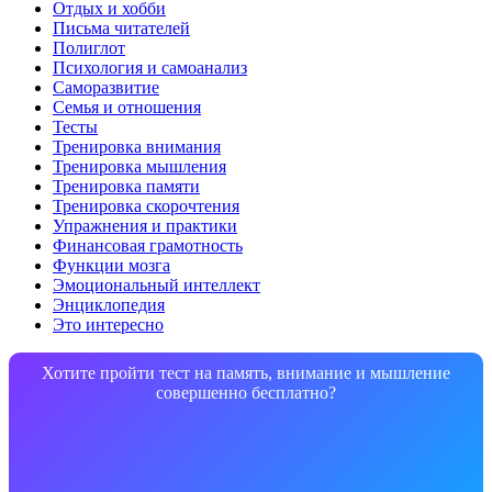
Отдых и хобби
Письма читателей
Полиглот
Психология и самоанализ
Саморазвитие
Семья и отношения
Тесты
Тренировка внимания
Тренировка мышления
Тренировка памяти
Тренировка скорочтения
Упражнения и практики
Финансовая грамотность
Функции мозга
Эмоциональный интеллект
Энциклопедия
Это интересно
Хотите пройти тест на память, внимание и мышление
совершенно бесплатно?