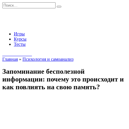
Перейти
Search
к
for:
содержанию
Игры
Курсы
Тесты
Начать занятия
Главная
»
Психология и самоанализ
Запоминание бесполезной
информации: почему это происходит и
как повлиять на свою память?