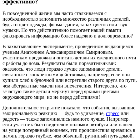
эффективно?
В повседневной жизни мы часто сталкиваемся с
необходимостью запомнить множество различных деталей,
будь то цвет одежды, форма здания, запах цветов или звук
музыки. Но что действительно помогает нашей памяти
фиксировать информацию более надежно и долговременно?
В захватывающем эксперименте, проведенном выдающимся
ученым Анатолием Александровичем Смирновым,
участникам предложили описать детали их ежедневного пути
с работы до дома. Результаты были поразительными:
оказалось, что люди гораздо лучше запоминают детали,
связанные с конкретными действиями, например, если они
купили хлеб в булочной или встретили старого друга по пути,
чем абстрактные мысли или впечатления. Интересно, что
зачастую такие детали меркнут перед яркими цветами
окружающего мира, но не перед действиями!
Дополнительное открытие показало, что события, вызвавшие
эмоциональную реакцию — будь то удивление,
стресс
или
радость — также запоминались намного лучше. Например,
если участник был свидетелем поломки автобуса или нашел
на улице потерянный кошелек, эти происшествия врезались в
память гораздо глубже, чем обычный, рутинный путь домой.