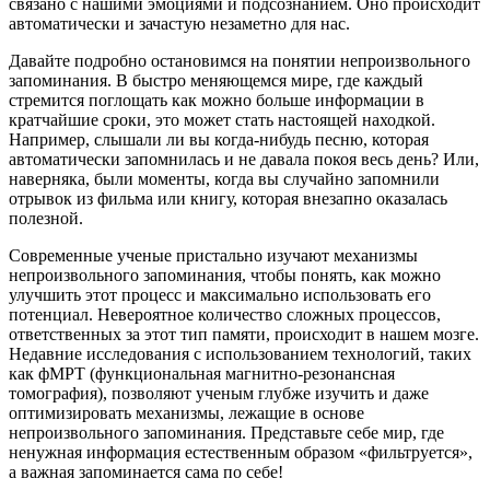
связано с нашими эмоциями и подсознанием. Оно происходит
автоматически и зачастую незаметно для нас.
Давайте подробно остановимся на понятии непроизвольного
запоминания. В быстро меняющемся мире, где каждый
стремится поглощать как можно больше информации в
кратчайшие сроки, это может стать настоящей находкой.
Например, слышали ли вы когда-нибудь песню, которая
автоматически запомнилась и не давала покоя весь день? Или,
наверняка, были моменты, когда вы случайно запомнили
отрывок из фильма или книгу, которая внезапно оказалась
полезной.
Современные ученые пристально изучают механизмы
непроизвольного запоминания, чтобы понять, как можно
улучшить этот процесс и максимально использовать его
потенциал. Невероятное количество сложных процессов,
ответственных за этот тип памяти, происходит в нашем мозге.
Недавние исследования с использованием технологий, таких
как фМРТ (функциональная магнитно-резонансная
томография), позволяют ученым глубже изучить и даже
оптимизировать механизмы, лежащие в основе
непроизвольного запоминания. Представьте себе мир, где
ненужная информация естественным образом «фильтруется»,
а важная запоминается сама по себе!