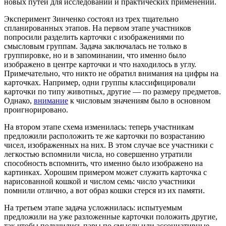
новых путей для исследований и практических применений.
Эксперимент Зинченко состоял из трех тщательно
спланированных этапов. На первом этапе участников
попросили разделить карточки с изображениями по
смысловым группам. Задача заключалась не только в
группировке, но и в запоминании, что именно было
изображено в центре карточки и что находилось в углу.
Примечательно, что никто не обратил внимания на цифры на
карточках. Например, одни группы классифицировали
карточки по типу животных, другие — по размеру предметов.
Однако,
внимание
к числовым значениям было в основном
проигнорировано.
На втором этапе схема изменилась: теперь участникам
предложили расположить те же карточки по возрастанию
чисел, изображенных на них. В этом случае все участники с
легкостью вспомнили числа, но совершенно утратили
способность вспомнить, что именно было изображено на
картинках. Хорошим примером может служить карточка с
нарисованной кошкой и числом семь: число участники
помнили отлично, а вот образ кошки стерся из их памяти.
На третьем этапе задача усложнилась: испытуемым
предложили на уже разложенные карточки положить другие,
так чтобы получились пары по смыслу или ассоциативные