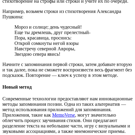
стихотворение на строфы или строки и учите их по очереди.
Например, возьмем строки из стихотворения Александра
Пушкина:
Мороз и солнце; день чудесный!
Еще ты дремлешь, друг прелестный-
Пора, красавица, проснись:
Открой сомкнуты негой взоры
Навстречу северной Авроры,
Звездою севера явись!
Начните с запоминания первой строки, затем добавьте вторую
и так далее, пока не сможете воспроизвести весь фрагмент без
подсказок. Повторение — ключ к успеху в этом методе.
Новый метод
Современные технологии предоставляют нам инновационные
методы запоминания поэзии. Одна из таких альтернатив —
метод использования приложений для запоминания.
Приложения, такие как
MemoVerse
, могут значительно
облегчить процесс заучивания стихов. Они предлагают
разделение текста на небольшие части, игру с визуальными и
звуковыми ассоциациями, а также мнемонические приемы.