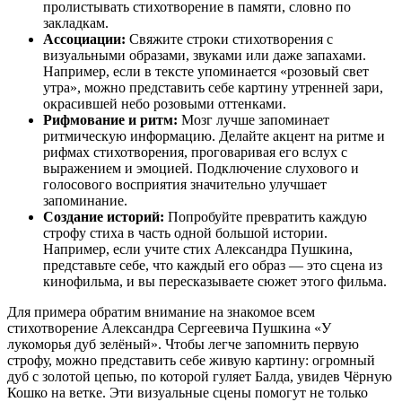
пролистывать стихотворение в памяти, словно по
закладкам.
Ассоциации:
Свяжите строки стихотворения с
визуальными образами, звуками или даже запахами.
Например, если в тексте упоминается «розовый свет
утра», можно представить себе картину утренней зари,
окрасившей небо розовыми оттенками.
Рифмование и ритм:
Мозг лучше запоминает
ритмическую информацию. Делайте акцент на ритме и
рифмах стихотворения, проговаривая его вслух с
выражением и эмоцией. Подключение слухового и
голосового восприятия значительно улучшает
запоминание.
Создание историй:
Попробуйте превратить каждую
строфу стиха в часть одной большой истории.
Например, если учите стих Александра Пушкина,
представьте себе, что каждый его образ — это сцена из
кинофильма, и вы пересказываете сюжет этого фильма.
Для примера обратим внимание на знакомое всем
стихотворение Александра Сергеевича Пушкина «У
лукоморья дуб зелёный». Чтобы легче запомнить первую
строфу, можно представить себе живую картину: огромный
дуб с золотой цепью, по которой гуляет Балда, увидев Чёрную
Кошко на ветке. Эти визуальные сцены помогут не только