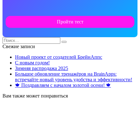
Пройти тест
Search
for:
Свежие записи
Новый проект от создателей БрейнАппс
С новым годом!
Зимняя распродажа 2025
Большое обновление тренажёров на BrainApps:
встречайте новый уровень удобства и эффективности!
🍁 Поздравляем с началом золотой осени! 🍁
Вам также может понравиться