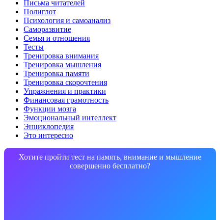
Письма читателей
Полиглот
Психология и самоанализ
Саморазвитие
Семья и отношения
Тесты
Тренировка внимания
Тренировка мышления
Тренировка памяти
Тренировка скорочтения
Упражнения и практики
Финансовая грамотность
Функции мозга
Эмоциональный интеллект
Энциклопедия
Это интересно
Хотите пройти тест на память, внимание и мышление
совершенно бесплатно?