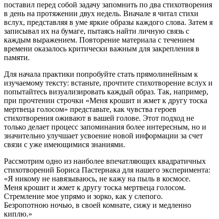
поставил перед собой задачу запомнить по два стихотворения
в день на протяжении двух недель. Вначале я читал стихи
вслух, представляя в уме яркие образы каждого слова. Затем я
записывал их на бумаге, пытаясь найти личную связь с
каждым выражением. Повторение материала с течением
времени оказалось критически важным для закрепления в
памяти.
Для начала практики попробуйте стать прямолинейным к
изучаемому тексту: встаньте, прочтите стихотворение вслух и
попытайтесь визуализировать каждый образ. Так, например,
при прочтении строчки «Меня крошит и жмет к другу тоска
мертвеца голосом» представьте, как чувства героев
стихотворения оживают в вашей голове. Этот подход не
только делает процесс запоминания более интересным, но и
значительно улучшает усвоение новой информации за счет
связи с уже имеющимися знаниями.
Рассмотрим одно из наиболее впечатляющих квадратичных
стихотворений Бориса Пастернака для нашего эксперимента:
«Я никому не навязываюсь, не кажу на пыль в космосе.
Меня крошит и жмет к другу тоска мертвеца голосом.
Стремление мое упрямо и зорко, как у слепого.
Безропотною ночью, в своей комнате, сижу и медленно
киплю.»