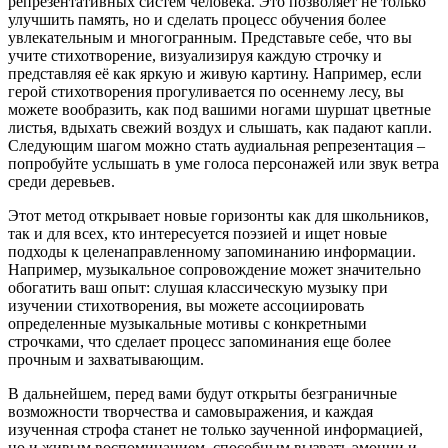
репрезентативных систем человека. Это позволяет не только
улучшить память, но и сделать процесс обучения более
увлекательным и многогранным. Представьте себе, что вы
учите стихотворение, визуализируя каждую строчку и
представляя её как яркую и живую картину. Например, если
герой стихотворения прогуливается по осеннему лесу, вы
можете вообразить, как под вашими ногами шуршат цветные
листья, вдыхать свежий воздух и слышать, как падают капли.
Следующим шагом можно стать аудиальная репрезентация –
попробуйте услышать в уме голоса персонажей или звук ветра
среди деревьев.
Этот метод открывает новые горизонты как для школьников,
так и для всех, кто интересуется поэзией и ищет новые
подходы к целенаправленному запоминанию информации.
Например, музыкальное сопровождение может значительно
обогатить ваш опыт: слушая классическую музыку при
изучении стихотворения, вы можете ассоциировать
определенные музыкальные мотивы с конкретными
строчками, что сделает процесс запоминания еще более
прочным и захватывающим.
В дальнейшем, перед вами будут открыты безграничные
возможности творчества и самовыражения, и каждая
изученная строфа станет не только заученной информацией,
но и живым воспоминанием, способным вызвать эмоции и