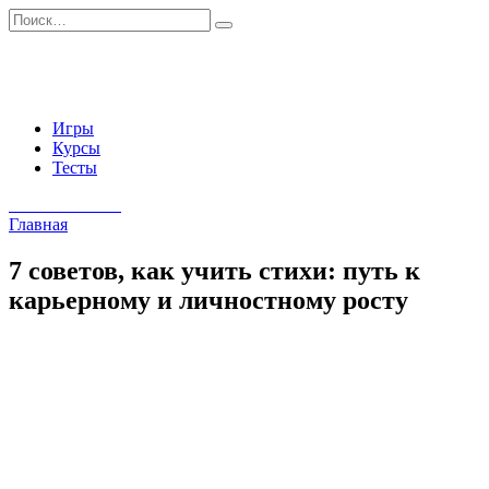
Перейти
Search
к
for:
содержанию
Игры
Курсы
Тесты
Начать занятия
Главная
7 советов, как учить стихи: путь к
карьерному и личностному росту