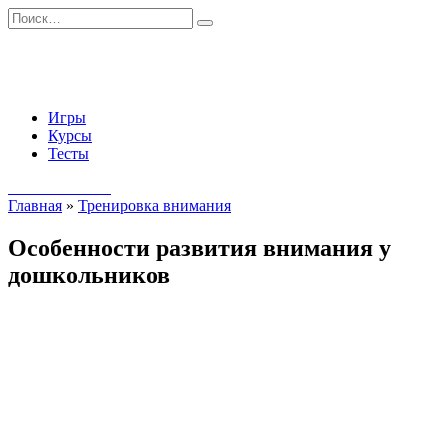
Перейти
Search
к
for:
содержанию
Игры
Курсы
Тесты
Начать занятия
Главная
»
Тренировка внимания
Особенности развития внимания у
дошкольников