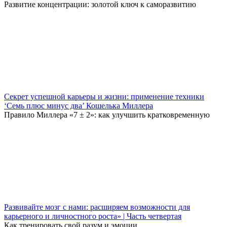
Развитие концентрации: золотой ключ к саморазвитию
Секрет успешной карьеры и жизни: применение техники
‘Семь плюс минус два’ Кошелька Миллера
Правило Миллера «7 ± 2»: как улучшить кратковременную
Развивайте мозг с нами: расширяем возможности для
карьерного и личностного роста» | Часть четвертая
Как тренировать свой разум и эмоции