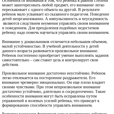
Особенности внимания в том, что ребенка в равной степени
может заинтересовать любой предмет, его внимание легко
перескакивает с одного объекта на другой. В результате
ребенок мало усваивает из сказанного педагогом. Поведение
детей неорганизованно. А импульсивность и неусидчивость
являются следствием неумения управлять своим вниманием
и поведением. Для преодоления подобных недостатков
ребенку надо помочь научиться управлять своим вниманием.
Внимание у дошкольников отличается небольшим объемом,
малой устойчивостью. В учебной деятельности у детей
данного возраста развивается произвольное внимание.
Ребенок постепенно приобретает умение выполнять задания
самостоятельно – сам ставит цель и контролирует свои
действия.
Произвольное внимание достаточно неустойчиво. Ребенок
легко отвлекается на посторонние раздражители. Его
внимание чрезмерно эмоционально. Он еще плохо владеет
своими чувствами. При этом непроизвольное внимание
достаточно устойчиво, длительно и сосредоточенно. Такие
особенности внимания могут быть исправлены путем
упражнений и волевых усилий ребенка, что приведет к
формированию способности управлять вниманием.
Развитие внимания формирует новые внутренние действия.