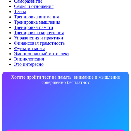
Саморазвитие
Семья и отношения
Тесты
Тренировка внимания
Тренировка мышления
Тренировка памяти
Тренировка скорочтения
Упражнения и практики
Финансовая грамотность
Функции мозга
Эмоциональный интеллект
Энциклопедия
Это интересно
Хотите пройти тест на память, внимание и мышление
совершенно бесплатно?