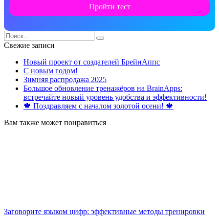
Пройти тест
Search
for:
Свежие записи
Новый проект от создателей БрейнАппс
С новым годом!
Зимняя распродажа 2025
Большое обновление тренажёров на BrainApps:
встречайте новый уровень удобства и эффективности!
🍁 Поздравляем с началом золотой осени! 🍁
Вам также может понравиться
Заговорите языком цифр: эффективные методы тренировки