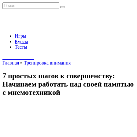
Перейти
Search
к
for:
содержанию
Игры
Курсы
Тесты
Начать занятия
Главная
»
Тренировка внимания
7 простых шагов к совершенству:
Начинаем работать над своей памятью
с мнемотехникой