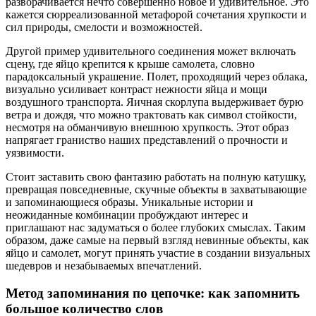
разворачивается нечто совершенно новое и удивительное. Это
кажется сюрреализованной метафорой сочетания хрупкости и
сил природы, смелости и возможностей.
Другой пример удивительного соединения может включать
сцену, где яйцо крепится к крыше самолета, словно
парадоксальный украшение. Полет, проходящий через облака,
визуально усиливает контраст нежности яйца и мощи
воздушного транспорта. Яичная скорлупа выдерживает бурю
ветра и дождя, что можно трактовать как символ стойкости,
несмотря на обманчивую внешнюю хрупкость. Этот образ
напрягает граниство наших представлений о прочности и
уязвимости.
Стоит заставить свою фантазию работать на полную катушку,
превращая повседневные, скучные объекты в захватывающие
и запоминающиеся образы. Уникальные истории и
неожиданные комбинации пробуждают интерес и
приглашают нас задуматься о более глубоких смыслах. Таким
образом, даже самые на первый взгляд невинные объекты, как
яйцо и самолет, могут принять участие в создании визуальных
шедевров и незабываемых впечатлений.
Метод запоминания по цепочке: как запомнить
большое количество слов