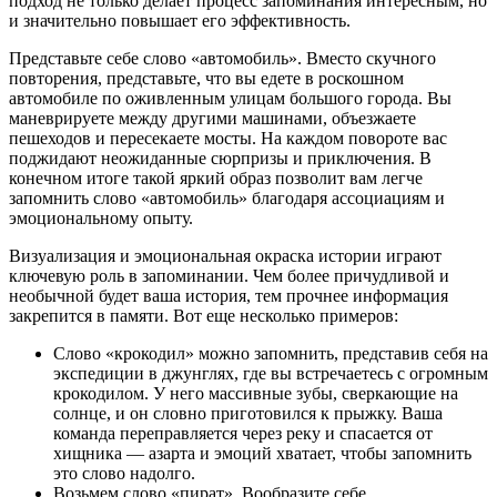
подход не только делает процесс запоминания интересным, но
и значительно повышает его эффективность.
Представьте себе слово «автомобиль». Вместо скучного
повторения, представьте, что вы едете в роскошном
автомобиле по оживленным улицам большого города. Вы
маневрируете между другими машинами, объезжаете
пешеходов и пересекаете мосты. На каждом повороте вас
поджидают неожиданные сюрпризы и приключения. В
конечном итоге такой яркий образ позволит вам легче
запомнить слово «автомобиль» благодаря ассоциациям и
эмоциональному опыту.
Визуализация и эмоциональная окраска истории играют
ключевую роль в запоминании. Чем более причудливой и
необычной будет ваша история, тем прочнее информация
закрепится в памяти. Вот еще несколько примеров:
Слово «крокодил» можно запомнить, представив себя на
экспедиции в джунглях, где вы встречаетесь с огромным
крокодилом. У него массивные зубы, сверкающие на
солнце, и он словно приготовился к прыжку. Ваша
команда переправляется через реку и спасается от
хищника — азарта и эмоций хватает, чтобы запомнить
это слово надолго.
Возьмем слово «пират». Вообразите себе