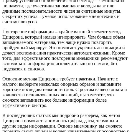
Пример успешного применения этого метода – чемпионаты
по памяти, где участники запоминают колоды карт или
длинные последовательности чисел за считанные минуты.
Секрет их успеха – умелое использование мнемотехник и
системы локусов.
Повторение информации – крайне важный элемент метода
Цицерона, который нельзя игнорировать. Чем больше объем
запоминаемого материала, тем чаще нужно повторять
пройденный маршрут. Это помогает укрепить ассоциации и
делает воспоминания практически автоматическими. Кроме
того, для эффективного повторения мнемоники рекомендуют
вспоминать информацию исключительно по памяти, без
подсказок и списков.
Освоение метода Цицерона требует практики. Начните с
малого: выберите несколько опорных образов и запомните
короткие последовательности слов. С ростом вашего опыта и
количества использованных локаций, вы заметите, что
сможете запоминать все больше информации более
эффективно и быстро.
В последующих статьях мы подробно разберем, как метод
Цицерона помогает запоминать цифры, даты, термины и
другие виды информации. Освоив мнемонику, вы сможете
поразить своих друзей и коллег удивительной способностью к