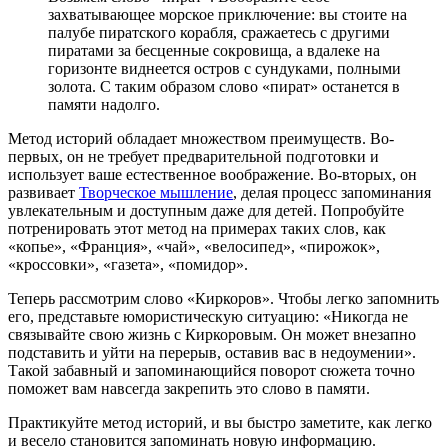
захватывающее морское приключение: вы стоите на
палубе пиратского корабля, сражаетесь с другими
пиратами за бесценные сокровища, а вдалеке на
горизонте виднеется остров с сундуками, полными
золота. С таким образом слово «пират» останется в
памяти надолго.
Метод историй обладает множеством преимуществ. Во-
первых, он не требует предварительной подготовки и
использует ваше естественное воображение. Во-вторых, он
развивает
Творческое мышление
, делая процесс запоминания
увлекательным и доступным даже для детей. Попробуйте
потренировать этот метод на примерах таких слов, как
«копье», «Франция», «чай», «велосипед», «пирожок»,
«кроссовки», «газета», «помидор».
Теперь рассмотрим слово «Киркоров». Чтобы легко запомнить
его, представьте юмористическую ситуацию: «Никогда не
связывайте свою жизнь с Киркоровым. Он может внезапно
подставить и уйти на перерыв, оставив вас в недоумении».
Такой забавный и запоминающийся поворот сюжета точно
поможет вам навсегда закрепить это слово в памяти.
Практикуйте метод историй, и вы быстро заметите, как легко
и весело становится запоминать новую информацию.