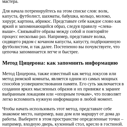
мастера.
Для начала потренируйтесь на этом списке слов: волк,
капуста, футболист, шахматы, бабушка, кольцо, молоко,
хирург, картина, абрикос. Представьте себе каждое слово как
яркий и запоминающийся образ, следуя правилу «слева-
выше». Связывайте образы между собой и повторяйте
процесс несколько раз. Например, представьте волка,
сидящего рядом с кочаном капусты, капусту, подброшенную
футболистом, и так далее. Постепенно вы почувствуете, что
цепочка запоминается легче и быстрее.
Метод Цицерона: как запомнить информацию
Метод Цицерона, также известный как метод локусов или
метод римской комнаты, является одним из самых мощных
способов усовершенствования памяти. Его суть заключается в
создании ярких мысленных образов и их привязке к заранее
выбранным локациям или «опорным точкам», что позволяет
легко вспомнить нужную информацию в любой момент.
Чтобы начать использовать этот метод, представьте себе
знакомое место, например, ваш дом или маршрут от дома до
работы. Выберите в этом пространстве определенные точки –
например, входную дверь, кухонный стол, кресло в гостиной.