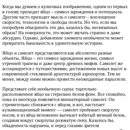
Когда мы думаем о культовых изображениях, одним из первых
в голову приходит яйцо – символ зарождения и потенциала.
Другим часто приходит мысль о самолете – воплощении
скорости, технологии и свободы полета. Но что, если мы
попробуем объединить эти два, казалось бы, несвязанных
образа? На поверхности, это может звучать странно и даже
абсурдно. Однако, добавление элемента необычности может
превратить банальность в удивительную историю.
Яйцо и самолет представляются как абсолютно разные
объекты. Яйцо – это символ зарождения жизни, символ
утренней трапезы и даже центр древних мифов. Самолет же
ассоциируется с путешествиями, достижением новых высот и
современной стеклянной архитектурой аэропортов. Тем не
менее, между ними можно провести неожиданные параллели.
Представьте себе необычную сцена: тщательно
расположенное яйцо на стерильно белом фоне. Все спокойно,
пока из ниоткуда появляется миниатюрный самолет. Он
стремительно сближается с яйцом, и вот, наступает
кульминационный момент — самолет пробивает скорлупу
носом, и из яйца мгновенно вытекает взбитый яичный белок,
создавая вокруг скорлупы розоватую пену. Казалось бы,
обыденность нарушена, и перед глазами зрителя