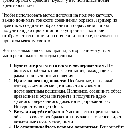
транспортного средства. Вуаля, у вас появилась новая
креативная идея!
Чтобы использовать метод цепочки на полную катушку,
важно понимать тонкости соединения образов. Пример из
практики: соедините образ книги и образ света – и вы
получите идею проекционного устройства, которое
отображает текст книги на стене или потолке, освещая его
при этом мягким светом.
Вот несколько ключевых правил, которые помогут вам
мастерски владеть методом цепочки:
Будьте открыты и готовы к экспериментам:
Не
бойтесь пробовать новые сочетания, выходящие за
рамки привычного мышления.
Идите на неожиданности:
Необычные, на первый
взгляд, сочетания могут привести к ярким и
нестандартным решениям. Например, соедините образ
древесины и образ интернета и получите идею
«умного» деревянного дома, интегрированного с
Интернетом вещей (IoT).
Визуализируйте образы:
Умение четко представлять
образы в своем воображении поможет вам яснее видеть
возможные связи между ними.
Не ограничивайтесь первым вариантом:
Генерируйте