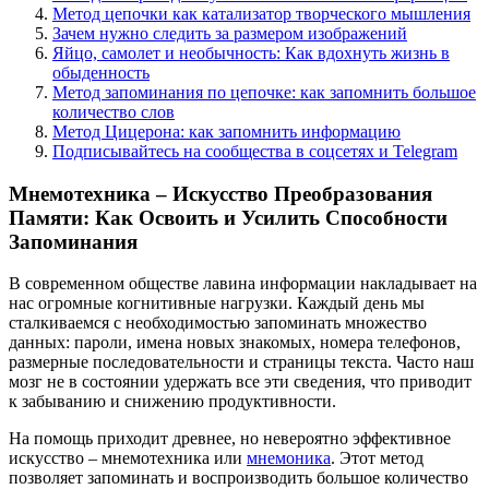
Метод цепочки как катализатор творческого мышления
Зачем нужно следить за размером изображений
Яйцо, самолет и необычность: Как вдохнуть жизнь в
обыденность
Метод запоминания по цепочке: как запомнить большое
количество слов
Метод Цицерона: как запомнить информацию
Подписывайтесь на сообщества в соцсетях и Telegram
Мнемотехника – Искусство Преобразования
Памяти: Как Освоить и Усилить Способности
Запоминания
В современном обществе лавина информации накладывает на
нас огромные когнитивные нагрузки. Каждый день мы
сталкиваемся с необходимостью запоминать множество
данных: пароли, имена новых знакомых, номера телефонов,
размерные последовательности и страницы текста. Часто наш
мозг не в состоянии удержать все эти сведения, что приводит
к забыванию и снижению продуктивности.
На помощь приходит древнее, но невероятно эффективное
искусство – мнемотехника или
мнемоника
. Этот метод
позволяет запоминать и воспроизводить большое количество