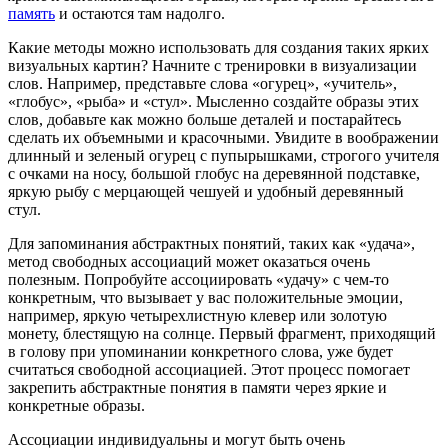
память
и остаются там надолго.
Какие методы можно использовать для создания таких ярких
визуальных картин? Начните с тренировки в визуализации
слов. Например, представьте слова «огурец», «учитель»,
«глобус», «рыба» и «стул». Мысленно создайте образы этих
слов, добавьте как можно больше деталей и постарайтесь
сделать их объемными и красочными. Увидите в воображении
длинный и зеленый огурец с пупырышками, строгого учителя
с очками на носу, большой глобус на деревянной подставке,
яркую рыбу с мерцающей чешуей и удобный деревянный
стул.
Для запоминания абстрактных понятий, таких как «удача»,
метод свободных ассоциаций может оказаться очень
полезным. Попробуйте ассоциировать «удачу» с чем-то
конкретным, что вызывает у вас положительные эмоции,
например, яркую четырехлистную клевер или золотую
монету, блестящую на солнце. Первый фрагмент, приходящий
в голову при упоминании конкретного слова, уже будет
считаться свободной ассоциацией. Этот процесс помогает
закрепить абстрактные понятия в памяти через яркие и
конкретные образы.
Ассоциации индивидуальны и могут быть очень