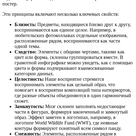
постер.
Эти принципы включают несколько ключевых свойств:
Близость:
Предметы, находящиеся близко друг к другу,
воспринимаются как единое целое. Например, в
любительских фотоколлажах отдельные изображения,
расположенные рядом, воспринимаются как части
одной темы.
Сходство:
Элементы с общими чертами, такими как
цвет или форма, склонны группироваться вместе. В
грамотной инфографике можно увидеть, как с помощью
цвета и формы подчеркивают взаимосвязанные
категории данных.
Целостность:
Наше восприятие стремится
воспринимать элементы как цельный образ, что
помогает в восприятии композиций типа натюрмортов,
где разные объекты объединяются в один гармоничный
сюжет.
Замкнутость:
Мозг склонен заполнять недостающие
части в фигурах, формируя законченный и замкнутый
образ. Эффект заметен в логотипах, например, в
логотипе World Wildlife Fund (WWF), где неявные
контуры формируют понятный всем символ панду.
Смежность:
Элементы, расположенные рядом в