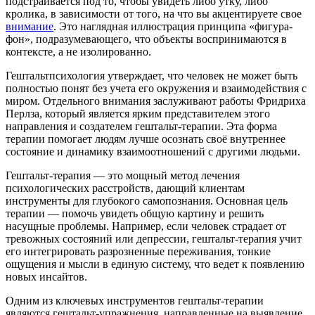
подстраивается под то, чтобы увидеть либо утку, либо
кролика, в зависимости от того, на что вы акцентируете свое
внимание
. Это наглядная иллюстрация принципа «фигура-
фон», подразумевающего, что объекты воспринимаются в
контексте, а не изолированно.
Гештальтпсихология утверждает, что человек не может быть
полностью понят без учета его окружения и взаимодействия с
миром. Отдельного внимания заслуживают работы Фридриха
Перлза, который является ярким представителем этого
направления и создателем гештальт-терапии. Эта форма
терапии помогает людям лучше осознать своё внутреннее
состояние и динамику взаимоотношений с другими людьми.
Гештальт-терапия — это мощный метод лечения
психологических расстройств, дающий клиентам
инструменты для глубокого самопознания. Основная цель
терапии — помочь увидеть общую картину и решить
насущные проблемы. Например, если человек страдает от
тревожных состояний или депрессии, гештальт-терапия учит
его интегрировать разрозненные переживания, тонкие
ощущения и мысли в единую систему, что ведет к появлению
новых инсайтов.
Одним из ключевых инструментов гештальт-терапии
являются гештальт-упражнения, направленные на выявление