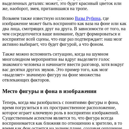
выделенных деталях: может, это будет красивый цветок или
же, наоборот, змея, притаившаяся на тропе.
Возьмем также известную иллюзию
Вазы Рубина
, где
изображение может быть воспринято как ваза на фоне или как
два лица, смотрящих друг на друга. В зависимости от того, на
чем сосредоточится ваше внимание, будет формироваться и
восприятие всей сцены, что еще раз подтверждает: наш мозг
активно выбирает, что будет фигурой, а что фоном.
Также можно вспомнить ситуацию, когда на шумном
многолюдном мероприятии вы вдруг выделяете голос
знакомого человека и начинаете ввести разговор, хотя вокруг
вас десятки других звуков. Это пример того, как мозг
«выделяет» значимую фигуру на фоне множества
отвлекающих факторов.
Место фигуры и фона в изображении
Теперь, когда мы разобрались с понятиями фигуры и фона,
время погрузиться в их пространственное расположение,
которое играет ключевую роль в восприятии изображений.
Существенным аспектом является то, что фигура всегда
воспринимается как ближняя по отношению к зрителю, в то
время как фон остается на заднем плане, создавая ощущение