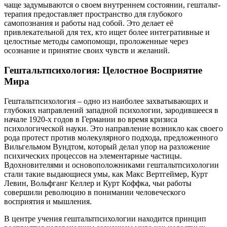
чаще задумываются о своем внутреннем состоянии, гештальт-
терапия предоставляет пространство для глубокого
самопознания и работы над собой. Это делает её
привлекательной для тех, кто ищет более интегративные и
целостные методы самопомощи, проложенные через
осознание и принятие своих чувств и желаний.
Гештальтпсихология: Целостное Восприятие
Мира
Гештальтпсихология – одно из наиболее захватывающих и
глубоких направлений западной психологии, зародившееся в
начале 1920-х годов в Германии во время кризиса
психологической науки. Это направление возникло как своего
рода протест против молекулярного подхода, предложенного
Вильгельмом Вундтом, который делал упор на разложение
психических процессов на элементарные частицы.
Вдохновителями и основоположниками гештальтпсихологии
стали такие выдающиеся умы, как Макс Вертгеймер, Курт
Левин, Вольфганг Келлер и Курт Коффка, чьи работы
совершили революцию в понимании человеческого
восприятия и мышления.
В центре учения гештальтпсихологии находится принцип