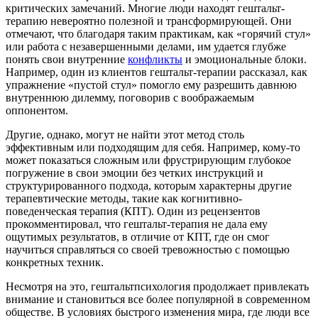
критических замечаний. Многие люди находят гештальт-
терапию невероятно полезной и трансформирующей. Они
отмечают, что благодаря таким практикам, как «горячий стул»
или работа с незавершенными делами, им удается глубже
понять свои внутренние
конфликты
и эмоциональные блоки.
Например, один из клиентов гештальт-терапии рассказал, как
упражнение «пустой стул» помогло ему разрешить давнюю
внутреннюю дилемму, поговорив с воображаемым
оппонентом.
Другие, однако, могут не найти этот метод столь
эффективным или подходящим для себя. Например, кому-то
может показаться сложным или фрустрирующим глубокое
погружение в свои эмоции без четких инструкций и
структурированного подхода, которым характерны другие
терапевтические методы, такие как когнитивно-
поведенческая терапия (КПТ). Один из рецензентов
прокомментировал, что гештальт-терапия не дала ему
ощутимых результатов, в отличие от КПТ, где он смог
научиться справляться со своей тревожностью с помощью
конкретных техник.
Несмотря на это, гештальтпсихология продолжает привлекать
внимание и становиться все более популярной в современном
обществе. В условиях быстрого изменения мира, где люди все