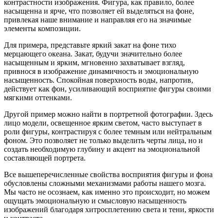
контрастности изображения. Фигура, как правило, более
насыщенна и ярче, что позволяет ей выделяться на фоне,
привлекая наше внимание и направляя его на значимые
элементы композиции.
Для примера, представьте яркий закат на фоне тихо
мерцающего океана. Закат, будучи значительно более
насыщенным и ярким, мгновенно захватывает взгляд,
привнося в изображение динамичность и эмоциональную
насыщенность. Спокойная поверхность воды, напротив,
действует как фон, усиливающий восприятие фигуры своими
мягкими оттенками.
Другой пример можно найти в портретной фотографии. Здесь
лицо модели, освещенное ярким светом, часто выступает в
роли фигуры, контрастируя с более темным или нейтральным
фоном. Это позволяет не только выделить черты лица, но и
создать необходимую глубину и акцент на эмоциональной
составляющей портрета.
Все вышеперечисленные свойства восприятия фигуры и фона
обусловлены сложными механизмами работы нашего мозга.
Мы часто не осознаем, как именно это происходит, но можем
ощущать эмоциональную и смысловую насыщенность
изображений благодаря хитросплетению света и тени, яркости