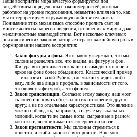
Наше восприятие мира зачастую формируется под
воздействием определенных закономерностей, которые
работают на уровне подсознания, незаметно влияя на то, как
мы интерпретируем окружающую действительность.
Понимание этих механизмов способно пролить свет на
многие аспекты нашего поведения, отношения к миру и даже
межличностные взаимодействия. Вот несколько ключевых
психологических законов, которые играют важнейшую роль в
формировании нашего восприятия:
Закон фигуры и фона.
Этот закон утверждает, что мы
склонны разделять все, что видим, на фигуру и фон.
Фигура воспринимается как нечто самодостаточное и
яркое на фоне более обыденного. Классический пример
— иллюзия с вазой Рубина, где можно увидеть либо
вазу, либо два лица в профиль, в зависимости от того,
что является фигурой, а что фоном.
Закон транспозиции.
Согласно этому закону, наш мозг
склонен оценивать объекты по их отношению друг к
другу, а не по отдельным характеристикам. Это явление
можно наблюдать, например, в случае музыкальных
мелодий, когда те же самые ноты, сыгранные в разном
контексте, воспринимаются совершенно иначе.
Закон прегнантности.
Мы склонны стремиться к
простоте и стабильности в восприятии. Наш мозг