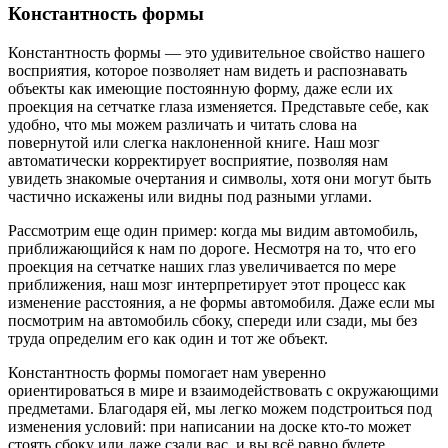
Константность формы
Константность формы — это удивительное свойство нашего
восприятия, которое позволяет нам видеть и распознавать
объекты как имеющие постоянную форму, даже если их
проекция на сетчатке глаза изменяется. Представьте себе, как
удобно, что мы можем различать и читать слова на
повернутой или слегка наклоненной книге. Наш мозг
автоматически корректирует восприятие, позволяя нам
увидеть знакомые очертания и символы, хотя они могут быть
частично искажены или видны под разными углами.
Рассмотрим еще один пример: когда мы видим автомобиль,
приближающийся к нам по дороге. Несмотря на то, что его
проекция на сетчатке наших глаз увеличивается по мере
приближения, наш мозг интерпретирует этот процесс как
изменение расстояния, а не формы автомобиля. Даже если мы
посмотрим на автомобиль сбоку, спереди или сзади, мы без
труда определим его как один и тот же объект.
Константность формы помогает нам уверенно
ориентироваться в мире и взаимодействовать с окружающими
предметами. Благодаря ей, мы легко можем подстроиться под
изменения условий: при написании на доске кто-то может
стоять сбоку или даже сзади вас, и вы всё равно будете