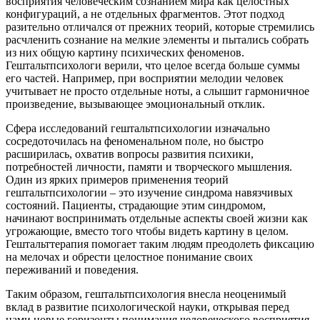
восприятия человеческим сознанием мира как целостных
конфигураций, а не отдельных фрагментов. Этот подход
разительно отличался от прежних теорий, которые стремились
расчленить сознание на мелкие элементы и пытались собрать
из них общую картину психических феноменов.
Гештальтпсихологи верили, что целое всегда больше суммы
его частей. Например, при восприятии мелодии человек
учитывает не просто отдельные ноты, а слышит гармоничное
произведение, вызывающее эмоциональный отклик.
Сфера исследований гештальтпсихологии изначально
сосредоточилась на феноменальном поле, но быстро
расширилась, охватив вопросы развития психики,
потребностей личности, памяти и творческого мышления.
Один из ярких примеров применения теорий
гештальтпсихологии – это изучение синдрома навязчивых
состояний. Пациенты, страдающие этим синдромом,
начинают воспринимать отдельные аспекты своей жизни как
угрожающие, вместо того чтобы видеть картину в целом.
Гештальттерапия помогает таким людям преодолеть фиксацию
на мелочах и обрести целостное понимание своих
переживаний и поведения.
Таким образом, гештальтпсихология внесла неоценимый
вклад в развитие психологической науки, открывая перед
нами новые горизонты понимания человеческого восприятия