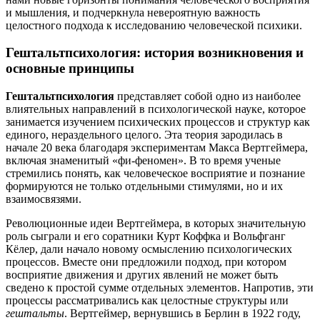
и мышления, и подчеркнула невероятную важность
целостного подхода к исследованию человеческой психики.
Гештальтпсихология: история возникновения и
основные принципы
Гештальтпсихология
представляет собой одно из наиболее
влиятельных направлений в психологической науке, которое
занимается изучением психических процессов и структур как
единого, нераздельного целого. Эта теория зародилась в
начале 20 века благодаря экспериментам Макса Вертгеймера,
включая знаменитый «фи-феномен». В то время ученые
стремились понять, как человеческое восприятие и познание
формируются не только отдельными стимулями, но и их
взаимосвязями.
Революционные идеи Вертгеймера, в которых значительную
роль сыграли и его соратники Курт Коффка и Вольфганг
Кёлер, дали начало новому осмыслению психологических
процессов. Вместе они предложили подход, при котором
восприятие движения и других явлений не может быть
сведено к простой сумме отдельных элементов. Напротив, эти
процессы рассматривались как целостные структуры или
гештальты
. Вертгеймер, вернувшись в Берлин в 1922 году,