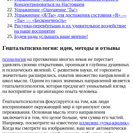
Концентрироваться на Настоящем
Упражнение «Ощущение ‘Ты'»
Упражнение «Я/Ты» для достижения состояния «Я» —
«Ты» — «Бесконечность»
Рисунки-перевёртыши и их удивительное воздействие
на наше восприятие
Будем рады услышать ваше мнение!
Гештальтпсихология: идеи, методы и отзывы
психология
на протяжении многих веков не перестает
удивлять своими открытиями, проникая в глубины душевных
и психических явлений. С развитием науки, её горизонты
значительно расширились, охватив множество направлений и
школ мысли. Одним из таких значимых направлений является
гештальтпсихология, которая предлагает уникальный взгляд
на восприятие и организацию опыта человека.
Гештальтпсихология фокусируется на том, как люди
воспринимают окружающий мир и организуют свои
переживания. Основная мысль этого направления
заключается в том, что целое больше, чем сумма его частей.
Например, посмотрите на известную
иллюзию «утка-кролик»
.
Когда вы смотрите на изображение, ваш мозг автоматически