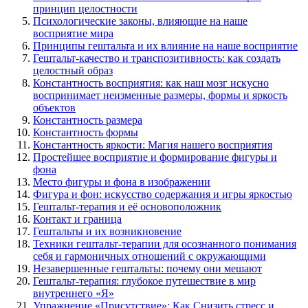
принцип целостности
Психологические законы, влияющие на наше
восприятие мира
Принципы гештальта и их влияние на наше восприятие
Гештальт-качество и транспозитивность: как создать
целостный образ
Константность восприятия: как наш мозг искусно
воспринимает неизменные размеры, формы и яркость
объектов
Константность размера
Константность формы
Константность яркости: Магия нашего восприятия
Простейшее восприятие и формирование фигуры и
фона
Место фигуры и фона в изображении
Фигура и фон: искусство содержания и игры яркостью
Гештальт-терапия и её основоположник
Контакт и граница
Гештальты и их возникновение
Техники гештальт-терапии для осознанного понимания
себя и гармоничных отношений с окружающими
Незавершенные гештальты: почему они мешают
Гештальт-терапия: глубокое путешествие в мир
внутреннего «Я»
Упражнение «Присутствие»: Как Снизить стресс и