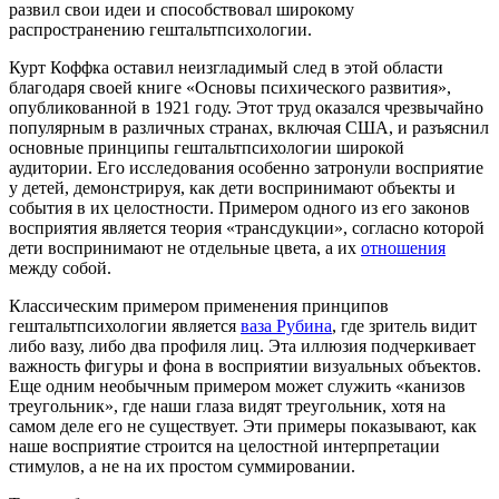
развил свои идеи и способствовал широкому
распространению гештальтпсихологии.
Курт Коффка оставил неизгладимый след в этой области
благодаря своей книге «Основы психического развития»,
опубликованной в 1921 году. Этот труд оказался чрезвычайно
популярным в различных странах, включая США, и разъяснил
основные принципы гештальтпсихологии широкой
аудитории. Его исследования особенно затронули восприятие
у детей, демонстрируя, как дети воспринимают объекты и
события в их целостности. Примером одного из его законов
восприятия является теория «трансдукции», согласно которой
дети воспринимают не отдельные цвета, а их
отношения
между собой.
Классическим примером применения принципов
гештальтпсихологии является
вазa Рубина
, где зритель видит
либо вазу, либо два профиля лиц. Эта иллюзия подчеркивает
важность фигуры и фона в восприятии визуальных объектов.
Еще одним необычным примером может служить «канизов
треугольник», где наши глаза видят треугольник, хотя на
самом деле его не существует. Эти примеры показывают, как
наше восприятие строится на целостной интерпретации
стимулов, а не на их простом суммировании.