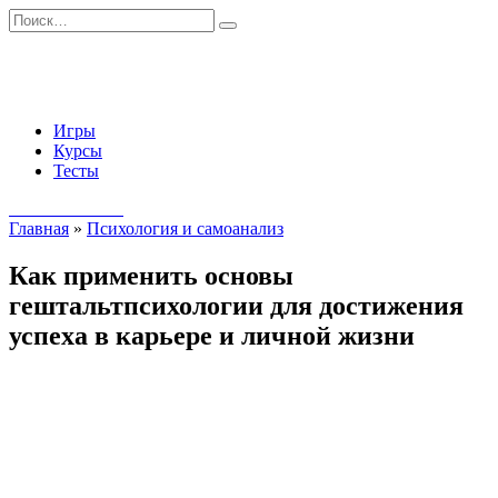
Перейти
Search
к
for:
содержанию
Игры
Курсы
Тесты
Начать занятия
Главная
»
Психология и самоанализ
Как применить основы
гештальтпсихологии для достижения
успеха в карьере и личной жизни