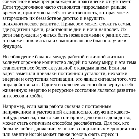
совместное времяпрепровождение практически отсутствует.
Дети трудоголиков часто становятся «взрослыми» раньше
времени, принимая на себя ответственность, которая может
затормозить их беззаботное детство и нарушить
психологическое развитие. Примером может служить семья,
где родители врачи, работающие дни и ночи напролет. Их
дети вынуждены учиться быть независимыми с ранних лет,
что может повлиять на их эмоциональное благополучие в
будущем.
Несоблюдение баланса между работой и личной жизнью
волнует огромное количество людей по всему миру, и эта тема
становится все более актуальной с каждым днем. Если вы
вдруг заметили признаки постоянной усталости, нехватки
энергии и отсутствия мотивации, это явные сигналы того, что
пора действовать. Одним из ключевых способов вернуть себе
жизненную энергию и ресурсное состояние является развитие
интересов и хобби.
Например, если ваша работа связана с постоянным
напряжением и умственной активностью, изучение какого-
нибудь ремесла, такого как гончарное дело или садоводство,
может стать отличным способом расслабиться. Для тех, кто
больше любит движение, участие в спортивных мероприятиях
или занятие йогой может также помочь снять стресс и