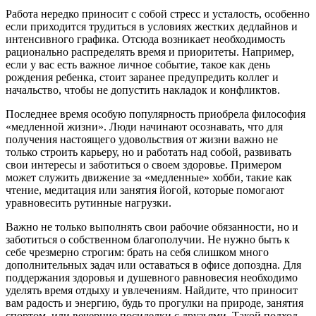
Работа нередко приносит с собой стресс и усталость, особенно
если приходится трудиться в условиях жестких дедлайнов и
интенсивного графика. Отсюда возникает необходимость
рационально распределять время и приоритеты. Например,
если у вас есть важное личное событие, такое как день
рождения ребенка, стоит заранее предупредить коллег и
начальство, чтобы не допустить накладок и конфликтов.
Последнее время особую популярность приобрела философия
«медленной жизни». Люди начинают осознавать, что для
получения настоящего удовольствия от жизни важно не
только строить карьеру, но и работать над собой, развивать
свои интересы и заботиться о своем здоровье. Примером
может служить движение за «медленные» хобби, такие как
чтение, медитация или занятия йогой, которые помогают
уравновесить рутинные нагрузки.
Важно не только выполнять свои рабочие обязанности, но и
заботиться о собственном благополучии. Не нужно быть к
себе чрезмерно строгим: брать на себя слишком много
дополнительных задач или оставаться в офисе допоздна. Для
поддержания здоровья и душевного равновесия необходимо
уделять время отдыху и увлечениям. Найдите, что приносит
вам радость и энергию, будь то прогулки на природе, занятия
спортом, или вечерние посиделки с друзьями. Такой подход