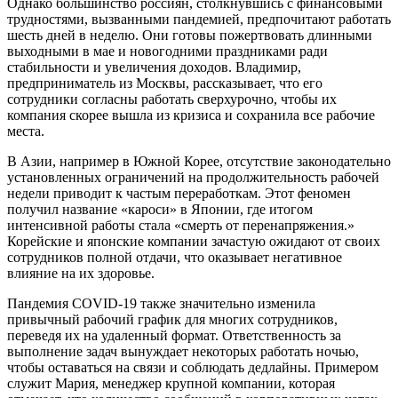
Однако большинство россиян, столкнувшись с финансовыми
трудностями, вызванными пандемией, предпочитают работать
шесть дней в неделю. Они готовы пожертвовать длинными
выходными в мае и новогодними праздниками ради
стабильности и увеличения доходов. Владимир,
предприниматель из Москвы, рассказывает, что его
сотрудники согласны работать сверхурочно, чтобы их
компания скорее вышла из кризиса и сохранила все рабочие
места.
В Азии, например в Южной Корее, отсутствие законодательно
установленных ограничений на продолжительность рабочей
недели приводит к частым переработкам. Этот феномен
получил название «кароси» в Японии, где итогом
интенсивной работы стала «смерть от перенапряжения.»
Корейские и японские компании зачастую ожидают от своих
сотрудников полной отдачи, что оказывает негативное
влияние на их здоровье.
Пандемия COVID-19 также значительно изменила
привычный рабочий график для многих сотрудников,
переведя их на удаленный формат. Ответственность за
выполнение задач вынуждает некоторых работать ночью,
чтобы оставаться на связи и соблюдать дедлайны. Примером
служит Мария, менеджер крупной компании, которая