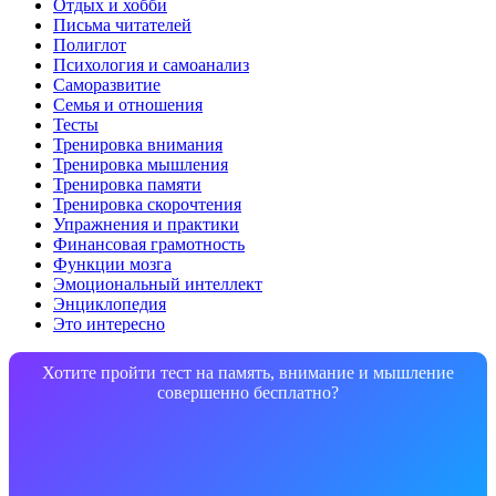
Отдых и хобби
Письма читателей
Полиглот
Психология и самоанализ
Саморазвитие
Семья и отношения
Тесты
Тренировка внимания
Тренировка мышления
Тренировка памяти
Тренировка скорочтения
Упражнения и практики
Финансовая грамотность
Функции мозга
Эмоциональный интеллект
Энциклопедия
Это интересно
Хотите пройти тест на память, внимание и мышление
совершенно бесплатно?