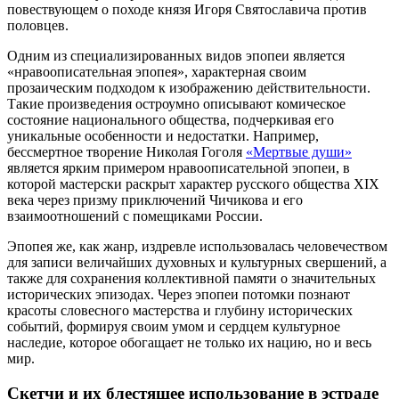
повествующем о походе князя Игоря Святославича против
половцев.
Одним из специализированных видов эпопеи является
«нравоописательная эпопея», характерная своим
прозаическим подходом к изображению действительности.
Такие произведения остроумно описывают комическое
состояние национального общества, подчеркивая его
уникальные особенности и недостатки. Например,
бессмертное творение Николая Гоголя
«Мертвые души»
является ярким примером нравоописательной эпопеи, в
которой мастерски раскрыт характер русского общества XIX
века через призму приключений Чичикова и его
взаимоотношений с помещиками России.
Эпопея же, как жанр, издревле использовалась человечеством
для записи величайших духовных и культурных свершений, а
также для сохранения коллективной памяти о значительных
исторических эпизодах. Через эпопеи потомки познают
красоты словесного мастерства и глубину исторических
событий, формируя своим умом и сердцем культурное
наследие, которое обогащает не только их нацию, но и весь
мир.
Скетчи и их блестящее использование в эстраде