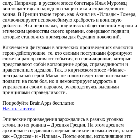
силу. Например, в русском эпосе богатырь Илья Муромец
воплощает идеал народного защитника и справедливого
воина. В Греции такие герои, как Ахилл из «Илиады» Гомера,
символизируют непоколебимую храбрость и воинскую
доблесть. Эти персонажи, подчиняясь общественной морали и
этическим ценностям своего времени, совершают подвиги,
которые становятся примером для будущих поколений.
Ключевыми фигурами в эпических произведениях являются
герои-действующие, те, кто своими поступками формируют
сюжет и разворачивают события, и герои-хорошие, которые
представляют собой воплощение добра, справедливости и
нравственных идеалов. Так, в киргизском эпосе «Манас»
центральный герой Манас не только ведет ослепительные
подвиги на поле боя, но и демонстрирует мудрость в
управлении своим народом, руководствуясь высшими
принципами справедливости.
Попробуйте BrainApps бесплатно
Начать занятия
Эпические произведения зарождались в разных уголках
земли, но их родина – Древняя Греция. На этом древнем
архипелаге создавались первые великие поэмы-песни, такие
как «Одиссея» и «Илиада». Поэты-аоиды, исполнявшие эти