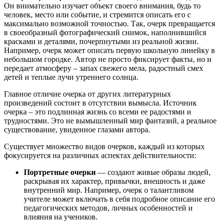
Он внимательно изучает объект своего внимания, будь то
человек, место или событие, и стремится описать его с
максимально возможной точностью. Так, очерк превращается
в своеобразный фотографический снимок, наполнившийся
красками и деталями, почерпнутыми из реальной жизни.
Например, очерк может описать первую школьную линейку в
небольшом городке. Автор не просто фиксирует факты, но и
передает атмосферу – запах свежего мела, радостный смех
детей и теплые лучи утреннего солнца.
Главное отличие очерка от других литературных
произведений состоит в отсутствии вымысла. Источник
очерка – это подлинная жизнь со всеми ее радостями и
трудностями. Это не вымышленный мир фантазий, а реальное
существование, увиденное глазами автора.
Существует множество видов очерков, каждый из которых
фокусируется на различных аспектах действительности:
Портретные очерки
— создают живые образы людей,
раскрывая их характер, привычки, внешность и даже
внутренний мир. Например, очерк о талантливом
учителе может включать в себя подробное описание его
педагогических методов, личных особенностей и
влияния на учеников.