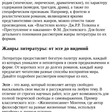
родам (эпические, лирические, драматические), по характеру
содержания (комедия, трагедия, драма), а также по
специфическим признакам. Например, к фэнтези и
реалистическим романам, являющимся яркими
представителями своих жанров, можно отнести такие
произведения, как «Властелин колец» Дж.Р.Р. Толкина и
«Преступление и наказание» Ф.М. Достоевского. Для более
детального понимания рассмотрим жанры литературы по их
формам.
Жанры литературы: от эссе до видений
Литература предоставляет богатую палитру жанров, каждый
из которых уникален и неповторим в своем предназначении и
форме. От коротких эссе до долгих романов, каждый жанр
предлагает читателям разные способы восприятия мира.
Давайте подробнее рассмотрим некоторые из них.
Эссе
– это жанр, который позволяет автору свободно
высказывать свои мысли и рассуждения на любую тему. В
отличие от строгих научных работ, эссе дает возможность для
полной творческой свободы и самовыражения. Пример
классического эссе– «Жизнеописание» Монтеня, где автор
философствует на разные жизненные темы, используя
метафоры и личные истории.