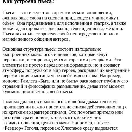
Как устроена пьеса?
Пьеса — это искусство в драматическом воплощении,
оживляющее слова на сцене и придающее им динамику и
объем. Она предназначена для исполнения в театрах, а также
может адаптироваться для радио, телевидения и даже кино.
Пьеса захватывает зрителя своей непосредственностью и
магией живого общения актеров.
Основная структура пьесы состоит из тщательно
выстроенных монологов и диалогов, которые ведут
персонажи, и сопровождается авторскими ремарками. Эти
элементы не просто передают информацию, но и создают
атмосферу, погружают в мир героев, раскрывая их внутренние
переживания и мотивы через действия и слова. Например,
монолог Гамлета «Быть или не быть» раскрывает глубину его
страданий и философских размышлений, делая этот момент
кульминационным для всей пьесы.
Помимо диалогов и монологов, в любом драматическом
произведении важно присутствие списка действующих лиц с
их краткими характеристиками. Это помогает зрителю или
читателю сразу понять, кто есть кто, какие у них
взаимоотношения, цели и задачи. Например, в пьесе
«Ревизор» Гоголя, персонаж Хлестаков сразу выделяется