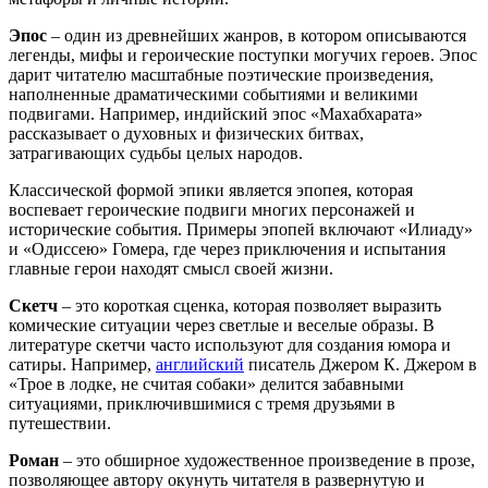
Эпос
– один из древнейших жанров, в котором описываются
легенды, мифы и героические поступки могучих героев. Эпос
дарит читателю масштабные поэтические произведения,
наполненные драматическими событиями и великими
подвигами. Например, индийский эпос «Махабхарата»
рассказывает о духовных и физических битвах,
затрагивающих судьбы целых народов.
Классической формой эпики является эпопея, которая
воспевает героические подвиги многих персонажей и
исторические события. Примеры эпопей включают «Илиаду»
и «Одиссею» Гомера, где через приключения и испытания
главные герои находят смысл своей жизни.
Скетч
– это короткая сценка, которая позволяет выразить
комические ситуации через светлые и веселые образы. В
литературе скетчи часто используют для создания юмора и
сатиры. Например,
английский
писатель Джером К. Джером в
«Трое в лодке, не считая собаки» делится забавными
ситуациями, приключившимися с тремя друзьями в
путешествии.
Роман
– это обширное художественное произведение в прозе,
позволяющее автору окунуть читателя в развернутую и