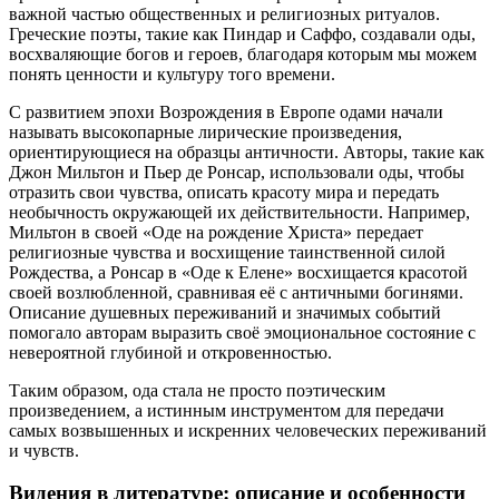
важной частью общественных и религиозных ритуалов.
Греческие поэты, такие как Пиндар и Саффо, создавали оды,
восхваляющие богов и героев, благодаря которым мы можем
понять ценности и культуру того времени.
С развитием эпохи Возрождения в Европе одами начали
называть высокопарные лирические произведения,
ориентирующиеся на образцы античности. Авторы, такие как
Джон Мильтон и Пьер де Ронсар, использовали оды, чтобы
отразить свои чувства, описать красоту мира и передать
необычность окружающей их действительности. Например,
Мильтон в своей «Оде на рождение Христа» передает
религиозные чувства и восхищение таинственной силой
Рождества, а Ронсар в «Оде к Елене» восхищается красотой
своей возлюбленной, сравнивая её с античными богинями.
Описание душевных переживаний и значимых событий
помогало авторам выразить своё эмоциональное состояние с
невероятной глубиной и откровенностью.
Таким образом, ода стала не просто поэтическим
произведением, а истинным инструментом для передачи
самых возвышенных и искренних человеческих переживаний
и чувств.
Видения в литературе: описание и особенности