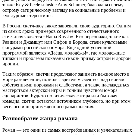
также Key & Peele и Inside Amy Schumer, благодаря своему
острому сатирическому взгляду на социальные проблемы и
культурные стереотипы.
В России скетч-шоу также завоевали свою аудиторию. Одним
из самых ярких примеров современного отечественного
скетч-шоу является «Наша Russia». Его персонажи, такие как
Равшан и Джамшут или Сифон и Борода, стали культовыми
фигурами российского юмора. Еще одной успешной
программой является «Даёшь молодёжь!», где молодежные
типажи и проблемы показаны сквозь призму острой и доброй
иронии.
Таким образом, скетчи продолжают занимать важное место в
мире развлечений, позволяя зрителям смеяться над своими
собственными пороками и слабостями, а также наслаждаться
мастерством актерской игры и тонким чувством юмора
сценаристов. Будь то политическая сатира или бытовая
комедия, скетчи остаются источником глубокого, но при этом
веселого и непринужденного размышления.
Разнообразие жанра романа
Роман — это один из самых востребованных и увлекательных