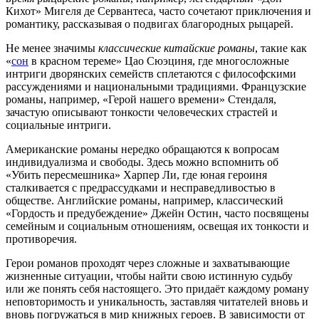
Кихот» Мигеля де Сервантеса, часто сочетают приключения и
романтику, рассказывая о подвигах благородных рыцарей.
Не менее значимы
классические китайские романы
, такие как
«
сон
в красном тереме» Цао Сюэциня, где многосложные
интриги дворянских семейств сплетаются с философскими
рассуждениями и национальными традициями. Французские
романы, например, «Герой нашего времени» Стендаля,
зачастую описывают тонкости человеческих страстей и
социальные интриги.
Американские романы нередко обращаются к вопросам
индивидуализма и свободы. Здесь можно вспомнить об
«Убить пересмешника» Харпер Ли, где юная героиня
сталкивается с предрассудками и несправедливостью в
обществе. Английские романы, например, классический
«Гордость и предубеждение» Джейн Остин, часто посвящены
семейным и социальным отношениям, освещая их тонкости и
противоречия.
Герои романов проходят через сложные и захватывающие
жизненные ситуации, чтобы найти свою истинную судьбу
или же понять себя настоящего. Это придаёт каждому роману
неповторимость и уникальность, заставляя читателей вновь и
вновь погружаться в мир книжных героев. В зависимости от