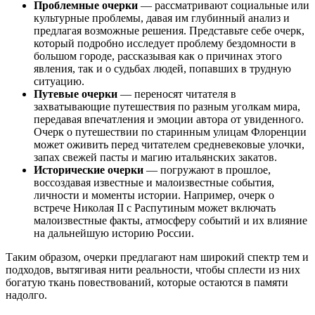
Проблемные очерки
— рассматривают социальные или
культурные проблемы, давая им глубинный анализ и
предлагая возможные решения. Представьте себе очерк,
который подробно исследует проблему бездомности в
большом городе, рассказывая как о причинах этого
явления, так и о судьбах людей, попавших в трудную
ситуацию.
Путевые очерки
— переносят читателя в
захватывающие путешествия по разным уголкам мира,
передавая впечатления и эмоции автора от увиденного.
Очерк о путешествии по старинным улицам Флоренции
может оживить перед читателем средневековые улочки,
запах свежей пасты и магию итальянских закатов.
Исторические очерки
— погружают в прошлое,
воссоздавая известные и малоизвестные события,
личности и моменты истории. Например, очерк о
встрече Николая II с Распутиным может включать
малоизвестные факты, атмосферу событий и их влияние
на дальнейшую историю России.
Таким образом, очерки предлагают нам широкий спектр тем и
подходов, вытягивая нити реальности, чтобы сплести из них
богатую ткань повествований, которые остаются в памяти
надолго.