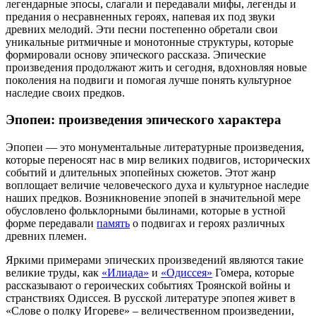
легендарные эпосы, слагали и передавали мифы, легенды и
предания о несравненных героях, напевая их под звуки
древних мелодий. Эти песни постепенно обретали свои
уникальные ритмичные и монотонные структуры, которые
формировали основу эпического рассказа. Эпические
произведения продолжают жить и сегодня, вдохновляя новые
поколения на подвиги и помогая лучше понять культурное
наследие своих предков.
Эпопеи: произведения эпического характера
Эпопеи — это монументальные литературные произведения,
которые переносят нас в мир великих подвигов, исторических
событий и длительных эпопейных сюжетов. Этот жанр
воплощает величие человеческого духа и культурное наследие
наших предков. Возникновение эпопей в значительной мере
обусловлено фольклорными былинами, которые в устной
форме передавали
память
о подвигах и героях различных
древних племен.
Яркими примерами эпических произведений являются такие
великие труды, как
«Илиада»
и
«Одиссея»
Гомера, которые
рассказывают о героических событиях Троянской войны и
странствиях Одиссея. В русской литературе эпопея живет в
«Слове о полку Игореве» – величественном произведении,