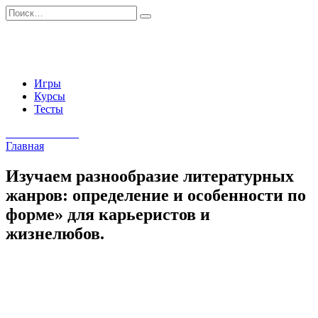
Перейти
Search
к
for:
содержанию
Игры
Курсы
Тесты
Начать занятия
Главная
Изучаем разнообразие литературных
жанров: определение и особенности по
форме» для карьеристов и
жизнелюбов.