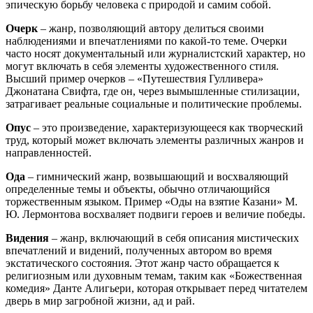
эпическую борьбу человека с природой и самим собой.
Очерк
– жанр, позволяющий автору делиться своими
наблюдениями и впечатлениями по какой-то теме. Очерки
часто носят документальный или журналистский характер, но
могут включать в себя элементы художественного стиля.
Высший пример очерков – «Путешествия Гулливера»
Джонатана Свифта, где он, через вымышленные стилизации,
затрагивает реальные социальные и политические проблемы.
Опус
– это произведение, характеризующееся как творческий
труд, который может включать элементы различных жанров и
направленностей.
Ода
– гимнический жанр, возвышающий и восхваляющий
определенные темы и объекты, обычно отличающийся
торжественным языком. Пример «Оды на взятие Казани» М.
Ю. Лермонтова восхваляет подвиги героев и величие победы.
Видения
– жанр, включающий в себя описания мистических
впечатлений и видений, полученных автором во время
экстатического состояния. Этот жанр часто обращается к
религиозным или духовным темам, таким как «Божественная
комедия» Данте Алигьери, которая открывает перед читателем
дверь в мир загробной жизни, ад и рай.