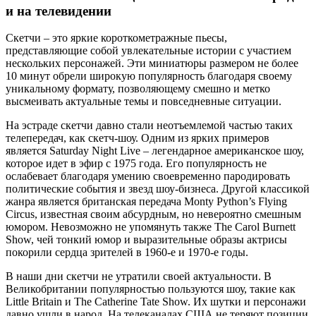
и на телевидении
Скетчи – это яркие короткометражные пьесы,
представляющие собой увлекательные истории с участием
нескольких персонажей. Эти миниатюры размером не более
10 минут обрели широкую популярность благодаря своему
уникальному формату, позволяющему смешно и метко
высмеивать актуальные темы и повседневные ситуации.
На эстраде скетчи давно стали неотъемлемой частью таких
телепередач, как скетч-шоу. Одним из ярких примеров
является Saturday Night Live – легендарное американское шоу,
которое идет в эфир с 1975 года. Его популярность не
ослабевает благодаря умению своевременно пародировать
политические события и звезд шоу-бизнеса. Другой классикой
жанра является британская передача Monty Python’s Flying
Circus, известная своим абсурдным, но невероятно смешным
юмором. Невозможно не упомянуть также The Carol Burnett
Show, чей тонкий юмор и выразительные образы актрисы
покорили сердца зрителей в 1960-е и 1970-е годы.
В наши дни скетчи не утратили своей актуальности. В
Великобритании популярностью пользуются шоу, такие как
Little Britain и The Catherine Tate Show. Их шутки и персонажи
давно ушли в народ. На телеканалах США не теряют позиции