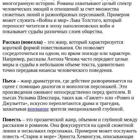
многогранную историю. Романы охватывают целый спектр
человеческих эмоций и отношений за счет множества
сюжетных линий и разнообразных персонажей. Примером
может служить «Война и мир» Льва Толстого, который
переносит читателя в эпоху наполеоновских войн и
показывает судьбы различных слоев общества.
Рассказ (новелла)
– это жанр, который характеризуется
короткой формой повествования. Он позволяет
сосредоточиться на одном, но ярком эпизоде или характере.
Например, рассказы Антона Чехова часто передают целые
миры и судьбы в небольшом объеме текста, удивительно
точно передавая нюансы человеческого поведения.
Пьеса
– жанр драматургии, где действие разворачивается на
сцене с помощью диалогов и монологов персонажей. Эти
произведения оживают непосредственно перед зрителем. В
пьесах Уильяма Шекспира, таких как «Гамлет» или «Ромео и
Джульетта», искусно переплетаются драма и трагедия,
захватывая
внимание
зрителя эмоциональной глубиной.
Повесть
– это прозаический жанр, объемом и глубиной между
рассказом и романом. Она фокусируется на одной сюжетной
линии и нескольких персонажах. Примером может послужить
повесть «Старик и море» Эрнеста Хемингуэя, описывающая