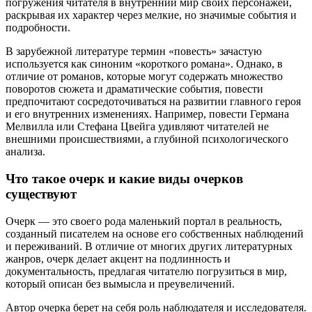
погружения читателя в внутренний мир своих персонажей,
раскрывая их характер через мелкие, но значимые события и
подробности.
В зарубежной литературе термин «повесть» зачастую
используется как синоним «короткого романа». Однако, в
отличие от романов, которые могут содержать множество
поворотов сюжета и драматические события, повести
предпочитают сосредоточиваться на развитии главного героя
и его внутренних изменениях. Например, повести Германа
Мелвилла или Стефана Цвейга удивляют читателей не
внешними происшествиями, а глубиной психологического
анализа.
Что такое очерк и какие виды очерков
существуют
Очерк — это своего рода маленький портал в реальность,
созданный писателем на основе его собственных наблюдений
и переживаний. В отличие от многих других литературных
жанров, очерк делает акцент на подлинность и
документальность, предлагая читателю погрузиться в мир,
который описан без вымысла и преувеличений.
Автор очерка берет на себя роль наблюдателя и исследователя.