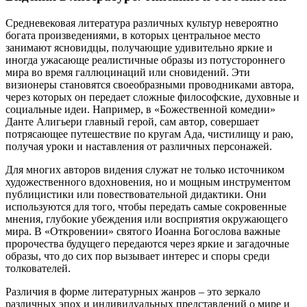
Средневековая литература различных культур невероятно
богата произведениями, в которых центральное место
занимают ясновидцы, получающие удивительно яркие и
иногда ужасающе реалистичные образы из потустороннего
мира во время галлюцинаций или сновидений. Эти
визионеры становятся своеобразными проводниками автора,
через которых он передает сложные философские, духовные и
социальные идеи. Например, в «Божественной комедии»
Данте Алигьери главный герой, сам автор, совершает
потрясающее путешествие по кругам Ада, чистилищу и раю,
получая уроки и наставления от различных персонажей.
Для многих авторов видения служат не только источником
художественного вдохновения, но и мощным инструментом
публицистики или повествовательной дидактики. Они
используются для того, чтобы передать самые сокровенные
мнения, глубокие убеждения или восприятия окружающего
мира. В «Откровении» святого Иоанна Богослова важные
пророчества будущего передаются через яркие и загадочные
образы, что до сих пор вызывает интерес и споры среди
толкователей.
Различия в форме литературных жанров – это зеркало
различных эпох и индивидуальных представлений о мире и