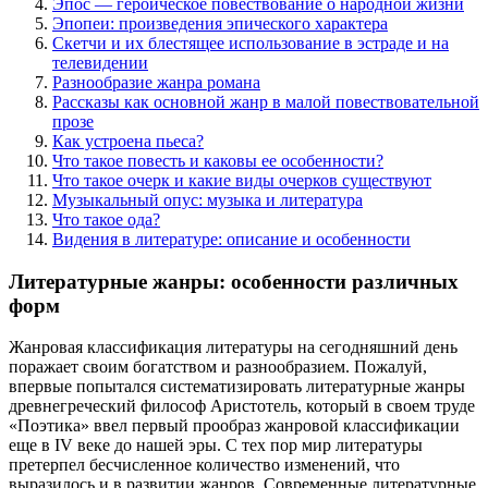
Эпос — героическое повествование о народной жизни
Эпопеи: произведения эпического характера
Скетчи и их блестящее использование в эстраде и на
телевидении
Разнообразие жанра романа
Рассказы как основной жанр в малой повествовательной
прозе
Как устроена пьеса?
Что такое повесть и каковы ее особенности?
Что такое очерк и какие виды очерков существуют
Музыкальный опус: музыка и литература
Что такое ода?
Видения в литературе: описание и особенности
Литературные жанры: особенности различных
форм
Жанровая классификация литературы на сегодняшний день
поражает своим богатством и разнообразием. Пожалуй,
впервые попытался систематизировать литературные жанры
древнегреческий философ Аристотель, который в своем труде
«Поэтика» ввел первый прообраз жанровой классификации
еще в IV веке до нашей эры. С тех пор мир литературы
претерпел бесчисленное количество изменений, что
выразилось и в развитии жанров. Современные литературные