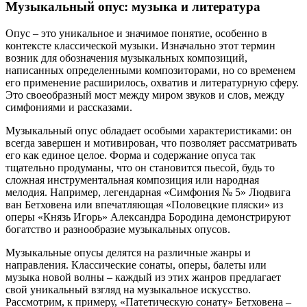
Музыкальный опус: музыка и литература
Опус – это уникальное и значимое понятие, особенно в
контексте классической музыки. Изначально этот термин
возник для обозначения музыкальных композиций,
написанных определенными композиторами, но со временем
его применение расширилось, охватив и литературную сферу.
Это своеобразный мост между миром звуков и слов, между
симфониями и рассказами.
Музыкальный опус обладает особыми характеристиками: он
всегда завершен и мотивирован, что позволяет рассматривать
его как единое целое. Форма и содержание опуса так
тщательно продуманы, что он становится пьесой, будь то
сложная инструментальная композиция или народная
мелодия. Например, легендарная «Симфония № 5» Людвига
ван Бетховена или впечатляющая «Половецкие пляски» из
оперы «Князь Игорь» Александра Бородина демонстрируют
богатство и разнообразие музыкальных опусов.
Музыкальные опусы делятся на различные жанры и
направления. Классические сонаты, оперы, балеты или
музыка новой волны – каждый из этих жанров предлагает
свой уникальный взгляд на музыкальное искусство.
Рассмотрим, к примеру, «Патетическую сонату» Бетховена –