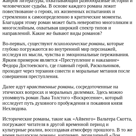
жанров литературы, охватывающий разнообразные истории и
человеческие судьбы. В основе каждого романа лежит
повествование о героях, их жизненных испытаниях и
стремлении к самоопределению в критические моменты.
Благодаря этому роман может быть невероятно многоликим и
многослойным, охватывая широкий спектр типов и
направлений. Какие же бывают виды романов?
Во-первых, существуют
психологические романы
, которые
глубоко погружаются во внутренний мир персонажей,
исследуя их мысли, чувства и эмоциональные переживания.
Ярким примером является «Преступление и наказание»
Федора Достоевского, где главный герой, Раскольников,
проходит через терзания совести и моральные метания после
совершения преступления.
Далее идут
нравственные романы
, сосредоточенные на
этических вопросах и моральных дилеммах. Здесь можно
упомянуть роман Льва Толстого «Воскресение», который
исследует путь духовного пробуждения и покаяния князя
Нехлюдова.
Исторические романы, такие как «Айвенго» Вальтера Скотта,
погружают читателя в другой временной период и
культурные реалии, воссоздавая атмосферу прошлого. В то же
время рыцарские романы, например, легендарный «Дон