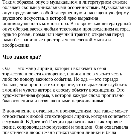
Таким образом, опус в музыкальном и литературном смысле
обладает своими уникальными особенностями. Музыкальный
опус представляет собой завершенную и насыщенную форму
звукового искусства, в которой ярко выражена
индивидуальность композитора. В то время как литературный
опус оборачивается любым текстовым произведением автора,
будь то роман, поэма или научный трактат, открывая перед
нами безграничные просторы человеческой мысли и
воображения.
Что такое ода?
Ода — это жанр лирики, который включает в себя
торжественное стихотворение, написанное в чью-то честь
либо по поводу важного события. Но ода — это гораздо
больше, чем просто стихотворение; это выражение глубоких
эмоций и чувств автора к своему объекту восхищения. Это
художественная форма, в которой каждое слово пропитано
благоговением и возвышенными переживаниями.
В дополнение к отдельным произведениям, ода также может
относиться к любой стихотворной лирике, которая сочетается
с музыкой. В Древней Греции ода начиналась как хоровое
пение, сопровождаемое музыкой и танцами. Она охватывала
практически любой жанр стихотворной лирики и была