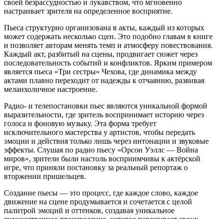
своей безрассудностью и лукавством, что мгновенно
настраивает зрителя на определенное восприятие.
Пьеса структурно организована в акты, каждый из которых
может содержать несколько сцен. Это подобно главам в книге
и позволяет авторам менять темп и атмосферу повествования.
Каждый акт, разбитый на сцены, продвигает сюжет через
последовательность событий и конфликтов. Ярким примером
является пьеса «Три сестры» Чехова, где динамика между
актами плавно переходит от надежды к отчаянию, развивая
меланхоличное настроение.
Радио- и телепостановки пьес являются уникальной формой
выразительности, где зритель воспринимает историю через
голоса и фоновую музыку. Эта форма требует
исключительного мастерства у артистов, чтобы передать
эмоции и действия только лишь через интонации и звуковые
эффекты. Слушая по радио пьесу «Орсон Уэллс — Война
миров», зрители были настоль восприимчивы к актёрской
игре, что приняли постановку за реальный репортаж о
вторжении пришельцев.
Создание пьесы — это процесс, где каждое слово, каждое
движение на сцене продумывается и сочетается с целой
палитрой эмоций и оттенков, создавая уникальное