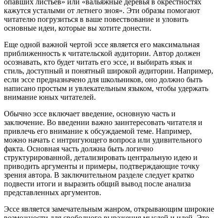
опавших листьев» или «вальяжные деревья в окрестностях
кажутся усталыми от летнего зноя». Эти образы помогают
читателю погрузиться в ваше повествование и уловить
основные идеи, которые вы хотите донести.
Еще одной важной чертой эссе является его максимальная
приближенность к читательской аудитории. Автор должен
осознавать, кто будет читать его эссе, и выбирать язык и
стиль, доступный и понятный широкой аудитории. Например,
если эссе предназначено для школьников, оно должно быть
написано простым и увлекательным языком, чтобы удержать
внимание юных читателей.
Обычно эссе включает введение, основную часть и
заключение. Во введении важно заинтересовать читателя и
привлечь его внимание к обсуждаемой теме. Например,
можно начать с интригующего вопроса или удивительного
факта. Основная часть должна быть логично
структурированной, детализировать центральную идею и
приводить аргументы и примеры, подтверждающие точку
зрения автора. В заключительном разделе следует кратко
подвести итоги и выразить общий вывод после анализа
представленных аргументов.
Эссе является замечательным жанром, открывающим широкие
возможности для свободного выражения мыслей и идей. Это