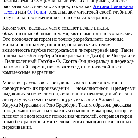
незабываемый эмоциональный отклик. Например, многие
рассказы классических авторов, таких как
Антона Павловича
Чехова
или
О. Генри
, захватывают читателей своей глубиной
и сутью на протяжении всего нескольких страниц.
Кроме того, рассказы часто создают целые циклы,
объединенные общими темами, мотивами или персонажами.
Это позволяет авторам не только разрабатывать сложные
миры и персонажей, но и предоставлять читателям
возможность глубже погружаться в литературный мир. Такие
циклы, как «Кентерберийские рассказы» Джеффри Чосера или
«Великолепный Гэтсби» Ф. Скотта Фицджеральда в переводе
на короткий формат, позволяют создать многослойные и
комплексные нарративы.
Мастеров рассказов зачастую называют новеллистами, а
совокупность их произведений — новеллистикой. Примерами
выдающихся новеллистов, оставивших неизгладимый след в
литературе, служат такие фигуры, как Эдгар Аллан По,
Харука Мураками и Рэю Бредбери. Таким образом, рассказы
продолжают оставаться важным и мощным жанром, который
пленяет и вдохновляет поколения читателей, открывая перед
ними безграничный мир человеческих эмоций и жизненных
переживаний.