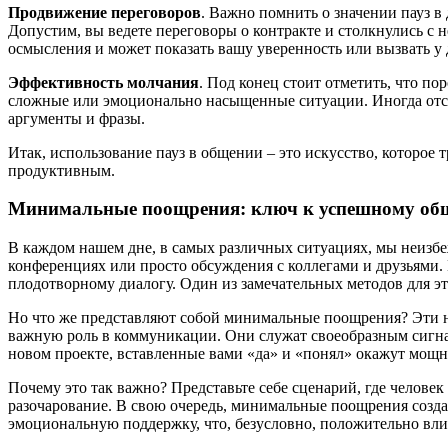
Продвижение переговоров
. Важно помнить о значении пауз в
Допустим, вы ведете переговоры о контракте и столкнулись с 
осмысления и может показать вашу уверенность или вызвать у
Эффективность молчания
. Под конец стоит отметить, что п
сложные или эмоционально насыщенные ситуации. Иногда отсут
аргументы и фразы.
Итак, использование пауз в общении – это искусство, которое
продуктивным.
Минимальные поощрения: ключ к успешному о
В каждом нашем дне, в самых различных ситуациях, мы неизбе
конференциях или просто обсуждения с коллегами и друзьями. 
плодотворному диалогу. Один из замечательных методов для 
Но что же представляют собой минимальные поощрения? Эти неб
важную роль в коммуникации. Они служат своеобразным сигнало
новом проекте, вставленные вами «да» и «понял» окажут мощн
Почему это так важно? Представьте себе сценарий, где челове
разочарование. В свою очередь, минимальные поощрения созд
эмоциональную поддержку, что, безусловно, положительно вли