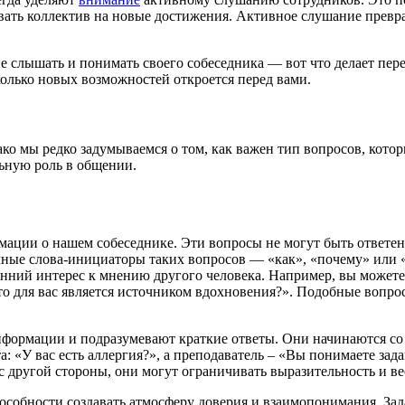
вать коллектив на новые достижения. Активное слушание превр
ие слышать и понимать своего собеседника — вот что делает п
олько новых возможностей откроется перед вами.
о мы редко задумываемся о том, как важен тип вопросов, котор
ьную роль в общении.
ции о нашем собеседнике. Эти вопросы не могут быть ответены
ные слова-инициаторы таких вопросов — «как», «почему» или «
нний интерес к мнению другого человека. Например, вы можете 
о для вас является источником вдохновения?». Подобные вопрос
ормации и подразумевают краткие ответы. Они начинаются со с
: «У вас есть аллергия?», а преподаватель – «Вы понимаете за
 другой стороны, они могут ограничивать выразительность и вес
особности создавать атмосферу доверия и взаимопонимания. Зад