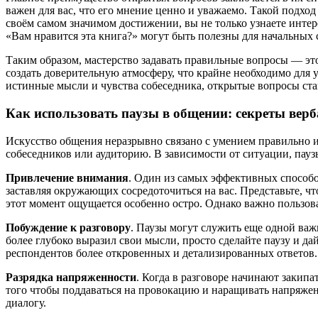
важен для вас, что его мнение ценно и уважаемо. Такой подх
своём самом значимом достижении, вы не только узнаете интер
«Вам нравится эта книга?» могут быть полезны для начальных 
Таким образом, мастерство задавать правильные вопросы — э
создать доверительную атмосферу, что крайне необходимо для
истинные мысли и чувства собеседника, открытые вопросы с
Как использовать паузы в общении: секреты верб
Искусство общения неразрывно связано с умением правильно 
собеседников или аудиторию. В зависимости от ситуации, пауз
Привлечение внимания
. Один из самых эффективных способов
заставляя окружающих сосредоточиться на вас. Представьте, ч
этот момент ощущается особенно остро. Однако важно пользова
Побуждение к разговору
. Паузы могут служить еще одной ва
более глубоко выразил свои мысли, просто сделайте паузу и д
респондентов более откровенных и детализированных ответов.
Разрядка напряженности
. Когда в разговоре начинают закипа
того чтобы поддаваться на провокацию и наращивать напряжени
диалогу.