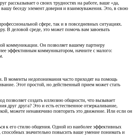
 рассказывает о своих трудностях на работе, ваше «да,
вашу беседу элемент доверия и взаимоуважения. Это, в свою
офессиональной сфере, так и в повседневных ситуациях.
у. В деловой среде, это может помочь вам завоевать
ной коммуникации. Он позволяет вашему партнеру
олее эффективным коммуникатором, начните с малого:
м.
и. В моменты недопонимания часто приходят на помощь
ивание. Этот простой, но действенный прием может стать
ход позволяет создать иллюзию общности, что вызывает
я друг друга? Это и есть естественное отзеркаливание,
кой, можете ненавязчиво повторить это движение. Или если он
ся к его стилю общения. Одной из наиболее эффективных
, способных значительно повысить ваше умение понимать и