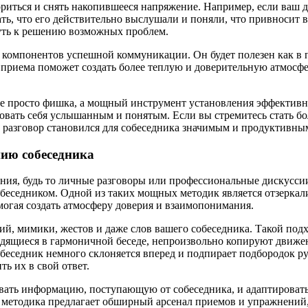
ься и снять накопившееся напряжение. Например, если ваш друг
ь, что его действительно выслушали и поняли, что привносит в 
путь к решению возможных проблем.
омпонентов успешной коммуникации. Он будет полезен как в пр
приема поможет создать более теплую и доверительную атмосфер
не просто фишка, а мощный инструмент установления эффектив
вовать себя услышанным и понятым. Если вы стремитесь стать б
 разговор становился для собеседника значимым и продуктивны
ию собеседника
ния, будь то личные разговоры или профессиональные дискусси
обеседником. Одной из таких мощных методик является отзеркал
огая создать атмосферу доверия и взаимопонимания.
ий, мимики, жестов и даже слов вашего собеседника. Такой под
одящиеся в гармоничной беседе, непроизвольно копируют движени
беседник немного склоняется вперед и подпирает подбородок ру
ь их в свой ответ.
вать информацию, поступающую от собеседника, и адаптировать
 методика предлагает обширный арсенал приемов и упражнений