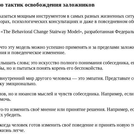
ью тактик освобождения заложников
оказаться мощным инструментом в самых разных жизненных сит
ворах, психологических консультациях и даже в повседневном о
«The Behavioral Change Stairway Model», разработанная Федера
 что эту модель можно успешно применять и за пределами залож
ния и поведенческое изменение.
 слышать слова; это искусство полного понимания собеседника, е
ы, но и пытаться понять корень его беспокойства.
 внутренний мир другого человека — это эмпатия. Представьте с
жку эмоционально.
слов, но и нюансов мыслей и чувств собеседника. Например, е
омочь.
ого-то изменить своё мнение или принятие решения. Например, е
х убедить.
, когда человек готов изменить своё поведение и принять новую 
жизнь легче.