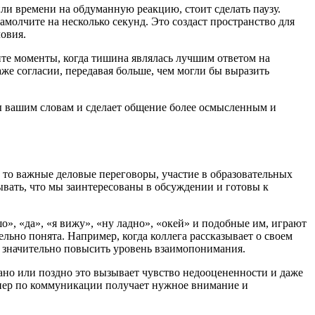
ли времени на обдуманную реакцию, стоит сделать паузу.
амолчите на несколько секунд. Это создаст пространство для
овия.
ите моменты, когда тишина являлась лучшим ответом на
е согласии, передавая больше, чем могли бы выразить
лы вашим словам и сделает общение более осмысленным и
 то важные деловые переговоры, участие в образовательных
ывать, что мы заинтересованы в обсуждении и готовы к
», «да», «я вижу», «ну ладно», «окей» и подобные им, играют
льно понята. Например, когда коллега рассказывает о своем
т значительно повысить уровень взаимопонимания.
Рано или поздно это вызывает чувство недооцененности и даже
тнер по коммуникации получает нужное внимание и