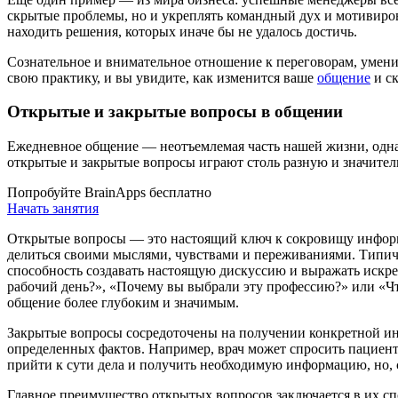
скрытые проблемы, но и укреплять командный дух и мотивиро
находить решения, которых иначе бы не удалось достичь.
Сознательное и внимательное отношение к переговорам, умен
свою практику, и вы увидите, как изменится ваше
общение
и ск
Открытые и закрытые вопросы в общении
Ежедневное общение — неотъемлемая часть нашей жизни, однак
открытые и закрытые вопросы играют столь разную и значител
Попробуйте BrainApps бесплатно
Начать занятия
Открытые вопросы — это настоящий ключ к сокровищу информа
делиться своими мыслями, чувствами и переживаниями. Типич
способность создавать настоящую дискуссию и выражать искре
рабочий день?», «Почему вы выбрали эту профессию?» или «Чт
общение более глубоким и значимым.
Закрытые вопросы сосредоточены на получении конкретной инф
определенных фактов. Например, врач может спросить пациента
прийти к сути дела и получить необходимую информацию, но, с
Главное преимущество открытых вопросов заключается в их сп