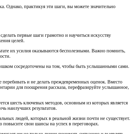
нка. Однако, практикуя эти шаги, вы можете значительно
 сделать первые шаги грамотно и научиться искусству
ения целей.
льтате их усилия оказываются бесполезными. Важно помнить,
ости.
лишком сосредоточены на том, чтобы быть услышанными сами.
е перебивать и не делать преждевременных оценок. Вместо
ентарии для поощрения рассказа, перефразируйте услышанное,
ется шесть ключевых методов, основным из которых является
ичь наилучших результатов.
альных людей, которых в реальной жизни почти не существует.
 повысите свои шансы на успех в переговорах.
могает им не только лучше понимать ситуацию и выявлять