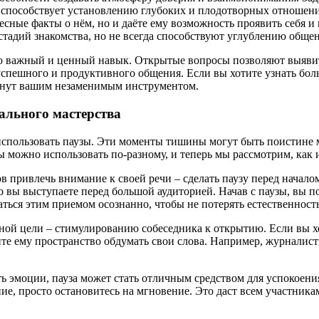
од способствует установлению глубоких и плодотворных отношен
есные факты о нём, но и даёте ему возможность проявить себя и
стадий знакомства, но не всегда способствуют углублению общен
то важный и ценный навык. Открытые вопросы позволяют выявит
 успешного и продуктивного общения. Если вы хотите узнать бо
танут вашим незаменимым инструментом.
ального мастерства
использовать паузы. Эти моменты тишины могут быть поистине
ы можно использовать по-разному, и теперь мы рассмотрим, как 
 привлечь внимание к своей речи – сделать паузу перед началом 
то вы выступаете перед большой аудиторией. Начав с паузы, вы 
ться этим приемом осознанно, чтобы не потерять естественность 
жной цели – стимулированию собеседника к открытию. Если вы 
айте ему пространство обдумать свои слова. Например, журналис
ть эмоции, пауза может стать отличным средством для успокоения
е, просто остановитесь на мгновение. Это даст всем участника