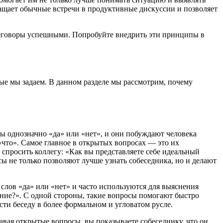
ащает обычные встречи в продуктивные дискуссии и позволяет
ереговоры успешными. Попробуйте внедрить эти принципы в
ые мы задаем. В данном разделе мы рассмотрим, почему
 однозначно «да» или «нет», и они побуждают человека
что». Самое главное в открытых вопросах — это их
спросить коллегу: «Как вы представляете себе идеальный
ы не только позволяют лучше узнать собеседника, но и делают
лов «да» или «нет» и часто используются для выяснения
дание?». С одной стороны, такие вопросы помогают быстро
ти беседу в более формальном и угловатом русле.
авая открытые вопросы, вы показываете собеседнику, что он