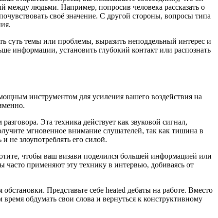
ий между людьми. Например, попросив человека рассказать о
 почувствовать своё значение. С другой стороны, вопросы типа
ия.
ь суть темы или проблемы, выразить неподдельный интерес и
льше информации, установить глубокий контакт или распознать
 мощным инструментом для усиления вашего воздействия на
именно.
разговора. Эта техника действует как звуковой сигнал,
получите мгновенное внимание слушателей, так как тишина в
и не злоупотреблять его силой.
хотите, чтобы ваш визави поделился большей информацией или
ты часто применяют эту технику в интервью, добиваясь от
 обстановки. Представьте себе heated дебаты на работе. Вместо
м время обдумать свои слова и вернуться к конструктивному