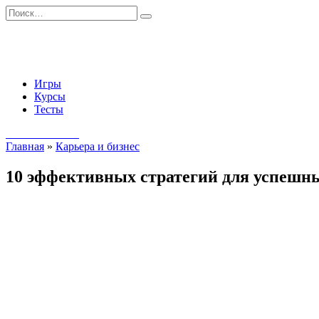
Перейти
Search
к
for:
содержанию
Игры
Курсы
Тесты
Начать занятия
Главная
»
Карьера и бизнес
10 эффективных стратегий для успешны