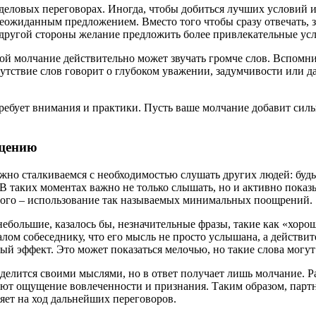
 деловых переговорах. Иногда, чтобы добиться лучших условий и
неожиданным предложением. Вместо того чтобы сразу отвечать, з
 другой стороны желание предложить более привлекательные усл
орой молчание действительно может звучать громче слов. Вспомн
ствие слов говорит о глубоком уважении, задумчивости или даж
 требует внимания и практики. Пусть ваше молчание добавит си
бщению
жно сталкиваемся с необходимостью слушать других людей: будь
В таких моментах важно не только слышать, но и активно показ
этого – использование так называемых минимальных поощрений.
ольшие, казалось бы, незначительные фразы, такие как «хорошо
м собеседнику, что его мысль не просто услышана, а действите
ый эффект. Это может показаться мелочью, но такие слова могу
к делится своими мыслями, но в ответ получает лишь молчание. 
ают ощущение вовлеченности и признания. Таким образом, пар
яет на ход дальнейших переговоров.