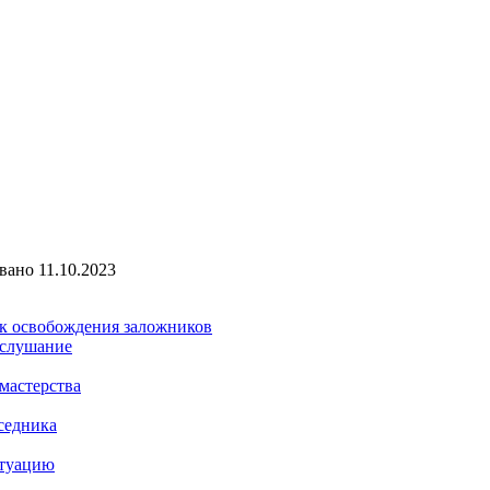
вано
11.10.2023
ик освобождения заложников
 слушание
мастерства
седника
итуацию