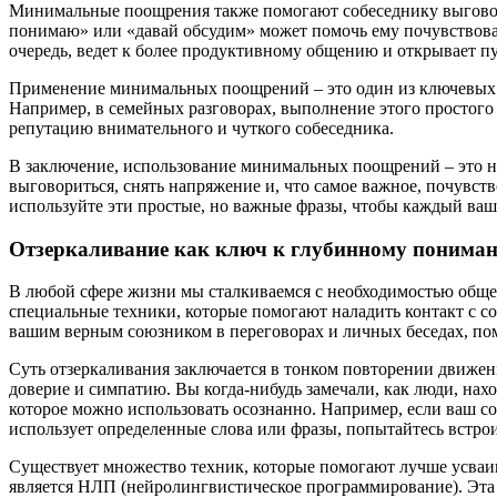
Минимальные поощрения также помогают собеседнику выговорит
понимаю» или «давай обсудим» может помочь ему почувствоват
очередь, ведет к более продуктивному общению и открывает 
Применение минимальных поощрений – это один из ключевых к
Например, в семейных разговорах, выполнение этого простого 
репутацию внимательного и чуткого собеседника.
В заключение, использование минимальных поощрений – это 
выговориться, снять напряжение и, что самое важное, почувст
используйте эти простые, но важные фразы, чтобы каждый ваш
Отзеркаливание как ключ к глубинному пониман
В любой сфере жизни мы сталкиваемся с необходимостью обще
специальные техники, которые помогают наладить контакт с с
вашим верным союзником в переговорах и личных беседах, пом
Суть отзеркаливания заключается в тонком повторении движен
доверие и симпатию. Вы когда-нибудь замечали, как люди, нах
которое можно использовать осознанно. Например, если ваш со
использует определенные слова или фразы, попытайтесь встроит
Существует множество техник, которые помогают лучше усваи
является НЛП (нейролингвистическое программирование). Эта