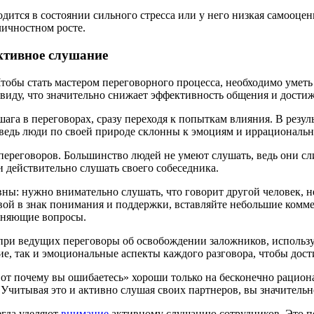
ходится в состоянии сильного стресса или у него низкая самооце
личностном росте.
ктивное слушание
Чтобы стать мастером переговорного процесса, необходимо уметь
 виду, что значительно снижает эффективность общения и достиж
шага в переговорах, сразу переходя к попыткам влияния. В резу
ведь люди по своей природе склонны к эмоциям и иррациональн
ереговоров. Большинство людей не умеют слушать, ведь они с
 действительно слушать своего собеседника.
ы: нужно внимательно слушать, что говорит другой человек, н
овой в знак понимания и поддержки, вставляйте небольшие комм
очняющие вопросы.
при ведущих переговоры об освобождении заложников, использу
е, так и эмоциональные аспекты каждого разговора, чтобы дост
 вот почему вы ошибаетесь» хороши только на бесконечно рацион
читывая это и активно слушая своих партнеров, вы значительно
егда уделяют
внимание
активному слушанию сотрудников. Это по