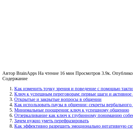
Автор
BrainApps
На чтение
16 мин
Просмотров
3.9к.
Опублико
Содержание
Как изменить точку зрения и поведение с помощью такт
Ключ к успешным переговорам: первые шаги и активное
Открытые и закрытые вопросы в общении
Как использовать паузы в общении: секреты вербального 
Минимальные поощрения: ключ к успешному общению
Отзеркаливание как ключ к глубинному пониманию собе
Зачем нужно уметь перефразировать
Как эффективно разрешить эмоционально негативную с