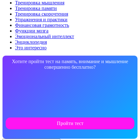
Тренировка мышления
Тренировка памяти
Тренировка скорочтения
Упражнения и практики
Финансовая грамотность
Функции мозга
Эмоциональный интеллект
Энциклопедия
Это интересно
Хотите пройти тест на память, внимание и мышление
совершенно бесплатно?
Пройти тест