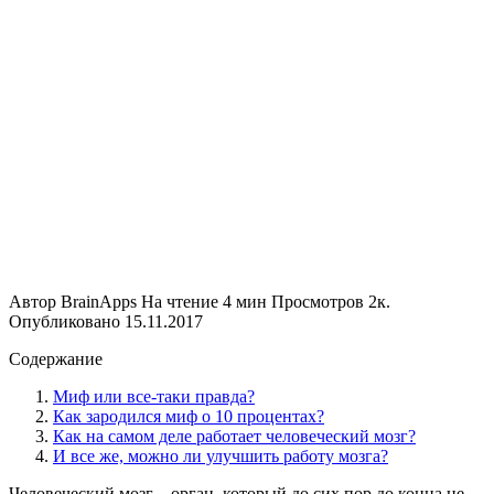
Автор
BrainApps
На чтение
4 мин
Просмотров
2к.
Опубликовано
15.11.2017
Содержание
Миф или все-таки правда?
Как зародился миф о 10 процентах?
Как на самом деле работает человеческий мозг?
И все же, можно ли улучшить работу мозга?
Человеческий мозг – орган, который до сих пор до конца не