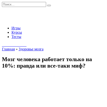
Перейти
Search
к
for:
содержанию
Игры
Курсы
Тесты
Начать занятия
Главная
»
Здоровье мозга
Мозг человека работает только на
10%: правда или все-таки миф?