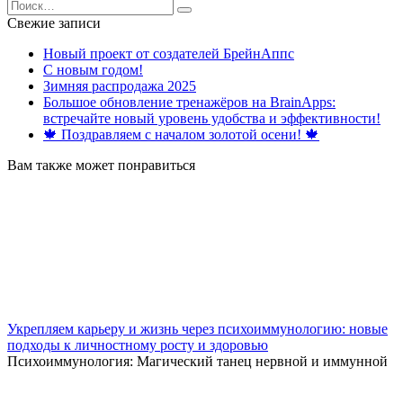
Search
for:
Свежие записи
Новый проект от создателей БрейнАппс
С новым годом!
Зимняя распродажа 2025
Большое обновление тренажёров на BrainApps:
встречайте новый уровень удобства и эффективности!
🍁 Поздравляем с началом золотой осени! 🍁
Вам также может понравиться
Укрепляем карьеру и жизнь через психоиммунологию: новые
подходы к личностному росту и здоровью
Психоиммунология: Магический танец нервной и иммунной