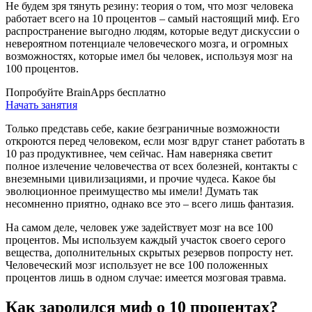
Не будем зря тянуть резину: теория о том, что мозг человека
работает всего на 10 процентов – самый настоящий миф. Его
распространение выгодно людям, которые ведут дискуссии о
невероятном потенциале человеческого мозга, и огромных
возможностях, которые имел бы человек, используя мозг на
100 процентов.
Попробуйте BrainApps бесплатно
Начать занятия
Только представь себе, какие безграничные возможности
откроются перед человеком, если мозг вдруг станет работать в
10 раз продуктивнее, чем сейчас. Нам наверняка светит
полное излечение человечества от всех болезней, контакты с
внеземными цивилизациями, и прочие чудеса. Какое бы
эволюционное преимущество мы имели! Думать так
несомненно приятно, однако все это – всего лишь фантазия.
На самом деле, человек уже задействует мозг на все 100
процентов. Мы используем каждый участок своего серого
вещества, дополнительных скрытых резервов попросту нет.
Человеческий мозг использует не все 100 положенных
процентов лишь в одном случае: имеется мозговая травма.
Как зародился миф о 10 процентах?