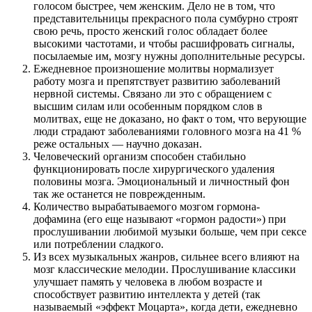
голосом быстрее, чем женским. Дело не в том, что
представительницы прекрасного пола сумбурно строят
свою речь, просто женский голос обладает более
высокими частотами, и чтобы расшифровать сигналы,
посылаемые им, мозгу нужны дополнительные ресурсы.
Ежедневное произношение молитвы нормализует
работу мозга и препятствует развитию заболеваний
нервной системы. Связано ли это с обращением с
высшим силам или особенным порядком слов в
молитвах, еще не доказано, но факт о том, что верующие
люди страдают заболеваниями головного мозга на 41 %
реже остальных — научно доказан.
Человеческий организм способен стабильно
функционировать после хирургического удаления
половины мозга. Эмоциональный и личностный фон
так же останется не поврежденным.
Количество вырабатываемого мозгом гормона-
дофамина (его еще называют «гормон радости») при
прослушивании любимой музыки больше, чем при сексе
или потреблении сладкого.
Из всех музыкальных жанров, сильнее всего влияют на
мозг классические мелодии. Прослушивание классики
улучшает память у человека в любом возрасте и
способствует развитию интеллекта у детей (так
называемый «эффект Моцарта», когда дети, ежедневно