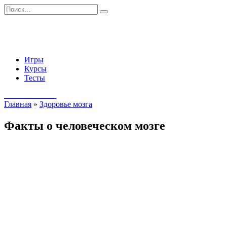
Перейти
Search
к
for:
содержанию
Игры
Курсы
Тесты
Начать занятия
Главная
»
Здоровье мозга
Факты о человеческом мозге