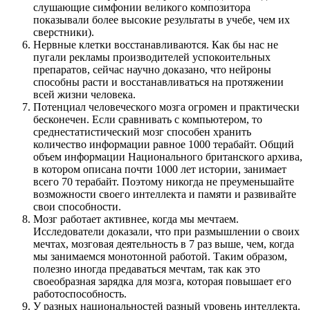
слушающие симфонии великого композитора
показывали более высокие результаты в учебе, чем их
сверстники).
Нервные клетки восстанавливаются. Как бы нас не
пугали рекламы производителей успокоительных
препаратов, сейчас научно доказано, что нейроны
способны расти и восстанавливаться на протяжении
всей жизни человека.
Потенциал человеческого мозга огромен и практически
бесконечен. Если сравнивать с компьютером, то
среднестатистический мозг способен хранить
количество информации равное 1000 терабайт. Общий
объем информации Национального британского архива,
в котором описана почти 1000 лет истории, занимает
всего 70 терабайт. Поэтому никогда не преуменьшайте
возможности своего интеллекта и памяти и развивайте
свои способности.
Мозг работает активнее, когда мы мечтаем.
Исследователи доказали, что при размышлении о своих
мечтах, мозговая деятельность в 7 раз выше, чем, когда
мы занимаемся монотонной работой. Таким образом,
полезно иногда предаваться мечтам, так как это
своеобразная зарядка для мозга, которая повышает его
работоспособность.
У разных национальностей разный уровень интеллекта.