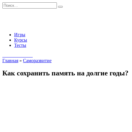
Перейти
Search
к
for:
содержанию
Игры
Курсы
Тесты
Начать занятия
Главная
»
Саморазвитие
Как сохранить память на долгие годы?