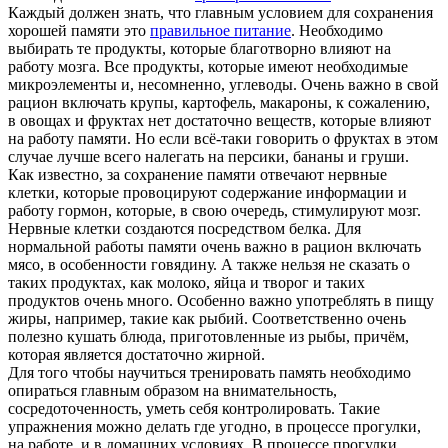
Каждый должен знать, что главным условием для сохранения
хорошей памяти это
правильное питание
. Необходимо
выбирать те продукты, которые благотворно влияют на
работу мозга. Все продукты, которые имеют необходимые
микроэлементы и, несомненно, углеводы. Очень важно в свой
рацион включать крупы, картофель, макароны, к сожалению,
в овощах и фруктах нет достаточно веществ, которые влияют
на работу памяти. Но если всё-таки говорить о фруктах в этом
случае лучше всего налегать на персики, бананы и груши.
Как известно, за сохранение памяти отвечают нервные
клетки, которые провоцируют содержание информации и
работу гормон, которые, в свою очередь, стимулируют мозг.
Нервные клетки создаются посредством белка. Для
нормальной работы памяти очень важно в рацион включать
мясо, в особенности говядину. А также нельзя не сказать о
таких продуктах, как молоко, яйца и творог и таких
продуктов очень много. Особенно важно употреблять в пищу
жиры, например, такие как рыбий. Соответственно очень
полезно кушать блюда, приготовленные из рыбы, причём,
которая является достаточно жирной.
Для того чтобы научиться тренировать память необходимо
опираться главным образом на внимательность,
сосредоточенность, уметь себя контролировать. Такие
упражнения можно делать где угодно, в процессе прогулки,
на работе, и в домашних условиях. В процессе прогулки