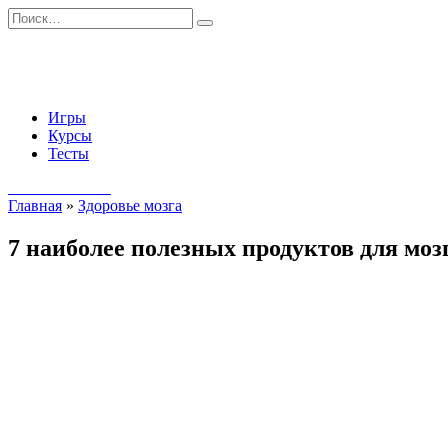
Перейти
Search
к
for:
содержанию
Игры
Курсы
Тесты
Начать занятия
Главная
»
Здоровье мозга
7 наиболее полезных продуктов для моз