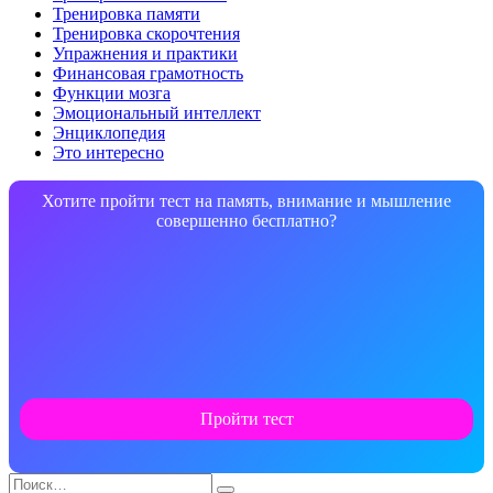
Тренировка памяти
Тренировка скорочтения
Упражнения и практики
Финансовая грамотность
Функции мозга
Эмоциональный интеллект
Энциклопедия
Это интересно
Хотите пройти тест на память, внимание и мышление
совершенно бесплатно?
Пройти тест
Search