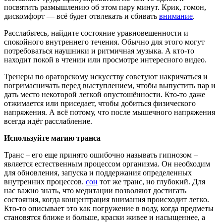
посвятить размышлению об этом пару минут. Крик, гомон,
дискомфорт — всё будет отвлекать и сбивать
внимание
.
Расслабьтесь, найдите состояние уравновешенности и
спокойного внутреннего течения. Обычно для этого могут
потребоваться наушники и ритмичная музыка. А кто-то
находит покой в чтении или просмотре интересного видео.
Тренеры по ораторскому искусству советуют накричаться и
погримасничать перед выступлением, чтобы выпустить пар и
дать место некоторой легкой опустошённости. Кто-то даже
отжимается или приседает, чтобы добиться физического
напряжения. А всё потому, что после мышечного напряжения
всегда идёт расслабление.
Используйте магию транса
Транс – его еще принято ошибочно называть гипнозом –
является естественным процессом организма. Он необходим
для обновления, запуска и поддержания определенных
внутренних процессов.
сон
тот же транс, но глубокий. Для
нас важно знать, что медитации позволяют достигать
состояния, когда концентрация внимания происходит легко.
Кто-то описывает это как погружение в воду, когда предметы
становятся ближе и больше, краски живее и насыщеннее, а