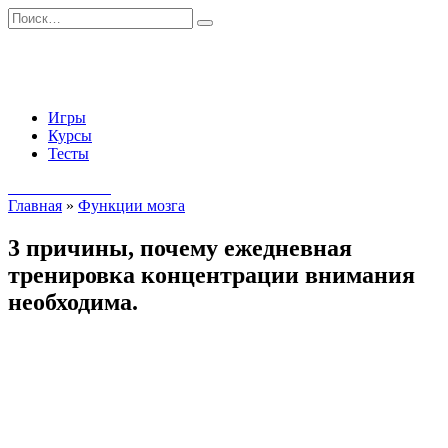
Перейти
Search
к
for:
содержанию
Игры
Курсы
Тесты
Начать занятия
Главная
»
Функции мозга
3 причины, почему ежедневная
тренировка концентрации внимания
необходима.