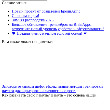
for:
Свежие записи
Новый проект от создателей БрейнАппс
С новым годом!
Зимняя распродажа 2025
Большое обновление тренажёров на BrainApps:
встречайте новый уровень удобства и эффективности!
🍁 Поздравляем с началом золотой осени! 🍁
Вам также может понравиться
Заговорите языком цифр: эффективные методы тренировки
памяти для карьерного и личностного роста
Как развивать свою память? Память – это основа нашей