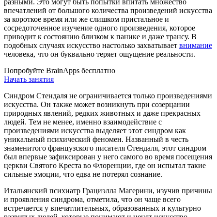
разными. Это могут быть попытки впитать множество
впечатлений от большого количества произведений искусства
за короткое время или же слишком пристальное и
сосредоточенное изучение одного произведения, которое
приводит к состоянию близком к панике и даже трансу. В
подобных случаях искусство настолько захватывает
внимание
человека, что он буквально теряет ощущение реальности.
Попробуйте BrainApps бесплатно
Начать занятия
Синдром Стендаля не ограничивается только произведениями
искусства. Он также может возникнуть при созерцании
природных явлений, редких животных и даже прекрасных
людей. Тем не менее, именно взаимодействие с
произведениями искусства выделяет этот синдром как
уникальный психический феномен. Названный в честь
знаменитого французского писателя Стендаля, этот синдром
был впервые зафиксирован у него самого во время посещения
церкви Святого Креста во Флоренции, где он испытал такие
сильные эмоции, что едва не потерял сознание.
Итальянский психиатр Грациэлла Магерини, изучив причины
и проявления синдрома, отметила, что он чаще всего
встречается у впечатлительных, образованных и культурно
развитых людей, которые понимают и ценят искусство.