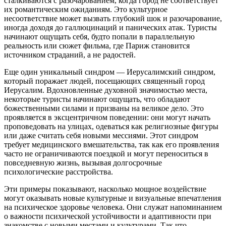
сталкиваются с разочарованием, когда город не соответствует
их романтическим ожиданиям. Это культурное
несоответствие может вызвать глубокий шок и разочарование,
иногда доходя до галлюцинаций и панических атак. Туристы
начинают ощущать себя, будто попали в параллельную
реальность или сюжет фильма, где Париж становится
источником страданий, а не радостей.
Еще один уникальный синдром — Иерусалимский синдром,
который поражает людей, посещающих священный город
Иерусалим. Вдохновленные духовной значимостью места,
некоторые туристы начинают ощущать, что обладают
божественными силами и призваны на великое дело. Это
проявляется в эксцентричном поведении: они могут начать
проповедовать на улицах, одеваться как религиозные фигуры
или даже считать себя новыми мессиями. Этот синдром
требует медицинского вмешательства, так как его проявления
часто не ограничиваются поездкой и могут переноситься в
повседневную жизнь, вызывая долгосрочные
психологические расстройства.
Эти примеры показывают, насколько мощное воздействие
могут оказывать новые культурные и визуальные впечатления
на психическое здоровье человека. Они служат напоминанием
о важности психической устойчивости и адаптивности при
знакомстве с новыми местами и культурами. Так что,