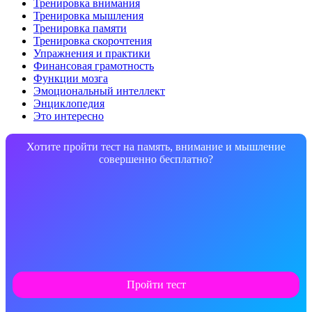
Тренировка внимания
Тренировка мышления
Тренировка памяти
Тренировка скорочтения
Упражнения и практики
Финансовая грамотность
Функции мозга
Эмоциональный интеллект
Энциклопедия
Это интересно
Хотите пройти тест на память, внимание и мышление
совершенно бесплатно?
Пройти тест