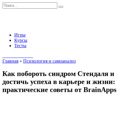
Перейти
Search
к
for:
содержанию
Игры
Курсы
Тесты
Начать занятия
Главная
»
Психология и самоанализ
Как побороть синдром Стендаля и
достичь успеха в карьере и жизни:
практические советы от BrainApps