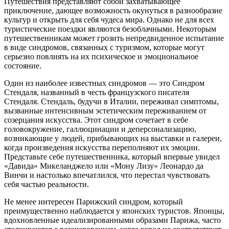
Путешествия представляют собой захватывающее
приключение, дающее возможность окунуться в разнообразие
культур и открыть для себя чудеса мира. Однако не для всех
туристические поездки являются безоблачными. Некоторым
путешественникам может грозить непредвиденное испытание
в виде синдромов, связанных с туризмом, которые могут
серьезно повлиять на их психическое и эмоциональное
состояние.
Один из наиболее известных синдромов — это Синдром
Стендаля, названный в честь французского писателя
Стендаля. Стендаль, будучи в Италии, переживал симптомы,
вызванные интенсивным эстетическим переживанием от
созерцания искусства. Этот синдром сочетает в себе
головокружение, галлюцинации и деперсонализацию,
возникающие у людей, прибывающих на выставки и галереи,
когда произведения искусства переполняют их эмоции.
Представьте себе путешественника, который впервые увидел
«Давида» Микеланджело или «Мону Лизу» Леонардо да
Винчи и настолько впечатлился, что перестал чувствовать
себя частью реальности.
Не менее интересен Парижский синдром, который
преимущественно наблюдается у японских туристов. Японцы,
вдохновленные идеализированными образами Парижа, часто