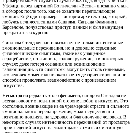
Примером может служить случай 2008 года, когда туристка в
Уффици перед картиной Боттичелли «Весна» внезапно упала
в обморок после того, как её охватили переполняющие
эмоции. Ещё один пример — история архитектора, который,
любуясь величественными башнями Саграда Фамилия в
Барселоне, почувствовал приступ паники и был вынужден
прекратить экскурсию.
Синдром Стендаля часто вызывает не только интенсивные
эмоциональные переживания, но и довольно серьезные
физиологические симптомы, такие как учащенное
сердцебиение, потливость, головокружение, а в некоторых
случаях даже потеря сознания или возникновение
галлюцинаций. Эти симптомы могут быть столь сильными,
что человек моментально оказывается дезориентирован и не
способен продолжать взаимодействие с произведением
искусства.
Несмотря на редкость этого феномена, синдром Стендаля не
всегда говорит о позитивной стороне любви к искусству. Это
состояние, возникающее из-за чрезмерной страсти и сильного
эмоционального перенапряжения, может существенно
негативно повлиять на здоровье и благополучие человека. В
некоторых случаях интенсивность переживаний от просмотра
произведений искусства может даже затмить их истинную
красоту и смысл.