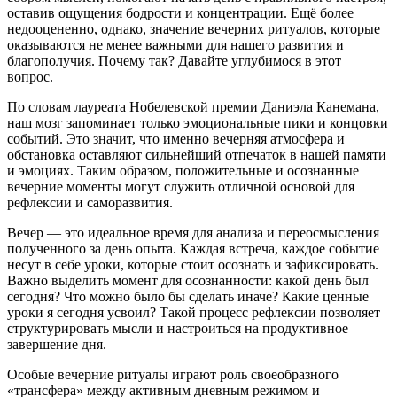
оставив ощущения бодрости и концентрации. Ещё более
недооцененно, однако, значение вечерних ритуалов, которые
оказываются не менее важными для нашего развития и
благополучия. Почему так? Давайте углубимося в этот
вопрос.
По словам лауреата Нобелевской премии Даниэла Канемана,
наш мозг запоминает только эмоциональные пики и концовки
событий. Это значит, что именно вечерняя атмосфера и
обстановка оставляют сильнейший отпечаток в нашей памяти
и эмоциях. Таким образом, положительные и осознанные
вечерние моменты могут служить отличной основой для
рефлексии и саморазвития.
Вечер — это идеальное время для анализа и переосмысления
полученного за день опыта. Каждая встреча, каждое событие
несут в себе уроки, которые стоит осознать и зафиксировать.
Важно выделить момент для осознанности: какой день был
сегодня? Что можно было бы сделать иначе? Какие ценные
уроки я сегодня усвоил? Такой процесс рефлексии позволяет
структурировать мысли и настроиться на продуктивное
завершение дня.
Особые вечерние ритуалы играют роль своеобразного
«трансфера» между активным дневным режимом и