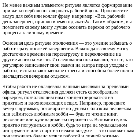
Не менее важным элементом ритуала является формирование
привычки вербально завершать рабочий день. Произнесите
вслух для себя или коллег фразу, например: «Все, рабочий
день завершен, пришло время отдыхать!». Таким образом, вы
помогаете своему мозгу лучше осознать переход от рабочего
процесса к личному времени.
Основная цель ритуала отключения — это умение забывать о
работе сразу после её завершения. Важно дать своему мозгу
достаточно времени на перезагрузку и переключение на
другие аспекты жизни. Исследования показывают, что те, кто
регулярно записывает свои задачи на завтра перед уходом с
работы, испытывают меньше стресса и способны более полно
насладиться вечерним отдыхом.
Чтобы работа не овладевала нашими мыслями за пределами
офиса, ритуал отключения должен стать своеобразным
барьером, позволяющим нам сконцентрироваться на
приятных и вдохновляющих вещах. Например, проведите
вечер с друзьями, поговорите по душам с близким человеком
или займитесь любимым хобби — будь то чтение книг,
рисование или кулинарные эксперименты. Вспомните, как
приятно погрузиться в хобби, будь то игра на музыкальном
инструменте или спорт на свежем воздухе — это поможет вам
поддерживать баланс между работой и личной жизнью.