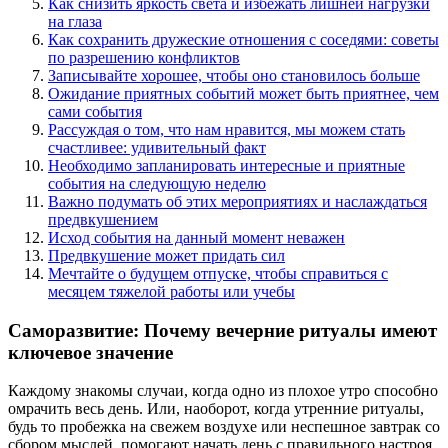
Как снизить яркость света и избежать лишней нагрузки
на глаза
Как сохранить дружеские отношения с соседями: советы
по разрешению конфликтов
Записывайте хорошее, чтобы оно становилось больше
Ожидание приятных событий может быть приятнее, чем
сами события
Рассуждая о том, что нам нравится, мы можем стать
счастливее: удивительный факт
Необходимо запланировать интересные и приятные
события на следующую неделю
Важно подумать об этих мероприятиях и наслаждаться
предвкушением
Исход события на данный момент неважен
Предвкушение может придать сил
Мечтайте о будущем отпуске, чтобы справиться с
месяцем тяжелой работы или учебы
Саморазвитие: Почему вечерние ритуалы имеют
ключевое значение
Каждому знакомы случаи, когда одно из плохое утро способно
омрачить весь день. Или, наоборот, когда утренние ритуалы,
будь то пробежка на свежем воздухе или неспешное завтрак со
сбором мыслей, помогают начать день с правильного настроя,