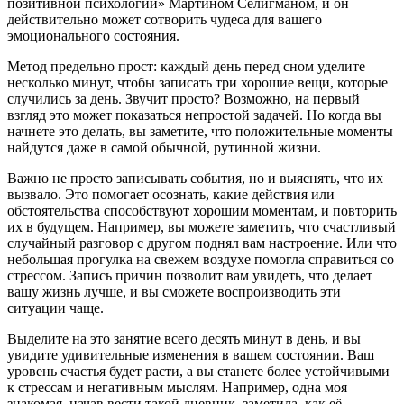
позитивной психологии» Мартином Селигманом, и он
действительно может сотворить чудеса для вашего
эмоционального состояния.
Метод предельно прост: каждый день перед сном уделите
несколько минут, чтобы записать три хорошие вещи, которые
случились за день. Звучит просто? Возможно, на первый
взгляд это может показаться непростой задачей. Но когда вы
начнете это делать, вы заметите, что положительные моменты
найдутся даже в самой обычной, рутинной жизни.
Важно не просто записывать события, но и выяснять, что их
вызвало. Это помогает осознать, какие действия или
обстоятельства способствуют хорошим моментам, и повторить
их в будущем. Например, вы можете заметить, что счастливый
случайный разговор с другом поднял вам настроение. Или что
небольшая прогулка на свежем воздухе помогла справиться со
стрессом. Запись причин позволит вам увидеть, что делает
вашу жизнь лучше, и вы сможете воспроизводить эти
ситуации чаще.
Выделите на это занятие всего десять минут в день, и вы
увидите удивительные изменения в вашем состоянии. Ваш
уровень счастья будет расти, а вы станете более устойчивыми
к стрессам и негативным мыслям. Например, одна моя
знакомая, начав вести такой дневник, заметила, как её