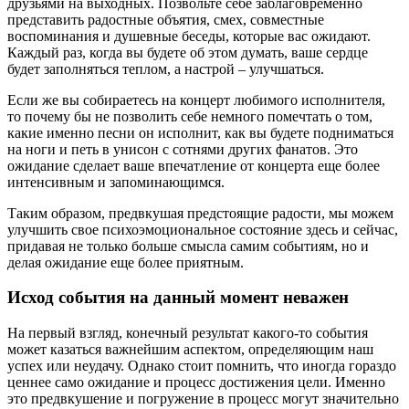
друзьями на выходных. Позвольте себе заблаговременно
представить радостные объятия, смех, совместные
воспоминания и душевные беседы, которые вас ожидают.
Каждый раз, когда вы будете об этом думать, ваше сердце
будет заполняться теплом, а настрой – улучшаться.
Если же вы собираетесь на концерт любимого исполнителя,
то почему бы не позволить себе немного помечтать о том,
какие именно песни он исполнит, как вы будете подниматься
на ноги и петь в унисон с сотнями других фанатов. Это
ожидание сделает ваше впечатление от концерта еще более
интенсивным и запоминающимся.
Таким образом, предвкушая предстоящие радости, мы можем
улучшить свое психоэмоциональное состояние здесь и сейчас,
придавая не только больше смысла самим событиям, но и
делая ожидание еще более приятным.
Исход события на данный момент неважен
На первый взгляд, конечный результат какого-то события
может казаться важнейшим аспектом, определяющим наш
успех или неудачу. Однако стоит помнить, что иногда гораздо
ценнее само ожидание и процесс достижения цели. Именно
это предвкушение и погружение в процесс могут значительно