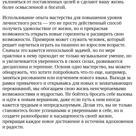
уклоняться от поставленных целей и сделают вашу жизнь
более осмысленной и богатой.
Использование опыта мастерства для повышения уровня
личностного роста — это не просто действенный способ
получить удовольствие от жизни, но и прекрасная
возможность открыть новые горизонты и расширить свои
возможности. Примером может служить человек, который
решает научиться играть на пианино во взрослом возрасте.
Сначала это кажется непосильной задачей, но по мере
практики к нему приходит не только музыкальное умение, но
и увеличивается уверенность в своих силах, развиваются
дисциплина и терпение. Освоив одно мастерство, вы можете
обнаружить, что хотите попробовать что-то еще, например,
заняться рисованием или изучением нового языка. Выходя за
рамки привычного и открываясь для новых и захватывающих
переживаний, мы обогащаем свою жизнь неисчерпаемыми
возможностями и мудростью. Не бойтесь бросать себе вызовы
и идти к новым вершинам, даже если путь к ним иногда
кажется трудным и непредсказуемым. Делая это, вы не только
становитесь более успешными и уверенными в себе, но и
создаете разнообразие и насыщенность своей жизни,
превращая каждое новое достижение в источник вдохновения
и радости.