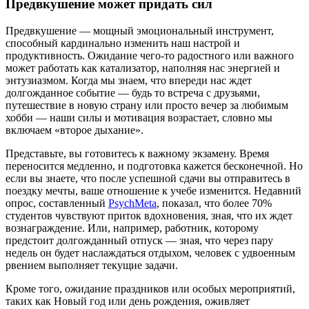
Предвкушение может придать сил
Предвкушение — мощный эмоциональный инструмент,
способный кардинально изменить наш настрой и
продуктивность. Ожидание чего-то радостного или важного
может работать как катализатор, наполняя нас энергией и
энтузиазмом. Когда мы знаем, что впереди нас ждет
долгожданное событие — будь то встреча с друзьями,
путешествие в новую страну или просто вечер за любимым
хобби — наши силы и мотивация возрастает, словно мы
включаем «второе дыхание».
Представьте, вы готовитесь к важному экзамену. Время
переносится медленно, и подготовка кажется бесконечной. Но
если вы знаете, что после успешной сдачи вы отправитесь в
поездку мечты, ваше отношение к учебе изменится. Недавний
опрос, составленный
PsychMeta
, показал, что более 70%
студентов чувствуют приток вдохновения, зная, что их ждет
вознаграждение. Или, например, работник, которому
предстоит долгожданный отпуск — зная, что через пару
недель он будет наслаждаться отдыхом, человек с удвоенным
рвением выполняет текущие задачи.
Кроме того, ожидание праздников или особых мероприятий,
таких как Новый год или день рождения, оживляет