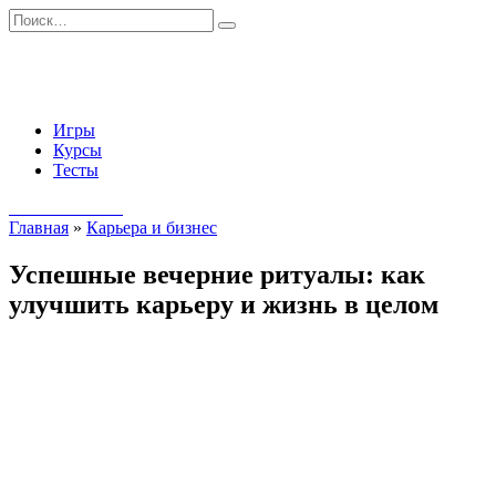
Перейти
Search
к
for:
содержанию
Игры
Курсы
Тесты
Начать занятия
Главная
»
Карьера и бизнес
Успешные вечерние ритуалы: как
улучшить карьеру и жизнь в целом