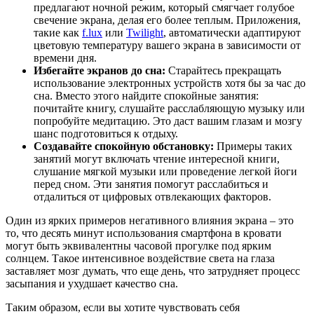
предлагают ночной режим, который смягчает голубое
свечение экрана, делая его более теплым. Приложения,
такие как
f.lux
или
Twilight
, автоматически адаптируют
цветовую температуру вашего экрана в зависимости от
времени дня.
Избегайте экранов до сна:
Старайтесь прекращать
использование электронных устройств хотя бы за час до
сна. Вместо этого найдите спокойные занятия:
почитайте книгу, слушайте расслабляющую музыку или
попробуйте медитацию. Это даст вашим глазам и мозгу
шанс подготовиться к отдыху.
Создавайте спокойную обстановку:
Примеры таких
занятий могут включать чтение интересной книги,
слушание мягкой музыки или проведение легкой йоги
перед сном. Эти занятия помогут расслабиться и
отдалиться от цифровых отвлекающих факторов.
Один из ярких примеров негативного влияния экрана – это
то, что десять минут использования смартфона в кровати
могут быть эквивалентны часовой прогулке под ярким
солнцем. Такое интенсивное воздействие света на глаза
заставляет мозг думать, что еще день, что затрудняет процесс
засыпания и ухудшает качество сна.
Таким образом, если вы хотите чувствовать себя