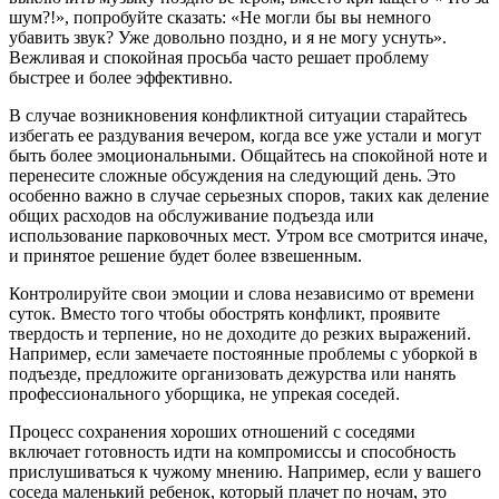
шум?!», попробуйте сказать: «Не могли бы вы немного
убавить звук? Уже довольно поздно, и я не могу уснуть».
Вежливая и спокойная просьба часто решает проблему
быстрее и более эффективно.
В случае возникновения конфликтной ситуации старайтесь
избегать ее раздувания вечером, когда все уже устали и могут
быть более эмоциональными. Общайтесь на спокойной ноте и
перенесите сложные обсуждения на следующий день. Это
особенно важно в случае серьезных споров, таких как деление
общих расходов на обслуживание подъезда или
использование парковочных мест. Утром все смотрится иначе,
и принятое решение будет более взвешенным.
Контролируйте свои эмоции и слова независимо от времени
суток. Вместо того чтобы обострять конфликт, проявите
твердость и терпение, но не доходите до резких выражений.
Например, если замечаете постоянные проблемы с уборкой в
подъезде, предложите организовать дежурства или нанять
профессионального уборщика, не упрекая соседей.
Процесс сохранения хороших отношений с соседями
включает готовность идти на компромиссы и способность
прислушиваться к чужому мнению. Например, если у вашего
соседа маленький ребенок, который плачет по ночам, это