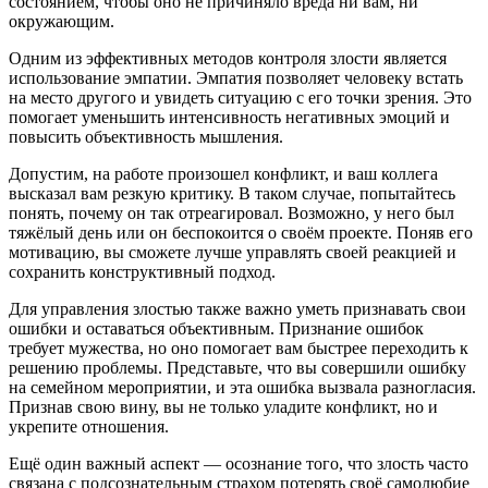
состоянием, чтобы оно не причиняло вреда ни вам, ни
окружающим.
Одним из эффективных методов контроля злости является
использование эмпатии. Эмпатия позволяет человеку встать
на место другого и увидеть ситуацию с его точки зрения. Это
помогает уменьшить интенсивность негативных эмоций и
повысить объективность мышления.
Допустим, на работе произошел конфликт, и ваш коллега
высказал вам резкую критику. В таком случае, попытайтесь
понять, почему он так отреагировал. Возможно, у него был
тяжёлый день или он беспокоится о своём проекте. Поняв его
мотивацию, вы сможете лучше управлять своей реакцией и
сохранить конструктивный подход.
Для управления злостью также важно уметь признавать свои
ошибки и оставаться объективным. Признание ошибок
требует мужества, но оно помогает вам быстрее переходить к
решению проблемы. Представьте, что вы совершили ошибку
на семейном мероприятии, и эта ошибка вызвала разногласия.
Признав свою вину, вы не только уладите конфликт, но и
укрепите отношения.
Ещё один важный аспект — осознание того, что злость часто
связана с подсознательным страхом потерять своё самолюбие