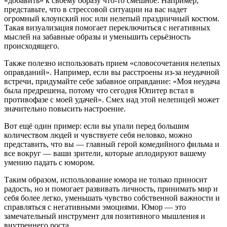
«добавить» к своему образу что-то смешное. Например,
представьте, что в стрессовой ситуации на вас надет
огромный клоунский нос или нелепый праздничный костюм.
Такая визуализация помогает переключиться с негативных
мыслей на забавные образы и уменьшить серьёзность
происходящего.
Также полезно использовать прием «словосочетания нелепых
оправданий». Например, если вы расстроены из-за неудачной
встречи, придумайте себе забавное оправдание: «Моя неудача
была предрешена, потому что сегодня Юпитер встал в
противофазе с моей удачей». Смех над этой нелепицей может
значительно повысить настроение.
Вот ещё один пример: если вы упали перед большим
количеством людей и чувствуете себя неловко, можно
представить, что вы — главный герой комедийного фильма и
все вокруг — ваши зрители, которые аплодируют вашему
умению падать с юмором.
Таким образом, использование юмора не только приносит
радость, но и помогает развивать личность, принимать мир и
себя более легко, уменьшать чувство собственной важности и
справляться с негативными эмоциями. Юмор — это
замечательный инструмент для позитивного мышления и
внутреннего роста.