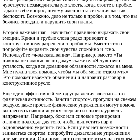
чувствуете незамедлительную злость, когда стоите в пробке,
задайте себе вопрос, почему именно эта ситуация вас так
беспокоит. Возможно, дело не только в пробке, а в том, что вы
боялись опоздать и нарушить свои планы.
Второй важный шаг – научиться правильно выражать свои
эмоции. Крики и грубые слова редко приводят к
конструктивному разрешению проблемы. Вместо этого
попробуйте выразить свои чувства спокойно и ясно.
Используйте «я-высказывания». Например, вместо «Ты
никогда не помогаешь по дому» скажите: «Я чувствую
усталость, когда все домашние обязанности ложатся на меня.
Мне нужна твоя помощь, чтобы мы оба могли отдохнуть.»
Это поможет избежать обвинений и направит разговор в
конструктивное русло.
Еще один эффективный метод управления злостью – это
физическая активность. Занятия спортом, прогулки на свежем
воздухе, даже простые физические упражнения могут помочь
выплеснуть накопившуюся энергию и снизить уровень
напряжения. Например, бокс или силовые тренировки
отлично подходят для того, чтобы выпустить пар и
одновременно укрепить тело. Если у вас нет возможности
заниматься спортом, попробуйте дыхательные упражнения
или медитации. Они помогают сосредоточиться на текущем