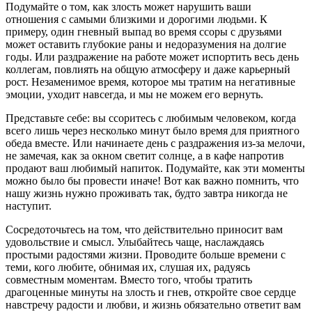
Подумайте о том, как злость может нарушить ваши
отношения с самыми близкими и дорогими людьми. К
примеру, один гневный выпад во время ссоры с друзьями
может оставить глубокие раны и недоразумения на долгие
годы. Или раздражение на работе может испортить весь день
коллегам, повлиять на общую атмосферу и даже карьерный
рост. Незаменимое время, которое мы тратим на негативные
эмоции, уходит навсегда, и мы не можем его вернуть.
Представьте себе: вы ссоритесь с любимым человеком, когда
всего лишь через несколько минут было время для приятного
обеда вместе. Или начинаете день с раздражения из-за мелочи,
не замечая, как за окном светит солнце, а в кафе напротив
продают ваш любимый напиток. Подумайте, как эти моменты
можно было бы провести иначе! Вот как важно помнить, что
нашу жизнь нужно проживать так, будто завтра никогда не
наступит.
Сосредоточьтесь на том, что действительно приносит вам
удовольствие и смысл. Улыбайтесь чаще, наслаждаясь
простыми радостями жизни. Проводите больше времени с
теми, кого любите, обнимая их, слушая их, радуясь
совместным моментам. Вместо того, чтобы тратить
драгоценные минуты на злость и гнев, откройте свое сердце
навстречу радости и любви, и жизнь обязательно ответит вам