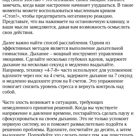
замечать, когда ваше настроение начинает ухудшаться. В такие
моменты можете воспользоваться мысленным криком
«Стоп!», чтобы предотвратить негативную реакцию.
Представьте, что вы нажимаете на остановочную клавишу, и
ваши мысли замедляются, давая вам возможность осмыслить
свои действия.
Далее важно найти способ расслабления. Одним из
эффективных методов является выполнение дыхательной
гимнастики. Дыхание – мощный инструмент управления
эмоциями. Сделайте несколько глубоких вдохов, задержите
дыхание на несколько секунд и медленно выдыхайте.
Например, технику «4-7-8» часто используют для успокоения:
вдохните через нос на 4 счета, задержите дыхание на 7 секунд
и медленно выдохните ртом на 8 счетов. Это упражнение
помогает снизить уровень стресса и вернуть контроль над
собой.
Часто злость возникает в ситуациях, требующих
немедленного принятия решений. Когда вы чувствуете
напряжение и давление времени, постарайтесь сделать паузу и
сфокусироваться на своем дыхании. Это не только успокоит
нервную систему, но и поможет размыслительно подойти к
решению проблемы. Вдохните, посчитайте до десяти, а затем
выдохните. Попробуйте это сделать перед тем, как приступать