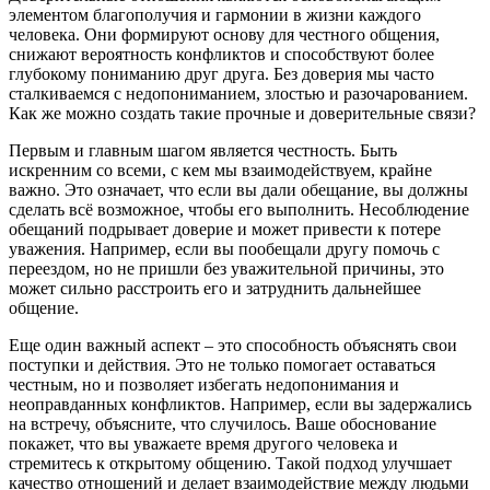
элементом благополучия и гармонии в жизни каждого
человека. Они формируют основу для честного общения,
снижают вероятность конфликтов и способствуют более
глубокому пониманию друг друга. Без доверия мы часто
сталкиваемся с недопониманием, злостью и разочарованием.
Как же можно создать такие прочные и доверительные связи?
Первым и главным шагом является честность. Быть
искренним со всеми, с кем мы взаимодействуем, крайне
важно. Это означает, что если вы дали обещание, вы должны
сделать всё возможное, чтобы его выполнить. Несоблюдение
обещаний подрывает доверие и может привести к потере
уважения. Например, если вы пообещали другу помочь с
переездом, но не пришли без уважительной причины, это
может сильно расстроить его и затруднить дальнейшее
общение.
Еще один важный аспект – это способность объяснять свои
поступки и действия. Это не только помогает оставаться
честным, но и позволяет избегать недопонимания и
неоправданных конфликтов. Например, если вы задержались
на встречу, объясните, что случилось. Ваше обоснование
покажет, что вы уважаете время другого человека и
стремитесь к открытому общению. Такой подход улучшает
качество отношений и делает взаимодействие между людьми