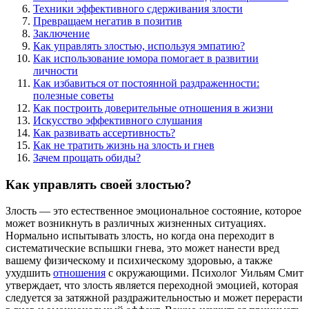
Техники эффективного сдерживания злости
Превращаем негатив в позитив
Заключение
Как управлять злостью, используя эмпатию?
Как использование юмора помогает в развитии
личности
Как избавиться от постоянной раздраженности:
полезные советы
Как построить доверительные отношения в жизни
Искусство эффективного слушания
Как развивать ассертивность?
Как не тратить жизнь на злость и гнев
Зачем прощать обиды?
Как управлять своей злостью?
Злость — это естественное эмоциональное состояние, которое
может возникнуть в различных жизненных ситуациях.
Нормально испытывать злость, но когда она переходит в
систематические вспышки гнева, это может нанести вред
вашему физическому и психическому здоровью, а также
ухудшить
отношения
с окружающими. Психолог Уильям Смит
утверждает, что злость является переходной эмоцией, которая
следуется за затяжной раздражительностью и может перерасти