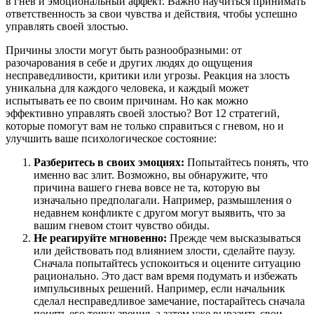
в гнев и эмоциональный аффект. Важно научиться принимать
ответственность за свои чувства и действия, чтобы успешно
управлять своей злостью.
Причины злости могут быть разнообразными: от
разочарования в себе и других людях до ощущения
несправедливости, критики или угрозы. Реакция на злость
уникальна для каждого человека, и каждый может
испытывать ее по своим причинам. Но как можно
эффективно управлять своей злостью? Вот 12 стратегий,
которые помогут вам не только справиться с гневом, но и
улучшить ваше психологическое состояние:
Разберитесь в своих эмоциях:
Попытайтесь понять, что
именно вас злит. Возможно, вы обнаружите, что
причина вашего гнева вовсе не та, которую вы
изначально предполагали. Например, размышления о
недавнем конфликте с другом могут выявить, что за
вашим гневом стоит чувство обиды.
Не реагируйте мгновенно:
Прежде чем высказываться
или действовать под влиянием злости, сделайте паузу.
Сначала попытайтесь успокоиться и оцените ситуацию
рационально. Это даст вам время подумать и избежать
импульсивных решений. Например, если начальник
сделал несправедливое замечание, постарайтесь сначала
понять его точку зрения, а затем уже выразить свои