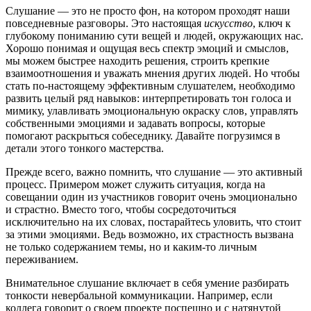
Слушание — это не просто фон, на котором проходят наши
повседневные разговоры. Это настоящая
искусство
, ключ к
глубокому пониманию сути вещей и людей, окружающих нас.
Хорошо понимая и ощущая весь спектр эмоций и смыслов,
мы можем быстрее находить решения, строить крепкие
взаимоотношения и уважать мнения других людей. Но чтобы
стать по-настоящему эффективным слушателем, необходимо
развить целый ряд навыков: интерпретировать тон голоса и
мимику, улавливать эмоциональную окраску слов, управлять
собственными эмоциями и задавать вопросы, которые
помогают раскрыться собеседнику. Давайте погрузимся в
детали этого тонкого мастерства.
Прежде всего, важно помнить, что слушание — это активный
процесс. Примером может служить ситуация, когда на
совещании один из участников говорит очень эмоционально
и страстно. Вместо того, чтобы сосредоточиться
исключительно на их словах, постарайтесь уловить, что стоит
за этими эмоциями. Ведь возможно, их страстность вызвана
не только содержанием темы, но и каким-то личным
переживанием.
Внимательное слушание включает в себя умение разбирать
тонкости невербальной коммуникации. Например, если
коллега говорит о своем проекте поспешно и с натянутой