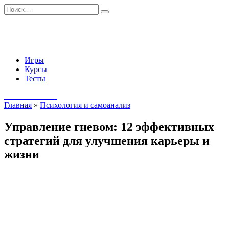
Перейти
Search
к
for:
содержанию
Игры
Курсы
Тесты
Начать занятия
Главная
»
Психология и самоанализ
Управление гневом: 12 эффективных
стратегий для улучшения карьеры и
жизни