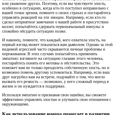
или уважение других. Поэтому, если вы чувствуете злость,
особенно в ситуациях, когда кто-то поступил неправильно с
вашей точки зрения, помните о своих страхах и постарайтесь
управлять реакцией на эти эмоции. Например, если кто-то
сделал неприятное замечание о вашей работе в присутствии
коллег, попытайтесь сдержать первоначальный импульс и
спокойно обсудить ситуацию позже.
И наконец, помните, что каждый, кого охватила злость, на
первый взгляд может показаться вам дьяволом. Однако за этой
видимой агрессией часто скрываются личные проблемы и
переживания. В этих случаях попытайтесь применять
эмпатию: взгляните на ситуацию глазами этого человека,
постарайтесь понять его мотивы и обстоятельства. Это
поможет вам не только преодолеть собственную злость, но и
возможно помочь другому успокоиться. Например, если ваш
друг нагрубил вам на встрече, подумайте о том, что могло
вызвать его резкость — возможно, у него сложный период в
жизни и он нуждается в поддержке.
Используя эмпатию и признавая свои ошибки, вы сможете
эффективно управлять злостью и улучшить свои отношения с
окружающими.
Как использование юмора помогает в развитии