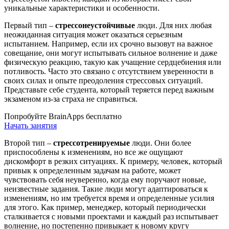
уникальные характеристики и особенности.
Первый тип –
стрессонеустойчивые
люди. Для них любая
неожиданная ситуация может оказаться серьезным
испытанием. Например, если их срочно вызовут на важное
совещание, они могут испытывать сильное волнение и даже
физическую реакцию, такую как учащение сердцебиения или
потливость. Часто это связано с отсутствием уверенности в
своих силах и опыте преодоления стрессовых ситуаций.
Представьте себе студента, который теряется перед важным
экзаменом из-за страха не справиться.
Попробуйте BrainApps бесплатно
Начать занятия
Второй тип –
стрессотренируемые
люди. Они более
приспособлены к изменениям, но все же ощущают
дискомфорт в резких ситуациях. К примеру, человек, который
привык к определенным задачам на работе, может
чувствовать себя неуверенно, когда ему поручают новые,
неизвестные задания. Такие люди могут адаптироваться к
изменениям, но им требуется время и определенные усилия
для этого. Как пример, менеджер, который периодически
сталкивается с новыми проектами и каждый раз испытывает
волнение, но постепенно привыкает к новому кругу