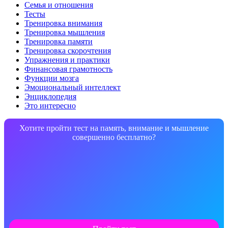
Семья и отношения
Тесты
Тренировка внимания
Тренировка мышления
Тренировка памяти
Тренировка скорочтения
Упражнения и практики
Финансовая грамотность
Функции мозга
Эмоциональный интеллект
Энциклопедия
Это интересно
Хотите пройти тест на память, внимание и мышление
совершенно бесплатно?