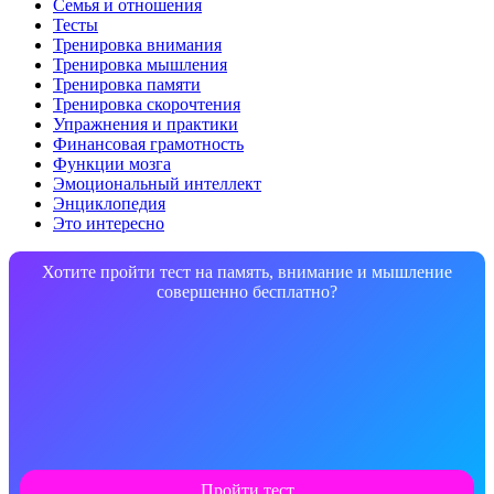
Семья и отношения
Тесты
Тренировка внимания
Тренировка мышления
Тренировка памяти
Тренировка скорочтения
Упражнения и практики
Финансовая грамотность
Функции мозга
Эмоциональный интеллект
Энциклопедия
Это интересно
Хотите пройти тест на память, внимание и мышление
совершенно бесплатно?
Пройти тест