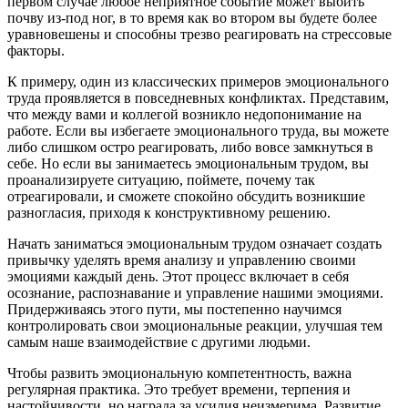
первом случае любое неприятное событие может выбить
почву из-под ног, в то время как во втором вы будете более
уравновешены и способны трезво реагировать на стрессовые
факторы.
К примеру, один из классических примеров эмоционального
труда проявляется в повседневных конфликтах. Представим,
что между вами и коллегой возникло недопонимание на
работе. Если вы избегаете эмоционального труда, вы можете
либо слишком остро реагировать, либо вовсе замкнуться в
себе. Но если вы занимаетесь эмоциональным трудом, вы
проанализируете ситуацию, поймете, почему так
отреагировали, и сможете спокойно обсудить возникшие
разногласия, приходя к конструктивному решению.
Начать заниматься эмоциональным трудом означает создать
привычку уделять время анализу и управлению своими
эмоциями каждый день. Этот процесс включает в себя
осознание, распознавание и управление нашими эмоциями.
Придерживаясь этого пути, мы постепенно научимся
контролировать свои эмоциональные реакции, улучшая тем
самым наше взаимодействие с другими людьми.
Чтобы развить эмоциональную компетентность, важна
регулярная практика. Это требует времени, терпения и
настойчивости, но награда за усилия неизмерима. Развитие