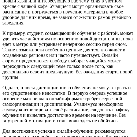
новый язык или интересующую вас тему, сидя в уютном
кресле с чашкой кофе. Учащиеся могут организовать свое
расписание и погружаться в изучение материала в любое
удобное для них время, не завися от жестких рамок учебного
заведения.
К примеру, студент, совмещающий обучение с работой, может
уделить час действиям по освоению новой дисциплины, пока
едет в метро или устраивает вечернюю сессию перед сном.
Такие возможности особенно ценные для тех, кто живёт в
отдалённых регионах или часто путешествует. Онлайн-
формат предоставляет свободу выбора: учащийся может
переходить к следующей теме только после того, как
досконально освоит предыдущую, без ожидания старта новой
группы.
Однако, плюсы дистанционного обучения не могут скрыть и
его существенные недостатки. В первую очередь успешное
освоение материала в онлайн-формате требует серьезной
самоорганизации и дисциплины. Учащемуся необходимо
самому контролировать своё расписание, следовать графику
обучения и выделять достаточно времени на изучение. Без
внутренней мотивации и силы воли здесь не обойтись.
Для достижения успеха в онлайн-обучении рекомендуется
использовать разнообразные приемы и техники. Ключевым