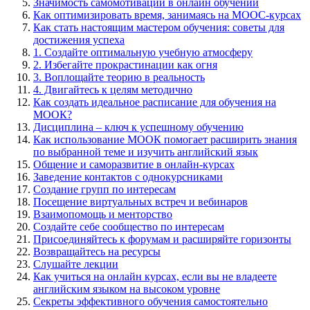
Значимость самомотивации в онлайн обучении
Как оптимизировать время, занимаясь на MOOC-курсах
Как стать настоящим мастером обучения: советы для
достижения успеха
1. Создайте оптимальную учебную атмосферу
2. Избегайте прокрастинации как огня
3. Воплощайте теорию в реальность
4. Двигайтесь к целям методично
Как создать идеальное расписание для обучения на
МООК?
Дисциплина – ключ к успешному обучению
Как использование МООК помогает расширить знания
по выбранной теме и изучить английский язык
Общение и саморазвитие в онлайн-курсах
Заведение контактов с однокурсниками
Создание групп по интересам
Посещение виртуальных встреч и вебинаров
Взаимопомощь и менторство
Создайте себе сообщество по интересам
Присоединяйтесь к форумам и расширяйте горизонты
Возвращайтесь на ресурсы
Слушайте лекции
Как учиться на онлайн курсах, если вы не владеете
английским языком на высоком уровне
Секреты эффективного обучения самостоятельно