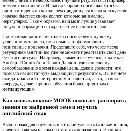
менее 3 дней в неделю, имеют лучшие результаты. Например,
знаменитый пианист Игнасио Сориано посвящал хотя бы
один час в день практике, чем продвинулся в своем искусстве
гораздо быстрее своих коллег, которые занимались
нерегулярно. Таким образом, ваш мозг лучше усваивает
новую информацию и закрепляет ее на долгий срок.
Постоянные занятия не только способствуют лучшему
усвоению материала, но и помогают формировать
позитивные привычки. Представьте себе, что через месяц
регулярных занятий вы уже не можете представить свой день
без этого ритуала. Например, знаменитые ученые, такие как
Альберт Эйнштейн и Чарльз Дарвин, уделяли своему
самообразованию время каждый день, даже в зрелости, что
помогло им достигнуть выдающихся результатов. Вы начнете
ожидать занятий с нетерпением и радостью, а это, в свою
очередь, сделает процесс обучения более приятным и
мотивирующим.
Как использование МООК помогает расширить
знания по выбранной теме и изучить
английский язык
Выбор темы для изучения, в которой уже есть базовые знания,
является важным шагом на пути к саморазвитию. Начинать