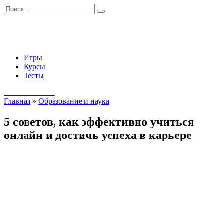
Перейти
Search
к
for:
содержанию
Игры
Курсы
Тесты
Начать занятия
Главная
»
Образование и наука
5 советов, как эффективно учиться
онлайн и достичь успеха в карьере