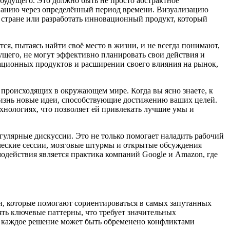
 будущего. Это должно быть не просто абстрактное
мпанию через определённый период времени. Визуализацию
 стране или разработать инновационный продукт, который
ся, пытаясь найти своё место в жизни, и не всегда понимают,
ущего, не могут эффективно планировать свои действия и
ационных продуктов и расширении своего влияния на рынок,
 происходящих в окружающем мире. Когда вы ясно знаете, к
 жизнь новые идеи, способствующие достижению ваших целей.
хнологиях, что позволяет ей привлекать лучшие умы и
гулярные дискуссии. Это не только помогает наладить рабочий
ические сессии, мозговые штурмы и открытые обсуждения
действия является практика компаний Google и Amazon, где
ти, которые помогают сориентироваться в самых запутанных
ть ключевые паттерны, что требует значительных
ь каждое решение может быть обременено конфликтами