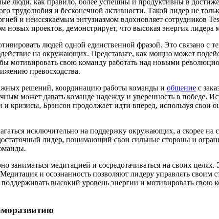
ные люди, как правило, более успешны и продуктивны в достиже
ого трудолюбия и бесконечной активности. Такой лидер не тольк
ргией и неиссякаемым энтузиазмом вдохновляет сотрудников Te
м новых проектов, демонстрирует, что высокая энергия лидера 
тивировать людей одной единственной фразой. Это связано с те
здействие на окружающих. Представьте, как мощно может поде
обы мотивировать свою команду работать над новыми революци
стижению превосходства.
 важных решений, координацию работы команды и
общение
с зака
чным может давать команде надежду и уверенность в победе. Ис
чи и кризисы, Брэнсон продолжает идти вперед, используя свои
лагаться исключительно на поддержку окружающих, а скорее на 
модостаточный лидер, понимающий свои сильные стороны и огра
команды.
рно заниматься медитацией и сосредотачиваться на своих целях.
 Медитация и осознанность позволяют лидеру управлять своим с
у поддерживать высокий уровень энергии и мотивировать свою 
саморазвитию