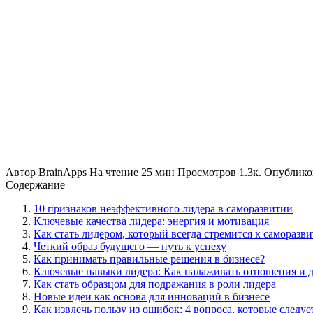
Автор
BrainApps
На чтение
25 мин
Просмотров
1.3к.
Опублико
Содержание
10 признаков неэффективного лидера в саморазвитии
Ключевые качества лидера: энергия и мотивация
Как стать лидером, который всегда стремится к саморазв
Четкий образ будущего — путь к успеху
Как принимать правильные решения в бизнесе?
Ключевые навыки лидера: Как налаживать отношения и д
Как стать образцом для подражания в роли лидера
Новые идеи как основа для инноваций в бизнесе
Как извлечь пользу из ошибок: 4 вопроса, которые следует