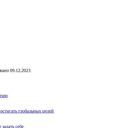
вано
09.12.2023
итию
остигать глобальных целей
 задать себе