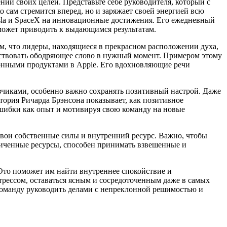
нии своих целей. Представьте себе руководителя, который с
о сам стремится вперед, но и заряжает своей энергией всю
sla и SpaceX на инновационные достижения. Его ежедневный
может приводить к выдающимся результатам.
м, что лидеры, находящиеся в прекрасном расположении духа,
йствовать ободряющее слово в нужный момент. Примером этому
онными продуктами в Apple. Его вдохновляющие речи
зчиками, особенно важно сохранять позитивный настрой. Даже
тория Ричарда Брэнсона показывает, как позитивное
 ошибки как опыт и мотивируя свою команду на новые
свои собственные силы и внутренний ресурс. Важно, чтобы
ниченные ресурсы, способен принимать взвешенные и
 Это поможет им найти внутреннее спокойствие и
трессом, оставаться ясным и сосредоточенным даже в самых
команду руководить делами с непреклонной решимостью и