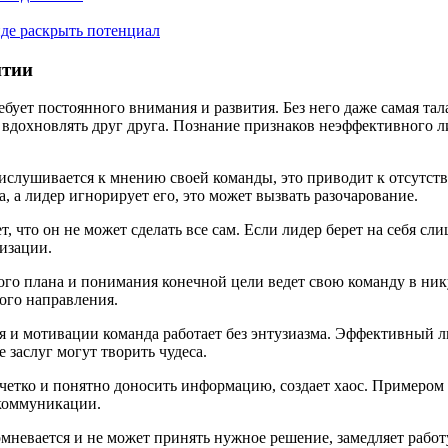
де раскрыть потенциал
итии
ет постоянного внимания и развития. Без него даже самая тал
 вдохновлять друг друга. Познание признаков неэффективного 
прислушивается к мнению своей команды, это приводит к отсут
, а лидер игнорирует его, это может вызвать разочарование.
 что он не может сделать все сам. Если лидер берет на себя сли
изации.
ткого плана и понимания конечной цели ведет свою команду в ни
ного направления.
я и мотивации команда работает без энтузиазма. Эффективный ли
 заслуг могут творить чудеса.
четко и понятно доносить информацию, создает хаос. Примером
 коммуникации.
мневается и не может принять нужное решение, замедляет работ