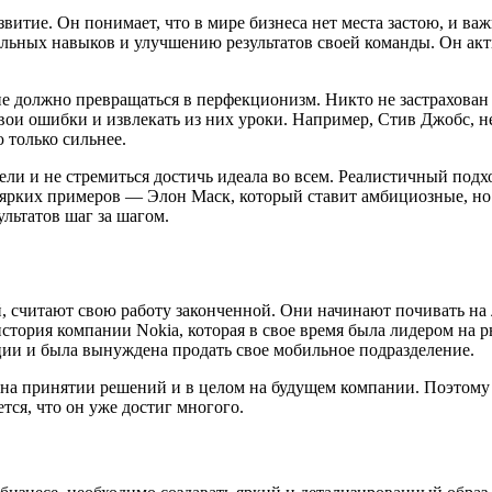
витие. Он понимает, что в мире бизнеса нет места застою, и ва
льных навыков и улучшению результатов своей команды. Он акт
не должно превращаться в перфекционизм. Никто не застрахован
вои ошибки и извлекать из них уроки. Например, Стив Джобс, не
 только сильнее.
ли и не стремиться достичь идеала во всем. Реалистичный подх
 ярких примеров — Элон Маск, который ставит амбициозные, но 
ультатов шаг за шагом.
, считают свою работу законченной. Они начинают почивать на л
тория компании Nokia, которая в свое время была лидером на р
ции и была вынуждена продать свое мобильное подразделение.
 на принятии решений и в целом на будущем компании. Поэтому
тся, что он уже достиг многого.