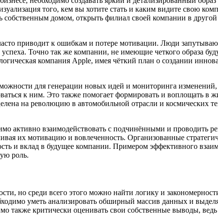
 бизнесе, необходимо создавать яркий и детализированный образ
изуализация того, кем вы хотите стать и каким видите свою ко
ь собственным домом, открыть филиал своей компании в другой
 часто приводит к ошибкам и потере мотивации. Люди запутывают
успеха. Точно так же компании, не имеющие четкого образа буд
логическая компания Apple, имея чёткий план о создании иннов
зможности для генерации новых идей и мониторинга изменений,
оваться к ним. Это также помогает формировать и воплощать в
целена на революцию в автомобильной отрасли и космических те
димо активно взаимодействовать с подчинёнными и проводить ре
иливая их мотивацию и вовлеченность. Организованные стратег
ть и вклад в будущее компании. Примером эффективного взаимо
ую роль.
ости, но среди всего этого можно найти логику и закономернос
бходимо уметь анализировать обширный массив данных и выделя
имо также критически оценивать свои собственные выводы, вед