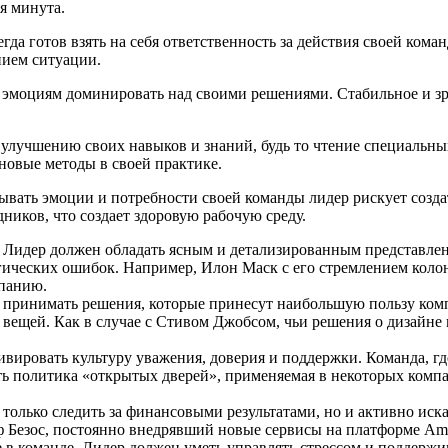
я минута.
егда готов взять на себя ответственность за действия своей ком
нием ситуации.
 эмоциям доминировать над своими решениями. Стабильное и зр
 к улучшению своих навыков и знаний, будь то чтение специаль
новые методы в своей практике.
тывать эмоции и потребности своей команды лидер рискует созд
ников, что создает здоровую рабочую среду.
. Лидер должен обладать ясным и детализированным представле
тегических ошибок. Например, Илон Маск с его стремлением кол
панию.
принимать решения, которые принесут наибольшую пользу комп
 вещей. Как в случае с Стивом Джобсом, чьи решения о дизайне
ивировать культуру уважения, доверия и поддержки. Команда, где
ть политика «открытых дверей», применяемая в некоторых компа
 только следить за финансовыми результатами, но и активно иск
Безос, постоянно внедрявший новые сервисы на платформе Ama
 в команде. Лидер должен уметь управлять стрессом и поддержи