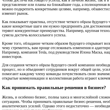
Чтобы достичь настоящего успеха, как в личной жизни, так и в
представление или планы на ближайшие года, а полноценная в
можно подкрепить конкретными целями, например, обзавестис
изменит рынок.
Как показывает практика, отсутствие четкого образа будущего
какие конкретные шаги им нужно предпринять для достижения 
теряют конкурентные преимущества. Например, крупная техно
сумела достичь колоссального успеха.
Кроме того, обладание четким образом будущего открывает во
чему стремитесь, вам проще отслеживать изменения и адаптир
Например, компания Tesla, под руководством Илона Маска, на
инвесторов.
Для создания четкого образа будущего своей компании необхо
процесс, но и объединяет сотрудников вокруг общей цели, ус
помогают каждому члену команды почувствовать свою значимос
открытые коммуникации и коллективная работа играют ключев
Как принимать правильные решения в бизнесе?
Жизнь, и особенно бизнес, полны хаоса и многослойной сложн
ситуациях. Чтобы принимать правильные бизнес-решения, нео
аналитических усилий. Однако этого недостаточно — необход