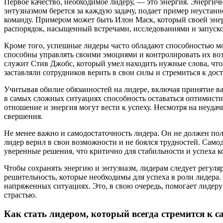
Первое качество, необходимое лидеру, — это энергия. Энергич
энтузиазмом берется за каждую задачу, подает пример неустанн
команду. Примером может быть Илон Маск, который своей эне
распорядок, насыщенный встречами, исследованиями и запуско
Кроме того, успешные лидеры часто обладают способностью мо
способны управлять своими эмоциями и контролировать их во
служит Стив Джобс, который умел находить нужные слова, чт
заставляли сотрудников верить в свои силы и стремиться к до
Учитывая обилие обязанностей на лидере, включая принятие
в самых сложных ситуациях способность оставаться оптимисти
отношение и энергия могут вести к успеху. Несмотря на неуда
свершения.
Не менее важно и самодостаточность лидера. Он не должен по
лидер верил в свои возможности и не боялся трудностей. Са
уверенные решения, что критично для стабильности и успеха 
Чтобы сохранять энергию и энтузиазм, лидерам следует регуля
решительность, которые необходимы для успеха в роли лидера.
напряженных ситуациях. Это, в свою очередь, помогает лидер
страстью.
Как стать лидером, который всегда стремится к 