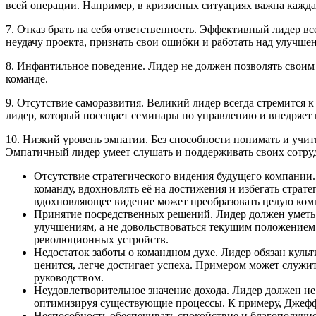
всей операции. Например, в кризисных ситуациях важна кажда
7. Отказ брать на себя ответственность. Эффективный лидер вс
неудачу проекта, признать свои ошибки и работать над улучше
8. Инфантильное поведение. Лидер не должен позволять своим
команде.
9. Отсутствие саморазвития. Великий лидер всегда стремится
лидер, который посещает семинары по управлению и внедряет 
10. Низкий уровень эмпатии. Без способности понимать и учи
Эмпатичный лидер умеет слушать и поддерживать своих сотруд
Отсутствие стратегического видения будущего компании
команду, вдохновлять её на достижения и избегать стра
вдохновляющее видение может преобразовать целую ком
Принятие посредственных решений. Лидер должен уметь 
улучшениям, а не довольствоваться текущим положением
революционных устройств.
Недостаток заботы о командном духе. Лидер обязан культ
ценится, легче достигает успеха. Примером может служи
руководством.
Неудовлетворительное значение дохода. Лидер должен не
оптимизируя существующие процессы. К примеру, Джефф 
Неспособность обеспечивать спокойствие и благополучие