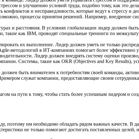
рессом и улучшению условий труда, подобно тому, как это делае
ть конфликтов и несправедливости, которые ведут к стрессу и д
 возможно, процессы принятия решений. Например, внедрение с
ьтурах и расстояния. В условиях глобализации лидер должен быт
ии, такие как IBM, проводят специальные тренинги по межкуль
ировать их выполнение. Лидер должен уметь не только распреде
Agile-методологий в ИТ-компаниях помогает более эффективно у
одительности. Лидер должен внедрять систему оценки производ
мпании. Системы, такие как OKR (Objectives and Key Results), 
олжен быть внимателен к потребностям своей команды, активно
Примером служат компании, предоставляющие своим сотрудника
гом на пути к тому, чтобы стать более успешным лидером и созд
ду, поэтому им необходимо обладать рядом важных качеств. В д
теристики не только помогают достигать поставленных целей, 