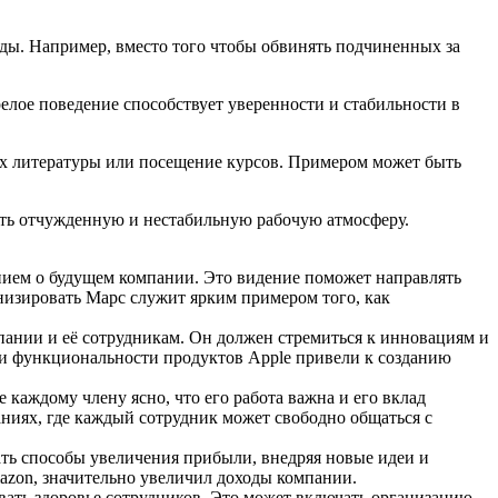
анды. Например, вместо того чтобы обвинять подчиненных за
елое поведение способствует уверенности и стабильности в
ных литературы или посещение курсов. Примером может быть
ать отчужденную и нестабильную рабочую атмосферу.
нием о будущем компании. Это видение поможет направлять
онизировать Марс служит ярким примером того, как
ании и её сотрудникам. Он должен стремиться к инновациям и
 и функциональности продуктов Apple привели к созданию
 каждому члену ясно, что его работа важна и его вклад
ниях, где каждый сотрудник может свободно общаться с
ать способы увеличения прибыли, внедряя новые идеи и
zon, значительно увеличил доходы компании.
вать здоровье сотрудников. Это может включать организацию