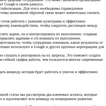
т Google в своём кампусе.
естабилизации. Для этого необходимы справедливое
истемы анонимной обратной связи может значительно снизить
ь готов работать с разными культурами и эффективно
турному взаимодействию, чтобы сократить дистанцию между
лять задачи, но и контролировать их выполнение, создавая
правлять задачами и отслеживать их выполнение.
ительности, чтобы сотрудники понимали, какие результаты от
успешно используют в Google и других крупных корпорациях для
 слушать и реагировать на их запросы. Это поможет создать
м гибкий график работы, чем пользуются многие современные
ать команду, которая будет работать в унисон и эффективно
анной статье мы рассмотрим два ключевых аспекта, которые
но и вдохновляют всю команду на непрерывное развитие.