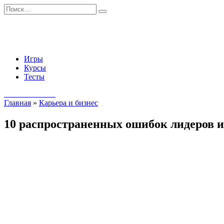
Перейти
Search
к
for:
содержанию
Игры
Курсы
Тесты
Начать занятия
Главная
»
Карьера и бизнес
10 распространенных ошибок лидеров и 