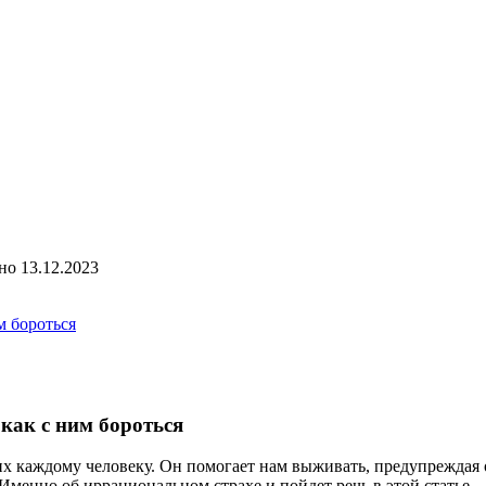
но
13.12.2023
м бороться
как с ним бороться
х каждому человеку. Он помогает нам выживать, предупреждая 
менно об иррациональном страхе и пойдет речь в этой статье.