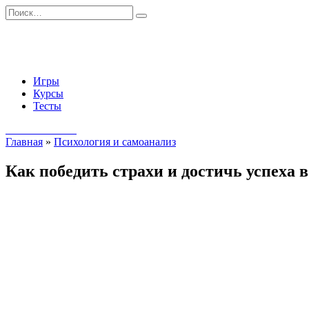
Перейти
Search
к
for:
содержанию
Игры
Курсы
Тесты
Начать занятия
Главная
»
Психология и самоанализ
Как победить страхи и достичь успеха в