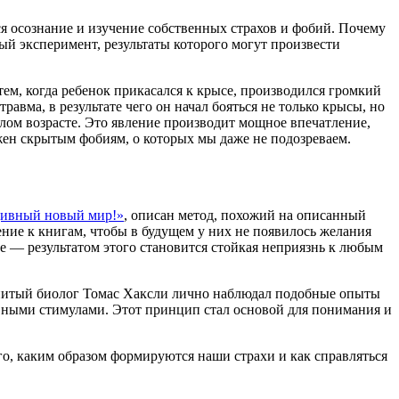
я осознание и изучение собственных страхов и фобий. Почему
й эксперимент, результаты которого могут произвести
ем, когда ребенок прикасался к крысе, производился громкий
авма, в результате чего он начал бояться не только крысы, но
лом возрасте. Это явление производит мощное впечатление,
жен скрытым фобиям, о которых мы даже не подозреваем.
дивный новый мир!»
, описан метод, похожий на описанный
ние к книгам, чтобы в будущем у них не появилось желания
ге — результатом этого становится стойкая неприязнь к любым
менитый биолог Томас Хаксли лично наблюдал подобные опыты
ивными стимулами. Этот принцип стал основой для понимания и
, каким образом формируются наши страхи и как справляться