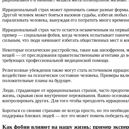
Иррациональный страх может принимать самые разные формы. Н
Другой человек может бояться вызовов судьбы, избегая любых
парализовать человека, вынуждая его потратить много времени
Иррациональный страх часто остается незамеченным на первый
пример — социальная фобия, когда человек испытывает паничес
сильным, что люди начинают избегать общественных мест и ко
Некоторые психические расстройства, такие как шизофрения, 
вещей — от преследования правительственными агентами до в
требующих профессиональной медицинской помощи.
Религиозные убеждения также могут стать источником иррацион
воздействие на психическое состояние человека. Примеры вкл
положительные планы на будущее.
Люди, страдающие от иррациональных страхов, часто предпочи
жизнь, скрывая свои внутренние переживания. Важно осознават
контролировать других. Для того чтобы преодолеть иррациона
Бороться со своими страхами не всегда просто, но это необх
поддержка близких людей — все это может помочь победить ир
Как фобии влияют на нашу жизнь: пример экспе