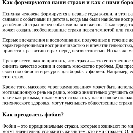
Как формируются наши страхи и как с ними боро
Психика человека формируется в первые годы жизни, и этот р
связаны с событиями из детства, когда мы были наиболее вос
устойчивый страх перед собаками на всю жизнь. Также средст
может создать необоснованные страхи перед темнотой или тих
Первые впечатления и воспоминания, полученные в течение д
характеризующимся восприимчивостью и впечатлительностью, 
привести к развитию страх перед неизвестностью. Но как же м
Прежде всего, важно признать, что страхи — это естественно
снизить качество жизни и создать множество проблем. Для пре
свои способности и ресурсы для борьбы с фобией. Например, 
этот страх.
Кроме того, массовое «программирование» может быть исполь
мотивационную речь на радио, можно значительно улучшить с
такие как реклама, также могут создавать у нас в голове пол
психического здоровья, могут уменьшать общественные страх
Как преодолеть фобии?
Фобии – это иррациональные страхи, которые возникают по м
могут значительно усложнить жизнь тем, кто ими страдает. Од