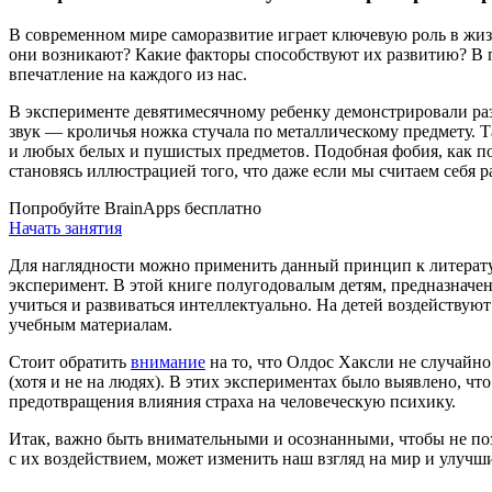
В современном мире саморазвитие играет ключевую роль в жиз
они возникают? Какие факторы способствуют их развитию? В п
впечатление на каждого из нас.
В эксперименте девятимесячному ребенку демонстрировали разл
звук — кроличья ножка стучала по металлическому предмету. Та
и любых белых и пушистых предметов. Подобная фобия, как по
становясь иллюстрацией того, что даже если мы считаем себя
Попробуйте BrainApps бесплатно
Начать занятия
Для наглядности можно применить данный принцип к литерат
эксперимент. В этой книге полугодовалым детям, предназначе
учиться и развиваться интеллектуально. На детей воздействую
учебным материалам.
Стоит обратить
внимание
на то, что Олдос Хаксли не случайн
(хотя и не на людях). В этих экспериментах было выявлено, 
предотвращения влияния страха на человеческую психику.
Итак, важно быть внимательными и осознанными, чтобы не по
с их воздействием, может изменить наш взгляд на мир и улучш