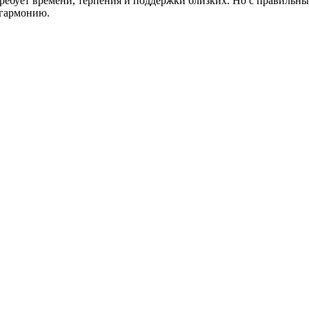
 требует времени, терпения и поддержки близких. Но с правиль
 гармонию.