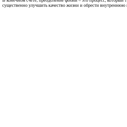
В конечном счете, преодоление фобий – это процесс, который
существенно улучшить качество жизни и обрести внутреннюю