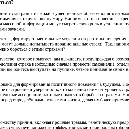
ться?
анний этап развития может существенным образом влиять на эмо
приимчивы к окружающему миру. Например, столкновение с агре
ва массовой информации могут сыграть свою роль в усилении эт
ими звуками.
етства, формируют ментальные модели и стереотипы поведения.
могут дольше испытывать иррациональные страхи. Так, наприме
ожно бороться с этими страхами?
е чувство, которое помогает нам выживать, предупреждая о возм
одоления страха необходимо сначала провести самоанализ, отде
если вы боитесь выступать на публике, чёткое понимание своих
зовано для формирования позитивного поведения в будущем. П
воё настроение и уверенность, что косвенно снижает уровень 
ожительные ассоциации, которые помогут в борьбе со страхами.
и перед определёнными аспектами жизни, делая их более прием
ножеству причин, включая прошлые травмы, генетическую пред
нако, существует множество эффективных методов борьбы с фоби