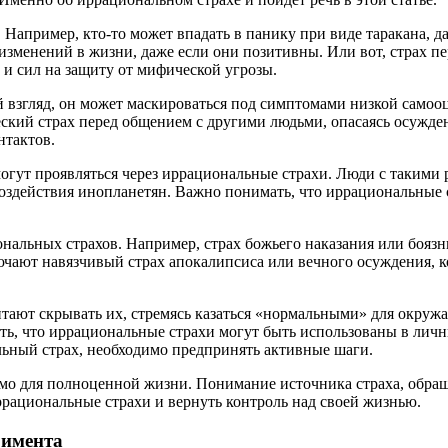
апример, кто-то может впадать в панику при виде таракана, да
 изменений в жизни, даже если они позитивны. Или вот, страх 
 и сил на защиту от мифической угрозы.
 взгляд, он может маскироваться под симптомами низкой самоо
кий страх перед общением с другими людьми, опасаясь осуждени
нтактов.
могут проявляться через иррациональные страхи. Люди с такими
оздействия инопланетян. Важно понимать, что иррациональные с
альных страхов. Например, страх божьего наказания или боязнь
ючают навязчивый страх апокалипсиса или вечного осуждения, к
тают скрывать их, стремясь казаться «нормальными» для окружа
ь, что иррациональные страхи могут быть использованы в личных
льный страх, необходимо предпринять активные шаги.
одимо для полноценной жизни. Понимание источника страха, обр
рациональные страхи и вернуть контроль над своей жизнью.
римента