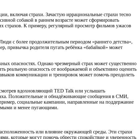
ции, включая страхи. Зачастую иррациональные страхи тесно
ссивной собакой в раннем возрасте может сформировать
их страхов. К примеру, регулярный просмотр фильмов ужасов
 Люди с более продолжительным периодом «раннего детства»,
р, привычка родителя пугать ребёнка «бабайкой» может
ожных опасностях. Однако чрезмерный страх может существенно
лить реальную опасность от воображаемой и объективно оценить
 навыков коммуникации и тренировок может помочь преодолеть
осмотрев вдохновляющий TED Talk или услышать
страха. Положительные и обнадёживающие сообщения в СМИ,
 Например, социальные кампании, направленные на поддержание
лемыми и менее пугающими.
расположенность или влияние окружающей среды. Эти страхи
ями, которые могут помочь обрести спокойствие и уверенность