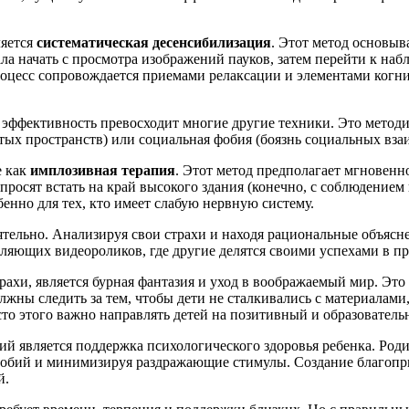
ляется
систематическая десенсибилизация
. Этот метод основыв
ала начать с просмотра изображений пауков, затем перейти к наб
роцесс сопровождается приемами релаксации и элементами когн
 эффективность превосходит многие другие техники. Это методи
тых пространств) или социальная фобия (боязнь социальных вза
е как
имплозивная терапия
. Этот метод предполагает мгновенн
просят встать на край высокого здания (конечно, с соблюдением 
енно для тех, кто имеет слабую нервную систему.
ятельно. Анализируя свои страхи и находя рациональные объясн
вляющих видеороликов, где другие делятся своими успехами в п
ахи, является бурная фантазия и уход в воображаемый мир. Это 
олжны следить за тем, чтобы дети не сталкивались с материал
о этого важно направлять детей на позитивный и образователь
й является поддержка психологического здоровья ребенка. Род
фобий и минимизируя раздражающие стимулы. Создание благопри
й.