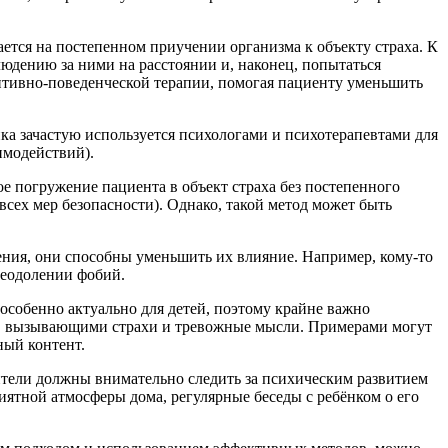
ается на постепенном приучении организма к объекту страха. К
людению за ними на расстоянии и, наконец, попытаться
итивно-поведенческой терапии, помогая пациенту уменьшить
ка зачастую используется психологами и психотерапевтами для
имодействий).
ое погружение пациента в объект страха без постепенного
всех мер безопасности). Однако, такой метод может быть
ения, они способны уменьшить их влияние. Например, кому-то
реодолении фобий.
особенно актуально для детей, поэтому крайне важно
ами, вызывающими страхи и тревожные мысли. Примерами могут
ный контент.
ители должны внимательно следить за психическим развитием
ятной атмосферы дома, регулярные беседы с ребёнком о его