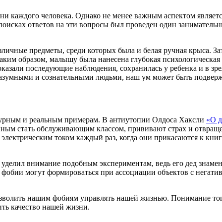
ни каждого человека. Однако не менее важным аспектом являетс
оисках ответов на эти вопросы был проведен один занимательны
ичные предметы, среди которых была и белая ручная крыса. Зат
ким образом, малышу была нанесена глубокая психологическая тр
казали последующие наблюдения, сохранилась у ребенка и в зре
 разумными и сознательными людьми, наш ум может быть подвер
урным и реальным примерам. В антиутопии Олдоса Хаксли
«О 
нным стать обслуживающим классом, прививают страх и отвраще
т электрическим током каждый раз, когда они прикасаются к кни
о уделил внимание подобным экспериментам, ведь его дед зна
что фобии могут формироваться при ассоциации объектов с негат
зволить нашим фобиям управлять нашей жизнью. Понимание того
ить качество нашей жизни.