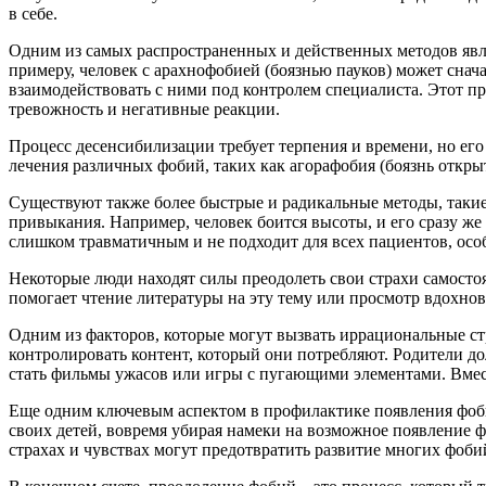
в себе.
Одним из самых распространенных и действенных методов яв
примеру, человек с арахнофобией (боязнью пауков) может снач
взаимодействовать с ними под контролем специалиста. Этот п
тревожность и негативные реакции.
Процесс десенсибилизации требует терпения и времени, но его
лечения различных фобий, таких как агорафобия (боязнь откры
Существуют также более быстрые и радикальные методы, таки
привыкания. Например, человек боится высоты, и его сразу же 
слишком травматичным и не подходит для всех пациентов, особ
Некоторые люди находят силы преодолеть свои страхи самосто
помогает чтение литературы на эту тему или просмотр вдохно
Одним из факторов, которые могут вызвать иррациональные стр
контролировать контент, который они потребляют. Родители д
стать фильмы ужасов или игры с пугающими элементами. Вмест
Еще одним ключевым аспектом в профилактике появления фоби
своих детей, вовремя убирая намеки на возможное появление 
страхах и чувствах могут предотвратить развитие многих фоби