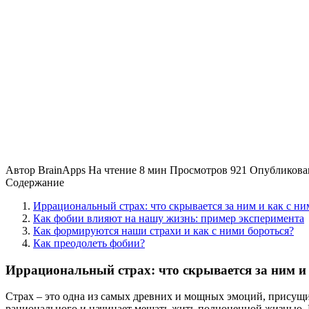
Автор
BrainApps
На чтение
8 мин
Просмотров
921
Опубликова
Содержание
Иррациональный страх: что скрывается за ним и как с ни
Как фобии влияют на нашу жизнь: пример эксперимента
Как формируются наши страхи и как с ними бороться?
Как преодолеть фобии?
Иррациональный страх: что скрывается за ним и 
Страх – это одна из самых древних и мощных эмоций, присущи
рационального и начинает мешать жить полноценной жизнью. И