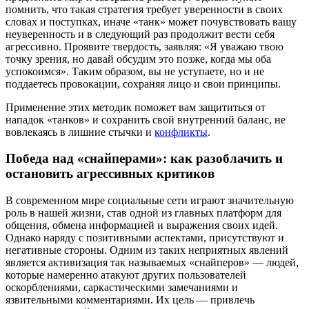
помнить, что такая стратегия требует уверенности в своих
словах и поступках, иначе «танк» может почувствовать вашу
неуверенность и в следующий раз продолжит вести себя
агрессивно. Проявите твердость, заявляя: «Я уважаю твою
точку зрения, но давай обсудим это позже, когда мы оба
успокоимся». Таким образом, вы не уступаете, но и не
поддаетесь провокации, сохраняя лицо и свои принципы.
Применение этих методик поможет вам защититься от
нападок «танков» и сохранить свой внутренний баланс, не
вовлекаясь в лишние стычки и
конфликты
.
Победа над «снайперами»: как разоблачить и
остановить агрессивных критиков
В современном мире социальные сети играют значительную
роль в нашей жизни, став одной из главных платформ для
общения, обмена информацией и выражения своих идей.
Однако наряду с позитивными аспектами, присутствуют и
негативные стороны. Одним из таких неприятных явлений
является активизация так называемых «снайперов» — людей,
которые намеренно атакуют других пользователей
оскорблениями, саркастическими замечаниями и
язвительными комментариями. Их цель — привлечь