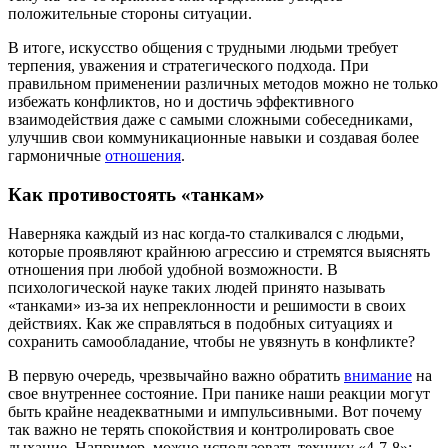
положительные стороны ситуации.
В итоге, искусство общения с трудными людьми требует
терпения, уважения и стратегического подхода. При
правильном применении различных методов можно не только
избежать конфликтов, но и достичь эффективного
взаимодействия даже с самыми сложными собеседниками,
улучшив свои коммуникационные навыки и создавая более
гармоничные
отношения
.
Как противостоять «танкам»
Наверняка каждый из нас когда-то сталкивался с людьми,
которые проявляют крайнюю агрессию и стремятся выяснять
отношения при любой удобной возможности. В
психологической науке таких людей принято называть
«танками» из-за их непреклонности и решимости в своих
действиях. Как же справляться в подобных ситуациях и
сохранить самообладание, чтобы не увязнуть в конфликте?
В первую очередь, чрезвычайно важно обратить
внимание
на
свое внутреннее состояние. При панике наши реакции могут
быть крайне неадекватными и импульсивными. Вот почему
так важно не терять спокойствия и контролировать свое
дыхание. Например, можно использовать технику «4-7-8»: