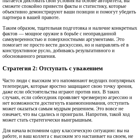
пытается диктовать свои условия на основе авторитета, вы
сможете спокойно привести факты и статистику, которые
объективно демонстрируют ваши позиции и помогут убедить
партнера в вашей правоте.
Таким образом, тщательная подготовка и наличие конкретных
фактов — мощное оружие в борьбе с неоправданной
самоуверенностью и поверхностными аргументами. Это
помогает не просто вести дискуссию, но и направлять её в
конструктивное русло, добиваясь результативного и
обоснованного решения.
Стратегия 2: Отступать с уважением
Часто люди с высоким эго напоминают ведущих популярных
телепередач, которые яростно защищают свою точку зрения,
даже если обстоятельства играют против них. В таких
случаях, если собеседник проявляет чрезмерную агрессию и
нет возможности достигнуть взаимопонимания, отступить
может оказаться самым мудрым решением. Это вовсе не
означает, что вы сдались и проиграли. Напротив, такой ход
может стать стратегически выигрышным.
Для начала вспомним одну классическую ситуацию: вы на
работе, и ваш коллега с высоким эго настаивает на своем, не