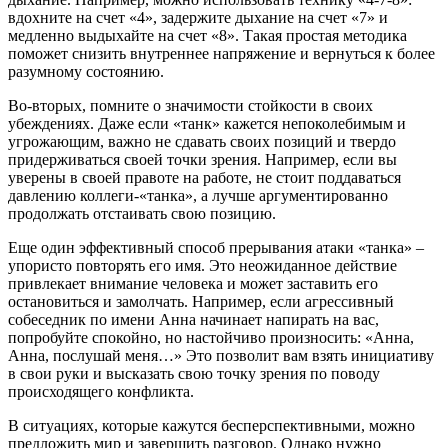
вдохните на счет «4», задержите дыхание на счет «7» и
медленно выдыхайте на счет «8». Такая простая методика
поможет снизить внутреннее напряжение и вернуться к более
разумному состоянию.
Во-вторых, помните о значимости стойкости в своих
убеждениях. Даже если «танк» кажется непоколебимым и
угрожающим, важно не сдавать своих позиций и твердо
придерживаться своей точки зрения. Например, если вы
уверены в своей правоте на работе, не стоит поддаваться
давлению коллеги-«танка», а лучше аргументированно
продолжать отстаивать свою позицию.
Еще один эффективный способ прерывания атаки «танка» –
упористо повторять его имя. Это неожиданное действие
привлекает внимание человека и может заставить его
остановиться и замолчать. Например, если агрессивный
собеседник по имени Анна начинает напирать на вас,
попробуйте спокойно, но настойчиво произносить: «Анна,
Анна, послушай меня…» Это позволит вам взять инициативу
в свои руки и высказать свою точку зрения по поводу
происходящего конфликта.
В ситуациях, которые кажутся бесперспективными, можно
предложить мир и завершить разговор. Однако нужно