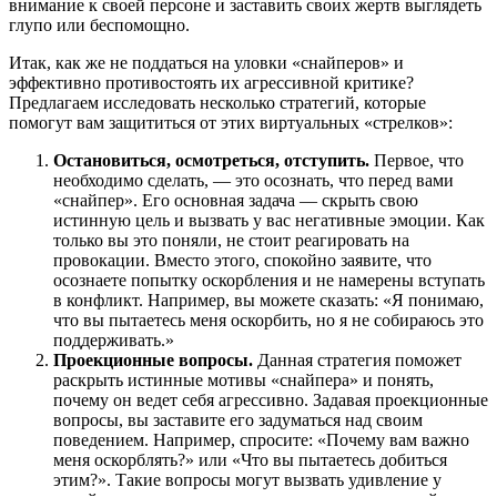
внимание к своей персоне и заставить своих жертв выглядеть
глупо или беспомощно.
Итак, как же не поддаться на уловки «снайперов» и
эффективно противостоять их агрессивной критике?
Предлагаем исследовать несколько стратегий, которые
помогут вам защититься от этих виртуальных «стрелков»:
Остановиться, осмотреться, отступить.
Первое, что
необходимо сделать, — это осознать, что перед вами
«снайпер». Его основная задача — скрыть свою
истинную цель и вызвать у вас негативные эмоции. Как
только вы это поняли, не стоит реагировать на
провокации. Вместо этого, спокойно заявите, что
осознаете попытку оскорбления и не намерены вступать
в конфликт. Например, вы можете сказать: «Я понимаю,
что вы пытаетесь меня оскорбить, но я не собираюсь это
поддерживать.»
Проекционные вопросы.
Данная стратегия поможет
раскрыть истинные мотивы «снайпера» и понять,
почему он ведет себя агрессивно. Задавая проекционные
вопросы, вы заставите его задуматься над своим
поведением. Например, спросите: «Почему вам важно
меня оскорблять?» или «Что вы пытаетесь добиться
этим?». Такие вопросы могут вызвать удивление у