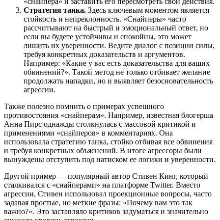
«снайпера» и заставить его пересмотреть свои действия.
Стратегия танка.
Здесь ключевым моментом является
стойкость и непреклонность. «Снайперы» часто
рассчитывают на быстрый и эмоциональный ответ, но
если вы будете устойчивы и спокойны, это может
лишить их уверенности. Ведите диалог с позиции силы,
требуя конкретных доказательств и аргументов.
Например: «Какие у вас есть доказательства для ваших
обвинений?». Такой метод не только отбивает желание
продолжать нападки, но и выявляет безосновательность
агрессии.
Также полезно помнить о примерах успешного
противостояния «снайперам». Например, известная блогерша
Анна Пирс однажды столкнулась с массовой критикой и
применениями «снайперов» в комментариях. Она
использовала стратегию танка, стойко отбивая все обвинения
и требуя конкретных объяснений. В итоге агрессоры были
вынуждены отступить под натиском ее логики и уверенности.
Другой пример — популярный автор Стивен Кинг, который
сталкивался с «снайперами» на платформе Twitter. Вместо
агрессии, Стивен использовал проекционные вопросы, часто
задавая простые, но меткие фразы: «Почему вам это так
важно?». Это заставляло критиков задуматься и значительно