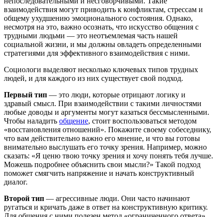
непоследовательными и несговорчивыми. Такие
взаимодействия могут приводить к конфликтам, стрессам и
общему ухудшению эмоционального состояния. Однако,
несмотря на это, важно осознать, что искусство общения с
трудными людьми — это неотъемлемая часть нашей
социальной жизни, и мы должны овладеть определенными
стратегиями для эффективного взаимодействия с ними.
Социологи выделяют несколько ключевых типов трудных
людей, и для каждого из них существует свой подход.
Первый тип
— это люди, которые отрицают логику и
здравый смысл. При взаимодействии с такими личностями
любые доводы и аргументы могут казаться бессмысленными.
Чтобы наладить
общение
, стоит воспользоваться методом
«восстановления отношений». Покажите своему собеседнику,
что вам действительно важно его мнение, и что вы готовы
внимательно выслушать его точку зрения. Например, можно
сказать: «Я ценю твою точку зрения и хочу понять тебя лучше.
Можешь подробнее объяснить свои мысли?» Такой подход
поможет смягчить напряжение и начать конструктивный
диалог.
Второй тип
— агрессивные люди. Они часто начинают
ругаться и кричать даже в ответ на конструктивную критику.
Для общения с ними полезен метод «ограниченного ответа»,