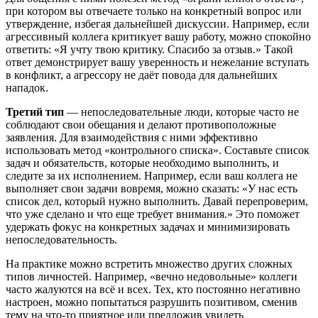
при котором вы отвечаете только на конкретный вопрос или
утверждение, избегая дальнейшей дискуссии. Например, если
агрессивный коллега критикует вашу работу, можно спокойно
ответить: «Я учту твою критику. Спасибо за отзыв.» Такой
ответ демонстрирует вашу уверенность и нежелание вступать
в конфликт, а агрессору не даёт повода для дальнейших
нападок.
Третий тип
— непоследовательные люди, которые часто не
соблюдают свои обещания и делают противоположные
заявления. Для взаимодействия с ними эффективно
использовать метод «контрольного списка». Составьте список
задач и обязательств, которые необходимо выполнить, и
следите за их исполнением. Например, если ваш коллега не
выполняет свои задачи вовремя, можно сказать: «У нас есть
список дел, который нужно выполнить. Давай перепроверим,
что уже сделано и что еще требует внимания.» Это поможет
удержать фокус на конкретных задачах и минимизировать
непоследовательность.
На практике можно встретить множество других сложных
типов личностей. Например, «вечно недовольные» коллеги
часто жалуются на всё и всех. Тех, кто постоянно негативно
настроен, можно попытаться разрушить позитивом, сменив
тему на что-то приятное или предложив увидеть