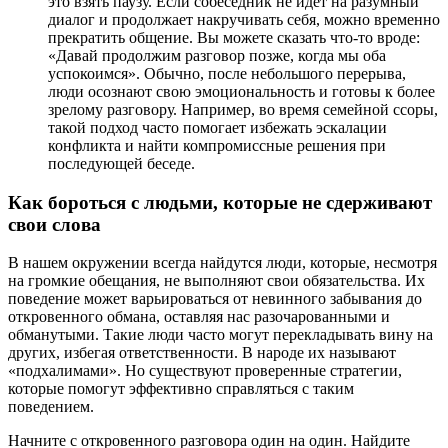
это взять паузу. Если собеседник не идет на разумный
диалог и продолжает накручивать себя, можно временно
прекратить общение. Вы можете сказать что-то вроде:
«Давай продолжим разговор позже, когда мы оба
успокоимся». Обычно, после небольшого перерыва,
люди осознают свою эмоциональность и готовы к более
зрелому разговору. Например, во время семейной ссоры,
такой подход часто помогает избежать эскалации
конфликта и найти компромиссные решения при
последующей беседе.
Как бороться с людьми, которые не сдерживают
свои слова
В нашем окружении всегда найдутся люди, которые, несмотря
на громкие обещания, не выполняют свои обязательства. Их
поведение может варьироваться от невинного забывания до
откровенного обмана, оставляя нас разочарованными и
обманутыми. Такие люди часто могут перекладывать вину на
других, избегая ответственности. В народе их называют
«подхалимами». Но существуют проверенные стратегии,
которые помогут эффективно справляться с таким
поведением.
Начните с откровенного разговора один на один. Найдите