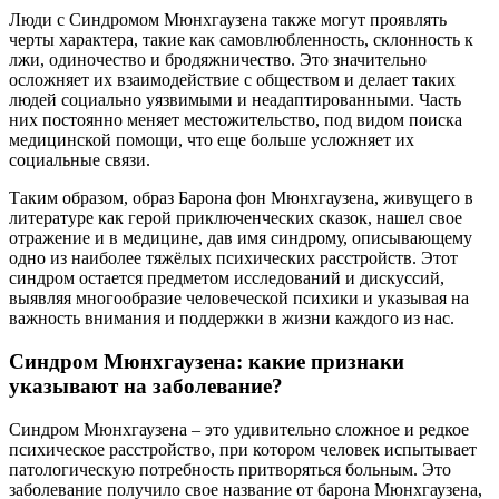
Люди с Синдромом Мюнхгаузена также могут проявлять
черты характера, такие как самовлюбленность, склонность к
лжи, одиночество и бродяжничество. Это значительно
осложняет их взаимодействие с обществом и делает таких
людей социально уязвимыми и неадаптированными. Часть
них постоянно меняет местожительство, под видом поиска
медицинской помощи, что еще больше усложняет их
социальные связи.
Таким образом, образ Барона фон Мюнхгаузена, живущего в
литературе как герой приключенческих сказок, нашел свое
отражение и в медицине, дав имя синдрому, описывающему
одно из наиболее тяжёлых психических расстройств. Этот
синдром остается предметом исследований и дискуссий,
выявляя многообразие человеческой психики и указывая на
важность внимания и поддержки в жизни каждого из нас.
Синдром Мюнхгаузена: какие признаки
указывают на заболевание?
Синдром Мюнхгаузена – это удивительно сложное и редкое
психическое расстройство, при котором человек испытывает
патологическую потребность притворяться больным. Это
заболевание получило свое название от барона Мюнхгаузена,