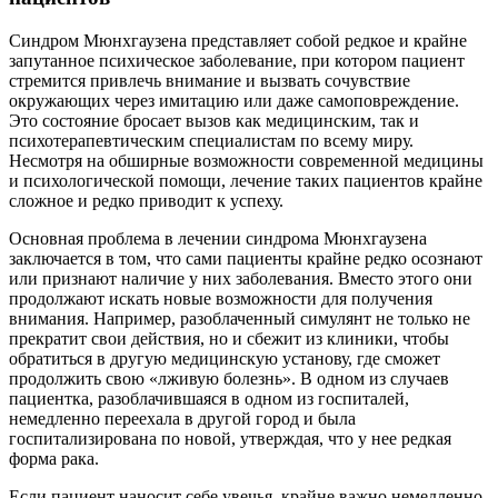
Синдром Мюнхгаузена представляет собой редкое и крайне
запутанное психическое заболевание, при котором пациент
стремится привлечь внимание и вызвать сочувствие
окружающих через имитацию или даже самоповреждение.
Это состояние бросает вызов как медицинским, так и
психотерапевтическим специалистам по всему миру.
Несмотря на обширные возможности современной медицины
и психологической помощи, лечение таких пациентов крайне
сложное и редко приводит к успеху.
Основная проблема в лечении синдрома Мюнхгаузена
заключается в том, что сами пациенты крайне редко осознают
или признают наличие у них заболевания. Вместо этого они
продолжают искать новые возможности для получения
внимания. Например, разоблаченный симулянт не только не
прекратит свои действия, но и сбежит из клиники, чтобы
обратиться в другую медицинскую установу, где сможет
продолжить свою «лживую болезнь». В одном из случаев
пациентка, разоблачившаяся в одном из госпиталей,
немедленно переехала в другой город и была
госпитализирована по новой, утверждая, что у нее редкая
форма рака.
Если пациент наносит себе увечья, крайне важно немедленно