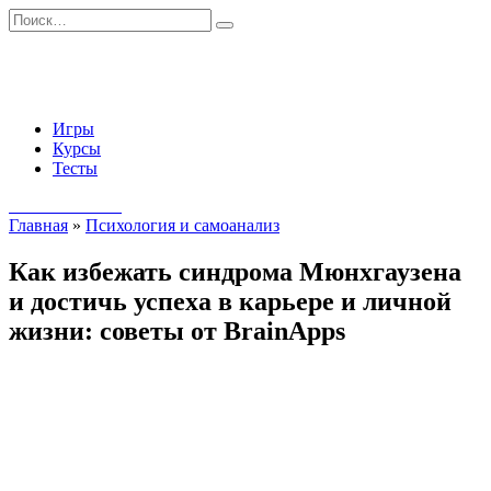
Перейти
Search
к
for:
содержанию
Игры
Курсы
Тесты
Начать занятия
Главная
»
Психология и самоанализ
Как избежать синдрома Мюнхгаузена
и достичь успеха в карьере и личной
жизни: советы от BrainApps