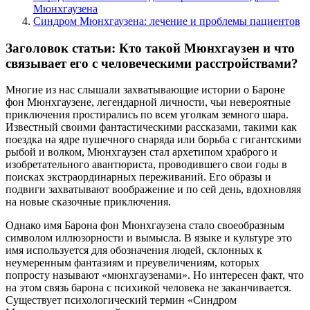
Мюнхгаузена
Синдром Мюнхгаузена: лечение и проблемы пациентов
Заголовок статьи: Кто такой Мюнхгаузен и что
связывает его с человеческими расстройствами?
Многие из нас слышали захватывающие истории о Бароне
фон Мюнхгаузене, легендарной личности, чьи невероятные
приключения простирались по всем уголкам земного шара.
Известный своими фантастическими рассказами, такими как
поездка на ядре пушечного снаряда или борьба с гигантскими
рыбой и волком, Мюнхгаузен стал архетипом храброго и
изобретательного авантюриста, проводившего свои годы в
поисках экстраординарных переживаний. Его образы и
подвиги захватывают воображение и по сей день, вдохновляя
на новые сказочные приключения.
Однако имя Барона фон Мюнхгаузена стало своеобразным
символом иллюзорности и вымысла. В языке и культуре это
имя используется для обозначения людей, склонных к
неумеренным фантазиям и преувеличениям, которых
попросту называют «мюнхгаузенами». Но интересен факт, что
на этом связь барона с психикой человека не заканчивается.
Существует психологический термин «Синдром