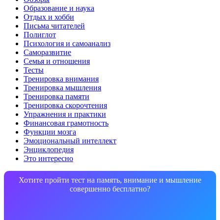
Образование и наука
Отдых и хобби
Письма читателей
Полиглот
Психология и самоанализ
Саморазвитие
Семья и отношения
Тесты
Тренировка внимания
Тренировка мышления
Тренировка памяти
Тренировка скорочтения
Упражнения и практики
Финансовая грамотность
Функции мозга
Эмоциональный интеллект
Энциклопедия
Это интересно
Хотите пройти тест на память, внимание и мышление
совершенно бесплатно?