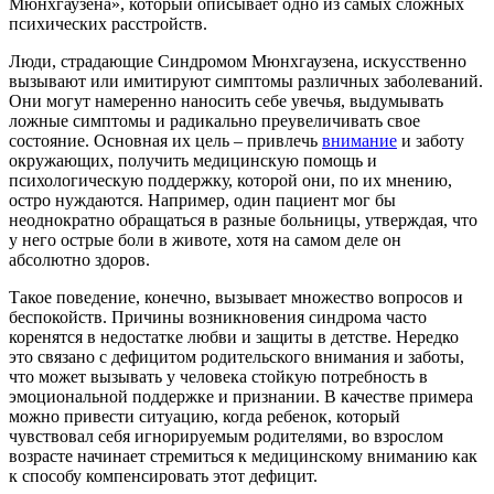
Мюнхгаузена», который описывает одно из самых сложных
психических расстройств.
Люди, страдающие Синдромом Мюнхгаузена, искусственно
вызывают или имитируют симптомы различных заболеваний.
Они могут намеренно наносить себе увечья, выдумывать
ложные симптомы и радикально преувеличивать свое
состояние. Основная их цель – привлечь
внимание
и заботу
окружающих, получить медицинскую помощь и
психологическую поддержку, которой они, по их мнению,
остро нуждаются. Например, один пациент мог бы
неоднократно обращаться в разные больницы, утверждая, что
у него острые боли в животе, хотя на самом деле он
абсолютно здоров.
Такое поведение, конечно, вызывает множество вопросов и
беспокойств. Причины возникновения синдрома часто
коренятся в недостатке любви и защиты в детстве. Нередко
это связано с дефицитом родительского внимания и заботы,
что может вызывать у человека стойкую потребность в
эмоциональной поддержке и признании. В качестве примера
можно привести ситуацию, когда ребенок, который
чувствовал себя игнорируемым родителями, во взрослом
возрасте начинает стремиться к медицинскому вниманию как
к способу компенсировать этот дефицит.