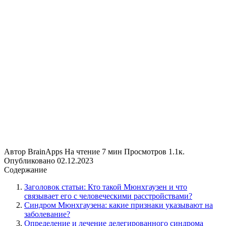
Автор
BrainApps
На чтение
7 мин
Просмотров
1.1к.
Опубликовано
02.12.2023
Содержание
Заголовок статьи: Кто такой Мюнхгаузен и что
связывает его с человеческими расстройствами?
Синдром Мюнхгаузена: какие признаки указывают на
заболевание?
Определение и лечение делегированного синдрома