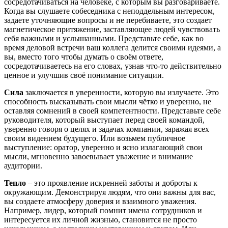
сосредотачиваться на человеке, с которым вы разговариваете.
Когда вы слушаете собеседника с неподдельным интересом,
задаете уточняющие вопросы и не перебиваете, это создает
магнетическое притяжение, заставляющее людей чувствовать
себя важными и услышанными. Представьте себе, как во
время деловой встречи ваш коллега делится своими идеями, а
вы, вместо того чтобы думать о своём ответе,
сосредотачиваетесь на его словах, узнав что-то действительно
ценное и улучшив своё понимание ситуации.
Сила
заключается в уверенности, которую вы излучаете. Это
способность высказывать свои мысли чётко и уверенно, не
оставляя сомнений в своей компетентности. Представьте себе
руководителя, который выступает перед своей командой,
уверенно говоря о целях и задачах компании, заражая всех
своим видением будущего. Или возьмем публичное
выступление: оратор, уверенно и ясно излагающий свои
мысли, мгновенно завоевывает уважение и внимание
аудитории.
Тепло
– это проявление искренней заботы и доброты к
окружающим. Демонстрируя людям, что они важны для вас,
вы создаете атмосферу доверия и взаимного уважения.
Например, лидер, который помнит имена сотрудников и
интересуется их личной жизнью, становится не просто