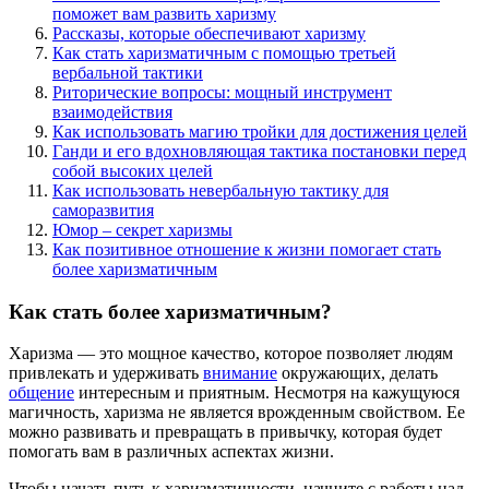
поможет вам развить харизму
Рассказы, которые обеспечивают харизму
Как стать харизматичным с помощью третьей
вербальной тактики
Риторические вопросы: мощный инструмент
взаимодействия
Как использовать магию тройки для достижения целей
Ганди и его вдохновляющая тактика постановки перед
собой высоких целей
Как использовать невербальную тактику для
саморазвития
Юмор – секрет харизмы
Как позитивное отношение к жизни помогает стать
более харизматичным
Как стать более харизматичным?
Харизма — это мощное качество, которое позволяет людям
привлекать и удерживать
внимание
окружающих, делать
общение
интересным и приятным. Несмотря на кажущуюся
магичность, харизма не является врожденным свойством. Ее
можно развивать и превращать в привычку, которая будет
помогать вам в различных аспектах жизни.
Чтобы начать путь к харизматичности, начните с работы над