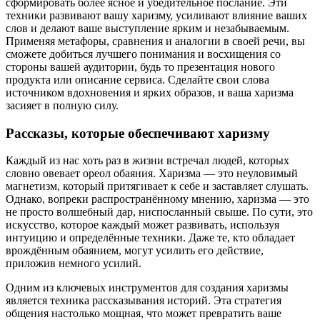
сформировать более ясное и убедительное послание. Эти
техники развивают вашу харизму, усиливают влияние ваших
слов и делают ваше выступление ярким и незабываемым.
Применяя метафоры, сравнения и аналогии в своей речи, вы
сможете добиться лучшего понимания и восхищения со
стороны вашей аудитории, будь то презентация нового
продукта или описание сервиса. Сделайте свои слова
источником вдохновения и ярких образов, и ваша харизма
засияет в полную силу.
Рассказы, которые обеспечивают харизму
Каждый из нас хоть раз в жизни встречал людей, которых
словно овевает ореол обаяния. Харизма — это неуловимый
магнетизм, который притягивает к себе и заставляет слушать.
Однако, вопреки распространённому мнению, харизма — это
не просто волшебный дар, ниспосланный свыше. По сути, это
искусство, которое каждый может развивать, используя
интуицию и определённые техники. Даже те, кто обладает
врождённым обаянием, могут усилить его действие,
приложив немного усилий.
Одним из ключевых инструментов для создания харизмы
является техника рассказывания историй. Эта стратегия
общения настолько мощная, что может превратить ваше