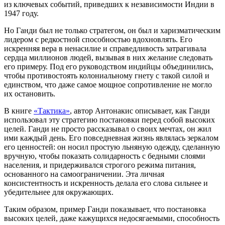
из ключевых событий, приведших к независимости Индии в
1947 году.
Но Ганди был не только стратегом, он был и харизматическим
лидером с редкостной способностью вдохновлять. Его
искренняя вера в ненасилие и справедливость затрагивала
сердца миллионов людей, вызывая в них желание следовать
его примеру. Под его руководством индийцы объединились,
чтобы противостоять колониальному гнету с такой силой и
единством, что даже самое мощное сопротивление не могло
их остановить.
В книге
«Тактика»
, автор Антонакис описывает, как Ганди
использовал эту стратегию постановки перед собой высоких
целей. Ганди не просто рассказывал о своих мечтах, он жил
ими каждый день. Его повседневная жизнь являлась зеркалом
его ценностей: он носил простую льняную одежду, сделанную
вручную, чтобы показать солидарность с бедными слоями
населения, и придерживался строгого режима питания,
основанного на самоограничении. Эта личная
консистентность и искренность делала его слова сильнее и
убедительнее для окружающих.
Таким образом, пример Ганди показывает, что постановка
высоких целей, даже кажущихся недосягаемыми, способность