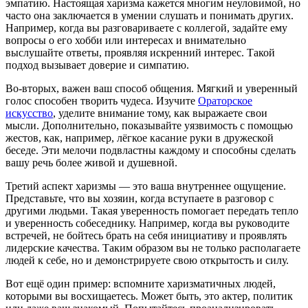
эмпатию. Настоящая харизма кажется многим неуловимой, но
часто она заключается в умении слушать и понимать других.
Например, когда вы разговариваете с коллегой, задайте ему
вопросы о его хобби или интересах и внимательно
выслушайте ответы, проявляя искренний интерес. Такой
подход вызывает доверие и симпатию.
Во-вторых, важен ваш способ общения. Мягкий и уверенный
голос способен творить чудеса. Изучите
Ораторское
искусство
, уделите внимание тому, как выражаете свои
мысли. Дополнительно, показывайте уязвимость с помощью
жестов, как, например, лёгкое касание руки в дружеской
беседе. Эти мелочи подвластны каждому и способны сделать
вашу речь более живой и душевной.
Третий аспект харизмы — это ваша внутреннее ощущение.
Представьте, что вы хозяин, когда вступаете в разговор с
другими людьми. Такая уверенность помогает передать тепло
и уверенность собеседнику. Например, когда вы руководите
встречей, не бойтесь брать на себя инициативу и проявлять
лидерские качества. Таким образом вы не только располагаете
людей к себе, но и демонстрируете свою открытость и силу.
Вот ещё один пример: вспомните харизматичных людей,
которыми вы восхищаетесь. Может быть, это актер, политик