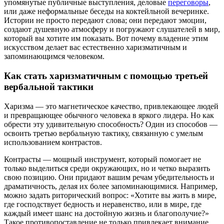
упомянутые публичные выступления, деловые
переговоры
,
или даже неформальные беседы на коктейльной вечеринке.
Истории не просто передают слова; они передают эмоции,
создают душевную атмосферу и погружают слушателей в мир,
который вы хотите им показать. Вот почему владение этим
искусством делает вас естественно харизматичным и
запоминающимся человеком.
Как стать харизматичным с помощью третьей
вербальной тактики
Харизма — это магнетическое качество, привлекающее людей
и превращающее обычного человека в яркого лидера. Но как
обрести эту удивительную способность? Один из способов —
освоить третью вербальную тактику, связанную с умелым
использованием контрастов.
Контрасты — мощный инструмент, который помогает не
только выделиться среди окружающих, но и четко выразить
свою позицию. Они придают вашим речам убедительность и
драматичность, делая их более запоминающимися. Например,
можно задать риторический вопрос: «Хотите вы жить в мире,
где господствует бедность и неравенство, или в мире, где
каждый имеет шанс на достойную жизнь и благополучие?»
Такое противопоставление не только привлекает внимание,