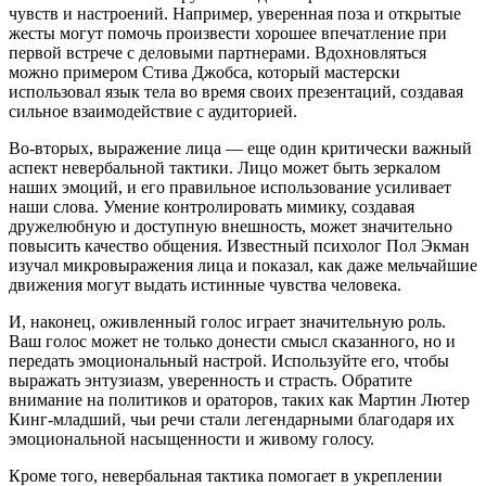
чувств и настроений. Например, уверенная поза и открытые
жесты могут помочь произвести хорошее впечатление при
первой встрече с деловыми партнерами. Вдохновляться
можно примером Стива Джобса, который мастерски
использовал язык тела во время своих презентаций, создавая
сильное взаимодействие с аудиторией.
Во-вторых, выражение лица — еще один критически важный
аспект невербальной тактики. Лицо может быть зеркалом
наших эмоций, и его правильное использование усиливает
наши слова. Умение контролировать мимику, создавая
дружелюбную и доступную внешность, может значительно
повысить качество общения. Известный психолог Пол Экман
изучал микровыражения лица и показал, как даже мельчайшие
движения могут выдать истинные чувства человека.
И, наконец, оживленный голос играет значительную роль.
Ваш голос может не только донести смысл сказанного, но и
передать эмоциональный настрой. Используйте его, чтобы
выражать энтузиазм, уверенность и страсть. Обратите
внимание на политиков и ораторов, таких как Мартин Лютер
Кинг-младший, чьи речи стали легендарными благодаря их
эмоциональной насыщенности и живому голосу.
Кроме того, невербальная тактика помогает в укреплении