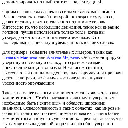
демонстрировать полный контроль над ситуацией.
Одним из ключевых аспектов силы является ваша осанка.
Важно следить за своей постурой: никогда не сутультесь,
держите спину прямо и уверенно поднимите голову.
Интересно то, что небольшие движения, такие как кивание
головой, лучше использовать только тогда, когда вы
утверждаете что-то действительно значимое. Это
подчеркивает вашу силу и убежденность в своих словах.
Для примера, возьмите влиятельных лидеров, таких как
Нельсон Мандела
или
Ангела Меркель
. Они демонстрируют
уверенную и сильную осанку, что сразу же создаёт
впечатление мощи и харизмы. Независимо от того,
выступают ли они на международных форумах или проводят
деловые встречи, их физическое поведение внушает
уверенность окружающим.
Также, не менее важным компонентом силы является ваша
компетентность. Чтобы выглядеть сильным и уверенным,
необходимо быть начитанным и обладать широкими
знаниями. Осведомлённость в таких областях, как мировые
события, политика и бизнес, помогает вам выглядеть более
компетентным и внушать уверенность. Представьте себе, что
вы находитесь на деловой встрече и способны уверенно