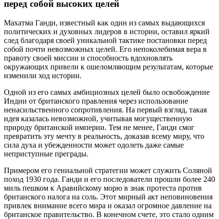
перед собой высоких целей
Махатма Ганди, известный как один из самых выдающихся
политических и духовных лидеров в истории, оставил яркий
след благодаря своей уникальной тактике постановки перед
собой почти невозможных целей. Его непоколебимая вера в
правоту своей миссии и способность вдохновлять
окружающих привели к ошеломляющим результатам, которые
изменили ход истории.
Одной из его самых амбициозных целей было освобождение
Индии от британского правления через использование
ненасильственного сопротивления. На первый взгляд, такая
идея казалась невозможной, учитывая могущественную
природу британской империи. Тем не менее, Ганди смог
превратить эту мечту в реальность, доказав всему миру, что
сила духа и убежденности может одолеть даже самые
неприступные преграды.
Примером его гениальной стратегии может служить Соляной
поход 1930 года. Ганди и его последователи прошли более 240
миль пешком к Аравийскому морю в знак протеста против
британского налога на соль. Этот мирный акт неповиновения
привлек внимание всего мира и оказал огромное давление на
британское правительство. В конечном счете, это стало одним