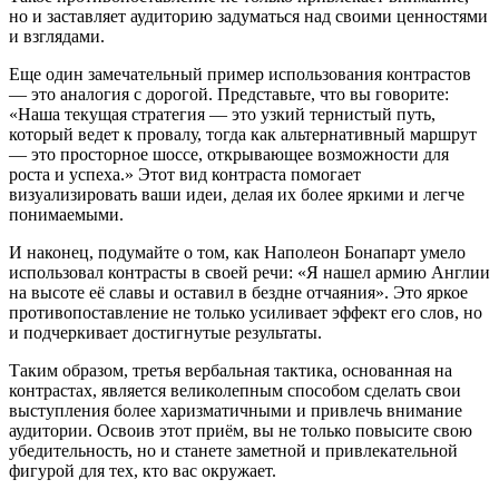
но и заставляет аудиторию задуматься над своими ценностями
и взглядами.
Еще один замечательный пример использования контрастов
— это аналогия с дорогой. Представьте, что вы говорите:
«Наша текущая стратегия — это узкий тернистый путь,
который ведет к провалу, тогда как альтернативный маршрут
— это просторное шоссе, открывающее возможности для
роста и успеха.» Этот вид контраста помогает
визуализировать ваши идеи, делая их более яркими и легче
понимаемыми.
И наконец, подумайте о том, как Наполеон Бонапарт умело
использовал контрасты в своей речи: «Я нашел армию Англии
на высоте её славы и оставил в бездне отчаяния». Это яркое
противопоставление не только усиливает эффект его слов, но
и подчеркивает достигнутые результаты.
Таким образом, третья вербальная тактика, основанная на
контрастах, является великолепным способом сделать свои
выступления более харизматичными и привлечь внимание
аудитории. Освоив этот приём, вы не только повысите свою
убедительность, но и станете заметной и привлекательной
фигурой для тех, кто вас окружает.