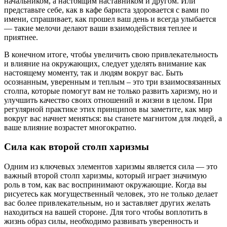
начальником, а настоящим наставником и другом. Или
представьте себе, как в кафе бариста здоровается с вами по
имени, спрашивает, как прошел ваш день и всегда улыбается
— такие мелочи делают ваши взаимодействия теплее и
приятнее.
В конечном итоге, чтобы увеличить свою привлекательность
и влияние на окружающих, следует уделять внимание как
настоящему моменту, так и людям вокруг вас. Быть
осознанным, уверенным и теплым – это три взаимосвязанных
столпа, которые помогут вам не только развить харизму, но и
улучшить качество своих отношений и жизни в целом. При
регулярной практике этих принципов вы заметите, как мир
вокруг вас начнет меняться: вы станете магнитом для людей, а
ваше влияние возрастет многократно.
Сила как второй столп харизмы
Одним из ключевых элементов харизмы является сила — это
важный второй столп харизмы, который играет значимую
роль в том, как вас воспринимают окружающие. Когда вы
рисуетесь как могущественный человек, это не только делает
вас более привлекательным, но и заставляет других желать
находиться на вашей стороне. Для того чтобы воплотить в
жизнь образ силы, необходимо развивать уверенность и