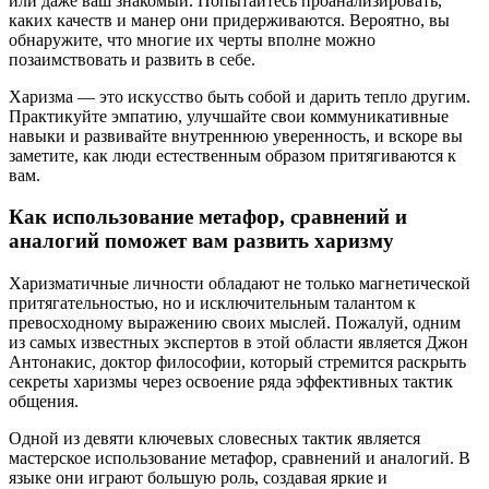
или даже ваш знакомый. Попытайтесь проанализировать,
каких качеств и манер они придерживаются. Вероятно, вы
обнаружите, что многие их черты вполне можно
позаимствовать и развить в себе.
Харизма — это искусство быть собой и дарить тепло другим.
Практикуйте эмпатию, улучшайте свои коммуникативные
навыки и развивайте внутреннюю уверенность, и вскоре вы
заметите, как люди естественным образом притягиваются к
вам.
Как использование метафор, сравнений и
аналогий поможет вам развить харизму
Харизматичные личности обладают не только магнетической
притягательностью, но и исключительным талантом к
превосходному выражению своих мыслей. Пожалуй, одним
из самых известных экспертов в этой области является Джон
Антонакис, доктор философии, который стремится раскрыть
секреты харизмы через освоение ряда эффективных тактик
общения.
Одной из девяти ключевых словесных тактик является
мастерское использование метафор, сравнений и аналогий. В
языке они играют большую роль, создавая яркие и