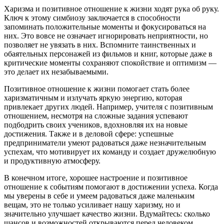
Харизма и позитивное отношение к жизни ходят рука об руку.
Ключ к этому симбиозу заключается в способности
запоминать положительные моменты и фокусироваться на
них. Это вовсе не означает игнорировать неприятности, но
позволяет не увязать в них. Вспомните таинственных и
обаятельных персонажей из фильмов и книг, которые даже в
критические моменты сохраняют спокойствие и оптимизм —
это делает их незабываемыми.
Позитивное отношение к жизни помогает стать более
харизматичным и излучать яркую энергию, которая
привлекает других людей. Например, учителя с позитивным
отношением, несмотря на сложные задания успевают
подбодрить своих учеников, вдохновляя их на новые
достижения. Также и в деловой сфере: успешные
предприниматели умеют радоваться даже незначительным
успехам, что мотивирует их команду и создает дружелюбную
и продуктивную атмосферу.
В конечном итоге, хорошее настроение и позитивное
отношение к событиям помогают в достижении успеха. Когда
мы уверены в себе и умеем радоваться даже маленьким
вещам, это не только усиливает нашу харизму, но и
значительно улучшает качество жизни. Вдумайтесь: сколько
шансов и возможностей открываются перед человеком,