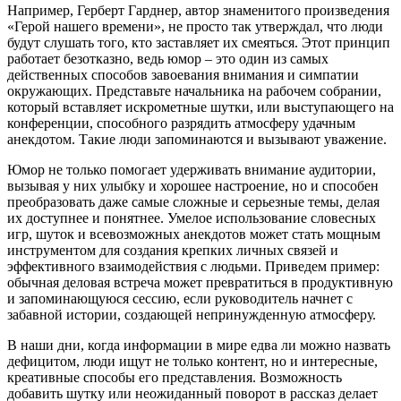
Например, Герберт Гарднер, автор знаменитого произведения
«Герой нашего времени», не просто так утверждал, что люди
будут слушать того, кто заставляет их смеяться. Этот принцип
работает безотказно, ведь юмор – это один из самых
действенных способов завоевания внимания и симпатии
окружающих. Представьте начальника на рабочем собрании,
который вставляет искрометные шутки, или выступающего на
конференции, способного разрядить атмосферу удачным
анекдотом. Такие люди запоминаются и вызывают уважение.
Юмор не только помогает удерживать внимание аудитории,
вызывая у них улыбку и хорошее настроение, но и способен
преобразовать даже самые сложные и серьезные темы, делая
их доступнее и понятнее. Умелое использование словесных
игр, шуток и всевозможных анекдотов может стать мощным
инструментом для создания крепких личных связей и
эффективного взаимодействия с людьми. Приведем пример:
обычная деловая встреча может превратиться в продуктивную
и запоминающуюся сессию, если руководитель начнет с
забавной истории, создающей непринужденную атмосферу.
В наши дни, когда информации в мире едва ли можно назвать
дефицитом, люди ищут не только контент, но и интересные,
креативные способы его представления. Возможность
добавить шутку или неожиданный поворот в рассказ делает