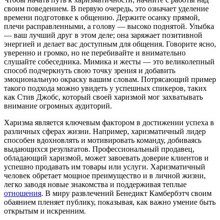
своим поведением. В первую очередь, это означает уделение
времени подготовке к общению. Держите осанку прямой,
плечи расправленными, а голову — высоко поднятой. Улыбка
— ваш лучший друг в этом деле; она заряжает позитивной
энергией и делает вас доступным для общения. Говорите ясно,
уверенно и громко, но не перебивайте и внимательно
слушайте собеседника. Мимика и жесты — это великолепный
способ подчеркнуть свою точку зрения и добавить
эмоциональную окраску вашим словам. Потрясающий пример
такого подхода можно увидеть у успешных спикеров, таких
как Стив Джобс, который своей харизмой мог захватывать
внимание огромных аудиторий.
Харизма является ключевым фактором в достижении успеха в
различных сферах жизни. Например, харизматичный лидер
способен вдохновлять и мотивировать команду, добиваясь
выдающихся результатов. Профессиональный продавец,
обладающий харизмой, может завоевать доверие клиентов и
успешно продавать им товары или услуги. Харизматичный
человек обретает мощное преимущество и в личной жизни,
легко заводя новые знакомства и поддерживая теплые
отношения
. В миру развлечений Бенедикт Камбербэтч своим
обаянием пленяет публику, показывая, как важно умение быть
открытым и искренним.