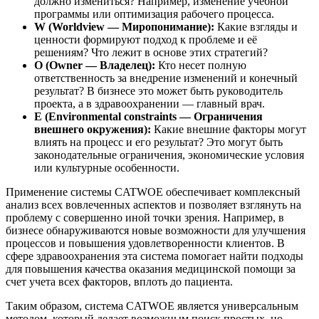
должно измениться? Например, изменение учебной
программы или оптимизация рабочего процесса.
W (Worldview — Миропонимание):
Какие взгляды и
ценности формируют подход к проблеме и её
решениям? Что лежит в основе этих стратегий?
O (Owner — Владелец):
Кто несет полную
ответственность за внедрение изменений и конечный
результат? В бизнесе это может быть руководитель
проекта, а в здравоохранении — главный врач.
E (Environmental constraints — Ограничения
внешнего окружения):
Какие внешние факторы могут
влиять на процесс и его результат? Это могут быть
законодательные ограничения, экономические условия
или культурные особенности.
Применение системы CATWOE обеспечивает комплексный
анализ всех вовлеченных аспектов и позволяет взглянуть на
проблему с совершенно иной точки зрения. Например, в
бизнесе обнаруживаются новые возможности для улучшения
процессов и повышения удовлетворенности клиентов. В
сфере здравоохранения эта система помогает найти подходы
для повышения качества оказания медицинской помощи за
счет учета всех факторов, вплоть до пациента.
Таким образом, система CATWOE является универсальным
методом, который делает возможным поиск простых, но