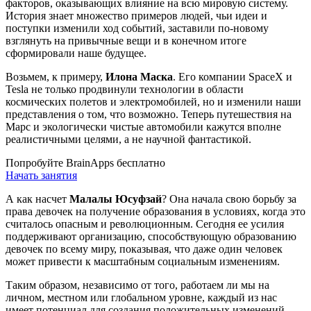
факторов, оказывающих влияние на всю мировую систему.
История знает множество примеров людей, чьи идеи и
поступки изменили ход событий, заставили по-новому
взглянуть на привычные вещи и в конечном итоге
сформировали наше будущее.
Возьмем, к примеру,
Илона Маска
. Его компании SpaceX и
Tesla не только продвинули технологии в области
космических полетов и электромобилей, но и изменили наши
представления о том, что возможно. Теперь путешествия на
Марс и экологически чистые автомобили кажутся вполне
реалистичными целями, а не научной фантастикой.
Попробуйте BrainApps бесплатно
Начать занятия
А как насчет
Малалы Юсуфзай
? Она начала свою борьбу за
права девочек на получение образования в условиях, когда это
считалось опасным и революционным. Сегодня ее усилия
поддерживают организацию, способствующую образованию
девочек по всему миру, показывая, что даже один человек
может привести к масштабным социальным изменениям.
Таким образом, независимо от того, работаем ли мы на
личном, местном или глобальном уровне, каждый из нас
имеет потенциал для создания положительных изменений.