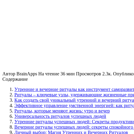
Автор
BrainApps
На чтение
36 мин
Просмотров
2.3к.
Опублико
Содержание
Утренние и вечерние ритуалы как инструмент саморазви
Ритуалы – ключевые узлы, удерживающие жизненные пр
Как создать свой уникальный утренний и вечерний риту
Эффективное управление умственной энергией: как риту
Ритуалы, которые меняют жизнь: утро и вечер
Универсальность ритуалов успешных людей
Утренние ритуалы успешных людей: Секреты продуктив
Вечерние ритуалы успешных людей: секреты спокойного
Личный выбор: Магия Утренних и Вечерних Ритуалов