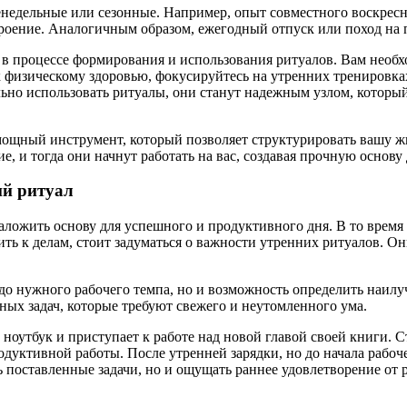
женедельные или сезонные. Например, опыт совместного воскре
оение. Аналогичным образом, ежегодный отпуск или поход на 
е в процессе формирования и использования ритуалов. Вам необ
 физическому здоровью, фокусируйтесь на утренних тренировках
ьно использовать ритуалы, они станут надежным узлом, которы
мощный инструмент, который позволяет структурировать вашу жи
е, и тогда они начнут работать на вас, создавая прочную основу
ий ритуал
аложить основу для успешного и продуктивного дня. В то время к
пить к делам, стоит задуматься о важности утренних ритуалов. 
 до нужного рабочего темпа, но и возможность определить наил
ых задач, которые требуют свежего и неутомленного ума.
 ноутбук и приступает к работе над новой главой своей книги. 
родуктивной работы. После утренней зарядки, но до начала рабоч
ь поставленные задачи, но и ощущать раннее удовлетворение от