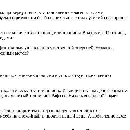
ом, проверку почты в установленные часы или даже
уемого результата без больших умственных усилий со стороны
етное количество страниц, или пианиста Владимира Горовица,
годами.
эффективному управлению умственной энергией, создание
еренный метод?
т наш повседневный быт, но и способствует повышению
сихологическую устойчивость. И такие ритуалы действенны не
ер, знаменитый теннисист Рафаэль Надаль всегда соблюдает
 свои приоритеты и задачи на день, выстроив их в
ь себя на спокойный и продуктивный день. А добавление даже