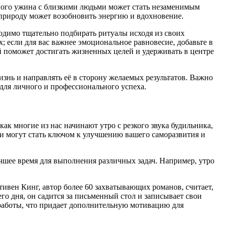
сного ужина с близкими людьми может стать незаменимым
природу может возобновить энергию и вдохновение.
ходимо тщательно подбирать ритуалы исходя из своих
; если для вас важнее эмоциональное равновесие, добавьте в
й поможет достигать жизненных целей и удерживать в центре
знь и направлять её в сторону желаемых результатов. Важно
 для личного и профессионального успеха.
ак многие из нас начинают утро с резкого звука будильника,
Они могут стать ключом к улучшению вашего саморазвития и
учшее время для выполнения различных задач. Например, утро
Стивен Кинг, автор более 60 захватывающих романов, считает,
его дня, он садится за письменный стол и записывает свои
 работы, что придает дополнительную мотивацию для