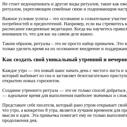
Не стоит недооценивать и другие виды ритуалов, такие как е
ритуалом, укрепляющим семейные связи и поднимающим настр
Важное условие успеха – это осознание и сознательное участи
потребностей и предпочтений. Например, если вы стремитесь к
расписание ежедневные медитации. Когда вы научитесь правил
внимания то, что для вас на самом деле важно.
Таким образом, ритуалы – это не просто набор привычек. Это 
только уделить время на их осознанное внедрение и поддержани
Как создать свой уникальный утренний и вечерн
Каждое утро — это новый шанс начать день с чистого листа и з
который выбивает из сна и заставляет безотлагательно присту
открытию новых горизонтов.
Создание утреннего ритуала — это не только способ добраться
— идеальное время для выполнения наиболее значимых и сложн
Представьте себе писателя, который рано утром открывает свой
что утро, а конкретно 8 утра, является лучшим временем для п
мысли и идеи. Эта привычка помогает ему не только выполнят
продолжения дня.