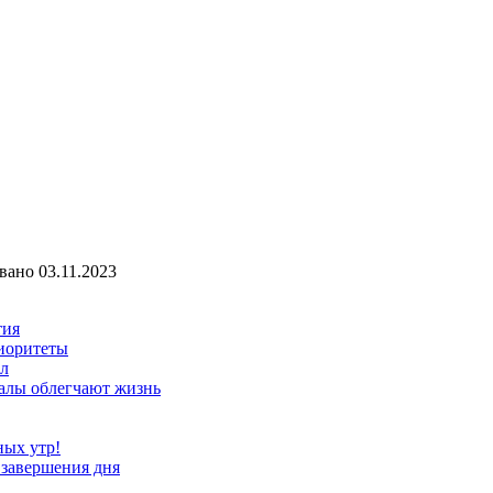
вано
03.11.2023
тия
иоритеты
ал
алы облегчают жизнь
ных утр!
 завершения дня