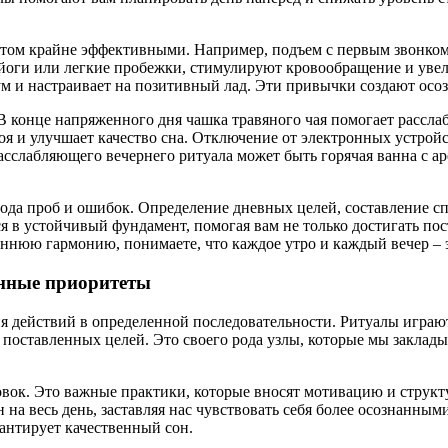
этом крайне эффективными. Например, подъем с первым звонком
т йоги или легкие пробежки, стимулируют кровообращение и ув
ум и настраивает на позитивный лад. Эти привычки создают осоз
конце напряженного дня чашка травяного чая помогает расслаби
я и улучшает качество сна. Отключение от электронных устройств
асслабляющего вечернего ритуала может быть горячая ванна с а
ода проб и ошибок. Определение дневных целей, составление сп
я в устойчивый фундамент, помогая вам не только достигать по
ннюю гармонию, понимаете, что каждое утро и каждый вечер – э
нные приоритеты
я действий в определенной последовательности. Ритуалы играют
оставленных целей. Это своего рода узлы, которые мы закладыва
ловок. Это важные практики, которые вносят мотивацию и струк
н на весь день, заставляя нас чувствовать себя более осознан
антирует качественный сон.