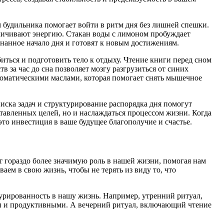
 будильника помогает войти в ритм дня без лишней спешки.
еличивают энергию. Стакан воды с лимоном пробуждает
нанное начало дня и готовят к новым достижениям.
ться и подготовить тело к отдыху. Чтение книги перед сном
 за час до сна позволяет мозгу разгрузиться от синих
роматическими маслами, которая помогает снять мышечное
иска задач и структурирование распорядка дня помогут
ставленных целей, но и наслаждаться процессом жизни. Когда
то инвестиция в ваше будущее благополучие и счастье.
 гораздо более значимую роль в нашей жизни, помогая нам
ем в свою жизнь, чтобы не терять из виду то, что
турированность в нашу жизнь. Например, утренний ритуал,
ными и продуктивными. А вечерний ритуал, включающий чтение