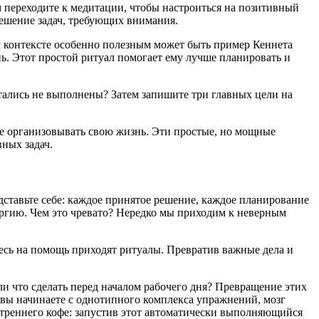
м переходите к медитации, чтобы настроиться на позитивный
 решение задач, требующих внимания.
 контексте особенно полезным может быть пример Кеннета
ь. Этот простой ритуал помогает ему лучше планировать и
стались не выполнены? Затем запишите три главных цели на
е организовывать свою жизнь. Эти простые, но мощные
ных задач.
дставьте себе: каждое принятое решение, каждое планирование
ргию. Чем это чревато? Нередко мы приходим к неверным
десь на помощь приходят ритуалы. Превратив важные дела и
ли что сделать перед началом рабочего дня? Превращение этих
вы начинаете с однотипного комплекса упражнений, мозг
утреннего кофе: запустив этот автоматически выполняющийся