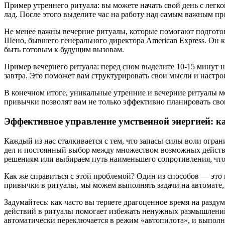
Пример утреннего ритуала: вы можете начать свой день с легк
лад. После этого выделите час на работу над самым важным пр
Не менее важны вечерние ритуалы, которые помогают подгото
Шено, бывшего генерального директора American Express. Он 
быть готовым к будущим вызовам.
Пример вечернего ритуала: перед сном выделите 10-15 минут н
завтра. Это поможет вам структурировать свои мысли и настр
В конечном итоге, уникальные утренние и вечерние ритуалы 
привычки позволят вам не только эффективно планировать свои
Эффективное управление умственной энергией: к
Каждый из нас сталкивается с тем, что запасы силы воли огра
дел и постоянный выбор между множеством возможных действи
решениям или выбираем путь наименьшего сопротивления, что 
Как же справиться с этой проблемой? Один из способов — это
привычки в ритуалы, мы можем выполнять задачи на автомате,
Задумайтесь: как часто вы теряете драгоценное время на разду
действий в ритуалы помогает избежать ненужных размышлений.
автоматически переключается в режим «автопилота», и выполн