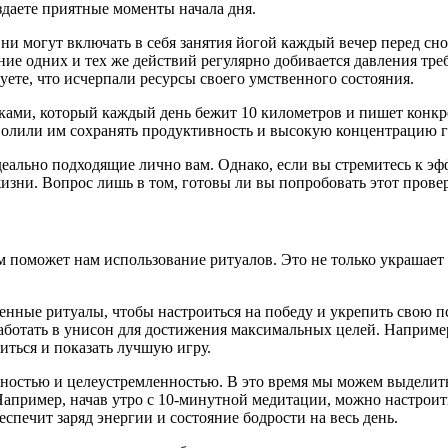
здаете приятные моменты начала дня.
ни могут включать в себя занятия йогой каждый вечер перед сн
е одних и тех же действий регулярно добивается давления треб
вуете, что исчерпали ресурсы своего умственного состояния.
ками, который каждый день бежит 10 километров и пишет конкр
зволили им сохранять продуктивность и высокую концентрацию 
 идеально подходящие лично вам. Однако, если вы стремитесь к 
изни. Вопрос лишь в том, готовы ли вы попробовать этот пров
м поможет нам использование ритуалов. Это не только украшае
нные ритуалы, чтобы настроиться на победу и укрепить свою п
у работать в унисон для достижения максимальных целей. Наприм
иться и показать лучшую игру.
сностью и целеустремленностью. В это время мы можем выделить
апример, начав утро с 10-минутной медитации, можно настроит
спечит заряд энергии и состояние бодрости на весь день.