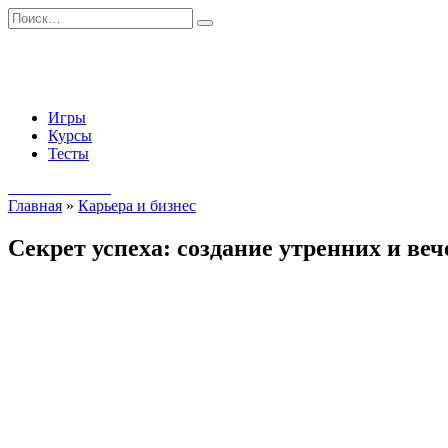
Перейти
Search
к
for:
содержанию
Игры
Курсы
Тесты
Начать занятия
Главная
»
Карьера и бизнес
Секрет успеха: создание утренних и ве