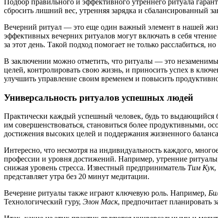
Подбор правильного и эффективного утреннего ритуала гарант
сбросить лишний вес, утренняя зарядка и сбалансированный зав
Вечерний ритуал — это еще один важный элемент в нашей жизн
эффективных вечерних ритуалов могут включать в себя чтение 
за этот день. Такой подход помогает не только расслабиться, н
В заключении можно отметить, что ритуалы — это незаменим
целей, контролировать свою жизнь, и приносить успех в ключ
улучшить управление своим временем и повысить продуктивно
Универсальность ритуалов успешных людей
Практически каждый успешный человек, будь то выдающийся б
им совершенствоваться, становиться более продуктивными, ос
достижения высоких целей и поддержания жизненного баланса
Интересно, что несмотря на индивидуальность каждого, много
профессии и уровня достижений. Например, утренние ритуалы,
снижая уровень стресса. Известный предприниматель
Тим Кук
,
представляет утра без 20 минут медитации.
Вечерние ритуалы также играют ключевую роль. Например,
Би
Технологический гуру,
Элон Маск
, предпочитает планировать з