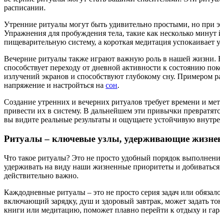
расписании.
Утренние ритуалы могут быть удивительно простыми, но при 
Упражнения для пробуждения тела, такие как несколько мину
пищеварительную систему, а короткая медитация успокаивает 
Вечерние ритуалы также играют важную роль в нашей жизни. В 
способствует переходу от дневной активности к состоянию поко
излучений экранов и способствуют глубокому сну. Примером р
напряжение и настройться на
сон
.
Создание утренних и вечерних ритуалов требует времени и мет
привести их в систему. В дальнейшем эти привычки превратятс
вы видите реальные результаты и ощущаете устойчивую внутре
Ритуалы – ключевые узлы, удерживающие жизне
Что такое ритуалы? Это не просто удобный порядок выполнени
удерживать на виду наши жизненные приоритеты и добиваться п
действительно важно.
Каждодневные ритуалы – это не просто серия задач или обяза
включающий зарядку, душ и здоровый завтрак, может задать то
книги или медитацию, поможет плавно перейти к отдыху и гар