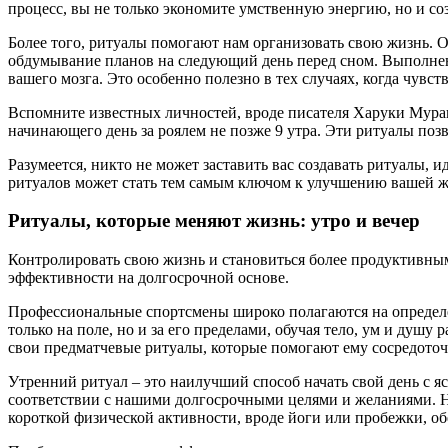
процесс, вы не только экономите умственную энергию, но и со
Более того, ритуалы помогают нам организовать свою жизнь. О
обдумывание планов на следующий день перед сном. Выполнени
вашего мозга. Это особенно полезно в тех случаях, когда чувст
Вспомните известных личностей, вроде писателя Харуки Мура
начинающего день за роялем не позже 9 утра. Эти ритуалы по
Разумеется, никто не может заставить вас создавать ритуалы,
ритуалов может стать тем самым ключом к улучшению вашей ж
Ритуалы, которые меняют жизнь: утро и вечер
Контролировать свою жизнь и становиться более продуктивны
эффективности на долгосрочной основе.
Профессиональные спортсмены широко полагаются на определе
только на поле, но и за его пределами, обучая тело, ум и душ
свои предматчевые ритуалы, которые помогают ему сосредоточ
Утренний ритуал – это наилучший способ начать свой день с я
соответствии с нашими долгосрочными целями и желаниями. Н
короткой физической активности, вроде йоги или пробежки, обе