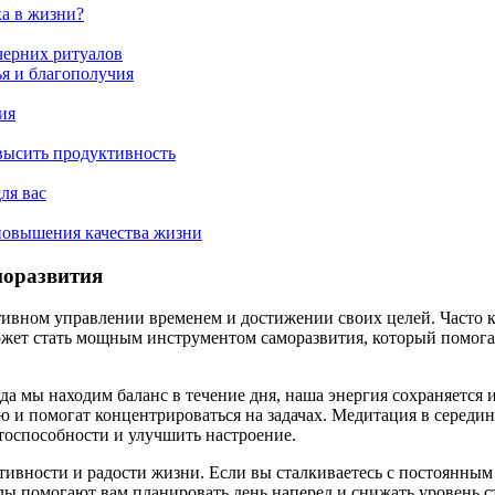
ха в жизни?
черних ритуалов
ья и благополучия
ия
высить продуктивность
ля вас
 повышения качества жизни
моразвития
ивном управлении временем и достижении своих целей. Часто к
ожет стать мощным инструментом саморазвития, который помога
 мы находим баланс в течение дня, наша энергия сохраняется и
ю и помогат концентрироваться на задачах. Медитация в середин
тоспособности и улучшить настроение.
тивности и радости жизни. Если вы сталкиваетесь с постоянным
ы помогают вам планировать день наперед и снижать уровень стр