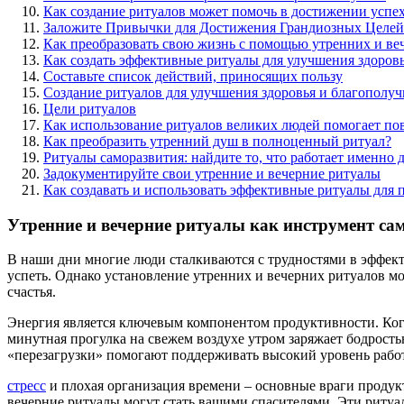
Как создание ритуалов может помочь в достижении успе
Заложите Привычки для Достижения Грандиозных Целей
Как преобразовать свою жизнь с помощью утренних и ве
Как создать эффективные ритуалы для улучшения здоров
Составьте список действий, приносящих пользу
Создание ритуалов для улучшения здоровья и благополуч
Цели ритуалов
Как использование ритуалов великих людей помогает по
Как преобразить утренний душ в полноценный ритуал?
Ритуалы саморазвития: найдите то, что работает именно д
Задокументируйте свои утренние и вечерние ритуалы
Как создавать и использовать эффективные ритуалы для
Утренние и вечерние ритуалы как инструмент са
В наши дни многие люди сталкиваются с трудностями в эффект
успеть. Однако установление утренних и вечерних ритуалов м
счастья.
Энергия является ключевым компонентом продуктивности. Когда
минутная прогулка на свежем воздухе утром заряжает бодрость
«перезагрузки» помогают поддерживать высокий уровень рабо
стресс
и плохая организация времени – основные враги продук
вечерние ритуалы могут стать вашими спасителями. Эти ритуал