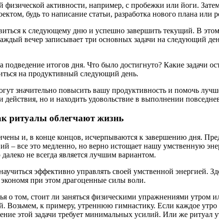
ой физической активности, например, с пробежки или йоги. Зате
оектом, будь то написание статьи, разработка нового плана или
виться к следующему дню и успешно завершить текущий. В этом
каждый вечер записывает три основных задачи на следующий ден
а подведение итогов дня. Что было достигнуто? Какие задачи о
оиться на продуктивный следующий день.
могут значительно повысить вашу продуктивность и помочь лучш
 действия, но и находить удовольствие в выполнении повседнев
ак ритуалы облегчают жизнь
ничены и, в конце концов, исчерпываются к завершению дня. Пре
й – все это медленно, но верно истощает нашу умственную эне
далеко не всегда является лучшим вариантом.
 научиться эффективно управлять своей умственной энергией. З
 экономя при этом драгоценные силы воли.
мья о том, стоит ли заняться физическими упражнениями утром и
 Возьмем, к примеру, утреннюю гимнастику. Если каждое утро 
ение этой задачи требует минимальных усилий. Или же ритуал 