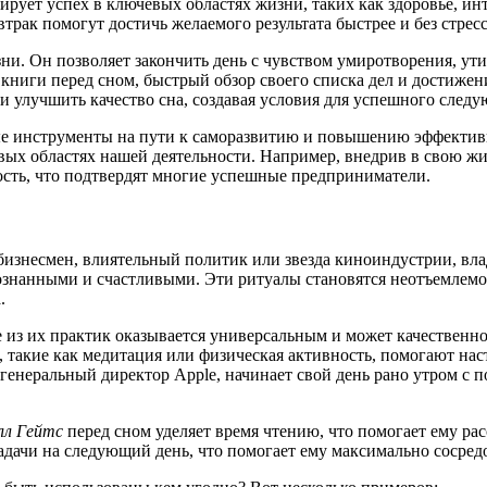
ирует успех в ключевых областях жизни, таких как здоровье, и
трак помогут достичь желаемого результата быстрее и без стресс
и. Он позволяет закончить день с чувством умиротворения, ути
книги перед сном, быстрый обзор своего списка дел и достижени
о и улучшить качество сна, создавая условия для успешного след
ые инструменты на пути к саморазвитию и повышению эффектив
евых областях нашей деятельности. Например, внедрив в свою 
сть, что подтвердят многие успешные предприниматели.
изнесмен, влиятельный политик или звезда киноиндустрии, вл
ознанными и счастливыми. Эти ритуалы становятся неотъемлемо
.
е из их практик оказывается универсальным и может качественно
 такие как медитация или физическая активность, помогают на
 генеральный директор Apple, начинает свой день рано утром с
лл Гейтс
перед сном уделяет время чтению, что помогает ему рас
адачи на следующий день, что помогает ему максимально сосредо