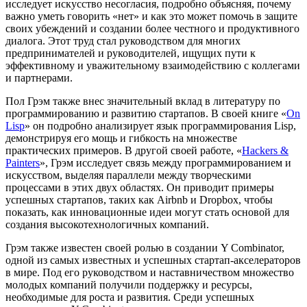
исследует искусство несогласия, подробно объясняя, почему
важно уметь говорить «нет» и как это может помочь в защите
своих убеждений и создании более честного и продуктивного
диалога. Этот труд стал руководством для многих
предпринимателей и руководителей, ищущих пути к
эффективному и уважительному взаимодействию с коллегами
и партнерами.
Пол Грэм также внес значительный вклад в литературу по
программированию и развитию стартапов. В своей книге «
On
Lisp
» он подробно анализирует язык программирования Lisp,
демонстрируя его мощь и гибкость на множестве
практических примеров. В другой своей работе, «
Hackers &
Painters
», Грэм исследует связь между программированием и
искусством, выделяя параллели между творческими
процессами в этих двух областях. Он приводит примеры
успешных стартапов, таких как Airbnb и Dropbox, чтобы
показать, как инновационные идеи могут стать основой для
создания высокотехнологичных компаний.
Грэм также известен своей ролью в создании Y Combinator,
одной из самых известных и успешных стартап-акселераторов
в мире. Под его руководством и наставничеством множество
молодых компаний получили поддержку и ресурсы,
необходимые для роста и развития. Среди успешных