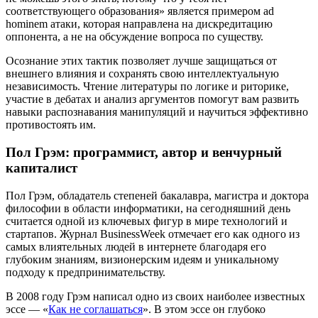
соответствующего образования» является примером ad
hominem атаки, которая направлена на дискредитацию
оппонента, а не на обсуждение вопроса по существу.
Осознание этих тактик позволяет лучше защищаться от
внешнего влияния и сохранять свою интеллектуальную
независимость. Чтение литературы по логике и риторике,
участие в дебатах и анализ аргументов помогут вам развить
навыки распознавания манипуляций и научиться эффективно
противостоять им.
Пол Грэм: программист, автор и венчурный
капиталист
Пол Грэм, обладатель степеней бакалавра, магистра и доктора
философии в области информатики, на сегодняшний день
считается одной из ключевых фигур в мире технологий и
стартапов. Журнал BusinessWeek отмечает его как одного из
самых влиятельных людей в интернете благодаря его
глубоким знаниям, визионерским идеям и уникальному
подходу к предпринимательству.
В 2008 году Грэм написал одно из своих наиболее известных
эссе — «
Как не соглашаться
». В этом эссе он глубоко