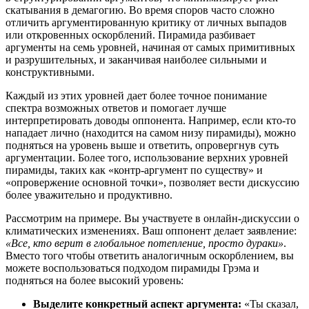
скатывания в демагогию. Во время споров часто сложно
отличить аргументированную критику от личных выпадов
или откровенных оскорблений. Пирамида разбивает
аргументы на семь уровней, начиная от самых примитивных
и разрушительных, и заканчивая наиболее сильными и
конструктивными.
Каждый из этих уровней дает более точное понимание
спектра возможных ответов и помогает лучше
интерпретировать доводы оппонента. Например, если кто-то
нападает лично (находится на самом низу пирамиды), можно
подняться на уровень выше и ответить, опровергнув суть
аргументации. Более того, использование верхних уровней
пирамиды, таких как «контр-аргумент по существу» и
«опровержение основной точки», позволяет вести дискуссию
более уважительно и продуктивно.
Рассмотрим на примере. Вы участвуете в онлайн-дискуссии о
климатических изменениях. Ваш оппонент делает заявление:
«Все, кто верит в глобальное потепление, просто дураки»
.
Вместо того чтобы ответить аналогичным оскорблением, вы
можете воспользоваться подходом пирамиды Грэма и
подняться на более высокий уровень:
Выделите конкретный аспект аргумента:
«Ты сказал,