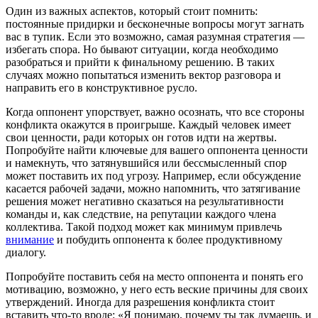
Один из важных аспектов, который стоит помнить:
постоянные придирки и бесконечные вопросы могут загнать
вас в тупик. Если это возможно, самая разумная стратегия —
избегать спора. Но бывают ситуации, когда необходимо
разобраться и прийти к финальному решению. В таких
случаях можно попытаться изменить вектор разговора и
направить его в конструктивное русло.
Когда оппонент упорствует, важно осознать, что все стороны
конфликта окажутся в проигрыше. Каждый человек имеет
свои ценности, ради которых он готов идти на жертвы.
Попробуйте найти ключевые для вашего оппонента ценности
и намекнуть, что затянувшийся или бессмысленный спор
может поставить их под угрозу. Например, если обсуждение
касается рабочей задачи, можно напомнить, что затягивание
решения может негативно сказаться на результативности
команды и, как следствие, на репутации каждого члена
коллектива. Такой подход может как минимум привлечь
внимание
и побудить оппонента к более продуктивному
диалогу.
Попробуйте поставить себя на место оппонента и понять его
мотивацию, возможно, у него есть веские причины для своих
утверждений. Иногда для разрешения конфликта стоит
вставить что-то вроде: «Я понимаю, почему ты так думаешь, и