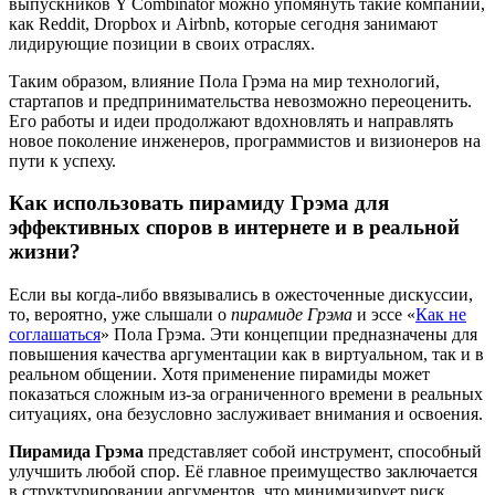
выпускников Y Combinator можно упомянуть такие компании,
как Reddit, Dropbox и Airbnb, которые сегодня занимают
лидирующие позиции в своих отраслях.
Таким образом, влияние Пола Грэма на мир технологий,
стартапов и предпринимательства невозможно переоценить.
Его работы и идеи продолжают вдохновлять и направлять
новое поколение инженеров, программистов и визионеров на
пути к успеху.
Как использовать пирамиду Грэма для
эффективных споров в интернете и в реальной
жизни?
Если вы когда-либо ввязывались в ожесточенные дискуссии,
то, вероятно, уже слышали о
пирамиде Грэма
и эссе «
Как не
соглашаться
» Пола Грэма. Эти концепции предназначены для
повышения качества аргументации как в виртуальном, так и в
реальном общении. Хотя применение пирамиды может
показаться сложным из-за ограниченного времени в реальных
ситуациях, она безусловно заслуживает внимания и освоения.
Пирамида Грэма
представляет собой инструмент, способный
улучшить любой спор. Её главное преимущество заключается
в структурировании аргументов, что минимизирует риск