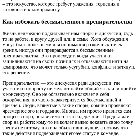
– это искусство, которое требует уважения, терпения и
готовности к компромиссу.
Как избежать бессмысленного препирательства
Жизнь неизбежно подкидывает нам споры и дискуссии, будь
то на работе, в кругу друзей или в семье. Хотя обсуждения
могут быть полезными для понимания различных точек
зрения, иногда они превращаются в бессмысленные
препирательства. Это происходит, когда участники
зацикливаются на своих позициях и отказываются идти на
компромисс, что может только усугубить конфликт и затянуть
его решение.
Препирательство — это дискуссия ради дискуссии, где
участники попросту не желают найти общий язык или прийти
к консенсусу. Оно не обязательно включает в себя
оскорбления, но часто характеризуется бессмыслицей и
грызней. Люди, втянутые в такие споры, обычно проявляют
чрезмерное эго и гордыню. Иногда, им просто нравится сам
процесс спора, независимо от его содержания. Представьте
спор на работе: кому-то из коллег важно доказать свою точку
зрения не потому, что она объективно лучше, а потому что
такие действия поддерживают его/ее статус в команде.