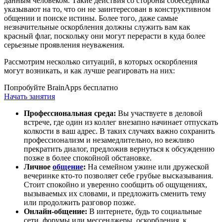
данным человеком. Такие действия со стороны собеседника
указывают на то, что он не заинтересован в конструктивном
общении и поиске истины. Более того, даже самые
незначительные оскорбления должны служить вам как
красный флаг, поскольку они могут перерасти в куда более
серьезные проявления неуважения.
Рассмотрим несколько ситуаций, в которых оскорбления
могут возникать, и как лучше реагировать на них:
Попробуйте BrainApps бесплатно
Начать занятия
Профессиональная среда:
Вы участвуете в деловой
встрече, где один из коллег внезапно начинает отпускать
колкости в ваш адрес. В таких случаях важно сохранить
профессионализм и незамедлительно, но вежливо
прекратить диалог, предложив вернуться к обсуждению
позже в более спокойной обстановке.
Личное
общение
:
На семейном ужине или дружеской
вечеринке кто-то позволяет себе грубые высказывания.
Стоит спокойно и уверенно сообщить об ощущениях,
вызываемых их словами, и предложить сменить тему
или продолжить разговор позже.
Онлайн-общение:
В интернете, будь то социальные
сети, форумы или мессенджеры, оскорбления, к