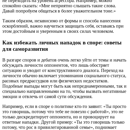
не переходить на уровень агрессора. Например, можно
спокойно сказать: «Мне неприятно слышать такие слова.
Давай попробуем общаться в более уважительном тоне.»
Таким образом, независимо от формы и способа нанесения
оскорблений, важно научиться защищать себя, оставаясь при
этом достойным и уверенным в своих силах человеком.
Как избежать личных нападок в споре: советы
для саморазвития
В разгаре споров и дебатов очень легко уйти от темы и начать
обсуждать личности оппонентов, что лишь обостряет
ситуацию и уводит от конструктивного диалога. Переход на
личности обычно включает упоминания социального статуса,
расовых предрассудков или физических недостатков.
Подобные выпады могут быть как непреднамеренными, так и
специально направленными на то, чтобы вызвать негативные
эмоции и отвлечь от самой сути обсуждения.
Например, если в споре о политике кто-то заявит: «Ты просто
это говоришь, потому что тебе не повезло с работой», это не
только дискредитирует оппонента, но и провоцирует на
ответные нападки. Другой пример: «Ты это говоришь только
потому, что рос в привилегированной семье», поднимает