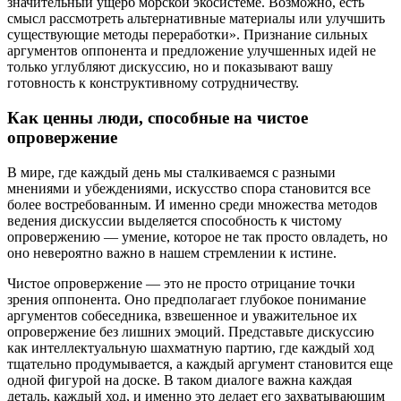
значительный ущерб морской экосистеме. Возможно, есть
смысл рассмотреть альтернативные материалы или улучшить
существующие методы переработки». Признание сильных
аргументов оппонента и предложение улучшенных идей не
только углубляют дискуссию, но и показывают вашу
готовность к конструктивному сотрудничеству.
Как ценны люди, способные на чистое
опровержение
В мире, где каждый день мы сталкиваемся с разными
мнениями и убеждениями, искусство спора становится все
более востребованным. И именно среди множества методов
ведения дискуссии выделяется способность к чистому
опровержению — умение, которое не так просто овладеть, но
оно невероятно важно в нашем стремлении к истине.
Чистое опровержение — это не просто отрицание точки
зрения оппонента. Оно предполагает глубокое понимание
аргументов собеседника, взвешенное и уважительное их
опровержение без лишних эмоций. Представьте дискуссию
как интеллектуальную шахматную партию, где каждый ход
тщательно продумывается, а каждый аргумент становится еще
одной фигурой на доске. В таком диалоге важна каждая
деталь, каждый ход, и именно это делает его захватывающим