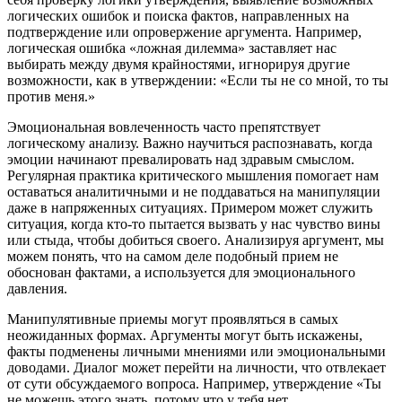
логических ошибок и поиска фактов, направленных на
подтверждение или опровержение аргумента. Например,
логическая ошибка «ложная дилемма» заставляет нас
выбирать между двумя крайностями, игнорируя другие
возможности, как в утверждении: «Если ты не со мной, то ты
против меня.»
Эмоциональная вовлеченность часто препятствует
логическому анализу. Важно научиться распознавать, когда
эмоции начинают превалировать над здравым смыслом.
Регулярная практика критического мышления помогает нам
оставаться аналитичными и не поддаваться на манипуляции
даже в напряженных ситуациях. Примером может служить
ситуация, когда кто-то пытается вызвать у нас чувство вины
или стыда, чтобы добиться своего. Анализируя аргумент, мы
можем понять, что на самом деле подобный прием не
обоснован фактами, а используется для эмоционального
давления.
Манипулятивные приемы могут проявляться в самых
неожиданных формах. Аргументы могут быть искажены,
факты подменены личными мнениями или эмоциональными
доводами. Диалог может перейти на личности, что отвлекает
от сути обсуждаемого вопроса. Например, утверждение «Ты
не можешь этого знать, потому что у тебя нет