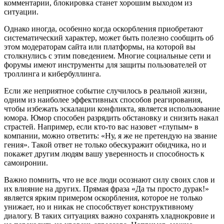
комментарии, блокировка станет хорошим выходом из
ситуации.
Однако иногда, особенно когда оскорбления приобретают
систематический характер, может быть полезно сообщить об
этом модераторам сайта или платформы, на которой вы
столкнулись с этим поведением. Многие социальные сети и
форумы имеют инструменты для защиты пользователей от
троллинга и кибербуллинга.
Если же неприятное событие случилось в реальной жизни,
одним из наиболее эффективных способов реагирования,
чтобы избежать эскалации конфликта, является использование
юмора. Юмор способен разрядить обстановку и снизить накал
страстей. Например, если кто-то вас назовет «глупым» в
компании, можно ответить: «Ну, я же не претендую на звание
гения». Такой ответ не только обескуражит обидчика, но и
покажет другим людям вашу уверенность и способность к
самоиронии.
Важно помнить, что не все люди осознают силу своих слов и
их влияние на других. Прямая фраза «Да ты просто дурак!»
является ярким примером оскорбления, которое не только
унижает, но и никак не способствует конструктивному
диалогу. В таких ситуациях важно сохранять хладнокровие и