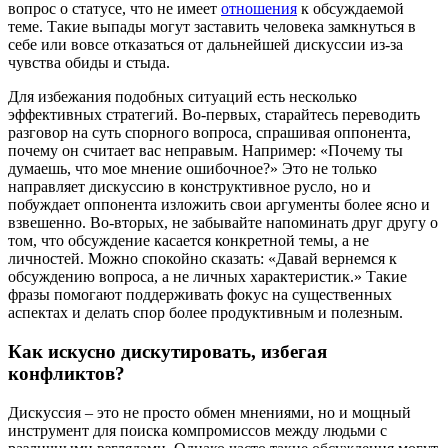
вопрос о статусе, что не имеет
отношения
к обсуждаемой
теме. Такие выпады могут заставить человека замкнуться в
себе или вовсе отказаться от дальнейшей дискуссии из-за
чувства обиды и стыда.
Для избежания подобных ситуаций есть несколько
эффективных стратегий. Во-первых, старайтесь переводить
разговор на суть спорного вопроса, спрашивая оппонента,
почему он считает вас неправым. Например: «Почему ты
думаешь, что мое мнение ошибочное?» Это не только
направляет дискуссию в конструктивное русло, но и
побуждает оппонента изложить свои аргументы более ясно и
взвешенно. Во-вторых, не забывайте напоминать друг другу о
том, что обсуждение касается конкретной темы, а не
личностей. Можно спокойно сказать: «Давай вернемся к
обсуждению вопроса, а не личных характеристик.» Такие
фразы помогают поддерживать фокус на существенных
аспектах и делать спор более продуктивным и полезным.
Как искусно дискутировать, избегая
конфликтов?
Дискуссия – это не просто обмен мнениями, но и мощный
инструмент для поиска компромиссов между людьми с