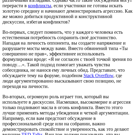
различными взглядами. Однако часто такие обсуждения могут
перерасти в
конфликты
, если участники не готовы искать
золотую середину и начинают демонстрировать агрессию. Как
же можно добиться продуктивной и конструктивной
дискуссии, избегая конфликтов?
Во-первых, следует помнить, что у каждого человека есть
естественная потребность сохранить своё достоинство.
Нападая на личность оппонента, вы создаете напряжение и
разрушаете мосты между вами. Вместо обвинений типа «Ты
совершенно не прав», эффективнее использовать
формулировки вроде: «Я не согласен с твоей точкой зрения по
поводу…». Такой подход помогает уважать чувства
собеседника, не нанося ему личных обид. Представьте, что
обсуждаете тему на форуме, подобном
Stack Overflow
, где
люди аргументированно высказывают свою позицию, не
переходя на личности.
Во-вторых, огромную роль играет тон, который вы
используете в дискуссии. Насмешки, высокомерие и агрессия
только подливают масла в огонь конфликта. Вместо этого
лучше применять методы убеждения и четкой аргументации.
Например, если вам предстоит обсуждение в
профессиональной среде или на собрании, важно
демонстрировать спокойствие и уверенность, как это делают
ведущие
TED Talks
. Ваш тон должен показывать, что вы