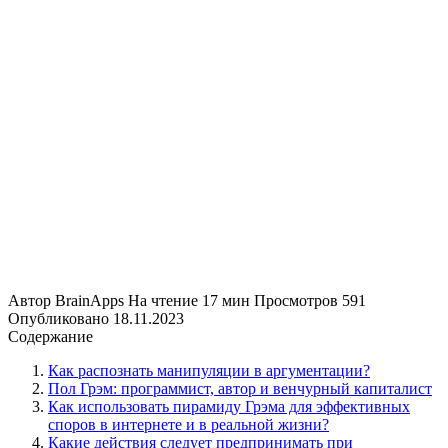
Автор
BrainApps
На чтение
17 мин
Просмотров
591
Опубликовано
18.11.2023
Содержание
Как распознать манипуляции в аргументации?
Пол Грэм: программист, автор и венчурный капиталист
Как использовать пирамиду Грэма для эффективных
споров в интернете и в реальной жизни?
Какие действия следует предпринимать при