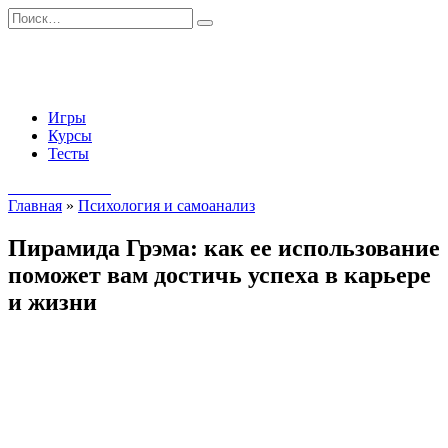
Перейти
Search
к
for:
содержанию
Игры
Курсы
Тесты
Начать занятия
Главная
»
Психология и самоанализ
Пирамида Грэма: как ее использование
поможет вам достичь успеха в карьере
и жизни