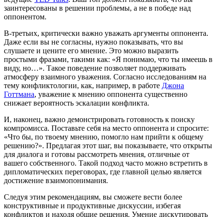
заинтересованы в решении проблемы, а не в победе над
оппонентом.
В-третьих, критически важно уважать аргументы оппонента.
Даже если вы не согласны, нужно показывать, что вы
слушаете и цените его мнение. Это можно выразить
простыми фразами, такими как: «Я понимаю, что ты имеешь в
виду, но…». Такое поведение позволяет поддерживать
атмосферу взаимного уважения. Согласно исследованиям на
тему конфликтологии, как, например, в работе
Джона
Готтмана
, уважение к мнению оппонента существенно
снижает вероятность эскалации конфликта.
И, наконец, важно демонстрировать готовность к поиску
компромисса. Поставьте себя на место оппонента и спросите:
«Что бы, по твоему мнению, помогло нам прийти к общему
решению?». Предлагая этот шаг, вы показываете, что открыты
для диалога и готовы рассмотреть мнения, отличные от
вашего собственного. Такой подход часто можно встретить в
дипломатических переговорах, где главной целью является
достижение взаимопонимания.
Следуя этим рекомендациям, вы сможете вести более
конструктивные и продуктивные дискуссии, избегая
конфликтов и находя общие решения. Умение дискутировать