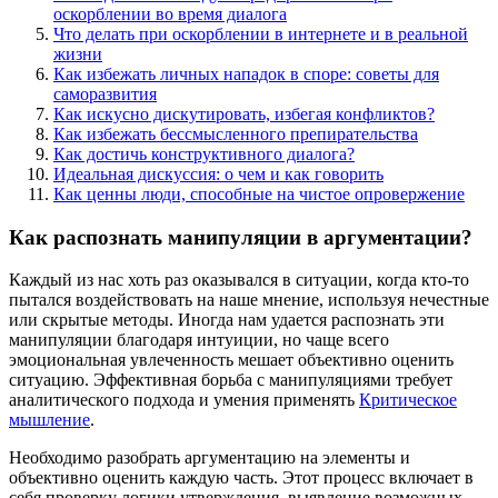
оскорблении во время диалога
Что делать при оскорблении в интернете и в реальной
жизни
Как избежать личных нападок в споре: советы для
саморазвития
Как искусно дискутировать, избегая конфликтов?
Как избежать бессмысленного препирательства
Как достичь конструктивного диалога?
Идеальная дискуссия: о чем и как говорить
Как ценны люди, способные на чистое опровержение
Как распознать манипуляции в аргументации?
Каждый из нас хоть раз оказывался в ситуации, когда кто-то
пытался воздействовать на наше мнение, используя нечестные
или скрытые методы. Иногда нам удается распознать эти
манипуляции благодаря интуиции, но чаще всего
эмоциональная увлеченность мешает объективно оценить
ситуацию. Эффективная борьба с манипуляциями требует
аналитического подхода и умения применять
Критическое
мышление
.
Необходимо разобрать аргументацию на элементы и
объективно оценить каждую часть. Этот процесс включает в
себя проверку логики утверждения, выявление возможных