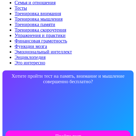
Семья и отношения
Тесты
Тренировка внимания
Тренировка мышления
Тренировка памяти
Тренировка скорочтения
Упражнения и практики
Финансовая грамотность
Функции мозга
Эмоциональный интеллект
Энциклопедия
Это интересно
Хотите пройти тест на память, внимание и мышление
совершенно бесплатно?