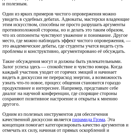
и полезным.
Один из ярких примеров чистого опровержения можно
увидеть в судебных дебатах. Адвокаты, мастерски владеющие
этим искусством, способны не просто разрушать аргументы
противоположной стороны, но и делать это таким образом,
что их оппоненты чувствуют уважение и понимание. Другое
место, где можно наблюдать эффект чистого опровержения, —
это академические дебаты, где студенты учатся видеть суть
проблемы и конструктивно, аргументировано её обсуждать.
Такие обсуждения могут и должны быть увлекательными.
Залог успеха здесь — спокойствие и чувство юмора. Когда
каждый участник уходит от горячих эмоций и начинает
видеть в дискуссии не перерасход энергии, а возможность
узнать что-то новое, процесс общения становится гораздо
продуктивнее и интереснее. Например, представьте себе
диалог на научной конференции, где спорящие стороны
сохраняют позитивное настроение и открыты к мнению
другого.
Одним из полезных инструментов для обеспечения
качественной дискуссии является
пирамида Грэма
. Эта
концепция помогает категоризировать качество аргументов и
отмечать их силу, начиная от прямых оскорблений и