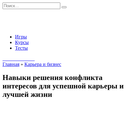
Перейти
Search
к
for:
содержанию
Игры
Курсы
Тесты
Начать занятия
Главная
»
Карьера и бизнес
Навыки решения конфликта
интересов для успешной карьеры и
лучшей жизни