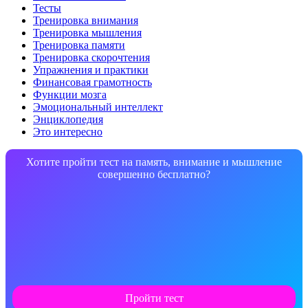
Тесты
Тренировка внимания
Тренировка мышления
Тренировка памяти
Тренировка скорочтения
Упражнения и практики
Финансовая грамотность
Функции мозга
Эмоциональный интеллект
Энциклопедия
Это интересно
Хотите пройти тест на память, внимание и мышление
совершенно бесплатно?
Пройти тест