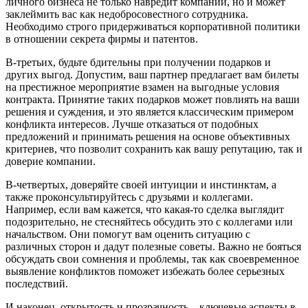
личного бизнеса не только навредит компании, но и может
заклеймить вас как недобросовестного сотрудника.
Необходимо строго придерживаться корпоративной политики
в отношении секрета фирмы и патентов.
В-третьих, будьте бдительны при получении подарков и
других выгод. Допустим, ваш партнер предлагает вам билеты
на престижное мероприятие взамен на выгодные условия
контракта. Принятие таких подарков может повлиять на ваши
решения и суждения, и это является классическим примером
конфликта интересов. Лучше отказаться от подобных
предложений и принимать решения на основе объективных
критериев, что позволит сохранить как вашу репутацию, так и
доверие компании.
В-четвертых, доверяйте своей интуиции и инстинктам, а
также проконсультируйтесь с друзьями и коллегами.
Например, если вам кажется, что какая-то сделка выглядит
подозрительно, не стесняйтесь обсудить это с коллегами или
начальством. Они помогут вам оценить ситуацию с
различных сторон и дадут полезные советы. Важно не бояться
обсуждать свои сомнения и проблемы, так как своевременное
выявление конфликтов поможет избежать более серьезных
последствий.
И наконец, открытость и прозрачность – ключевые аспекты в