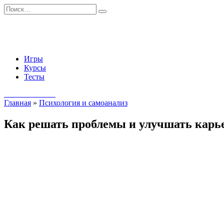
Перейти
Search
к
for:
содержанию
Игры
Курсы
Тесты
Начать занятия
Главная
»
Психология и самоанализ
Как решать проблемы и улучшать карь