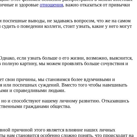
оничные и здоровые
отношения
, важно отказаться от привычки
м поспешные выводы, не задаваясь вопросом, что же на самом
удить о поведении коллеги, стоит узнать, какие у него могут
днако, если узнать больше о его жизни, возможно, выяснится,
дев полную картину, мы можем проявлять больше сочувствия и
меет свои причины, мы становимся более вдумчивыми и
ия или поспешных суждений. Вместо того чтобы навешивать
дрыми и справедливыми людьми.
, но и способствуют нашему личному развитию. Отказавшись
тственными гражданами общества.
овной причиной этого является влияние наших личных
ты нам становится особенно сложно понять, что происходит на