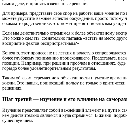
самом деле, и принять взвешенные решения.
Для примера, представьте себе спор на работе: ваше мнение п
можете упустить важные аспекты обсуждения, просто потому чт
о каком-то родственнике, это может препятствовать вам увиде
Если мы действительно стремимся к более объективному воспр
Это можно сделать, сознательно пытаясь «встать на место друг
восприятие фактов беспристрастным?»
Конечно, этот процесс не из легких и зачастую сопровождает
более глубокому пониманию происходящего. Представьте, наск
позиции. Например, при решении проблем в отношениях, будь
гораздо более удовлетворительным результатам.
Таким образом, стремление к объективности и умение временн
жизни. Это навык, приносящий пользу не только в критически
решениях.
Шаг третий — изучение и его влияние на самораз
Изучение представляет собой важнейший элемент на пути к са
кем действительно являемся и куда стремимся. В жизни, подо
существующем.