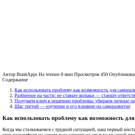
Автор
BrainApps
На чтение
8 мин
Просмотров
450
Опубликова
Содержание
Как использовать проблему как возможность для самораз
Разбиение на части: не ставьте ярлыки — станьте ответс
Получаем ключ к решению проблемы: убираем личные о
Шаг третий — изучение и его влияние на саморазвитие
Как использовать проблему как возможность для
Когда мы сталкиваемся с трудной ситуацией, наш первый инстин
этот дискомфорт на самом деле зависит не столько от самой пр