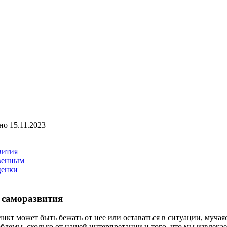
но
15.11.2023
вития
твенным
ценки
 саморазвития
кт может быть бежать от нее или оставаться в ситуации, мучаяс
облемы, сколько от нашей интерпретации и того, что мы извлекае