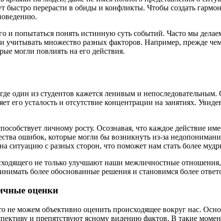
ут быстро перерасти в обиды и конфликты. Чтобы создать гарм
поведению.
го и попытаться понять истинную суть событий. Часто мы делае
и учитывать множество разных факторов. Например, прежде чем с
ые могли повлиять на его действия.
де один из студентов кажется ленивым и непоследовательным. О
няет его усталость и отсутствие концентрации на занятиях. Уви
способствует личному росту. Осознавая, что каждое действие и
ества ошибок, которые могли бы возникнуть из-за недопониман
 на ситуацию с разных сторон, что поможет нам стать более му
исходящего не только улучшают наши межличностные отношения
инимать более обоснованные решения и становимся более отве
ичные оценки
то не можем объективно оценить происходящее вокруг нас. Осн
пективу и препятствуют ясному видению фактов. В такие момен