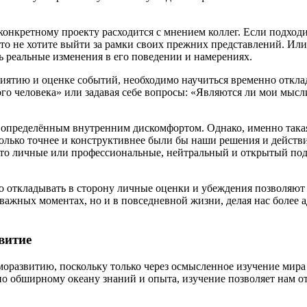
о конкретному проекту расходится с мнением коллег. Если подхо
о не хотите выйти за рамки своих прежних представлений. Или 
ть реальные изменения в его поведении и намерениях.
иятию и оценке событий, необходимо научиться временно откла
ого человека» или задавая себе вопросы: «Являются ли мои мысл
ся определённым внутренним дискомфортом. Однако, именно така
олько точнее и конструктивнее были бы наши решения и действи
 то личные или профессиональные, нейтральный и открытый под
о откладывать в сторону личные оценки и убеждения позволяют
 важных моментах, но и в повседневной жизни, делая нас более
витие
моразвитию, поскольку только через осмысленное изучение мира
бно обширному океану знаний и опыта, изучение позволяет нам 