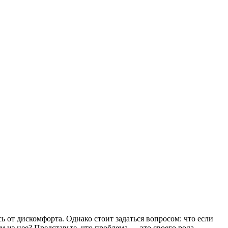
ь от дискомфорта. Однако стоит задаться вопросом: что если
м из нее? Представьте, что проблема — это своего рода