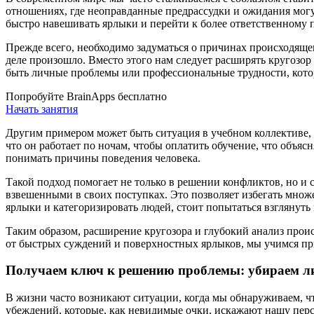
отношениях, где неоправданные предрассудки и ожидания мог
быстро навешивать ярлыки и перейти к более ответственному 
Прежде всего, необходимо задуматься о причинах происходяще
деле произошло. Вместо этого нам следует расширять кругозор 
быть личные проблемы или профессиональные трудности, котор
Попробуйте BrainApps бесплатно
Начать занятия
Другим примером может быть ситуация в учебном коллективе, г
что он работает по ночам, чтобы оплатить обучение, что объяс
понимать причины поведения человека.
Такой подход помогает не только в решении конфликтов, но и 
взвешенными в своих поступках. Это позволяет избегать множ
ярлыки и категоризировать людей, стоит попытаться взглянуть
Таким образом, расширение кругозора и глубокий анализ про
от быстрых суждений и поверхностных ярлыков, мы учимся пр
Получаем ключ к решению проблемы: убираем л
В жизни часто возникают ситуации, когда мы обнаруживаем, ч
убеждений, которые, как невидимые очки, искажают нашу перс