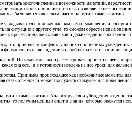
сматривать многочисленные возможности действий, вероятност
аши эмоции и как они влияют на нас, позволяет более осознанно
амих себя является ключевым шагом на пути к саморазвитию.
не укладываются в привычные нам рамки мышления и восприятия
ть на ситуацию с другого угла, то сможем обрести новые знани
овых профессиональных навыков и даже создания собственного 
того, что приводит к конфликту наших собственных убеждений.
ансформировать наше видение и освободиться от ограничивающ
ждений. Поэтому так важно рассматривать происходящее в широк
какая она есть, и в готовности извлечь из неё уроки для дальней
остям. Принимая происходящее как необходимые моменты для на
тная связь от коллеги может послужить стимулом для повышени
а пути к саморазвитию. Анализируя свои убеждения и ценности
вития, то получим ценный опыт и знания, которые окажутся не