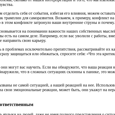
увства.
отделить себя от события, избегая его влияния, можем оставать
ак трамплин для саморазвития. Возьмем, к примеру, конфликт на
 в этом конфликте затронуло ваши внутренние струны и почему.
новывается на понимании важности наших собственных мыслей, 
мы есть на самом деле. Например, если вас уволили с работы, вме
е направить свою карьеру.
ь в проблемах исключительно препятствия, рассматривайте их ка
сразу защищаться или обижаться, спросите себя: «Что эта критик
ни могут вас научить. Если вы обнаружите, что ваша реакция не
обнаружили, что в сложных ситуациях склонны к панике, это мо
ызваны не самой ситуацией, а нашей реакцией на нее. Использо
а свои эмоциональные реакции, может быть, они укажут на не
 ответственным
ть ярлыки на людей, даже не имея полного представления о сит