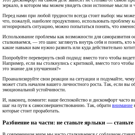
зеркало, в котором мы можем увидеть свои истинные мысли и ч
Перед нами при любой трудности всегда стоит выбор: мы можем 
что, пожалуй, наиболее продуктивно, использовать проблему к
игнорировать ситуацию, можно попытаться понять, что именно
Использование проблемы как возможности для саморазвития ос
сталкиваемся, — это шанс заглянуть внутрь себя и понять, кто 
какие навыки вам нужно развить или куда действительно хотит
Попробуйте перевернуть свой подход: вместо того чтобы видет
Например, если вы столкнулись с критикой, вместо того чтобы 
это знание для улучшения?»
Проанализируйте свои реакции на ситуации и подумайте, чему о
может стать началом вашего личностного роста. Так, если вы 
эмоциональной устойчивости.
И, наконец, помните: наше беспокойство и дискомфорт часто в
шаг на пути к самосовершенствованию. Так, обрати
внимание
н
которые стоит проработать.
Разбиение на части: не ставьте ярлыки — станьте
В современном мире мы часто сталкиваемся с соблазном стави