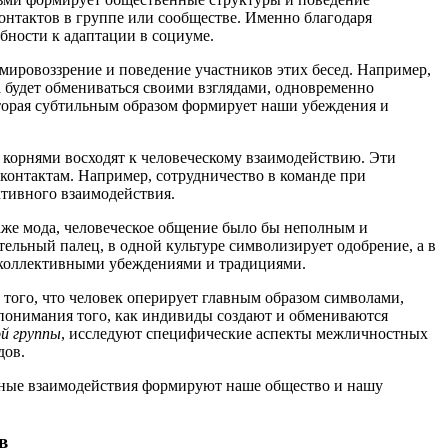
онтактов в группе или сообществе. Именно благодаря
бности к адаптации в социуме.
 мировоззрение и поведение участников этих бесед. Например,
а будет обмениваться своими взглядами, одновременно
торая субтильным образом формирует наши убеждения и
 корнями восходят к человеческому взаимодействию. Эти
контактам. Например, сотрудничество в команде при
ктивного взаимодействия.
 даже мода, человеческое общение было бы неполным и
ельный палец, в одной культуре символизирует одобрение, а в
я коллективными убеждениями и традициями.
 того, что человек оперирует главным образом символами,
 понимания того, как индивиды создают и обмениваются
й группы
, исследуют специфические аспекты межличностных
дов.
ьные взаимодействия формируют наше общество и нашу
в