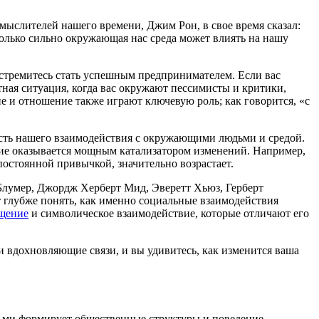
 мыслителей нашего времени, Джим Рон, в свое время сказал:
колько сильно окружающая нас среда может влиять на нашу
 стремитесь стать успешным предпринимателем. Если вас
ная ситуация, когда вас окружают пессимисты и критики,
е и отношение также играют ключевую роль; как говорится, «с
сть нашего взаимодействия с окружающими людьми и средой.
ние оказывается мощным катализатором изменений. Например,
 постоянной привычкой, значительно возрастает.
лумер, Джордж Херберт Мид, Эверетт Хьюз, Герберт
 глубже понять, как именно социальные взаимодействия
щение
и символическое взаимодействие, которые отличают его
и вдохновляющие связи, и вы удивитесь, как изменится ваша
ьми формирует общественные структуры и поведение