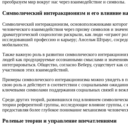
преобразуем мир вокруг нас через взаимодействие и символы.
Символический интеракционизм и его влияние на
Символический интеракционизм, основоположниками которого
человеческого взаимодействия через призму символов и значе
драматургической социологии раскрыли, как люди «играют ро
исследовавший профессию и карьеру; Ансельм Штраус, сосредо
мобильности.
Также важную роль в развитии символического интеракционизм
людей как продуцируемые осознанными смыслами и значениям
интегрироваться. Общество, согласно Веберу, существует как
участников этих взаимодействий.
Примеры символического интеракционизма можно увидеть в пов
свою роль и действует в соответствии с социальными ожидани
ключевыми символами поддержания социальных связей и вежл
Среди других теорий, развившихся под влиянием символическо
теории референтной группы, исследующие влияние группы, с к
предоставляя более глубокое понимание механизмов человечес
Ролевые теории и управление впечатлениями