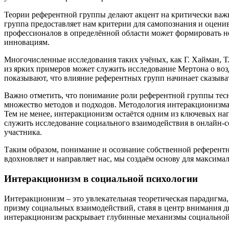
Теории референтной группы делают акцент на критически важ
группа предоставляет нам критерии для самопознания и оцен
профессионалов в определённой области может формировать не
инновациям.
Многочисленные исследования таких учёных, как Г. Хайман, Т
из ярких примеров может служить исследование Мертона о воз
показывают, что влияние референтных групп начинает сказыва
Важно отметить, что понимание роли референтной группы тес
множество методов и подходов. Методология интеракционизма 
Тем не менее, интеракционизм остаётся одним из ключевых на
служить исследование социального взаимодействия в онлайн-с
участника.
Таким образом, понимание и осознание собственной референт
вдохновляет и направляет нас, мы создаём основу для максима
Интеракционизм в социальной психологии
Интеракционизм – это увлекательная теоретическая парадигма
призму социальных взаимодействий, ставя в центр внимания 
интеракционизм раскрывает глубинные механизмы социальной