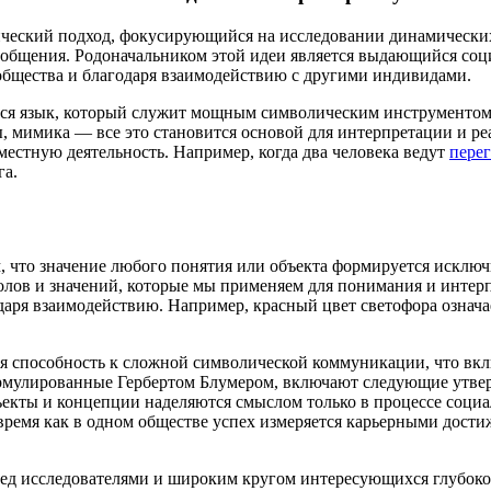
ческий подход, фокусирующийся на исследовании динамически
се общения. Родоначальником этой идеи является выдающийся с
 общества и благодаря взаимодействию с другими индивидами.
ся язык, который служит мощным символическим инструментом 
ы, мимика — все это становится основой для интерпретации и ре
естную деятельность. Например, когда два человека ведут
пере
га.
, что значение любого понятия или объекта формируется исключ
лов и значений, которые мы применяем для понимания и интер
аря взаимодействию. Например, красный цвет светофора означае
я способность к сложной символической коммуникации, что вкл
рмулированные Гербертом Блумером, включают следующие утве
бъекты и концепции наделяются смыслом только в процессе соци
 время как в одном обществе успех измеряется карьерными дост
ед исследователями и широким кругом интересующихся глубокое