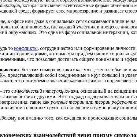
нтеракции
, которая описывает всевозможные формы общения и к
ающей среде, формирует свое мировоззрение и развивает спосо
оле, в офисе или даже в социальных сетях оказывают влияние на
 политике или новостях, где каждый участник в процессе диалог
ений окружающих. Это одна из форм социальной интеракции, ко
будь то
конфликты
, сотрудничество или формирование личности,
ями и интерпретациями, которые мы придаем нашим социальным 
значениями, что позволяет достигать общего понимания и эффе
значения
. Без этих символов, таких как язык, жесты, обычаи и
К», представляющий собой соединенные в круг большой и указат
зывает, что понимаемое значение каждого символа определяетс
— это
символический интеракционизм
, основанный на концепции
 взаимодействия с другими. Этот подход подчеркивает важность
направления, такие как
ролевые теории
или
теории референтно
ли влияние эталонных групп на поведение и самооценку индиви
лубокому пониманию того, как ежедневно происходящие социал
ловеческих взаимодействий через призму символо