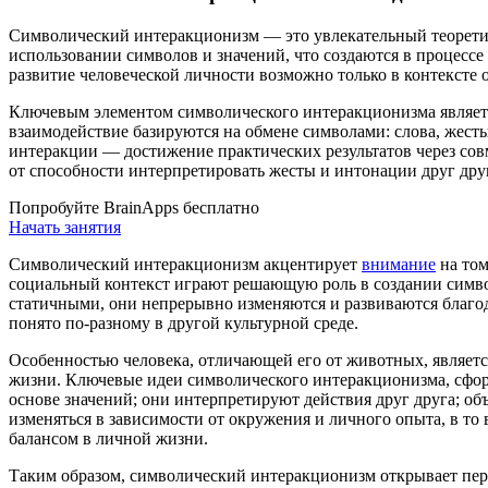
Символический интеракционизм — это увлекательный теорети
использовании символов и значений, что создаются в процес
развитие человеческой личности возможно только в контексте
Ключевым элементом символического интеракционизма являет
взаимодействие базируются на обмене символами: слова, жест
интеракции — достижение практических результатов через совм
от способности интерпретировать жесты и интонации друг дру
Попробуйте BrainApps бесплатно
Начать занятия
Символический интеракционизм акцентирует
внимание
на том
социальный контекст играют решающую роль в создании симво
статичными, они непрерывно изменяются и развиваются благод
понято по-разному в другой культурной среде.
Особенностью человека, отличающей его от животных, являетс
жизни. Ключевые идеи символического интеракционизма, сфо
основе значений; они интерпретируют действия друг друга; о
изменяться в зависимости от окружения и личного опыта, в то
балансом в личной жизни.
Таким образом, символический интеракционизм открывает пер