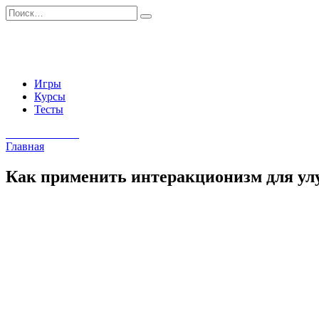
Перейти
Search
к
for:
содержанию
Игры
Курсы
Тесты
Начать занятия
Главная
Как применить интеракционизм для ул