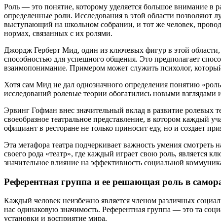
Роль — это понятие, которому уделяется большое внимание в 
определенные роли. Исследования в этой области позволяют л
выступающий на школьном собрании, и тот же человек, провод
нормах, связанных с их ролями.
Джордж Герберт Мид, один из ключевых фигур в этой области, 
способностью для успешного общения. Это предполагает спосо
взаимопонимание. Примером может служить психолог, который 
Хотя сам Мид не дал однозначного определения понятию «роль»
исследований ролевые теории обогатились новыми взглядами и
Эрвинг Гофман внес значительный вклад в развитие ролевых 
своеобразное театральное представление, в котором каждый уч
официант в ресторане не только приносит еду, но и создает пр
Эта метафора театра подчеркивает важность умения смотреть на
своего рода «театр», где каждый играет свою роль, является 
значительное влияние на эффективность социальной коммуни
Референтная группа и ее решающая роль в самор
Каждый человек неизбежно является членом различных социальны
нас одинаковую значимость. Референтная группа — это та соци
установки и восприятие мира.