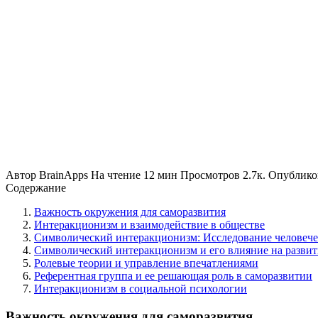
Автор
BrainApps
На чтение
12 мин
Просмотров
2.7к.
Опублико
Содержание
Важность окружения для саморазвития
Интеракционизм и взаимодействие в обществе
Символический интеракционизм: Исследование человече
Символический интеракционизм и его влияние на разви
Ролевые теории и управление впечатлениями
Референтная группа и ее решающая роль в саморазвитии
Интеракционизм в социальной психологии
Важность окружения для саморазвития