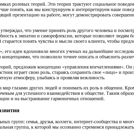
рамках ролевых теорий. Эти теории трактуют социальное поведе
учше понять, как мы конструируем и интерпретируем наше пове
ящий презентацию на работе, могут демонстрировать совершенн
утверждал, что умение принять роль другого человека и посмотр
бность к эмпатии и саморефлексии, которые позволяют людям б
старается понять чувства и мысли своего клиента, чтобы пред
, его идеи вдохновили многих ученых на дальнейшие исследован
 концепциями, что позволило точнее описать и объяснить разли
теорий, предложив концепцию «управления впечатлениями». Он
астник играет свою роль, стараясь сохранить свое «лицо» и пр
иятную атмосферу, улыбаясь и проявляя вежливость.
 мир глазами других людей и понимать их роль в общении. Кроме
ключевым для успешного взаимодействия в обществе. Таким обра
кации и на выстраивание гармоничных отношений.
азвитии
х групп: семья, друзья, коллеги, интернет-сообщества и многое
альная группа, к которой мы осознанно стремимся принадлежать