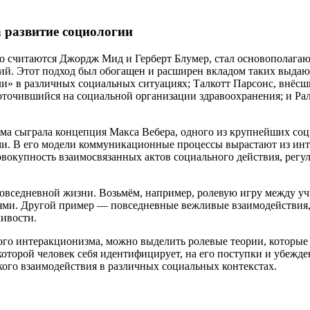
 развитие социологии
 считаются Джордж Мид и Герберт Блумер, стал основополагаю
ний. Этот подход был обогащен и расширен вкладом таких выда
ли» в различных социальных ситуациях; Талкотт Парсонс, внёс
точившийся на социальной организации здравоохранения; и Рал
а сыграла концепция Макса Вебера, одного из крупнейших соци
и. В его модели коммуникационные процессы вырастают из инт
 совокупность взаимосвязанных актов социального действия, р
седневной жизни. Возьмём, например, ролевую игру между учит
ями. Другой пример — повседневные вежливые взаимодействия, 
ивости.
го интеракционизма, можно выделить ролевые теории, которые 
оторой человек себя идентифицирует, на его поступки и убежде
кого взаимодействия в различных социальных контекстах.