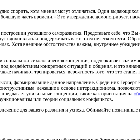
рудно спорить, хотя мнения могут отличаться. Один выдающихся
т большую часть времени.» Это утверждение демонстрирует, нас
 построении успешного саморазвития. Представьте себе, что Вы
т вдохновлять и поддерживать вас в этом нелегком пути. Обрат
илах. Хотя внешние обстоятельства важны, внутреннее убеждени
и социально-психологическая концепция, подчеркивает значимо
 под воздействием конкретных ситуаций и общения, и это влия
также начинают тренироваться, вероятность того, что это станет
сли, формировавшие данное направление. Среди них Герберт Б
нструктивизма, лежащие в основе интеракционизма, позволяют
предлагает уникальные концепции, такие как ориентация на
об
 функционализм или теории социальных конфликтов.
значение для вашего развития и успеха. Обнимайте позитивные 
лубоко исследующую, каким образом взаимодействие между люд