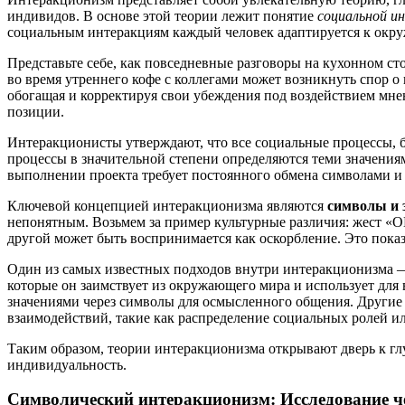
индивидов. В основе этой теории лежит понятие
социальной и
социальным интеракциям каждый человек адаптируется к окруж
Представьте себе, как повседневные разговоры на кухонном ст
во время утреннего кофе с коллегами может возникнуть спор о
обогащая и корректируя свои убеждения под воздействием мн
позиции.
Интеракционисты утверждают, что все социальные процессы, 
процессы в значительной степени определяются теми значени
выполнении проекта требует постоянного обмена символами и 
Ключевой концепцией интеракционизма являются
символы и 
непонятным. Возьмем за пример культурные различия: жест «О
другой может быть воспринимается как оскорбление. Это пока
Один из самых известных подходов внутри интеракционизма 
которые он заимствует из окружающего мира и использует для
значениями через символы для осмысленного общения. Другие 
взаимодействий, такие как распределение социальных ролей и
Таким образом, теории интеракционизма открывают дверь к г
индивидуальность.
Символический интеракционизм: Исследование че