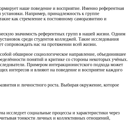
ормирует наше поведение и восприятие. Именно референтная
и установки. Например, принадлежность к группе
такие как стремление к постоянному саморазвитию и
ическую значимость референтных групп в нашей жизни. Одним
становок среди студентов колледжей. Такие исследования
ет сопровождать нас на протяжении всей жизни.
 собой обширное социологическое направление, объединившее
ределённости понятий и критике со стороны некоторых учёных.
сследователи. Примером интеракционистского подхода может
щих интересов и влияют на поведение и восприятие каждого
азвития и личностного роста. Выбирая окружение, которое
Она исследует социальные процессы и характеристики через
считывая тонкости личных и коллективных отношений,