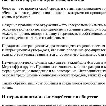
Человек – это продукт своей среды, и с этим высказыванием т
«Человек – это среднее из пяти людей, с которыми он проводи
жизнь и развитие.
Создание правильного окружения – это краеугольный камень в
окружают позитивные, амбициозные и успешные люди, они буду
может, напротив, подорвать вашу уверенность в собственных с
кем поведешься, от того и наберешься.»
Парадигма интеракционизма, развивающаяся социологическая 
Интеракционизм утверждает, что наше поведение формируется
если кто-то начинает заниматься спортом и его близкие друзья 
Изучение интеракционизма раскрывает важнейшие фигуры и мы
Мирзкофф и другие. Принципы символической интеракции и ко
формируют наше поведение и мировоззрение. Интеракционизм 
от более традиционных социологических подходов, таких как
Таким образом, ваш круг общения и среда имеют колоссальное 
жизнь.
Интеракционизм и взаимодействие в обществе
Интеракционизм представляет собой увлекательную теорию, г