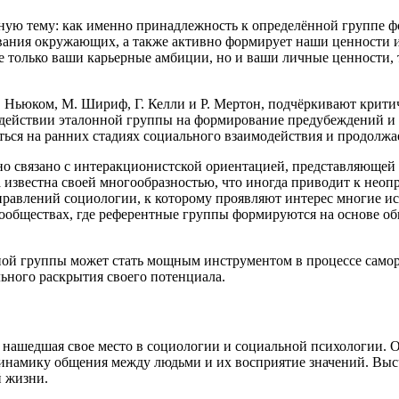
ную тему: как именно принадлежность к определённой группе ф
ивания окружающих, а также активно формирует наши ценности 
 только ваши карьерные амбиции, но и ваши личные ценности, 
. Ньюком, М. Шириф, Г. Келли и Р. Мертон, подчёркивают крит
действии эталонной группы на формирование предубеждений и у
ться на ранних стадиях социального взаимодействия и продолжа
но связано с интеракционистской ориентацией, представляющей
известна своей многообразностью, что иногда приводит к неоп
правлений социологии, к которому проявляют интерес многие и
ообществах, где референтные группы формируются на основе об
ной группы может стать мощным инструментом в процессе самор
льного раскрытия своего потенциала.
, нашедшая свое место в социологии и социальной психологии. 
динамику общения между людьми и их восприятие значений. Вы
 жизни.