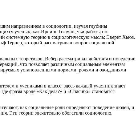
щим направлением в социологии, изучая глубины
ющихся ученых, как Ирвинг Гофман, чьи работы по
ший системную теорию в социологическую мысль; Эверет Хьюз,
ьф Тернер, который рассматривал вопрос социальной
альных теоретиков. Вебер рассматривал действия и поведение
еракций, что позволяет различным социальным элементам
егулируемых установленными нормами, ролями и ожиданиями
елем и учениками в классе: здесь каждый участник знает
где фразы вроде «Как дела?» и «Спасибо» становятся
изучают, как социальные роли определяют поведение людей, и
ния. Эти теории значительно обогатили социологию,