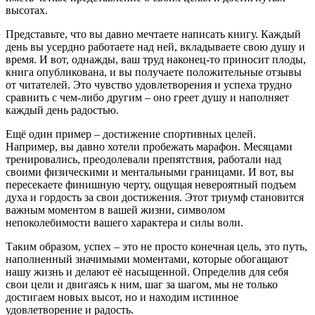
высотах.
Представьте, что вы давно мечтаете написать книгу. Каждый
день вы усердно работаете над ней, вкладываете свою душу и
время. И вот, однажды, ваш труд наконец-то приносит плоды,
книга опубликована, и вы получаете положительные отзывы
от читателей. Это чувство удовлетворения и успеха трудно
сравнить с чем-либо другим – оно греет душу и наполняет
каждый день радостью.
Ещё один пример – достижение спортивных целей.
Например, вы давно хотели пробежать марафон. Месяцами
тренировались, преодолевали препятствия, работали над
своими физическими и ментальными границами. И вот, вы
пересекаете финишную черту, ощущая невероятный подъем
духа и гордость за свои достижения. Этот триумф становится
важным моментом в вашей жизни, символом
непоколебимости вашего характера и силы воли.
Таким образом, успех – это не просто конечная цель, это путь,
наполненный значимыми моментами, которые обогащают
нашу жизнь и делают её насыщенной. Определив для себя
свои цели и двигаясь к ним, шаг за шагом, мы не только
достигаем новых высот, но и находим истинное
удовлетворение и радость.