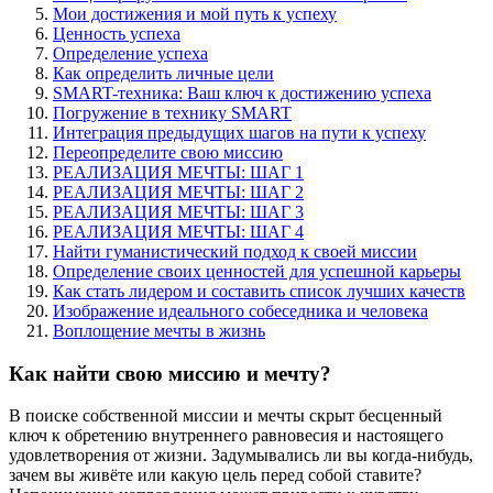
Мои достижения и мой путь к успеху
Ценность успеха
Определение успеха
Как определить личные цели
SMART-техника: Ваш ключ к достижению успеха
Погружение в технику SMART
Интеграция предыдущих шагов на пути к успеху
Переопределите свою миссию
РЕАЛИЗАЦИЯ МЕЧТЫ: ШАГ 1
РЕАЛИЗАЦИЯ МЕЧТЫ: ШАГ 2
РЕАЛИЗАЦИЯ МЕЧТЫ: ШАГ 3
РЕАЛИЗАЦИЯ МЕЧТЫ: ШАГ 4
Найти гуманистический подход к своей миссии
Определение своих ценностей для успешной карьеры
Как стать лидером и составить список лучших качеств
Изображение идеального собеседника и человека
Воплощение мечты в жизнь
Как найти свою миссию и мечту?
В поиске собственной миссии и мечты скрыт бесценный
ключ к обретению внутреннего равновесия и настоящего
удовлетворения от жизни. Задумывались ли вы когда-нибудь,
зачем вы живёте или какую цель перед собой ставите?