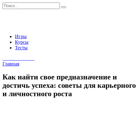
Перейти
Search
к
for:
содержанию
Игры
Курсы
Тесты
Начать занятия
Главная
Как найти свое предназначение и
достичь успеха: советы для карьерного
и личностного роста