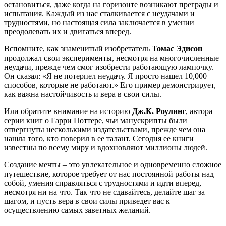
остановиться, даже когда на горизонте возникают преграды и
испытания. Каждый из нас сталкивается с неудачами и
трудностями, но настоящая сила заключается в умении
преодолевать их и двигаться вперед.
Вспомните, как знаменитый изобретатель
Томас Эдисон
продолжал свои эксперименты, несмотря на многочисленные
неудачи, прежде чем смог изобрести работающую лампочку.
Он сказал: «Я не потерпел неудачу. Я просто нашел 10,000
способов, которые не работают.» Его пример демонстрирует,
как важна настойчивость и вера в свои силы.
Или обратите внимание на историю
Дж.К. Роулинг
, автора
серии книг о Гарри Поттере, чьи манускрипты были
отвергнуты несколькими издательствами, прежде чем она
нашла того, кто поверил в ее талант. Сегодня ее книги
известны по всему миру и вдохновляют миллионы людей.
Создание мечты – это увлекательное и одновременно сложное
путешествие, которое требует от нас постоянной работы над
собой, умения справляться с трудностями и идти вперед,
несмотря ни на что. Так что не сдавайтесь, делайте шаг за
шагом, и пусть вера в свои силы приведет вас к
осуществлению самых заветных желаний.