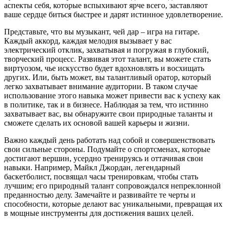
аспекты себя, которые вспыхивают ярче всего, заставляют
ваше сердце биться быстрее и дарят истинное удовлетворение.
Представьте, что вы музыкант, чей дар – игра на гитаре.
Каждый аккорд, каждая мелодия вызывает у вас
электрический отклик, захватывая и погружая в глубокий,
творческий процесс. Развивая этот талант, вы можете стать
виртуозом, чье искусство будет вдохновлять и восхищать
других. Или, быть может, вы талантливый оратор, который
легко захватывает внимание аудитории. В таком случае
использование этого навыка может привести вас к успеху как
в политике, так и в бизнесе. Наблюдая за тем, что истинно
захватывает вас, вы обнаружите свои природные таланты и
сможете сделать их основой вашей карьеры и жизни.
Важно каждый день работать над собой и совершенствовать
свои сильные стороны. Подумайте о спортсменах, которые
достигают вершин, усердно тренируясь и оттачивая свои
навыки. Например, Майкл Джордан, легендарный
баскетболист, посвящал часы тренировкам, чтобы стать
лучшим; его природный талант сопровождался непреклонной
преданностью делу. Замечайте и развивайте те черты и
способности, которые делают вас уникальными, превращая их
в мощные инструменты для достижения ваших целей.