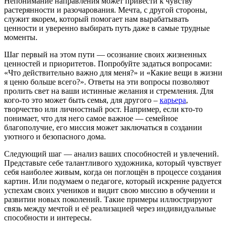
Непонимание направления может привести к чувству
растерянности и разочарования. Мечта, с другой стороны,
служит якорем, который помогает нам вырабатывать
ценности и уверенно выбирать путь даже в самые трудные
моменты.
Шаг первый на этом пути — осознание своих жизненных
ценностей и приоритетов. Попробуйте задаться вопросами:
«Что действительно важно для меня?» и «Какие вещи в жизни
я ценю больше всего?». Ответы на эти вопросы позволяют
пролить свет на ваши истинные желания и стремления. Для
кого-то это может быть семья, для другого –
карьера
,
творчество или личностный рост. Например, если кто-то
понимает, что для него самое важное — семейное
благополучие, его миссия может заключаться в создании
уютного и безопасного дома.
Следующий шаг — анализ ваших способностей и увлечений.
Представьте себе талантливого художника, который чувствует
себя наиболее живым, когда он поглощён в процессе создания
картин. Или подумаем о педагоге, который искренне радуется
успехам своих учеников и видит свою миссию в обучении и
развитии новых поколений. Такие примеры иллюстрируют
связь между мечтой и её реализацией через индивидуальные
способности и интересы.