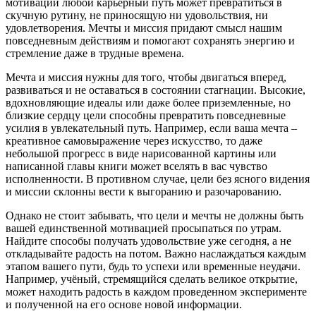
мотивации любой карьерный путь может превратиться в
скучную рутину, не приносящую ни удовольствия, ни
удовлетворения. Мечты и миссия придают смысл нашим
повседневным действиям и помогают сохранять энергию и
стремление даже в трудные времена.
Мечта и миссия нужны для того, чтобы двигаться вперед,
развиваться и не оставаться в состоянии стагнации. Высокие,
вдохновляющие идеалы или даже более приземленные, но
близкие сердцу цели способны превратить повседневные
усилия в увлекательный путь. Например, если ваша мечта –
креативное самовыражение через искусство, то даже
небольшой прогресс в виде нарисованной картины или
написанной главы книги может вселять в вас чувство
исполненности. В противном случае, цели без ясного видения
и миссии склонны вести к выгоранию и разочарованию.
Однако не стоит забывать, что цели и мечты не должны быть
вашей единственной мотивацией просыпаться по утрам.
Найдите способы получать удовольствие уже сегодня, а не
откладывайте радость на потом. Важно наслаждаться каждым
этапом вашего пути, будь то успехи или временные неудачи.
Например, учёный, стремящийся сделать великое открытие,
может находить радость в каждом проведенном эксперименте
и полученной на его основе новой информации.