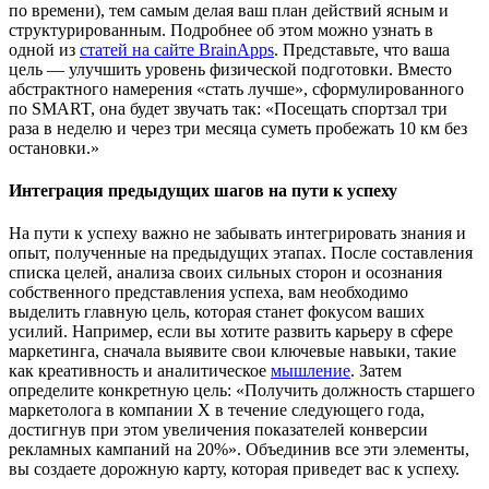
по времени), тем самым делая ваш план действий ясным и
структурированным. Подробнее об этом можно узнать в
одной из
статей на сайте BrainApps
. Представьте, что ваша
цель — улучшить уровень физической подготовки. Вместо
абстрактного намерения «стать лучше», сформулированного
по SMART, она будет звучать так: «Посещать спортзал три
раза в неделю и через три месяца суметь пробежать 10 км без
остановки.»
Интеграция предыдущих шагов на пути к успеху
На пути к успеху важно не забывать интегрировать знания и
опыт, полученные на предыдущих этапах. После составления
списка целей, анализа своих сильных сторон и осознания
собственного представления успеха, вам необходимо
выделить главную цель, которая станет фокусом ваших
усилий. Например, если вы хотите развить карьеру в сфере
маркетинга, сначала выявите свои ключевые навыки, такие
как креативность и аналитическое
мышление
. Затем
определите конкретную цель: «Получить должность старшего
маркетолога в компании X в течение следующего года,
достигнув при этом увеличения показателей конверсии
рекламных кампаний на 20%». Объединив все эти элементы,
вы создаете дорожную карту, которая приведет вас к успеху.