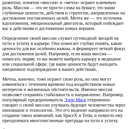
развитии, понятия «миссия» и «мечта» играют ключевую
роль. Миссия — это не просто слова на бумаге; это ваши
глубинные ценности, действия и стратегии, направленные на
достижение поставленных целей. Мечта же — это источник
вдохновения, эмоциональный двигатель, который побуждает
вас к действиям и достижению новых вершин.
Определение своей миссии служит путеводной звездой на
пути к успеху в карьере. Она помогает глубже понять, какие
ценности для вас особенно важны, и формирует четкий фокус
для достижения целей. Например, если ваша миссия —
помогать людям, то вы можете выбрать карьеру в медицине
или социальной сфере, где ваши ценности будут находить
ежедневное подтверждение в ваших действиях.
Мечты, конечно, тоже играют свою роль, но они могут
изменяться с течением времени под воздействием новых
интересов и жизненных обстоятельств. Именно миссия
позволяет сохранять стабильность и направление. Например,
популярный предприниматель
Элон Маск
откровенно
говорит о своей миссии улучшать будущее человечества через
инновации и технологии. Это его видение направило его на
создание таких компаний, как SpaceX и Tesla, и помогло ему
преодолевать многочисленные преграды на пути к успеху.