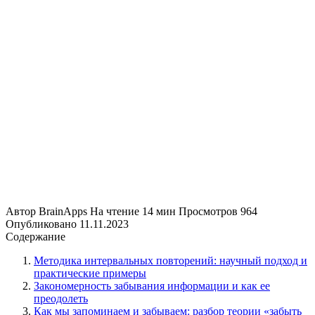
Автор
BrainApps
На чтение
14 мин
Просмотров
964
Опубликовано
11.11.2023
Содержание
Методика интервальных повторений: научный подход и
практические примеры
Закономерность забывания информации и как ее
преодолеть
Как мы запоминаем и забываем: разбор теории «забыть