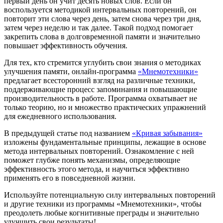
первый день он учит десять новых слов. Если он
воспользуется методикой интервальных повторений, он
повторит эти слова через день, затем снова через три дня,
затем через неделю и так далее. Такой подход помогает
закрепить слова в долговременной памяти и значительно
повышает эффективность обучения.
Для тех, кто стремится углубить свои знания о методиках
улучшения памяти, онлайн-программа
«Мнемотехники»
предлагает всесторонний взгляд на различные техники,
поддерживающие процесс запоминания и повышающие
производительность в работе. Программа охватывает не
только теорию, но и множество практических упражнений
для ежедневного использования.
В предыдущей статье под названием
«Кривая забывания»
изложены фундаментальные принципы, лежащие в основе
метода интервальных повторений. Ознакомление с ней
поможет глубже понять механизмы, определяющие
эффективность этого метода, и научиться эффективно
применять его в повседневной жизни.
Используйте потенциальную силу интервальных повторений
и другие техники из программы «Мнемотехники», чтобы
преодолеть любые когнитивные преграды и значительно
улучшить свои результаты!