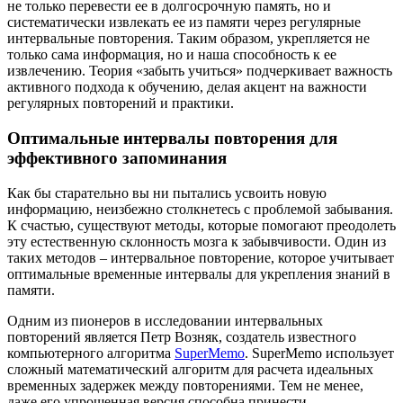
не только перевести ее в долгосрочную память, но и
систематически извлекать ее из памяти через регулярные
интервальные повторения. Таким образом, укрепляется не
только сама информация, но и наша способность к ее
извлечению. Теория «забыть учиться» подчеркивает важность
активного подхода к обучению, делая акцент на важности
регулярных повторений и практики.
Оптимальные интервалы повторения для
эффективного запоминания
Как бы старательно вы ни пытались усвоить новую
информацию, неизбежно столкнетесь с проблемой забывания.
К счастью, существуют методы, которые помогают преодолеть
эту естественную склонность мозга к забывчивости. Один из
таких методов – интервальное повторение, которое учитывает
оптимальные временные интервалы для укрепления знаний в
памяти.
Одним из пионеров в исследовании интервальных
повторений является Петр Возняк, создатель известного
компьютерного алгоритма
SuperMemo
. SuperMemo использует
сложный математический алгоритм для расчета идеальных
временных задержек между повторениями. Тем не менее,
даже его упрощенная версия способна принести