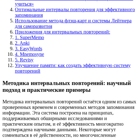
учиться»
Оптимальные интервалы повторения для эффективного
запоминания
Использование метода флэш-карт и системы Лейтнера
для саморазвития
Приложения для интервальных повторений:
1. SuperMemo
2. Anki
3. EasyWords
4. Mnemosyne
5. Revisy
Улучшение памяти: как создать эффективную систему
повторений
Методика интервальных повторений: научный
подход и практические примеры
Методика интервальных повторений остаётся одним из самых
проверенных временем и современных методов запоминания
информации. Эта система построена на принципах,
поддерживаемых обширными исследованиями и
практическим опытом, и её эффективность многократно
подтверждена научными данными. Некоторые могут
сомневаться в её действенности, но многочисленные