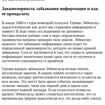
Закономерность забывания информации и как
ее преодолеть
В конце 1880-х годов немецкий психолог Герман Эббингауз
задался вопросом: как долго мы сохраняем информацию в
памяти? В ходе своих исследований он запоминал
бессмысленные наборы слов и через определенные
промежутки времени проверял свои знания. Эббингауз
выяснил, что забывание информации происходит по
определенной закономерности, которую он назвал кривой
забывания. Суть ее заключается в том, что скорость забывания
информации значительно выше сразу после ее изучения и
постепенно уменьшается со временем.
Однако кривую забывания Эббингауза нельзя считать
абсолютным законом. В нашей памяти остаются и такие
моменты, которые запечатлеваются мгновенно и остаются на
всю жизнь. Это могут быть яркие события, вызывающие
сильные эмоции, такие как первый день в школе или
получение важной награды. Если полагаться только на
кривую Эббингауза, может сложиться впечатление, что со
временем мы забудем практически все, что когда-либо узнали.