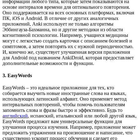
информации любого типа, которые затем показываются на
основе интервалов времени для оптимального повторения.
Оно поддерживается на всех основных платформах, включая
ПК, iOS и Android. В отличие от других аналогичных
приложений, Anki использует не только алгоритмы
Эббингауза-Бахманна, но и другие методики из области
когнитивной психологии. Например, учащиеся медицины
могут с легкостью создать карточки с описанием болезней и
симптомов, а затем повторять их с нужной периодичностью.
И, конечно же, существует улучшенная версия приложения
для Android под названием AnkiDroid, которая предоставляет
дополнительные возможности и функции.
3. EasyWords
EasyWords – это идеальное приложение для тех, кто
собирается выучить новые иностранные слова на языках,
использующих латинский алфавит. Оно применяет метод
интервальных повторений, чтобы помочь пользователям
запомнить слова и фразы быстро и эффективно. Будь то
английский
, испанский, итальянский или любой другой язык,
EasyWords предложит вам универсальные функции для
улучшения процесса изучения. Например, приложение может
предложить упражнения на произношение и написание, что
существенно ускорит процесс обучения и сделает его