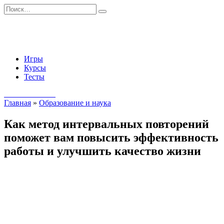
Перейти
Search
к
for:
содержанию
Игры
Курсы
Тесты
Начать занятия
Главная
»
Образование и наука
Как метод интервальных повторений
поможет вам повысить эффективность
работы и улучшить качество жизни