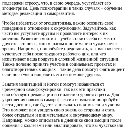
подвержен стрессу, что, в свою очередь, усугубляет его
эгоцентризм. Цель психотерапии в таких случаях – обучение
методам релаксации и саморазвития.
Чтобы избавиться от эгоцентризма, важно осознать своё
поведение и отношение к окружающим. Задумайтесь, как
часто вы уступаете другим и проявляете интерес к их
мнению. Развитие эмпатии – учёба ставить себя на место
других – станет важным шагом к пониманию чужих точек
зрения. Например, попробуйте представить, как ваш коллега
чувствует себя после трудного рабочего дня, или что
испытывает ваша подруга в сложной жизненной ситуации.
Также полезно принять участие в социальных проектах и
благотворительных акциях – такие дела помогут снять акцент
с личного «я» и направить его на помощь другим.
Занятия медитацией и йогой помогут избавиться от
чрезмерной самофокусировки, так как эти практики
способствуют релаксации и снижению уровня стресса. Для
укрепления навыков саморефлексии и эмпатии попробуйте
вести дневник, где будете записывать свои мысли и чувства.
Это поможет вам увидеть свою жизнь со стороны и стать
более открытым и внимательным к окружающему миру.
Например, можно описывать в дневнике свои эмоции после
общения с коллегами или анализировать, что вы чувствовали,