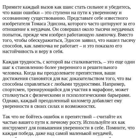
Примите каждый вызов как шанс стать сильнее и убедитесь,
что ваши ошибки – это ступени на пути к уверенному и
осознанному существованию. Представьте себе известного
изобретателя Томаса Эдисона, которого часто цитируют за его
отношение к неудачам. Он совершил около тысячи неудачных
попыток, прежде чем изобрел работающую лампочку. Вместо
того, чтобы обескуражиться, Эдисон заявил, что нашел тысячу
способов, как лампочка не работает – и это показало его
настойчивость и веру в себя.
Каждая трудность, с которой вы сталкиваетесь, – это еще один
шаг к становлению более уверенного и решительного
человека. Когда вы преодолеваете препятствия, ваши
достижения становятся для вас доказательством того, что вы
способны справляться с любыми трудностями. Например,
спортсмен, тренирующийся для участия в марафоне, может
столкнуться с физическими и психологическими барьерами.
Однако, каждый преодоленный километр добавляет ему
уверенности в своих силах и возможностях.
Так что не бойтесь ошибок и препятствий – считайте их
частью вашего пути к личному росту. Используйте их как
инструмент для повышения уверенности в себе. Помните, что
каждая победа, даже над самой маленькой неудачей,