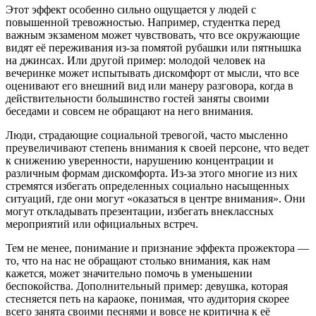
Этот эффект особенно сильно ощущается у людей с
повышенной тревожностью. Например, студентка перед
важным экзаменом может чувствовать, что все окружающие
видят её переживания из-за помятой рубашки или пятнышка
на джинсах. Или другой пример: молодой человек на
вечеринке может испытывать дискомфорт от мысли, что все
оценивают его внешний вид или манеру разговора, когда в
действительности большинство гостей заняты своими
беседами и совсем не обращают на него внимания.
Люди, страдающие социальной тревогой, часто мысленно
преувеличивают степень внимания к своей персоне, что ведет
к снижению уверенности, нарушению концентрации и
различным формам дискомфорта. Из-за этого многие из них
стремятся избегать определенных социально насыщенных
ситуаций, где они могут «оказаться в центре внимания». Они
могут откладывать презентации, избегать внеклассных
мероприятий или официальных встреч.
Тем не менее, понимание и признание эффекта прожектора —
то, что на нас не обращают столько внимания, как нам
кажется, может значительно помочь в уменьшении
беспокойства. Дополнительный пример: девушка, которая
стесняется петь на караоке, понимая, что аудитория скорее
всего занята своими песнями и вовсе не критична к её