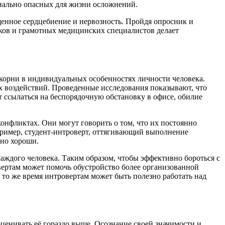
иально опасных для жизни осложнений.
щенное сердцебиение и нервозность. Пройдя опросник и
ков и грамотных медицинских специалистов делает
корни в индивидуальных особенностях личности человека.
х воздействий. Проведенные исследования показывают, что
ссылаться на беспорядочную обстановку в офисе, обилие
онфликтах. Они могут говорить о том, что их постоянно
апример, студент-интроверт, оттягивающий выполнение
чно хороши.
аждого человека. Таким образом, чтобы эффективно бороться с
вертам может помочь обустройство более организованной
 то же время интровертам может быть полезно работать над
ценивать её гораздо выше. Осознание своей значимости и