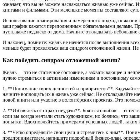
означает, что вы не можете наслаждаться жизнью уже сейчас.
книгами и фильмами. Эти маленькие моменты составляют суть
Использование планирования и намеренного подхода к жизни т
ваш график кажется переполненным обязательными делами. При
пусть даже недалеко от дома. Начните откладывать небольшие
И наконец, помните: жизнь не начнется после выполнения всех 
меньше будет проявляться ваш синдром отложенной жизни. Не 
Как победить синдром отложенной жизни?
Жизнь — это не статичное состояние, а захватывающее и непр
нужно стремиться к активным изменениям и постоянному самос
1. **Понимание своих ценностей и приоритетов**. Задумайтесь 
начните воплощать их в жизнь уже сейчас. Не откладывайте нач
новой книги или участие в волонтёрских проектах. Это поможе
2. **Избавьтесь от страха неудачи**. Бояться ошибок — естест
если вы всегда мечтали стать художником, но боялись, что ваш
попытки. Вдохновляйтесь примерами успешных людей, таких к
3. **Чётко определяйте свои цели и стремитесь к ним**. Пони
предпринимателем, напишите подробный бизнес-план, определи