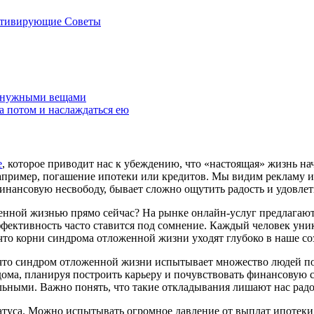
отивирующие Советы
ненужными вещами
а потом и наслаждаться ею
е
, которое приводит нас к убеждению, что «настоящая» жизнь на
 например, погашение ипотеки или кредитов. Мы видим рекламу и
инансовую несвободу, бывает сложно ощутить радость и удовлет
оценной жизнью прямо сейчас? На рынке онлайн-услуг предлага
ффективность часто ставится под сомнение. Каждый человек уни
что корни синдрома отложенной жизни уходят глубоко в наше с
, что синдром отложенной жизни испытывает множество людей п
дома, планируя построить карьеру и почувствовать финансовую 
ельными. Важно понять, что такие откладывания лишают нас рад
уса. Можно испытывать огромное давление от выплат ипотеки, 