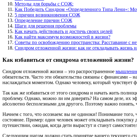
Методы для борьбы с СОЖ:
Как Победить Синдром «Определенного Типа Лени»: М
5 причин возникновения СОЖ
Определение причин СОЖ
Шаги для решения проблемы
Как начать действовать и достичь своих целей
Как найти максимум возможностей в жизни?
Советы по освобождению пространства: Расставание с 
Синдром отложенной жизни: как не откладывать жизнь н
Как избавиться от синдрома отложенной жизни?
Синдром отложенной жизни – это распространенное
мышлени
обязательств. Часто эти обязательства связаны с финансами –
наслаждаться моментом. Однако человеку, который чувствует ф
Так как же избавиться от этого синдрома и начать жить полн
проблему. Однако, можно ли им доверять? На самом деле, их э
абсолютно бесполезными для другого. Поэтому важно понять, 
Начнем с того, что осознаем: вы не одиноки! Понимание того
состояние. Пример: один человек может откладывать покупку 
путешествии, ожидая, когда дети вырастут и станут самостоят
Следующим шагом должно стать принятие вашего текущего стат