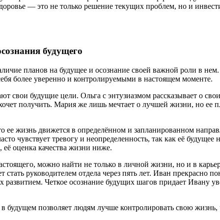
доровье — это не только решение текущих проблем, но и инвест
осознания будущего
личие планов на будущее и осознание своей важной роли в нем.
себя более уверенно и контролируемыми в настоящем моменте.
т свои будущие цели. Ольга с энтузиазмом рассказывает о своих
 хочет получить. Мария же лишь мечтает о лучшей жизни, но ее 
что ее жизнь движется в определённом и запланированном напра
асто чувствует тревогу и неопределенность, так как её будущее 
 её оценка качества жизни ниже.
стоящего, можно найти не только в личной жизни, но и в карьер
т стать руководителем отдела через пять лет. Иван прекрасно п
 их развитием. Четкое осознание будущих шагов придает Ивану у
и в будущем позволяет людям лучше контролировать свою жизнь,