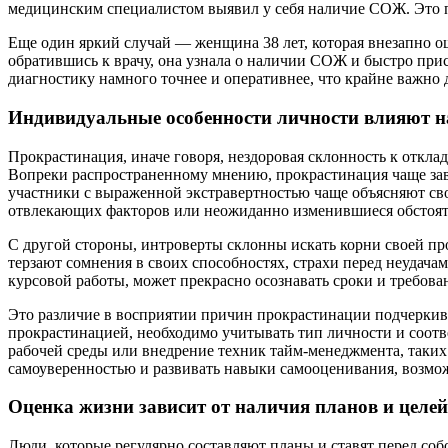
медицинским специалистом выявил у себя наличие СОЖ. Это п
Еще один яркий случай — женщина 38 лет, которая внезапно о
обратившись к врачу, она узнала о наличии СОЖ и быстро при
диагностику намного точнее и оперативнее, что крайне важно 
Индивидуальные особенности личности влияют 
Прокрастинация, иначе говоря, нездоровая склонность к откл
Вопреки распространенному мнению, прокрастинация чаще зав
участники с выраженной экстравертностью чаще объясняют св
отвлекающих факторов или неожиданно изменившиеся обстоят
С другой стороны, интроверты склонны искать корни своей пр
терзают сомнения в своих способностях, страхи перед неудача
курсовой работы, может прекрасно осознавать сроки и требова
Это различие в восприятии причин прокрастинации подчеркива
прокрастинацией, необходимо учитывать тип личности и соотв
рабочей среды или внедрение техник тайм-менеджмента, таких
самоуверенностью и развивать навыки самооценивания, возмо
Оценка жизни зависит от наличия планов и целей
Люди, которые регулярно составляют планы и ставят перед соб