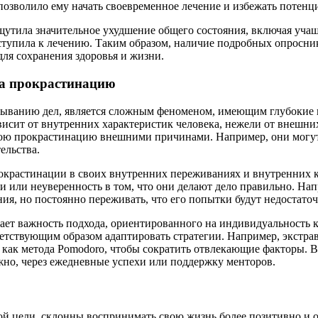
озволило ему начать своевременное лечение и избежать потенц
щутила значительное ухудшение общего состояния, включая уча
ступила к лечению. Таким образом, наличие подробных опросни
для сохранения здоровья и жизни.
на прокрастинацию
адыванию дел, является сложным феноменом, имеющим глубокие 
исит от внутренних характеристик человека, нежели от внешни
ою прокрастинацию внешними причинами. Например, они могут 
ельства.
окрастинации в своих внутренних переживаниях и внутренних к
ми или неуверенность в том, что они делают дело правильно. Н
ния, но постоянно переживать, что его попытки будут недостато
ет важность подхода, ориентированного на индивидуальность к
етствующим образом адаптировать стратегии. Например, экстра
 как метода Pomodoro, чтобы сократить отвлекающие факторы. В
жно, через ежедневные успехи или поддержку менторов.
ой цели, склонны воспринимать свою жизнь более позитивно и о