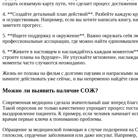
создать осязаемую карту пути, что сделает процесс достижен
4. **Создайте детальный план действий**. Разбейте каждую к
и осуществимым. Например, если вы хотите написать книгу, н
заметите прогресс.
5. **Ищите поддержку и окружение**. Важно окружать себя л
профессиональные ассоциации, где можно найти единомышлен
6. **Живите в настоящем и наслаждайтесь каждым моментом**. 
строите планы на будущее». Не упускайте мгновение, наслажда
моменты часто случаются неожиданно.
Жизнь не похожа на фильм с долгими паузами и напрасными за
начните действовать уже сейчас, и вы непременно найдёте св
Можно ли выявить наличие СОЖ?
Современная медицина сделала значительный шаг вперед благ
Такой опросник не только качественно упрощает процесс поста
выздоровление пациента. К примеру, если человек начинает и
врачам первые ключи к пониманию проблемы.
Обращение за медицинской помощью в случае подозрения на С
гипоксия, сердечные заболевания или даже инсульт. Например,