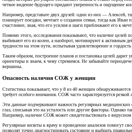
четкое видение будущего придают уверенность и ощущение кон
Например, представьте двух друзей: один из них — Алексей, 
планирует поездки, мечтает о создании семьи, тогда как Иван п
счастливее, зная, что его усилия и шаги приближают его к мечт
Помимо этого, исследования показывают, что наличие целей пом
выбивают его из колеи, а наоборот, мотивируют к активным де
трудности на этом пути, испытывая удовлетворение и гордость
Таким образом, построение планов и постановка целей дарит у
ориентиры и знаем, к чему стремимся. Не забывайте периодич
вершины.
Опасность наличия СОЖ у женщин
Статистика показывает, что у 8 из 40 женщин обнаруживаются
требует особого внимания. СОЖ часто характеризуется резкой 
Эти данные подчеркивают важность регулярных медицинских о
глаз, списывая это на усталость или другие факторы. Однако
Например, наличие СОЖ может свидетельствовать о вирусном 
Регулярные визиты к врачу и проведение анализов помогут св
позволят точно диагностировать состояние и выбрать правиль