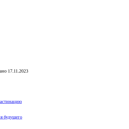
ано
17.11.2023
растинацию
ия будущего