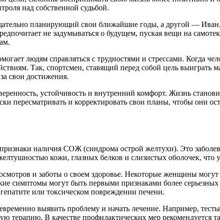
троля над собственной судьбой.
тщательно планирующий свои ближайшие годы, а другой — Иван,
редпочитает не задумываться о будущем, пуская вещи на самотек.
ам.
огает людям справляться с трудностями и стрессами. Когда чело
йствиям. Так, спортсмен, ставящий перед собой цель выиграть 
 за свои достижения.
веренность, устойчивость и внутренний комфорт. Жизнь станови
ески пересматривать и корректировать свои планы, чтобы они о
 признаки наличия СОЖ (синдрома острой желтухи). Это заболев
желтушностью кожи, глазных белков и слизистых оболочек, что 
смотров и заботы о своем здоровье. Некоторые женщины могут 
 такие симптомы могут быть первыми признаками более серьезны
гепатите или токсическом повреждении печени.
оевременно выявить проблему и начать лечение. Например, тест
ную терапию. В качестве профилактических мер рекомендуется та