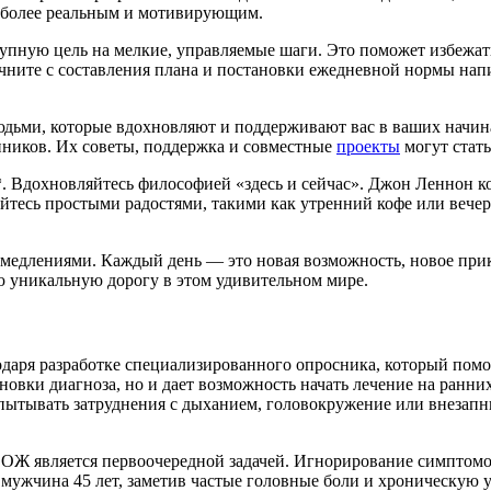
ия более реальным и мотивирующим.
рупную цель на мелкие, управляемые шаги. Это поможет избежат
ачните с составления плана и постановки ежедневной нормы нап
юдьми, которые вдохновляют и поддерживают вас в ваших начин
ников. Их советы, поддержка и совместные
проекты
могут стат
Вдохновляйтесь философией «здесь и сейчас». Джон Леннон когд
йтесь простыми радостями, такими как утренний кофе или вечер
медлениями. Каждый день — это новая возможность, новое прик
ою уникальную дорогу в этом удивительном мире.
одаря разработке специализированного опросника, который пом
новки диагноза, но и дает возможность начать лечение на ранн
спытывать затруднения с дыханием, головокружение или внезап
ОЖ является первоочередной задачей. Игнорирование симптомо
 мужчина 45 лет, заметив частые головные боли и хроническую у