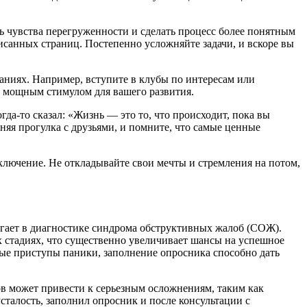
ь чувства перегруженности и сделать процесс более понятным
исанных страниц. Постепенно усложняйте задачи, и вскоре вы
аниях. Например, вступите в клубы по интересам или
ь мощным стимулом для вашего развития.
а-то сказал: «Жизнь — это то, что происходит, пока вы
няя прогулка с друзьями, и помните, что самые ценные
лючение. Не откладывайте свои мечты и стремления на потом,
огает в диагностике синдрома обструктивных жалоб (СОЖ).
их стадиях, что существенно увеличивает шансы на успешное
ные приступы паники, заполнение опросника способно дать
в может привести к серьезным осложнениям, таким как
сталость, заполнил опросник и после консультации с