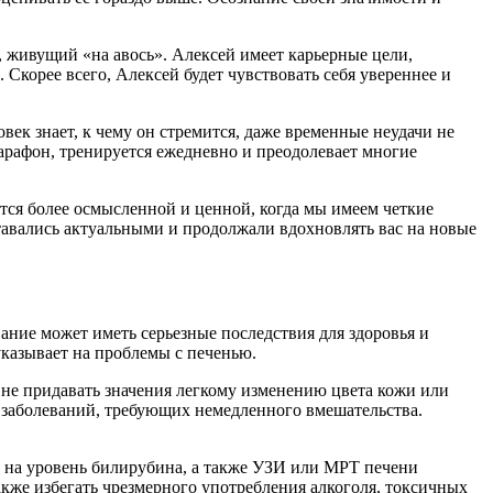
 живущий «на авось». Алексей имеет карьерные цели,
 Скорее всего, Алексей будет чувствовать себя увереннее и
век знает, к чему он стремится, даже временные неудачи не
марафон, тренируется ежедневно и преодолевает многие
тся более осмысленной и ценной, когда мы имеем четкие
ставались актуальными и продолжали вдохновлять вас на новые
ание может иметь серьезные последствия для здоровья и
указывает на проблемы с печенью.
не придавать значения легкому изменению цвета кожи или
х заболеваний, требующих немедленного вмешательства.
ы на уровень билирубина, а также УЗИ или МРТ печени
кже избегать чрезмерного употребления алкоголя, токсичных