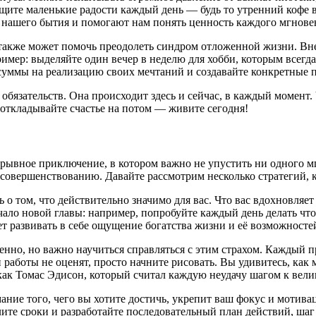
 Ищите маленькие радости каждый день — будь то утренний кофе
 нашего бытия и помогают нам понять ценность каждого мгнове
акже может помочь преодолеть синдром отложенной жизни. Внес
мер: выделяйте один вечер в неделю для хобби, которым всегда
 суммы на реализацию своих мечтаний и создавайте конкретные 
обязательств. Она происходит здесь и сейчас, в каждый момент.
откладывайте счастье на потом — живите сегодня!
ерывное приключение, в котором важно не упустить ни одного 
овершенствованию. Давайте рассмотрим несколько стратегий, ко
о том, что действительно значимо для вас. Что вас вдохновляет
ало новой главы: например, попробуйте каждый день делать что-
т развивать в себе ощущение богатства жизни и её возможносте
венно, но важно научиться справляться с этим страхом. Каждый 
и работы не оценят, просто начните рисовать. Вы удивитесь, ка
ак Томас Эдисон, который считал каждую неудачу шагом к вел
мание того, чего вы хотите достичь, укрепит ваш фокус и моти
те сроки и разработайте последовательный план действий, шаг 