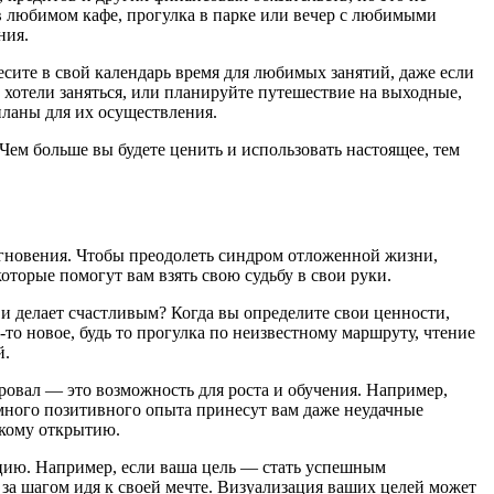
 в любимом кафе, прогулка в парке или вечер с любимыми
ния.
ите в свой календарь время для любимых занятий, даже если
 хотели заняться, или планируйте путешествие на выходные,
планы для их осуществления.
 Чем больше вы будете ценить и использовать настоящее, тем
мгновения. Чтобы преодолеть синдром отложенной жизни,
торые помогут вам взять свою судьбу в свои руки.
 и делает счастливым? Когда вы определите свои ценности,
то новое, будь то прогулка по неизвестному маршруту, чтение
й.
провал — это возможность для роста и обучения. Например,
к много позитивного опыта принесут вам даже неудачные
икому открытию.
вацию. Например, если ваша цель — стать успешным
за шагом идя к своей мечте. Визуализация ваших целей может