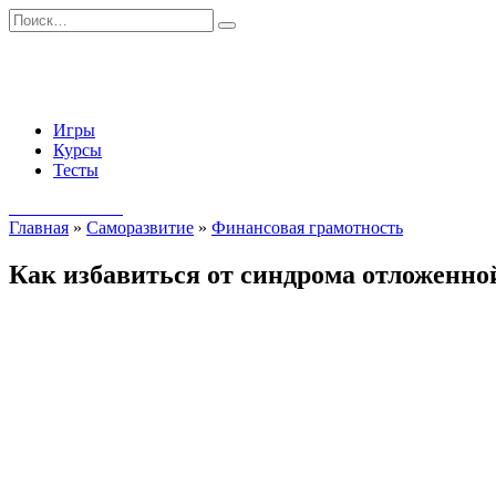
Перейти
Search
к
for:
содержанию
Игры
Курсы
Тесты
Начать занятия
Главная
»
Саморазвитие
»
Финансовая грамотность
Как избавиться от синдрома отложенной