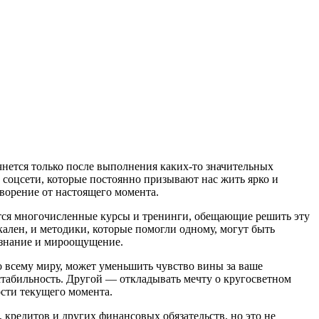
чнется только после выполнения каких-то значительных
 соцсети, которые постоянно призывают нас жить ярко и
ворение от настоящего момента.
ются многочисленные курсы и тренинги, обещающие решить эту
кален, и методики, которые помогли одному, могут быть
ознание и мироощущение.
о всему миру, может уменьшить чувство вины за ваше
стабильность. Другой — откладывать мечту о кругосветном
ости текущего момента.
кредитов и других финансовых обязательств, но это не