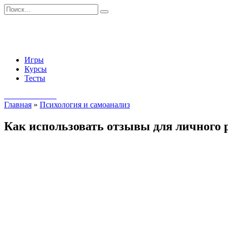
Перейти
Search
к
for:
содержанию
Игры
Курсы
Тесты
Начать занятия
Главная
»
Психология и самоанализ
Как использовать отзывы для личного р