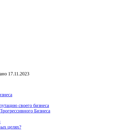
ано
17.11.2023
изнеса
путацию своего бизнеса
Прогрессивного Бизнеса
и
вых целях?