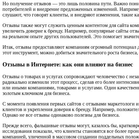
Но получение отзывов — это лишь половина пути. Важно пони
потребителей и внедрение предложенных изменений. Например
слушают, что говорят клиенты, и внедряют изменения, такие 
Отзывы также могут служить ценным контентом для сайта комп
увеличить доверие к бренду. Например, популярные сайты отзыв
на реальном опыте других пользователей. Это помогает значи
Итак, отзывы предоставляют компаниям огромный потенциал дл
этот инструмент, можно добиться значительного роста бизнеса,
Отзывы в Интернете: как они влияют на бизнес
Отзывы о товарах и услугах сопровождают человечество с нез
радикально изменили этот процесс, сделав его более интенси
или иными компаниями, товарами и услугами. Один качественн
золотым ключиком для бизнеса.
С момента появления первых сайтов с отзывами маркетологи и
клиентов и укрепления доверия к бренду. Например, положите
Однако не все отзывы одинаково полезны для бизнеса.
Прежде всего, фальшивые отзывы могут, казалось бы, кратков
исследования показали, что клиенты становятся все более про
компанией, уличенной в массовом создании поддельных положит