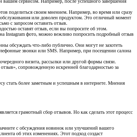
лен вашим сервисом. Например, после успешного завершения
отов поделиться своим мнением. Например, во время или сразу
о обслуживания или доволен продуктом. Это отличный момент
сьмо с запросом оставить отзыв.
достью оставят отзыв, если вы попросите об этом.
т на Instagram фото, можно вежливо попросить подробный отзыв
нны обсуждать что-либо публично. Они могут не захотеть
телефонные звонки или SMS. Например, при посещении салона
 очередного визита, рассылки или другой формы связи.
ь отзыв», сопровожденную искренней благодарностью за
есу стать более заметным и успешным в интернете. Мнения
вляется грамотный сбор отзывов. Но как сделать этот процесс
о начните с обсуждения новинок или улучшений вашего
лиента об этих изменениях. Этот подход создаст