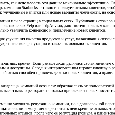
мать, как использовать эти данные максимально эффективно. О
, компания Starbucks активно использует отзывы клиентов, чт
как улучшенные напитки или новые варианты лояльности, на осн
ании или ее страниц в социальных сетях. Публикация отзывов 
ов, такие как Yelp или TripAdvisor, дают потенциальным клиент
тельно увеличить конверсию и привлечение новых клиентов.
я улучшения качества продуктов и услуг, налаживания связей с
 укрепить свою репутацию и завоевать лояльность клиентов.
апамятных времен. Если раньше люди делились своим мнением с 
вным и доступным. Сегодня интернет-отзывы играют ключевую р
ый отзыв способен привлечь десятки новых клиентов, а правил
 владельцы компаний осознали: обратная связь от пользовател
льные отзывы о ресторане не только привлекают новых посетит
ременно улучшить репутацию компании, но в долгосрочной персп
ницательными и могут легко распознать неискренние отзывы, что
ельных отзывов, после чего ее репутация рухнула, а клиентска