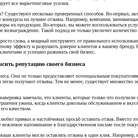
рует все маркетинговые усилия.
? Существуют несколько проверенных способов. Во-первых, акт
те конкурсы на лучшие отзывы. Например, компания, занимающая
оры их продукции. Во-вторых, вы можете воспользоваться услуг
е вознаграждение. Такой подход не только увеличит количество 
росто слова, а мощный инструмент, от правильного использования
ному эффекту и разрушить доверие клиентов к вашему бренду. Н
клиентами и успешно развивать свой бизнес.
сить репутацию своего бизнеса
еса. Они не только предоставляют потенциальным покупателям 
и легко получают отзывы. Тем не менее, существует множество э
аверняка замечали, что клиенты, которые только что получили
вершения ужина, когда клиенты довольны обслуживанием и вкусн
его качеством.
юбит прямых и настойчивых просьб оставить отзыв. Вместо это
е вежливое напоминание в благодарственном письме после поку
 ваши клиенты могли оставлять отзывы в один клик. Например, 