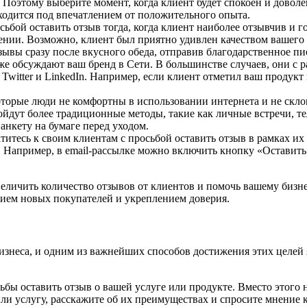
в. Поэтому выберите момент, когда клиент будет спокоен и дово
аходится под впечатлением от положительного опыта.
ьбой оставить отзыв тогда, когда клиент наиболее отзывчив и г
роении. Возможно, клиент был приятно удивлен качеством вашег
зывы сразу после вкусного обеда, отправив благодарственное пи
 обсуждают ваш бренд в Сети. В большинстве случаев, они с ра
, Twitter и LinkedIn. Например, если клиент отметил ваш продук
оторые люди не комфортны в использовании интернета и не скло
дойдут более традиционные методы, такие как личные встречи, 
нкету на бумаге перед уходом.
итесь к своим клиентам с просьбой оставить отзыв в рамках их
. Например, в email-рассылке можно включить кнопку «Оставит
еличить количество отзывов от клиентов и помочь вашему бизн
нием новых покупателей и укреплением доверия.
знеса, и одним из важнейших способов достижения этих целей я
сьбы оставить отзыв о вашей услуге или продукте. Вместо этог
ли услугу, расскажите об их преимуществах и спросите мнение к