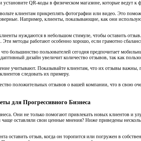
ли установите QR-коды в физическом магазине, которые ведут к 
вольте клиентам прикреплять фотографии или видео. Это поможе
оверные. Например, клиенты, показывающие, как они используют
клиенты нуждаются в небольшом стимуле, чтобы оставить отзыв
. Эти методы работают особенно хорошо, если грамотно сбаланс
что большинство пользователей сегодня предпочитает мобильны
аптивный дизайн увеличит количество отзывов, так как пользова
ение учитывают. Показывайте клиентам, что их отзывы важны, 
клиентов следовать их примеру.
чество положительных отзывов о вашей компании, что в свою оч
еты для Прогрессивного Бизнеса
неса. Они не только помогают привлекать новых клиентов и улу
ты чаще оставляли свои ценные мнения? Ниже приведены несколь
нта оставить отзыв, когда он торопится или погружен в собств