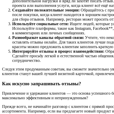
дополнительной нагрузки и вряд ли захотят писать отзы
проекта или выполнения услуги, когда клиент всё ещё н
Создавайте положительные эмоции:
Обращайтесь с прос
после покупки, когда клиент находится в хорошем наст
для сбора отзывов. Например, ресторан может просить от
Используйте социальные сети:
Ищите людей, которые уже
Используйте платформы, такие как Instagram, Facebook**
в комментариях или личных сообщениях.
Разнообразьте каналы обратной связи:
Учтите, что нек
оставлять отзывы онлайн. Для таких клиентов лучше по
красоты можно предложить клиентам заполнить краткую а
Интегрируйте отзывы в процесс взаимодействия:
Обрат
Сделайте просьбу легкой и естественной частью общения
сотрудничество.
Следуя этим продуманным советам, вы сможете значительно ув
клиентов станут вашей лучшей визитной карточкой, привлече
Как искусно запрашивать отзывы?
Привлечение и удержание клиентов — это основа успешного би
максимально эффективным и непринужденным?
Прежде всего, не начинайте разговор с клиентом с прямой про
ассортимента. Например, если вы предлагаете новый продукт и