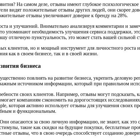
вития? На самом деле, отзывы имеют глубокое психологическое 
ели видят положительные отзывы других людей, они скорее дов
ложительные отзывы увеличивают доверие к бренду на 28%.
оста и улучшений. Внимательно анализируя комментарии и заме
сто упоминают необходимость улучшения сервиса поддержки, это 
шу отличную пунктуальность, это может стать вашей сильной ст
вых клиентов, но и мощный инструмент для личностного роста и
я как в своем бизнесе, так и в своей жизни.
звития бизнеса
щественно повлиять на развитие бизнеса, укрепить деловую ре
я важным источником информации, который при правильном испо
ебности своих клиентов. Например, отзывы могут подсказать, 
помогает компаниям сэкономить на дорогостоящих исследованиях
ple, которая активно использует отзывы для улучшения своих п
добным и функциональным.
Они опасаются за свою личную информацию, не знают, как это с
стимулы, такие как скидки на будущие покупки, бесплатные пр
стные отзывы, что в свою очередь способствует созданию дове