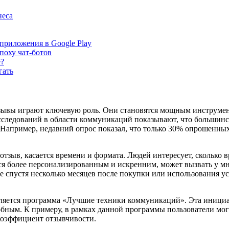
неса
приложения в Google Play
поху чат-ботов
е?
гать
зывы играют ключевую роль. Они становятся мощным инструмент
сследований в области коммуникаций показывают, что большинс
 Например, недавний опрос показал, что только 30% опрошенных
тзыв, касается времени и формата. Людей интересует, сколько 
тся более персонализированным и искренним, может вызвать у м
ые спустя несколько месяцев после покупки или использования у
вляется программа «Лучшие техники коммуникаций». Эта инициа
обным. К примеру, в рамках данной программы пользователи мог
коэффициент отзывчивости.