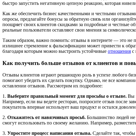
быстро запустить негативную цепную реакцию, которая нивели
Как же обеспечить бизнес качественными и честными отзывами
опросы, предлагайте бонусы за обратную связь или организуй
поощряет своих клиентов скидками за подробные и честные обз
реальные пользователи оставляют свои мнения за символическо
Таким образом, важно помнить: отзывы в интернете — это не п
излишнее стремление к фальсификации может привести к обрат
благодаря которым можно выстроить устойчивые
отношения
с 
Как получить больше отзывов от клиентов и повы
Отзывы клиентов играют решающую роль в успехе любого бизн
помогают убедить их сделать покупку. Однако, не все компани
оставлении отзывов. Рассмотрим их подробнее:
1.
Выберите правильный момент для просьбы о отзыве.
Вы н
Например, если вы ведете ресторан, попросите отзыв после за
покупатель впервые использует ваш продукт и остался доволен 
2.
Откажитесь от навязчивых просьб.
Большинство людей не л
смогут использовать по своему желанию. Например, разместит
3.
Упростите процесс написания отзыва.
Сделайте так, чтобы