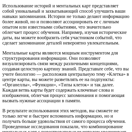
Использование историй и ментальных карт представляет
собой уникальный и захватывающий способ улучшить ваши
навыки запоминания. Истории не только делают информацию
более живой, но и позволяют ассоциировать ее с личным
опытом или известными событиями, что значительно
облегчает процесс обучения. Например, изучая исторические
даты, вы можете вообразить себя участником событий, что
сделает запоминание деталей невероятно увлекательным.
Ментальные карты являются мощным инструментом для
структурирования информации. Они позволяют
визуализировать связи между различными концепциями,
создавая целостную картину знаний. Представьте себе, что вы
учите биологию — расположив центральную тему «Клетка» в
центре карты, вы можете разветвлять ее на подпункты:
«Органеллы», «Функции», «Типы клеток» и так далее.
Каждая ветвь карты будет содержать ключевые слова и
изображения, облегчая процесс запоминания и помогающая
вызвать нужные ассоциации в памяти.
В результате использования этих методов, вы сможете не
только легче и быстрее вспоминать информацию, но и
получать больше удовольствия от самого процесса обучения.
Проведенные исследования показали, что комбинирование
ментальных карт с повествовательным методом увеличивает