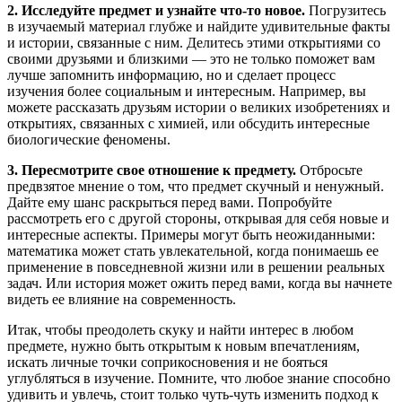
2. Исследуйте предмет и узнайте что-то новое.
Погрузитесь
в изучаемый материал глубже и найдите удивительные факты
и истории, связанные с ним. Делитесь этими открытиями со
своими друзьями и близкими — это не только поможет вам
лучше запомнить информацию, но и сделает процесс
изучения более социальным и интересным. Например, вы
можете рассказать друзьям истории о великих изобретениях и
открытиях, связанных с химией, или обсудить интересные
биологические феномены.
3. Пересмотрите свое отношение к предмету.
Отбросьте
предвзятое мнение о том, что предмет скучный и ненужный.
Дайте ему шанс раскрыться перед вами. Попробуйте
рассмотреть его с другой стороны, открывая для себя новые и
интересные аспекты. Примеры могут быть неожиданными:
математика может стать увлекательной, когда понимаешь ее
применение в повседневной жизни или в решении реальных
задач. Или история может ожить перед вами, когда вы начнете
видеть ее влияние на современность.
Итак, чтобы преодолеть скуку и найти интерес в любом
предмете, нужно быть открытым к новым впечатлениям,
искать личные точки соприкосновения и не бояться
углубляться в изучение. Помните, что любое знание способно
удивить и увлечь, стоит только чуть-чуть изменить подход к