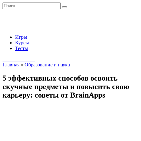
Перейти
Search
к
for:
содержанию
Игры
Курсы
Тесты
Начать занятия
Главная
»
Образование и наука
5 эффективных способов освоить
скучные предметы и повысить свою
карьеру: советы от BrainApps