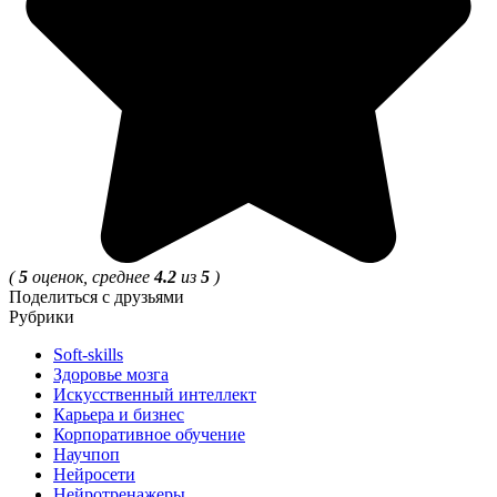
(
5
оценок, среднее
4.2
из
5
)
Поделиться с друзьями
Рубрики
Soft-skills
Здоровье мозга
Искусственный интеллект
Карьера и бизнес
Корпоративное обучение
Научпоп
Нейросети
Нейротренажеры