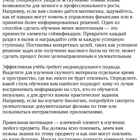
возможности для личного и профессионального роста.
Например, если вам сложно даётся математика, задумайтесь,
как её навыки могут помочь в управлении финансами или в
принятии более информированных решений. Один из
способов сделать обучение менее монотонным — это
привнести элементы геймификации. Превратите каждый
раздел в вызов и награждайте себя за каждую успешную
ступеньку. Постановка конкретных целей, таких как успешное
решение задач или получение высокого балла на тесте, может
сделать процесс более целенаправленным и увлекательным.
Эффективная учёба требует индивидуального подхода.
Выделите для изучения скучного материала отдельное время
и пространство, где вас никто не будет отвлекать. Определите,
какой стиль обучения вам наиболее подходит: кому-то лучше
воспринимать информацию на слух, кто-то обучается
визуально, а для других важны практические задания.
Например, если вы изучаете биологию, попробуйте смотреть
увлекательные документальные фильмы по теме или
пользоваться интерактивными приложениями.
Правильная мотивация — ключевой элемент в изучении
любого предмета. Вы должны ясно понимать, зачем вам
нужны знания по этому предмету и как они могут повлиять
на ваше будущее. Иногда достаточно попросту изменить точку