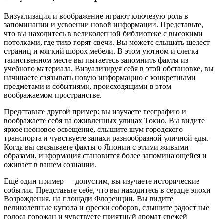
Визуализация и воображение играют ключевую роль в
запоминании и усвоении новой информации. Представьте,
что вы находитесь в великолепной библиотеке с высокими
потолками, где тихо горят свечи. Вы можете слышать шелест
страниц и мягкий шорох мебели. В этом уютном и слегка
таинственном месте вы пытаетесь запомнить факты из
учебного материала. Визуализируя себя в этой обстановке, вы
начинаете связывать новую информацию с конкретными
предметами и событиями, происходящими в этом
воображаемом пространстве.
Представьте другой пример: вы изучаете географию и
воображаете себя на оживленных улицах Токио. Вы видите
яркое неоновое освещение, слышите шум городского
транспорта и чувствуете запахи разнообразной уличной еды.
Когда вы связываете факты о Японии с этими живыми
образами, информация становится более запоминающейся и
оживает в вашем сознании.
Ещё один пример — допустим, вы изучаете исторические
события. Представьте себе, что вы находитесь в сердце эпохи
Возрождения, на площади Флоренции. Вы видите
великолепные купола и фрески соборов, слышите радостные
голоса горожан и чувствуете приятный аромат свежей