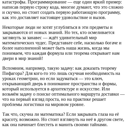
катастрофы. Программирование — еще один яркий пример:
написав первую строку кода, многие думают, что это сложно
и скучно, но стоит создать первую работающую программу,
как это доставляет настоящее удовольствие и вызов.
Некоторые люди не хотят углубляться в эти предметы и
закрываются от новых знаний. Но тех, кто осмеливается
заглянуть за занавес — ждёт удивительный мир
математических чудес. Представьте себе, насколько богаче и
более наполненной может быть наша жизнь, когда мы
понимаем, что каждая формула или теорема открывает нам
двери в мир знаний!
Вспомним, например, такую задачу: как доказать теорему
Пифагора? Для кого-то это лишь скучная необходимость на
уроках геометрии, но если задуматься — это ключ,
открывающий дверь в понимание пространства и формы,
который используется в архитектуре и искусстве. Или
возьмём задачу о поиске оптимального маршрута доставки —
что на первый взгляд проста, но на практике решает
проблемы логистики на мировом уровне.
Так что, скучна ли математика? Если закрывать глаза на её
красоту, возможно. Но стоит взглянуть на неё в другом свете,
как она начинает блестеть и манить своими тайнами.