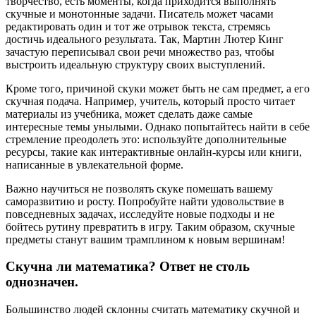
творчество, есть моменты, когда приходится выполнять
скучные и монотонные задачи. Писатель может часами
редактировать один и тот же отрывок текста, стремясь
достичь идеального результата. Так, Мартин Лютер Кинг
зачастую переписывал свои речи множество раз, чтобы
выстроить идеальную структуру своих выступлений.
Кроме того, причиной скуки может быть не сам предмет, а его
скучная подача. Например, учитель, который просто читает
материалы из учебника, может сделать даже самые
интересные темы унылыми. Однако попытайтесь найти в себе
стремление преодолеть это: используйте дополнительные
ресурсы, такие как интерактивные онлайн-курсы или книги,
написанные в увлекательной форме.
Важно научиться не позволять скуке помешать вашему
саморазвитию и росту. Попробуйте найти удовольствие в
повседневных задачах, исследуйте новые подходы и не
бойтесь рутину превратить в игру. Таким образом, скучные
предметы станут вашим трамплином к новым вершинам!
Скучна ли математика? Ответ не столь
однозначен.
Большинство людей склонны считать математику скучной и