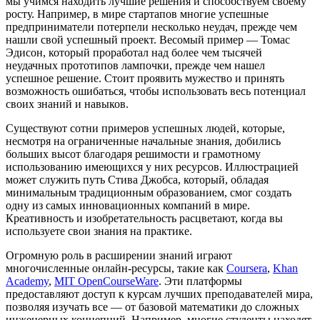
мы учимся находить лучшие решения и способствуем своему
росту. Например, в мире стартапов многие успешные
предприниматели потерпели несколько неудач, прежде чем
нашли свой успешный проект. Весомый пример — Томас
Эдисон, который проработал над более чем тысячей
неудачных прототипов лампочки, прежде чем нашел
успешное решение. Стоит проявить мужество и принять
возможность ошибаться, чтобы использовать весь потенциал
своих знаний и навыков.
Существуют сотни примеров успешных людей, которые,
несмотря на ограниченные начальные знания, добились
больших высот благодаря решимости и грамотному
использованию имеющихся у них ресурсов. Иллюстрацией
может служить путь Стива Джобса, который, обладая
минимальным традиционным образованием, смог создать
одну из самых инновационных компаний в мире.
Креативность и изобретательность расцветают, когда вы
используете свои знания на практике.
Огромную роль в расширении знаний играют
многочисленные онлайн-ресурсы, такие как
Coursera
,
Khan
Academy
,
MIT OpenCourseWare
. Эти платформы
предоставляют доступ к курсам лучших преподавателей мира,
позволяя изучать все — от базовой математики до сложных
инженерных концепций. Например, многие студенты находят