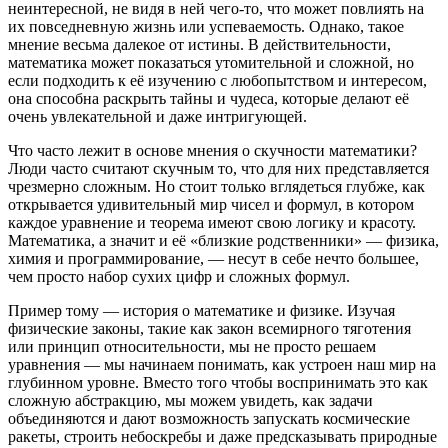
неинтересной, не видя в ней чего-то, что может повлиять на
их повседневную жизнь или успеваемость. Однако, такое
мнение весьма далекое от истины. В действительности,
математика может показаться утомительной и сложной, но
если подходить к её изучению с любопытством и интересом,
она способна раскрыть тайны и чудеса, которые делают её
очень увлекательной и даже интригующей.
Что часто лежит в основе мнения о скучности математики?
Люди часто считают скучным то, что для них представляется
чрезмерно сложным. Но стоит только вглядеться глубже, как
открывается удивительный мир чисел и формул, в котором
каждое уравнение и теорема имеют свою логику и красоту.
Математика, а значит и её «близкие родственники» — физика,
химия и программирование, — несут в себе нечто большее,
чем просто набор сухих цифр и сложных формул.
Пример тому — история о математике и физике. Изучая
физические законы, такие как закон всемирного тяготения
или принцип относительности, мы не просто решаем
уравнения — мы начинаем понимать, как устроен наш мир на
глубинном уровне. Вместо того чтобы воспринимать это как
сложную абстракцию, мы можем увидеть, как задачи
объединяются и дают возможность запускать космические
ракеты, строить небоскребы и даже предсказывать природные