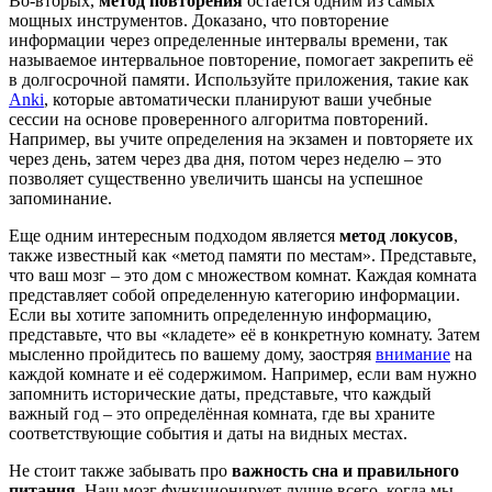
Во-вторых,
метод повторения
остаётся одним из самых
мощных инструментов. Доказано, что повторение
информации через определенные интервалы времени, так
называемое интервальное повторение, помогает закрепить её
в долгосрочной памяти. Используйте приложения, такие как
Anki
, которые автоматически планируют ваши учебные
сессии на основе проверенного алгоритма повторений.
Например, вы учите определения на экзамен и повторяете их
через день, затем через два дня, потом через неделю – это
позволяет существенно увеличить шансы на успешное
запоминание.
Еще одним интересным подходом является
метод локусов
,
также известный как «метод памяти по местам». Представьте,
что ваш мозг – это дом с множеством комнат. Каждая комната
представляет собой определенную категорию информации.
Если вы хотите запомнить определенную информацию,
представьте, что вы «кладете» её в конкретную комнату. Затем
мысленно пройдитесь по вашему дому, заостряя
внимание
на
каждой комнате и её содержимом. Например, если вам нужно
запомнить исторические даты, представьте, что каждый
важный год – это определённая комната, где вы храните
соответствующие события и даты на видных местах.
Не стоит также забывать про
важность сна и правильного
питания
. Наш мозг функционирует лучше всего, когда мы