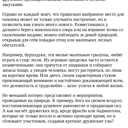
закусками.
Однако не каждый знает, что правильно выбранное место для
пикника может не только улучшить настроение, но и
позволить вам узнать много нового. Разместившись у
дальнего берега живописного озера или на вершине холма со
сказочными видами, можно наблюдать за дикой природой,
открывая для себя повадки птиц или маленьких лесных
обитателей.
Например, бурундуки, эти милые маленькие грызуны, любят
играть в гуще лесов. Их игривые проделки часто остаются
незамеченными: они прячутся от хищников и собирают
запасы пищи, а увидев человека, могут растеряться, но лишь
на короткое время. Или дятел, своим характерным стуком
привлекающий внимание и настойчиво доказывающий всем,
что деловитость и трудолюбие – залог успеха в любой жизни.
Не меньший интерес представляют и мероприятия,
проводимые на природе. К примеру, йога на свежем воздухе,
восстанавливающая душевное равновесие и придающая сил.
А как насчёт дружеских игр, вроде фрисби или бадминтона,
которые не только весело и активно проводят время, но и
сближают участников, создавая крепкие дружеские узы?