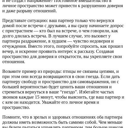
и не создаст напряжение? Постоянное вмешательство в
личное пространство может привести к разрушению доверия
и даже разрыву отношений.
Представьте ситуацию: ваш партнер только что вернулся
домой после встречи с друзьями, а вы сразу начинаете допрос
с пристрастием — кто был на встрече, о чем говорили, как
долго длилась встреча. В лучшем случае, это вызовет у
партнера раздражение, в худшем — чувство недоверия и
отчуждения. Вместо этого, попробуйте спросить, как прошел
вечер, и искренне проявить интерес к рассказу. Создавая
пространство для доверия и открытости, вы укрепляете свои
отношения.
Возьмите пример из природы: птицы не связаны цепями, и
при этом они всегда возвращаются в свои гнезда. Если дать
партнеру свободу и пространство для самовыражения, он с
большей вероятностью будет ценить ваши отношения и
стремиться вернуться в ваше “гнездо”. Избегайте частых
звонков каждые 15 минут, чтобы выяснить, где ваш партнер и
с кем он находится. Уважайте его личное время и
пространство.
Помните, что в зрелых и здоровых отношениях оба партнера
должны иметь возможность быть самими собой. Чем меньше
вы будете пытаться управлять партнером, тем больше шансов