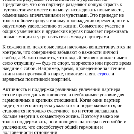
Представьте, что оба партнера разделяют общую страсть к
путешествиям: вместе они могут исследовать новые места,
обмениваясь впечатлениями и чувствами. Это приведет не
только к более продуктивному провождению времени, но и к
ощутимому удовольствию от жизни. Совместное участие в
общих увлечениях и дружеских кругах помогает переживать
новые эмоции и укреплять связь между партнерами.
К сожалению, некоторые люди настолько концентрируются на
контроле, что совершенно забывают о важности личной
свободы. Важно помнить, что каждый человек должен иметь
свою отдушину — будь то спорт, творчество или просто время
наедине с собой. Например, время, проведённое за чтением
книги или прогулкой в парке, помогает снять
стресс
и
зарядиться позитивной энергией.
Активность и поддержка различных увлечений партнера —
это не просто дань вежливости, а необходимое условие для
гармоничных и крепких отношений. Когда один партнер
видит, что его интересы уважаются и поддерживаются, он
становится не только счастливее, но и готов вкладывать
больше энергии в совместную жизнь. Поэтому важно не
только поддерживать, но и поощрять партнера в его хобби и
увлечениях, что способствует общей гармонии и
долговечности отношений.