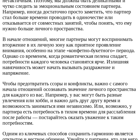
нетактичным. Поэтому, мы должны быть деликатными и
чутко следить за эмоциональным состоянием партнера.
Например, иногда достаточно просто заметить, что партнер
стал больше времени проводить в одиночестве или
отказывается от совместных занятий, чтобы понять, что ему
нужно больше личного пространства.
В начале отношений, многие партнеры могут воспринимать
вторжение в их личную зону как приятное проявление
внимания, особенно на этапе «конфетно-букетного» периода.
Однако со временем, когда романтическая пелена спадает,
потребности каждого человека становятся ярче. Излишняя
навязчивость может начать вызывать раздражение и
напряжение.
Чтобы предотвратить ссоры и конфликты, важно с самого
начала отношений осознавать значение личного пространства
для каждого из вас. Например, у вас могут быть разные
увлечения или хобби, и важно дать друг другу время и
возможность заниматься ими независимо. Или, возможно, у
партнера есть потребность в тихом времени для расслабления
после работы — постарайтесь оказать уважение к таким
потребностям.
Одним из ключевых способов сохранить гармонию является
открытое и честное общение. Узнайте у партнера, что для него