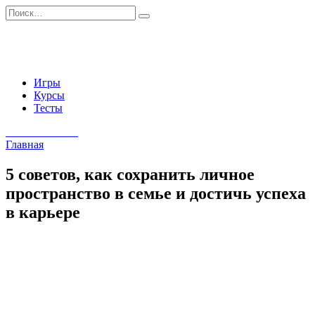
Перейти
Search
к
for:
содержанию
Игры
Курсы
Тесты
Начать занятия
Главная
5 советов, как сохранить личное
пространство в семье и достичь успеха
в карьере