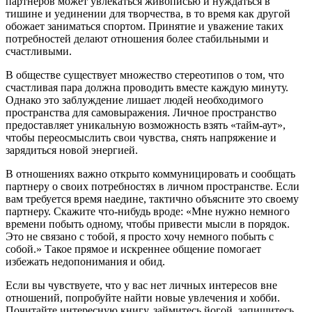
партнеров может увлекаться живописью и нуждаться в
тишине и уединении для творчества, в то время как другой
обожает заниматься спортом. Принятие и уважение таких
потребностей делают отношения более стабильными и
счастливыми.
В обществе существует множество стереотипов о том, что
счастливая пара должна проводить вместе каждую минуту.
Однако это заблуждение лишает людей необходимого
пространства для самовыражения. Личное пространство
предоставляет уникальную возможность взять «тайм-аут»,
чтобы переосмыслить свои чувства, снять напряжение и
зарядиться новой энергией.
В отношениях важно открыто коммуницировать и сообщать
партнеру о своих потребностях в личном пространстве. Если
вам требуется время наедине, тактично объясните это своему
партнеру. Скажите что-нибудь вроде: «Мне нужно немного
времени побыть одному, чтобы привести мысли в порядок.
Это не связано с тобой, я просто хочу немного побыть с
собой.» Такое прямое и искреннее общение помогает
избежать недопонимания и обид.
Если вы чувствуете, что у вас нет личных интересов вне
отношений, попробуйте найти новые увлечения и хобби.
Почитайте интересную книгу, займитесь йогой, запишитесь