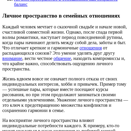
баланс
Личное пространство в семейных отношениях
Каждый человек мечтает о сказочной свадьбе и начале новой,
счастливой совместной жизни. Однако, после спада первой
волны романтики, наступает период повседневной рутины,
когда пары начинают делить между собой дела, заботы и быт.
Что отличает крепкие и гармоничные
отношения
от
распадающихся союзов? Это умение уделять друг другу
внимание
, вести честное
общение
, находить компромиссы и,
что крайне важно, способствовать ощущению личного
пространства.
Жизнь вдвоем вовсе не означает полного отказа от своих
индивидуальных интересов, хобби и привычек. Пример тому
— успешные пары, которые вместе посещают курсы
рисования, но при этом продолжают заниматься своими
отдельными увлечениями. Уважение личного пространства —
это ключ к предотвращению множества конфликтов и
сохранению гармонии в семье.
На восприятие личного пространства влияют
индивидуальные потребности каждого. К примеру, кто-то
может нуждаться в часах уединения за любимой книгой,