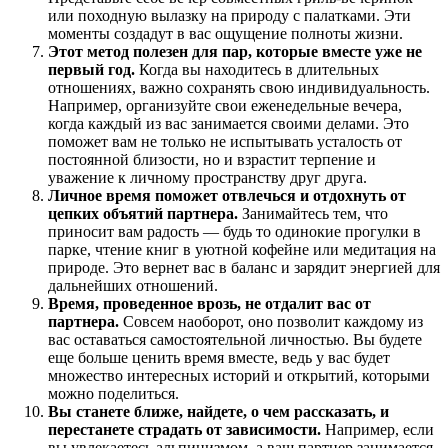
или походную вылазку на природу с палатками. Эти
моменты создадут в вас ощущение полноты жизни.
Этот метод полезен для пар, которые вместе уже не
первый год.
Когда вы находитесь в длительных
отношениях, важно сохранять свою индивидуальность.
Например, организуйте свои еженедельные вечера,
когда каждый из вас занимается своими делами. Это
поможет вам не только не испытывать усталость от
постоянной близости, но и взрастит терпение и
уважение к личному пространству друг друга.
Личное время поможет отвлечься и отдохнуть от
цепких объятий партнера.
Занимайтесь тем, что
приносит вам радость — будь то одинокие прогулки в
парке, чтение книг в уютной кофейне или медитация на
природе. Это вернет вас в баланс и зарядит энергией для
дальнейших отношений.
Время, проведенное врозь, не отдалит вас от
партнера.
Совсем наоборот, оно позволит каждому из
вас оставаться самостоятельной личностью. Вы будете
еще больше ценить время вместе, ведь у вас будет
множество интересных историй и открытий, которыми
можно поделиться.
Вы станете ближе, найдете, о чем рассказать, и
перестанете страдать от зависимости.
Например, если
вы увлекаетесь альпинизмом, а ваш партнер занимается