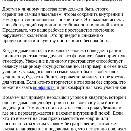
Доступ к личному пространству должен быть строго
ограничен самим владельцем, чтобы сохранить внутренний
комфорт и эмоциональное спокойствие. Это важный аспект,
способствующий гармонии и стабильности в личной жизни.
Представьте, что ваше рабочее пространство постоянно
нарушается коллегами. Это приведет к снижению
продуктивности и чувству постоянного беспокойства.
Когда в доме или офисе каждый человек соблюдает границы
личного пространства других, это формирует благоприятную
атмосферу. Уважение к личному пространству способствует
балансу и мирному сосуществованию. Например, в семейных
условиях, у каждого члена семьи может быть свой уголок
уединения, будь то кабинет, игровая зона или уютное кресло
для чтения. Если кто-то вторгается в эти зоны без спроса, это
может вызвать
конфликты
и дискомфорт для всех участников.
Возьмем для примера небольшой уголок в квартире, который
одна из домочадцев обустроила под свою зону для йоги и
медитации. Это место стало для нее своего рода убежищем,
где она перезагружается и находит внутренний покой. Если
кто-то возьмет на себя право сместить ее коврик или
воспользоваться этим уголком без разрешения, это может
вызвать напряжение и недовольство, что негативно повлияет