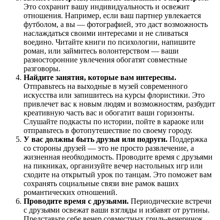
Это сохранит вашу индивидуальность и освежит
отношения. Например, если ваш партнер увлекается
футболом, а вы — фотографией, это даст возможность
наслаждаться своими интересами и не сливаться
воедино. Читайте книги по психологии, напишите
роман, или займитесь волонтерством — ваши
разносторонние увлечения обогатят совместные
разговоры.
Найдите занятия, которые вам интересны.
Отправьтесь на выходные в музей современного
искусства или запишитесь на курсы флористики. Это
привлечет вас к новым людям и возможностям, разбудит
креативную часть вас и обогатит ваши горизонты.
Слушайте подкасты по истории, пойте в караоке или
отправьтесь в фотопутешествие по своему городу.
У вас должны быть друзья или подруги.
Поддержка
со стороны друзей — это не просто развлечение, а
жизненная необходимость. Проводите время с друзьями
на пикниках, организуйте вечер настольных игр или
сходите на открытый урок по танцам. Это поможет вам
сохранять социальные связи вне рамок ваших
романтических отношений.
Проводите время с друзьями.
Периодические встречи
с друзьями освежат ваши взгляды и избавят от рутины.
Представьте себе вечер совместных гриль-вечеринок