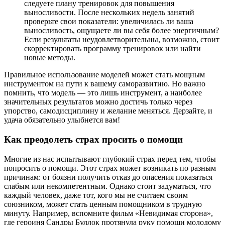
следуете плану тренировок для повышения
выносливости. После нескольких недель занятий
проверьте свои показатели: увеличилась ли ваша
выносливость, ощущаете ли вы себя более энергичным?
Если результаты неудовлетворительны, возможно, стоит
скорректировать программу тренировок или найти
новые методы.
Правильное использование моделей может стать мощным
инструментом на пути к вашему саморазвитию. Но важно
помнить, что модель — это лишь инструмент, а наиболее
значительных результатов можно достичь только через
упорство, самодисциплину и желание меняться. Дерзайте, и
удача обязательно улыбнется вам!
Как преодолеть страх просить о помощи
Многие из нас испытывают глубокий страх перед тем, чтобы
попросить о помощи. Этот страх может возникать по разным
причинам: от боязни получить отказ до опасения показаться
слабым или некомпетентным. Однако стоит задуматься, что
каждый человек, даже тот, кого мы не считаем своим
союзником, может стать ценным помощником в трудную
минуту. Например, вспомните фильм «Невидимая сторона»,
где героиня Сандры Буллок протянула руку помощи молодому