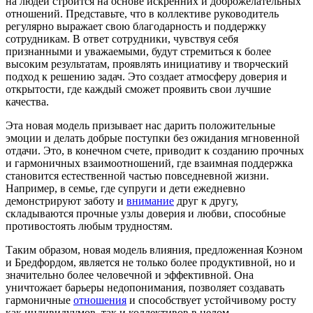
на людей строится на основе искренних и доброжелательных
отношений. Представьте, что в коллективе руководитель
регулярно выражает свою благодарность и поддержку
сотрудникам. В ответ сотрудники, чувствуя себя
признанными и уважаемыми, будут стремиться к более
высоким результатам, проявлять инициативу и творческий
подход к решению задач. Это создает атмосферу доверия и
открытости, где каждый сможет проявить свои лучшие
качества.
Эта новая модель призывает нас дарить положительные
эмоции и делать добрые поступки без ожидания мгновенной
отдачи. Это, в конечном счете, приводит к созданию прочных
и гармоничных взаимоотношений, где взаимная поддержка
становится естественной частью повседневной жизни.
Например, в семье, где супруги и дети ежедневно
демонстрируют заботу и
внимание
друг к другу,
складываются прочные узлы доверия и любви, способные
противостоять любым трудностям.
Таким образом, новая модель влияния, предложенная Коэном
и Бредфордом, является не только более продуктивной, но и
значительно более человечной и эффективной. Она
уничтожает барьеры недопонимания, позволяет создавать
гармоничные
отношения
и способствует устойчивому росту
как индивидуумов, так и коллективов в целом.