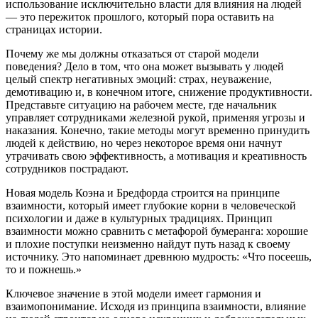
использование исключительно власти для влияния на людей
— это пережиток прошлого, который пора оставить на
страницах истории.
Почему же мы должны отказаться от старой модели
поведения? Дело в том, что она может вызывать у людей
целый спектр негативных эмоций: страх, неуважение,
демотивацию и, в конечном итоге, снижение продуктивности.
Представьте ситуацию на рабочем месте, где начальник
управляет сотрудниками железной рукой, применяя угрозы и
наказания. Конечно, такие методы могут временно принудить
людей к действию, но через некоторое время они начнут
утрачивать свою эффективность, а мотивация и креативность
сотрудников пострадают.
Новая модель Коэна и Бредфорда строится на принципе
взаимности, который имеет глубокие корни в человеческой
психологии и даже в культурных традициях. Принцип
взаимности можно сравнить с метафорой бумеранга: хорошие
и плохие поступки неизменно найдут путь назад к своему
источнику. Это напоминает древнюю мудрость: «Что посеешь,
то и пожнешь.»
Ключевое значение в этой модели имеет гармония и
взаимопонимание. Исходя из принципа взаимности, влияние