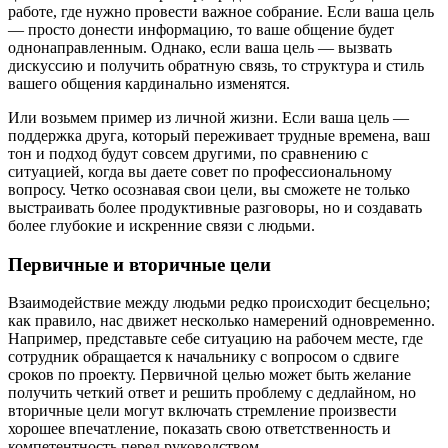
работе, где нужно провести важное собрание. Если ваша цель
— просто донести информацию, то ваше общение будет
однонаправленным. Однако, если ваша цель — вызвать
дискуссию и получить обратную связь, то структура и стиль
вашего общения кардинально изменятся.
Или возьмем пример из личной жизни. Если ваша цель —
поддержка друга, который переживает трудные времена, ваш
тон и подход будут совсем другими, по сравнению с
ситуацией, когда вы даете совет по профессиональному
вопросу. Четко осознавая свои цели, вы сможете не только
выстраивать более продуктивные разговоры, но и создавать
более глубокие и искренние связи с людьми.
Первичные и вторичные цели
Взаимодействие между людьми редко происходит бесцельно;
как правило, нас движет несколько намерений одновременно.
Например, представьте себе ситуацию на рабочем месте, где
сотрудник обращается к начальнику с вопросом о сдвиге
сроков по проекту. Первичной целью может быть желание
получить четкий ответ и решить проблему с дедлайном, но
вторичные цели могут включать стремление произвести
хорошее впечатление, показать свою ответственность и
компетентность перед руководством.