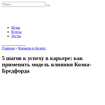
Перейти
Search
к
for:
содержанию
Игры
Курсы
Тесты
Начать занятия
Главная
»
Карьера и бизнес
5 шагов к успеху в карьере: как
применить модель влияния Коэна-
Бредфорда