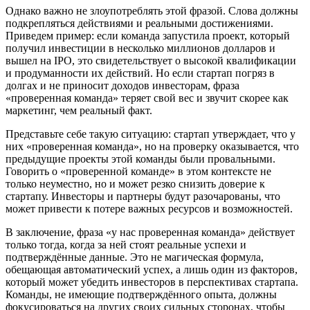
Однако важно не злоупотреблять этой фразой. Слова должны
подкрепляться действиями и реальными достижениями.
Приведем пример: если команда запустила проект, который
получил инвестиции в несколько миллионов долларов и
вышел на IPO, это свидетельствует о высокой квалификации
и продуманности их действий. Но если стартап погряз в
долгах и не приносит доходов инвесторам, фраза
«проверенная команда» теряет свой вес и звучит скорее как
маркетинг, чем реальный факт.
Представьте себе такую ситуацию: стартап утверждает, что у
них «проверенная команда», но на проверку оказывается, что
предыдущие проекты этой команды были провальными.
Говорить о «проверенной команде» в этом контексте не
только неуместно, но и может резко снизить доверие к
стартапу. Инвесторы и партнеры будут разочарованы, что
может привести к потере важных ресурсов и возможностей.
В заключение, фраза «у нас проверенная команда» действует
только тогда, когда за ней стоят реальные успехи и
подтверждённые данные. Это не магическая формула,
обещающая автоматический успех, а лишь один из факторов,
который может убедить инвесторов в перспективах стартапа.
Команды, не имеющие подтверждённого опыта, должны
фокусироваться на других своих сильных сторонах, чтобы