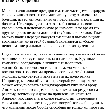
является угрозой
Многие начинающие предприниматели часто демонстрируют
свою амбициозность и стремление к успеху, заявляя, что
большая, известная компания не представляет угрозы для их
бизнеса. Некоторые делают это, чтобы показать свою
уверенность и непоколебимую решимость, в то время как
другие просто не осознают всей глубины своих слов. Такие
высказывания нередко кажутся смелыми и вызывающими
восхищение, но за этой бравадой скрывается глубокое
непонимание реальных рыночных сил и конкуренции.
В действительности, такие заявления представляют собой не
что иное, как отсутствие опыта и наивности. Крупные
компании, обладающие внушительным опытом,
масштабными ресурсами и влиянием, могут легко
воспользоваться своими преимуществами, чтобы давить на
молодых конкурентов и захватывать их долю рынка.
Например, маленький магазин, который утверждает, что
может конкурировать с международным гигантом вроде
Amazon, столкнется с реальностью нехватки ресурсов на
рекламу, логистику и даже на привлечение клиентов.
Аналогично, стартапы в сфере технологий, уверенные в
своем инновационном продукте, могут быстро обнаружить,
что компании вроде Google способны не только копировать,