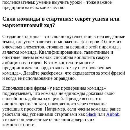
последователем: умение выучить уроки – тоже важное
предпринимательское качество.
Сила команды в стартапах: секрет успеха или
маркетинговый ход?
Создание стартапа – это словно путешествие в неизведанные
земли, где успех зависит от множества факторов. Одним из
ключевых элементов, стоящих на вершине этой пирамиды,
является команда. Квалифицированные, талантливые и
опытные члены команды способны воплотить самую
амбициозную идею. В этом контексте многие
предприниматели гордо заявляют: «у нас проверенная
команда». Давайте разберемся, что скрывается за этой фразой
и когда её использование оправдано.
Использование фразы «у нас проверенная команда»
подразумевает, что команда не единожды доказала свою
способность добиваться целей. Прежде всего, это
олицетворение опыта, накопленного через создание
успешных проектов. Например, если члены команды ранее
работали над успешными стартапами как
Slack
или
Airbnb
,
это дает определенные основания доверять их
компетентности.