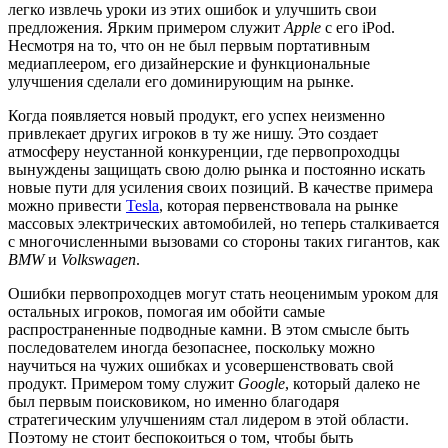
легко извлечь уроки из этих ошибок и улучшить свои
предложения. Ярким примером служит
Apple
с его iPod.
Несмотря на то, что он не был первым портативным
медиаплеером, его дизайнерские и функциональные
улучшения сделали его доминирующим на рынке.
Когда появляется новый продукт, его успех неизменно
привлекает других игроков в ту же нишу. Это создает
атмосферу неустанной конкуренции, где первопроходцы
вынуждены защищать свою долю рынка и постоянно искать
новые пути для усиления своих позиций. В качестве примера
можно привести
Tesla
, которая первенствовала на рынке
массовых электрических автомобилей, но теперь сталкивается
с многочисленными вызовами со стороны таких гигантов, как
BMW
и
Volkswagen
.
Ошибки первопроходцев могут стать неоценимым уроком для
остальных игроков, помогая им обойти самые
распространенные подводные камни. В этом смысле быть
последователем иногда безопаснее, поскольку можно
научиться на чужих ошибках и усовершенствовать свой
продукт. Примером тому служит
Google
, который далеко не
был первым поисковиком, но именно благодаря
стратегическим улучшениям стал лидером в этой области.
Поэтому не стоит беспокоиться о том, чтобы быть