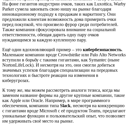
На фоне гигантов индустрии очков, таких как Luxottica, Warby
Parker сумела завоевать свою нишу на рынке благодаря
инновационному подходу к продажам и маркетингу. Они
предложили клиентам возможность дома примерить очки
перед покупкой, что произвело фурор среди потребителей.
Также компания сфокусировала внимание на социальной
ответственности, обещая дарить одну пару очков
нуждающимся за каждую купленную пару.
Ещё один вдохновляющий пример – это
кибербезопасность
.
Маленькие компании вроде Crowdstrike или Palo Alto Networks
вступили в борьбу с такими гигантами, как Symantec (ныне
NortonLifeLock). И несмотря на это, они смогли добиться
значимых успехов благодаря специализации на передовых
технологиях и быстроте реакции на изменения в
киберугрозах.
К тому же, мы можем рассмотреть аналоги тезиса, когда мы
заменим название фирмы на другие крупные компании, такие
как Apple или Oracle. Например, в мире программного
обеспечения, компании типа
Slack
, несмотря на конкуренцию
с гигантами вроде Microsoft с её продуктом Teams, предлагают
уникальные функции и пользовательский опыт, что позволяет
им удерживать своё место на рынке.