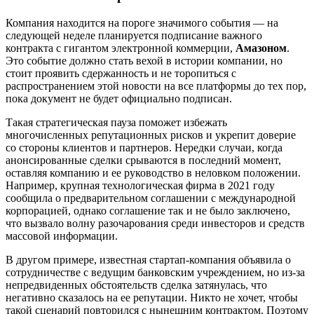
Компания находится на пороге значимого события — на
следующей неделе планируется подписание важного
контракта с гигантом электронной коммерции,
Амазоном
.
Это событие должно стать вехой в истории компании, но
стоит проявить сдержанность и не торопиться с
распространением этой новости на все платформы до тех пор,
пока документ не будет официально подписан.
Такая стратегическая пауза поможет избежать
многочисленных репутационных рисков и укрепит доверие
со стороны клиентов и партнеров. Нередки случаи, когда
анонсированные сделки срываются в последний момент,
оставляя компанию и ее руководство в неловком положении.
Например, крупная технологическая фирма в 2021 году
сообщила о предварительном соглашении с международной
корпорацией, однако соглашение так и не было заключено,
что вызвало волну разочарования среди инвесторов и средств
массовой информации.
В другом примере, известная стартап-компания объявила о
сотрудничестве с ведущим банковским учреждением, но из-за
непредвиденных обстоятельств сделка затянулась, что
негативно сказалось на ее репутации. Никто не хочет, чтобы
такой сценарий повторился с нынешним контрактом. Поэтому