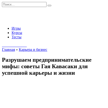
Перейти
Search
к
for:
содержанию
Игры
Курсы
Тесты
Начать занятия
Главная
»
Карьера и бизнес
Разрушаем предпринимательские
мифы: советы Гая Кавасаки для
успешной карьеры и жизни