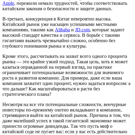
Apple
, пережили немало трудностей, чтобы соответствовать
китайским законам о безопасности и защите данных.
В-третьих, конкуренция в Китае невероятно высока.
Китайский рынок уже насыщен успешными местными
компаниями, такими как
Alibaba
и
JD.com
, которые задают
высокий стандарт качества и сервиса. В борьбе с такими
гигантами выжить чрезвычайно сложно, особенно без
глубокого понимания рынка и культуры.
Кроме этого, рассчитывать на захват всего одного процента
рынка — это крайне узкий подход. Такая цель, хоть и может
казаться оправданной на первый взгляд, на практике
ограничивает потенциальные возможности для значимого
роста и развития компании. Для примера, даже если ваша
компания захватит один процент, нужно задаться вопросом: а
что дальше? Как масштабироваться и расти без
стратегического плана?
Несмотря на все эти потенциальные сложности, венчурные
инвесторы по-прежнему охотно вкладывают в компании,
стремящиеся выйти на китайский рынок. Причина в том, что
даже малейший успех в такой гигантской экономике может
принести огромные дивиденды. Так что пусть миф о
китайской соде не пугает вас: если у вас есть действительно