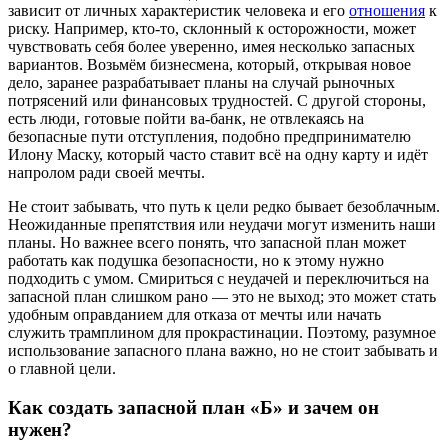
зависит от личных характеристик человека и его
отношения
к
риску. Например, кто-то, склонный к осторожности, может
чувствовать себя более уверенно, имея несколько запасных
вариантов. Возьмём бизнесмена, который, открывая новое
дело, заранее разрабатывает планы на случай рыночных
потрясений или финансовых трудностей. С другой стороны,
есть люди, готовые пойти ва-банк, не отвлекаясь на
безопасные пути отступления, подобно предпринимателю
Илону Маску, который часто ставит всё на одну карту и идёт
напролом ради своей мечты.
Не стоит забывать, что путь к цели редко бывает безоблачным.
Неожиданные препятствия или неудачи могут изменить наши
планы. Но важнее всего понять, что запасной план может
работать как подушка безопасности, но к этому нужно
подходить с умом. Смириться с неудачей и переключиться на
запасной план слишком рано — это не выход; это может стать
удобным оправданием для отказа от мечты или начать
служить трамплином для прокрастинации. Поэтому, разумное
использование запасного плана важно, но не стоит забывать и
о главной цели.
Как создать запасной план «Б» и зачем он
нужен?