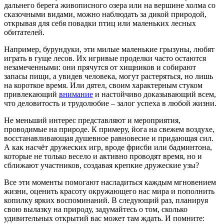
дальнего берега живописного озера или на вершине холма со
сказочными видами, можно наблюдать за дикой природой,
открывая для себя повадки птиц или маленьких лесных
обитателей.
Например, бурундуки, эти милые маленькие грызуны, любят
играть в гуще лесов. Их игривые проделки часто остаются
незамеченными: они прячутся от хищников и собирают
запасы пищи, а увидев человека, могут растеряться, но лишь
на короткое время. Или дятел, своим характерным стуком
привлекающий
внимание
и настойчиво доказывающий всем,
что деловитость и трудолюбие – залог успеха в любой жизни.
Не меньший интерес представляют и мероприятия,
проводимые на природе. К примеру, йога на свежем воздухе,
восстанавливающая душевное равновесие и придающая сил.
А как насчёт дружеских игр, вроде фрисби или бадминтона,
которые не только весело и активно проводят время, но и
сближают участников, создавая крепкие дружеские узы?
Все эти моменты помогают насладиться каждым мгновением
жизни, оценить красоту окружающего нас мира и пополнить
копилку ярких воспоминаний. В следующий раз, планируя
свою вылазку на природу, задумайтесь о том, сколько
удивительных открытий вас может там ждать. И помните: