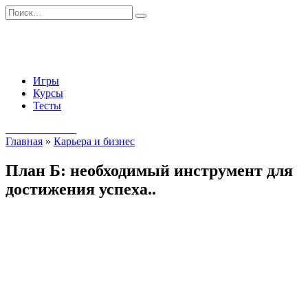
Перейти
Search
к
for:
содержанию
Игры
Курсы
Тесты
Начать занятия
Главная
»
Карьера и бизнес
План Б: необходимый инструмент для
достижения успеха..