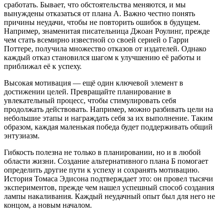
сработать. Бывает, что обстоятельства меняются, и мы
вынуждены отказаться от плана А. Важно честно понять
причины неудачи, чтобы не повторить ошибок в будущем.
Например, знаменитая писательница Джоан Роулинг, прежде
чем стать всемирно известной со своей серией о Гарри
Поттере, получила множество отказов от издателей. Однако
каждый отказ становился шагом к улучшению её работы и
приближал её к успеху.
Высокая мотивация — ещё один ключевой элемент в
достижении целей. Превращайте планирование в
увлекательный процесс, чтобы стимулировать себя
продолжать действовать. Например, можно разбивать цели на
небольшие этапы и награждать себя за их выполнение. Таким
образом, каждая маленькая победа будет поддерживать общий
энтузиазм.
Гибкость полезна не только в планировании, но и в любой
области жизни. Создание альтернативного плана Б помогает
определить другие пути к успеху и сохранять мотивацию.
История Томаса Эдисона подтверждает это: он провел тысячи
экспериментов, прежде чем нашел успешный способ создания
лампы накаливания. Каждый неудачный опыт был для него не
концом, а новым началом.