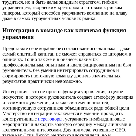
трудиться, но и быть дальновидным стратегом, гибким
управленцем, творческим креатором и готовым к рискам
лидером, который способен удерживать компанию на плаву
даже в самых турбулентных условиях рынка.
Интеграция в команде как ключевая функция
управления
Представьте себе корабль без согласованного экипажа – даже
самый опытный капитан не сможет справиться со штормом в
одиночку. Точно так же и в бизнесе: каким бы
профессиональным, опытным и квалифицированным ни был
руководитель, без умения интегрировать сотрудников и
формировать настоящую команду достичь значительных
результатов практически невозможно.
Интеграция – это не просто функция управления, а целое
искусство, в котором руководитель создает атмосферу доверия
и взаимного уважения, а также систему ценностей,
мотивирующую сотрудников объединяться ради общей цели.
Мастерство интеграции заключается в умении проводить
конструктивные
переговоры
, устраивать тимбилдинговые
мероприятия и находить золотую середину между личными и
коллективными интересами. Для примера, успешные CEO,
такие как Стив Джобс, не только вдохновляли, но и