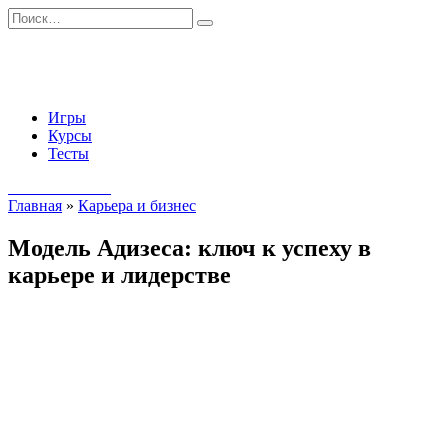
Перейти
Search
к
for:
содержанию
Игры
Курсы
Тесты
Начать занятия
Главная
»
Карьера и бизнес
Модель Адизеса: ключ к успеху в
карьере и лидерстве