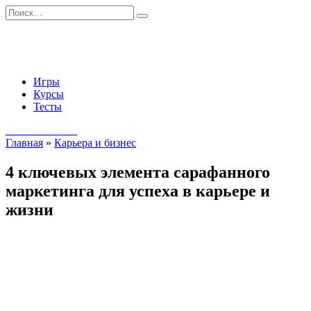
Перейти
Search
к
for:
содержанию
Игры
Курсы
Тесты
Начать занятия
Главная
»
Карьера и бизнес
4 ключевых элемента сарафанного
маркетинга для успеха в карьере и
жизни