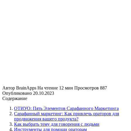
Автор
BrainApps
На чтение
12 мин
Просмотров
887
Опубликовано
20.10.2023
Содержание
ОТИУО: Пять Элементов Сарафанного Маркетинга
Сарафанный маркетинг: Как привлечь ораторов для
продвижения вашего продукта?
Как выбрать тему для говорения с людьми
Инструменты для помощи ораторам