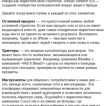
юмора как маркетинговой стратегии. Пятый элемент (О) —
создание сообщества пользователей вокруг вашего бренда.
Давайте погрузимся глубже в каждый из этих элементов:
Отличный продукт
— это краеугольный камень любой
успешной стратегии. Если ваш продукт или услуга не имеет
выдающихся качеств, даже самые изощренные маркетинговые
ходы могут не принести желаемого результата. Вспомните,
например, Apple и их iPhone — высокое качество и
инновации заставляют людей говорить о нем снова и снова.
Триггеры
— это мощные катализаторы разговоров. Это
может быть что-то необычное, запоминающееся или
вызывающее удивление. Например, компания Blendtec с
кампанией «Will It Blend?» сделала из обычного блендера
вирусную сенсацию, проверяя на прочность самые разные
предметы.
Инструменты
для общения с потребителями в наши дни —
это, прежде всего, социальные сети и мессенджеры. Эти
платформы открывают невероятные возможности для
взаимодействия с вашей аудиторией и позволяют мгновенно
получать обратную связь. Подумайте о маркетинговых
кампаниях Coca-Cola и их имени на бутылке, где
пользователи делились фотографиями и писали свои имя на